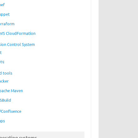
hef
uppet
erraform
WS CloudFormation
sion Control System
t
VN
d tools
acker
pache Maven
SBuild
a/Confluence
ups
perating systems