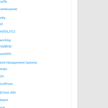
ostfix
pamAssassin
rity
SO
SH/SSL/TLS
working
NS/BIND
penVPN
tent Management Systems
jango
EM
ordPress
/Linux utils
dware
ное