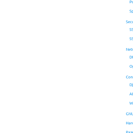
P
S
Secu
S
S
Net
D
O
Con
D
A
W
GNU
Har
Раз