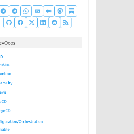
evOops
CD
enkins
amboo
eamCity
avis
oCD
rgoCD
figuration/Orchestration
nsible