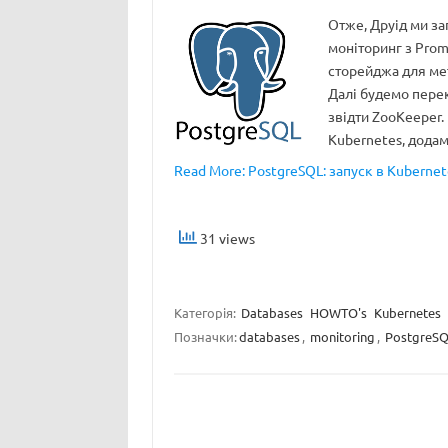
Отже, Друід ми зап
моніторинг з Prom
сторейджа для ме
Далі будемо перек
звідти ZooKeeper.
Kubernetes, дод
Read More: PostgreSQL: запуск в Kubernet
31 views
Категорія:
Databases
HOWTO's
Kubernetes
Позначки:
databases
,
monitoring
,
PostgreS