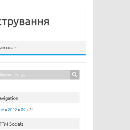
стрування
АЇНСЬКА
avigation
me
»
2022
»
09
»
21
TFM Socials