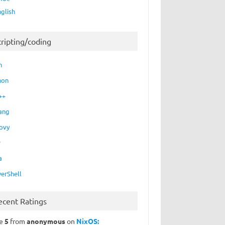
nglish
cripting/coding
h
hon
++
ang
ovy
P
a
erShell
ecent Ratings
te
5
from
anonymous
on
NixOS: