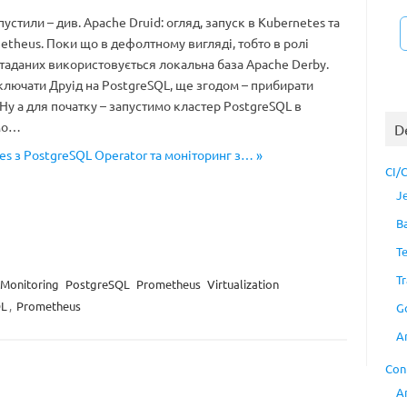
устили – див. Apache Druid: огляд, запуск в Kubernetes та
etheus. Поки що в дефолтному вигляді, тобто в ролі
таданих використовується локальна база Apache Derby.
лючати Друід на PostgreSQL, ще згодом – прибирати
 Ну а для початку – запустимо кластер PostgreSQL в
амо…
D
es з PostgreSQL Operator та моніторинг з… »
CI/
J
B
T
Tr
Monitoring
PostgreSQL
Prometheus
Virtualization
QL
,
Prometheus
G
A
Con
A