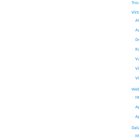
Tro
Virt
A
A
D
K
V
V
V
Web
N
A
A
Dat
M