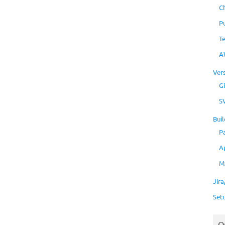
C
P
T
A
Ver
Gi
S
Buil
P
A
M
Jir
Set
O