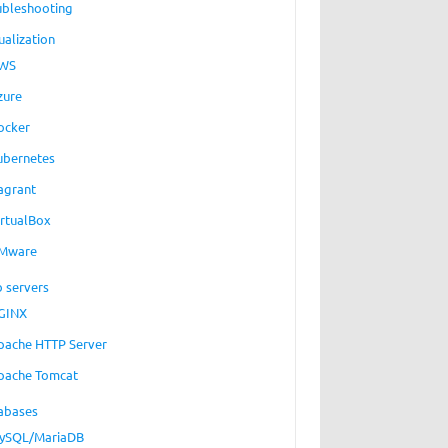
ubleshooting
ualization
WS
zure
ocker
ubernetes
agrant
irtualBox
Mware
 servers
GINX
pache HTTP Server
pache Tomcat
abases
ySQL/MariaDB