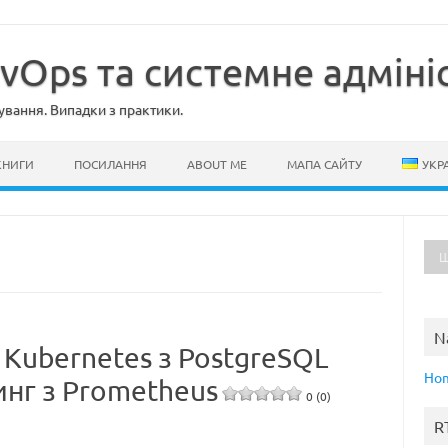
evOps та системне адміні
ування. Випадки з практики.
КНИГИ
ПОСИЛАННЯ
ABOUT ME
МАПА САЙТУ
УКР
N
 Kubernetes з PostgreSQL
Ho
инг з Prometheus
0 (0)
R