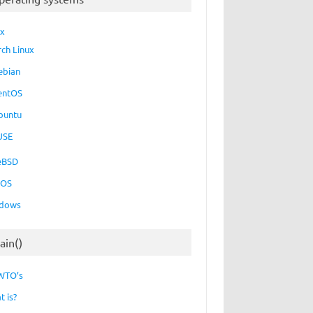
ux
rch Linux
ebian
entOS
buntu
USE
eBSD
cOS
dows
ain()
WTO’s
t is?