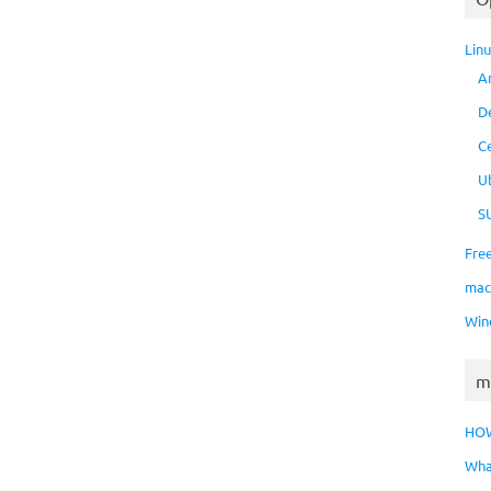
Lin
A
D
C
U
S
Fre
ma
Win
m
HO
Wha