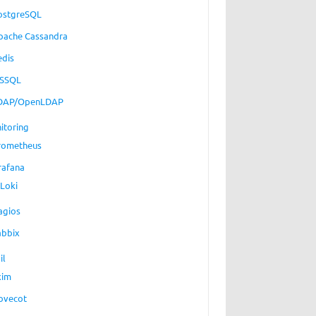
ostgreSQL
pache Cassandra
edis
SSQL
DAP/OpenLDAP
itoring
rometheus
rafana
Loki
agios
abbix
il
xim
ovecot