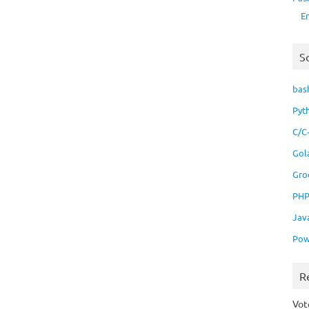
E
S
bas
Pyt
C/C
Gol
Gro
PH
Jav
Pow
R
Vo