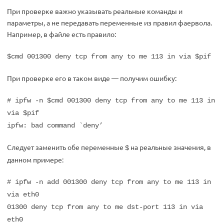
При проверке важно указывать реальные команды и
параметры, а не передавать переменные из правил фаервола.
Например, в файле есть правило:
$cmd 001300 deny tcp from any to me 113 in via $pif
При проверке его в таком виде — получим ошибку:
# ipfw -n $cmd 001300 deny tcp from any to me 113 in
via $pif
ipfw: bad command `deny’
Следует заменить обе переменные
на реальные значения, в
$
данном примере:
# ipfw -n add 001300 deny tcp from any to me 113 in
via eth0
01300 deny tcp from any to me dst-port 113 in via
eth0