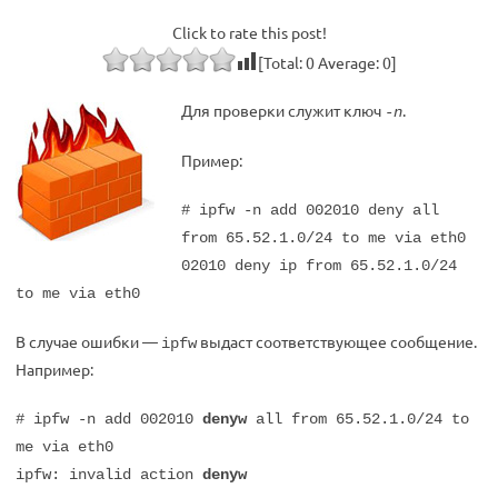
Click to rate this post!
[Total:
0
Average:
0
]
Для проверки служит ключ
.
-n
Пример:
# ipfw -n add 002010 deny all
from 65.52.1.0/24 to me via eth0
02010 deny ip from 65.52.1.0/24
to me via eth0
В случае ошибки —
выдаст соответствующее сообщение.
ipfw
Например:
# ipfw -n add 002010
denyw
all from 65.52.1.0/24 to
me via eth0
ipfw: invalid action
denyw