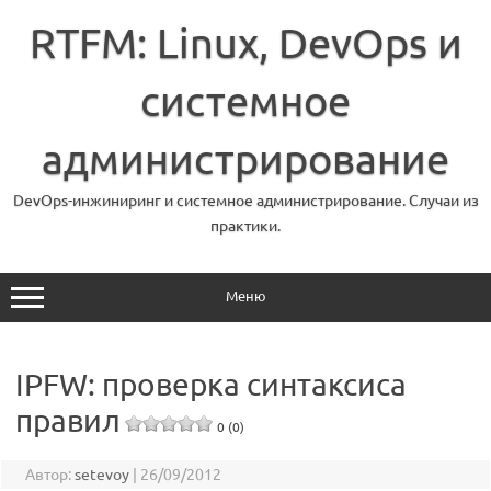
Перейти
к
RTFM: Linux, DevOps и
содержимому
системное
администрирование
DevOps-инжиниринг и системное администрирование. Случаи из
практики.
Меню
IPFW: проверка синтаксиса
правил
0 (0)
Автор:
setevoy
|
26/09/2012