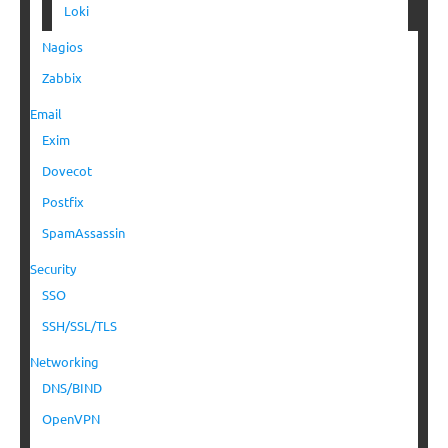
Loki
Nagios
Zabbix
Email
Exim
Dovecot
Postfix
SpamAssassin
Security
SSO
SSH/SSL/TLS
Networking
DNS/BIND
OpenVPN