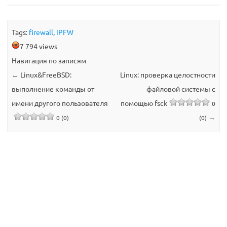
Tags:
firewall
,
IPFW
7 794 views
Навигация по записям
←
Linux&FreeBSD:
Linux: проверка целостности
выполнение команды от
файловой системы с
имени другого пользователя
помощью fsck
0
→
0 (0)
(0)