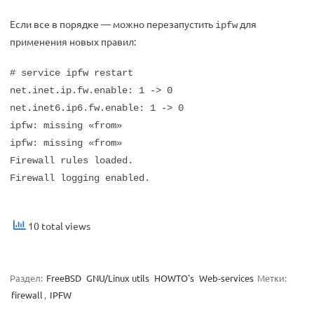
Если все в порядке — можно перезапустить
для
ipfw
применения новых правил:
# service ipfw restart
net.inet.ip.fw.enable: 1 -> 0
net.inet6.ip6.fw.enable: 1 -> 0
ipfw: missing «from»
ipfw: missing «from»
Firewall rules loaded.
Firewall logging enabled.
10 total views
Раздел:
FreeBSD
GNU/Linux utils
HOWTO's
Web-services
Метки:
firewall
,
IPFW