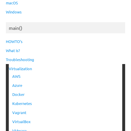
macOS
Windows
main()
HOWTO’s
What is?
Troubleshooting
Virtualization
AWS
Azure
Docker
Kubernetes
Vagrant
VirtualBox
VMware