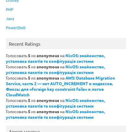
Groovy
PHP
Java
PowerShell
Recent Ratings
Голосовать
5
из
anonymous
на
NixOS: знайомство,
установка пакетів та конфігурація системи
Голосовать
5
из
anonymous
на
NixOS: знайомство,
установка пакетів та конфігурація системи
Голосовать
5
из
anonymous
на
AWS: Database Migration
Service, часть 2 — нет AUTO_INCREMENT и индексов.
Фиксы для «foreign key constraint fails» и логов
CloudWatch
Голосовать
5
из
anonymous
на
NixOS: знайомство,
установка пакетів та конфігурація системи
Голосовать
5
из
anonymous
на
NixOS: знайомство,
установка пакетів та конфігурація системи
Архив месяца