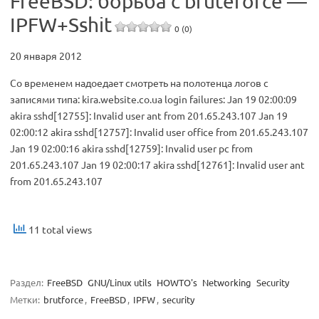
FreeBSD: борьба с bruteforce —
IPFW+Sshit
0 (0)
20 января 2012
Со временем надоедает смотреть на полотенца логов с
записями типа: kira.website.co.ua login failures: Jan 19 02:00:09
akira sshd[12755]: Invalid user ant from 201.65.243.107 Jan 19
02:00:12 akira sshd[12757]: Invalid user office from 201.65.243.107
Jan 19 02:00:16 akira sshd[12759]: Invalid user pc from
201.65.243.107 Jan 19 02:00:17 akira sshd[12761]: Invalid user ant
from 201.65.243.107
11 total views
Раздел:
FreeBSD
GNU/Linux utils
HOWTO's
Networking
Security
Метки:
brutforce
,
FreeBSD
,
IPFW
,
security