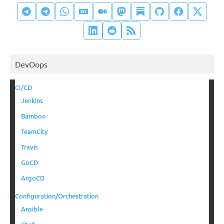
DevOops
CI/CD
Jenkins
Bamboo
TeamCity
Travis
GoCD
ArgoCD
Configuration/Orchestration
Ansible