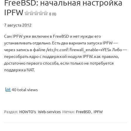
FreeBSD: начальная настройка
IPFW
0 (0)
7 августа 2012
Сам IPFW уже включен в FreeBSD и нет нужды его
устанавливать отдельно. Есть два варианта запуска IPFW —
через запись в файле /etc/rc.conf: firewall_enable=»YES» Либо —
пересобрать ядро с поддержкой модуля IPFW. как правило,
достаточно первого способа, если только не потребуется
поддержка NAT.
40 total views
Раздел:
HOWTO's
Web-services
Метки:
FreeBSD
,
IPFW