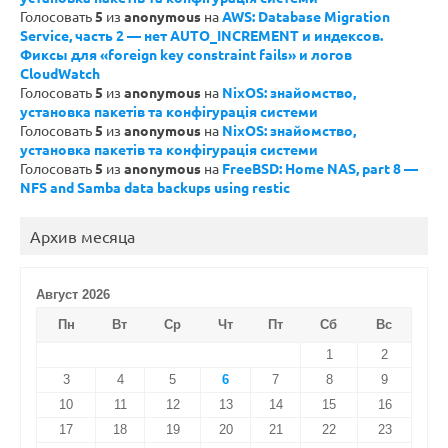
Голосовать
5
из
anonymous
на
AWS: Database Migration
Service, часть 2 — нет AUTO_INCREMENT и индексов.
Фиксы для «foreign key constraint fails» и логов
CloudWatch
Голосовать
5
из
anonymous
на
NixOS: знайомство,
установка пакетів та конфігурація системи
Голосовать
5
из
anonymous
на
NixOS: знайомство,
установка пакетів та конфігурація системи
Голосовать
5
из
anonymous
на
FreeBSD: Home NAS, part 8 —
NFS and Samba data backups using restic
Архив месяца
Август 2026
Пн
Вт
Ср
Чт
Пт
Сб
Вс
1
2
3
4
5
6
7
8
9
10
11
12
13
14
15
16
17
18
19
20
21
22
23