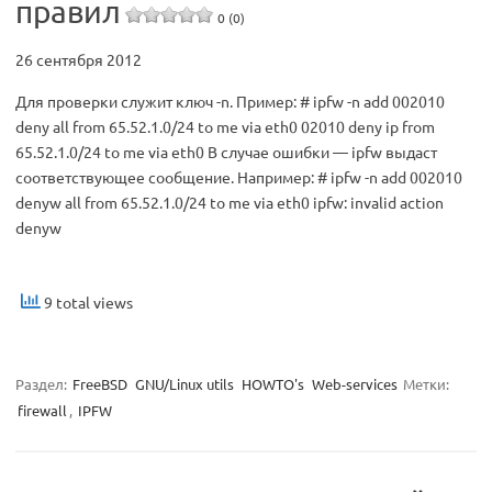
правил
0 (0)
26 сентября 2012
Для проверки служит ключ -n. Пример: # ipfw -n add 002010
deny all from 65.52.1.0/24 to me via eth0 02010 deny ip from
65.52.1.0/24 to me via eth0 В случае ошибки — ipfw выдаст
соответствующее сообщение. Например: # ipfw -n add 002010
denyw all from 65.52.1.0/24 to me via eth0 ipfw: invalid action
denyw
9 total views
Раздел:
FreeBSD
GNU/Linux utils
HOWTO's
Web-services
Метки:
firewall
,
IPFW