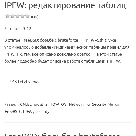
IPFW: редактирование таблиц
0 (0)
21 июля 2012
В статье FreeBSD: борьба с bruteforce — IPFW+Sshit уже
упоминалось о добавлении динамической таблицы правил для
IPFW. Т.к. там все описано довольно кратко — в этой статье
более подробно будет описана работа с таблицами в IPFW.
43 total views
Раздел:
GNU/Linux utils
HOWTO's
Networking
Security
Метки:
FreeBSD
,
IPFW
,
security