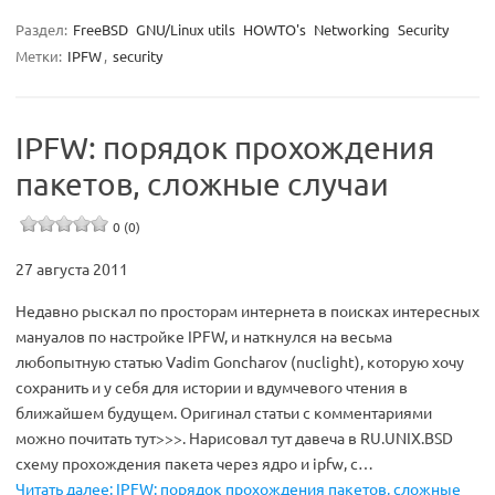
Раздел:
FreeBSD
GNU/Linux utils
HOWTO's
Networking
Security
Метки:
IPFW
,
security
IPFW: порядок прохождения
пакетов, сложные случаи
0 (0)
27 августа 2011
Недавно рыскал по просторам интернета в поисках интересных
мануалов по настройке IPFW, и наткнулся на весьма
любопытную статью Vadim Goncharov (nuclight), которую хочу
сохранить и у себя для истории и вдумчевого чтения в
ближайшем будущем. Оригинал статьи с комментариями
можно почитать тут>>>. Нарисовал тут давеча в RU.UNIX.BSD
схему прохождения пакета через ядро и ipfw, с…
Читать далее: IPFW: порядок прохождения пакетов, сложные