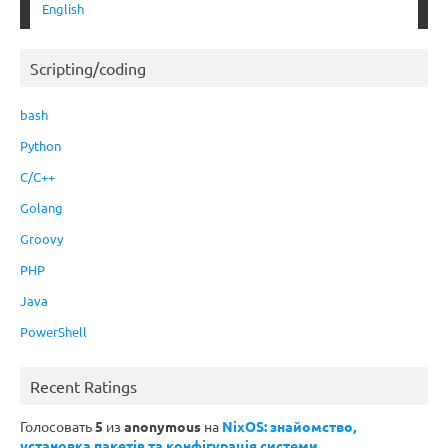
English
Scripting/coding
bash
Python
C/C++
Golang
Groovy
PHP
Java
PowerShell
Recent Ratings
Голосовать
5
из
anonymous
на
NixOS: знайомство,
установка пакетів та конфігурація системи