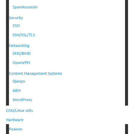
SpamAssassin
Security
SSO
SSH/SSL/TLS
Networking
DNS/BIND
OpenVPN
Content Management Systems
Django
AEM
WordPress
GNU/Linux utils
Hardware
Разное