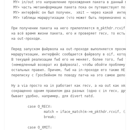
 MY> in/out это направление прохождения пакета в данный мом
 MY> часть метаинформации пакета пока он путешествует по яд
 MY> интерфейс он был получен,  xmit — через какой  интерфе
 MY> таблицы маршрутизации (что может быть переиначено напр
При получении пакета на него прилепляется m_pkthdr.rcvif, к
на всё время жизни пакета, его и проверяет recv, то есть он
на out-проходе.

Перед запуском файрвола на out-проходе выполняется просмотр
маршрутизации, интерфейс сообщается файрволу в oif, который
В текущей реализации fwd его не меняет, более того, fwd тут
(немедленный возврат из файрвола), чтобы обойти проблему из
остальных правил. Причем, fwd на in-проходе его также НЕ из
переписку с Гросбейном по поводу патча на это самое дело.

Ну а via просто на in работает как recv, а на out как xmit,
сокращенно одним правилом два разных (одно с in recv, друго
бывает удобно, например, для divert natd.

        case O_RECV:

                match = iface_match(m->m_pkthdr.rcvif, (ipf
                break;

        case O_XMIT:
