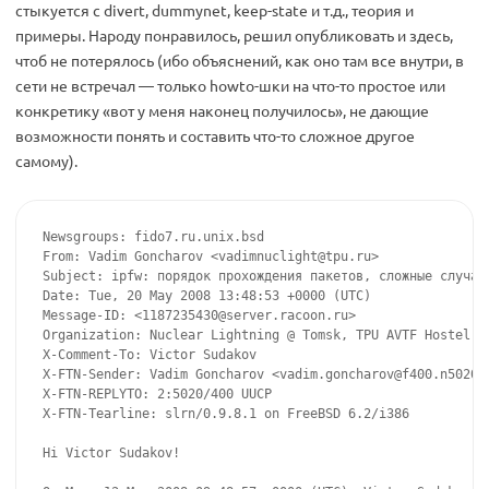
стыкуется с divert, dummynet, keep-state и т.д., теория и
примеры. Народу понравилось, решил опубликовать и здесь,
чтоб не потерялось (ибо объяснений, как оно там все внутри, в
сети не встречал — только howto-шки на что-то простое или
конкретику «вот у меня наконец получилось», не дающие
возможности понять и составить что-то сложное другое
самому).
Newsgroups: fido7.ru.unix.bsd

From: Vadim Goncharov <
vadimnuclight@tpu.ru
>

Subject: ipfw: порядок прохождения пакетов, сложные случаи 
Date: Tue, 20 May 2008 13:48:53 +0000 (UTC)

Message-ID: <
1187235430@server.racoon.ru
>

Organization: Nuclear Lightning @ Tomsk, TPU AVTF Hostel

X-Comment-To: Victor Sudakov

X-FTN-Sender: Vadim Goncharov <
vadim.goncharov@f400.n5020.