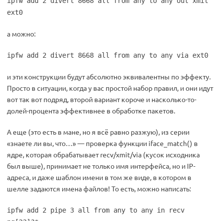
ipfw add 2 divert 8668 all from any to any out xmit
ext0
а можно:
ipfw add 2 divert 8668 all from any to any via ext0
и эти конструкции будут абсолютно эквивалентны по эффекту.
Просто в ситуации, когда у вас простой набор правил, и они идут
вот так вот подряд, второй вариант короче и насколько-то-
долей-процента эффективнее в обработке пакетов.
А еще (это есть в мане, но я всё равно разжую), из серии
«знаете ли вы, что…» — проверка функции iface_match() в
ядре, которая обрабатывает recv/xmit/via (кусок исходника
был выше), принимает не только имя интерфейса, но и IP-
адреса, и даже шаблон имени в том же виде, в котором в
шелле задаются имена файлов! То есть, можно написать:
ipfw add 2 pipe 3 all from any to any in recv