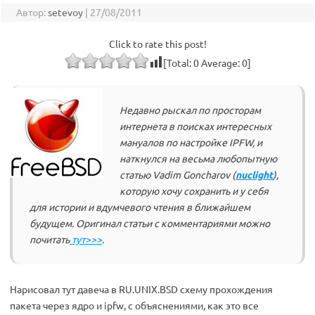
Автор:
setevoy
|
27/08/2011
Click to rate this post!
[Total:
0
Average:
0
]
Недавно рыскал по просторам
интернета в поисках интересных
мануалов по настройке IPFW, и
наткнулся на весьма любопытную
статью Vadim Goncharov (
nuclight
),
которую хочу сохранить и у себя
для истории и вдумчевого чтения в ближайшем
будущем. Оригинал статьи с комментариями можно
почитать
тут>>>
.
Нарисовал тут давеча в RU.UNIX.BSD схему прохождения
пакета через ядро и ipfw, с объяснениями, как это все