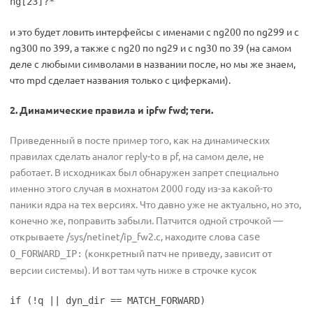
ng[23]?*
и это будет ловить интерфейсы с именами с ng200 по ng299 и c
ng300 по 399, а также с ng20 по ng29 и c ng30 по 39 (на самом
деле с любыми символами в названии после, но мы же знаем,
что mpd сделает названия только с циферками).
2. Динамические правила и ipfw fwd; теги.
Приведенный в посте пример того, как на динамических
правилах сделать аналог reply-to в pf, на самом деле, не
работает. В исходниках был обнаружен запрет специально
именно этого случая в мохнатом 2000 году из-за какой-то
паники ядра на тех версиях. Что давно уже не актуально, но это,
конечно же, поправить забыли. Патчится одной строчкой —
открываете /sys/netinet/ip_fw2.c, находите слова
case
(конкретный патч не приведу, зависит от
O_FORWARD_IP:
версии системы). И вот там чуть ниже в строчке кусок
if (!q || dyn_dir == MATCH_FORWARD)