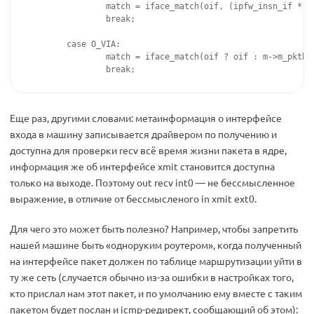
                match = iface_match(oif, (ipfw_insn_if *)cm
                break;

        case O_VIA:

                match = iface_match(oif ? oif : m->m_pkthdr
                break;
Еще раз, другими словами: метаинформация о интерфейсе
входа в машину записывается драйвером по получению и
доступна для проверки recv всё время жизни пакета в ядре,
информация же об интерфейсе xmit становится доступна
только на выходе. Поэтому out recv int0 — не бессмысленное
выражение, в отличие от бессмысленого in xmit ext0.
Для чего это может быть полезно? Например, чтобы запретить
нашей машине быть «одноруким роутером», когда полученный
на интерфейсе пакет должен по таблице маршрутизации уйти в
ту же сеть (случается обычно из-за ошибки в настройках того,
кто прислал нам этот пакет, и по умолчанию ему вместе с таким
пакетом будет послан и icmp-редирект, сообщающий об этом):