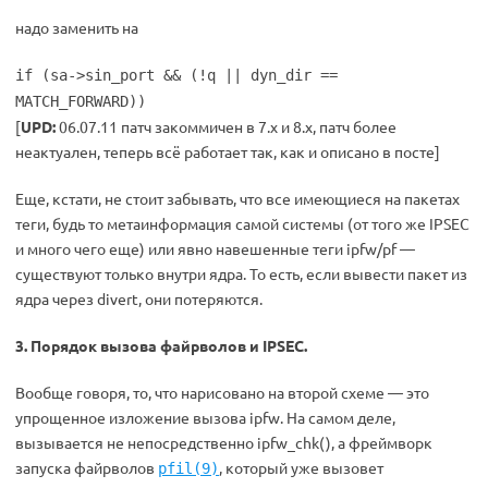
надо заменить на
if (sa->sin_port && (!q || dyn_dir ==
MATCH_FORWARD))
[
UPD:
06.07.11 патч закоммичен в 7.x и 8.x, патч более
неактуален, теперь всё работает так, как и описано в посте]
Еще, кстати, не стоит забывать, что все имеющиеся на пакетах
теги, будь то метаинформация самой системы (от того же IPSEC
и много чего еще) или явно навешенные теги ipfw/pf —
существуют только внутри ядра. То есть, если вывести пакет из
ядра через divert, они потеряются.
3. Порядок вызова файрволов и IPSEC.
Вообще говоря, то, что нарисовано на второй схеме — это
упрощенное изложение вызова ipfw. На самом деле,
вызывается не непосредственно ipfw_chk(), а фреймворк
запуска файрволов
, который уже вызовет
pfil(9)