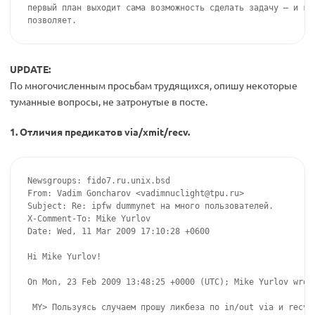
UPDATE:
По многочисленным просьбам трудящихся, опишу некоторые
туманные вопросы, не затронутые в посте.
1. Отличия предикатов via/xmit/recv.
Newsgroups: fido7.ru.unix.bsd

From: Vadim Goncharov <
vadimnuclight@tpu.ru
>

Subject: Re: ipfw dummynet на много пользователей.

X-Comment-To: Mike Yurlov

Date: Wed, 11 Mar 2009 17:10:28 +0600

Hi Mike Yurlov!

On Mon, 23 Feb 2009 13:48:25 +0000 (UTC); Mike Yurlov wrot
 MY> Пользуясь случаем прошу ликбеза по in/out via и recv/x