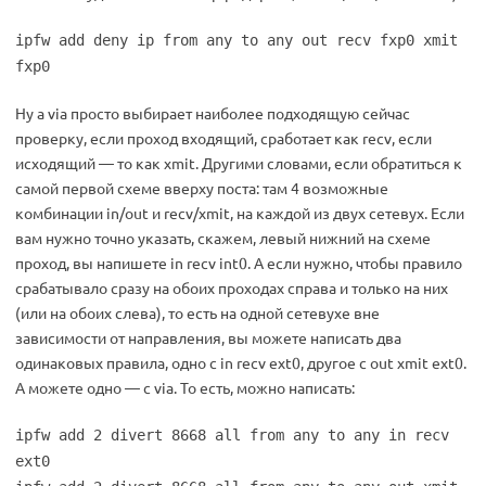
ipfw add deny ip from any to any out recv fxp0 xmit
fxp0
Ну а via просто выбирает наиболее подходящую сейчас
проверку, если проход входящий, сработает как recv, если
исходящий — то как xmit. Другими словами, если обратиться к
самой первой схеме вверху поста: там 4 возможные
комбинации in/out и recv/xmit, на каждой из двух сетевух. Если
вам нужно точно указать, скажем, левый нижний на схеме
проход, вы напишете in recv int0. А если нужно, чтобы правило
срабатывало сразу на обоих проходах справа и только на них
(или на обоих слева), то есть на одной сетевухе вне
зависимости от направления, вы можете написать два
одинаковых правила, одно с in recv ext0, другое с out xmit ext0.
А можете одно — с via. То есть, можно написать:
ipfw add 2 divert 8668 all from any to any in recv
ext0