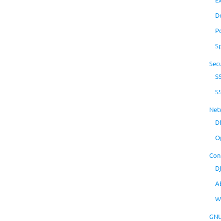
D
P
S
Secu
S
S
Net
D
O
Con
D
A
W
GNU