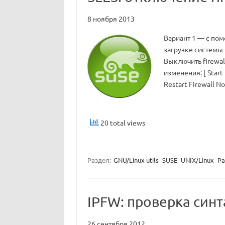
8 ноября 2013
Вариант 1 — с помо
загрузке системы 
Выключить firewal
изменения: [ Start 
Restart Firewall N
20 total views
Раздел:
GNU/Linux utils
SUSE
UNIX/Linux
Ра
IPFW: проверка синт
26 сентября 2012