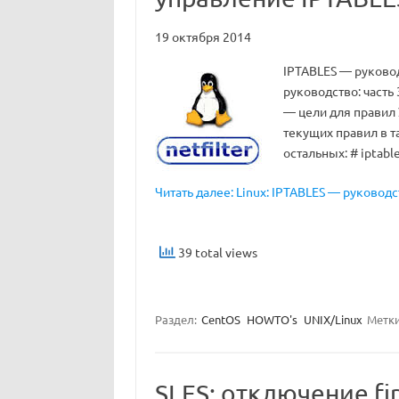
19 октября 2014
IPTABLES — руковод
руководство: часть
— цели для правил
текущих правил в таб
остальных: # iptable
Читать далее: Linux: IPTABLES — руководс
39 total views
Раздел:
CentOS
HOWTO's
UNIX/Linux
Метк
SLES: отключение fi