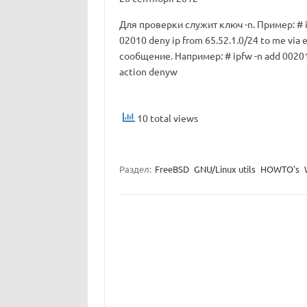
Для проверки служит ключ -n. Пример: # ip
02010 deny ip from 65.52.1.0/24 to me vi
сообщение. Например: # ipfw -n add 002010 
action denyw
10 total views
Раздел:
FreeBSD
GNU/Linux utils
HOWTO's