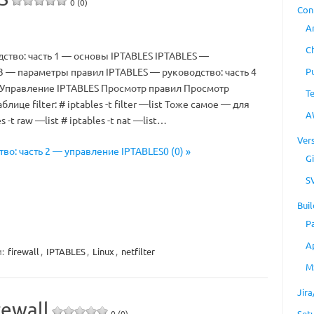
0 (0)
Con
A
C
ство: часть 1 — основы IPTABLES IPTABLES —
P
 3 — параметры правил IPTABLES — руководство: часть 4
 Управление IPTABLES Просмотр правил Просмотр
T
лице filter: # iptables -t filter —list Тоже самое — для
A
s -t raw —list # iptables -t nat —list…
Ver
тво: часть 2 — управление IPTABLES0 (0) »
Gi
S
Buil
P
A
и:
firewall
,
IPTABLES
,
Linux
,
netfilter
M
Jir
rewall
0 (0)
Set