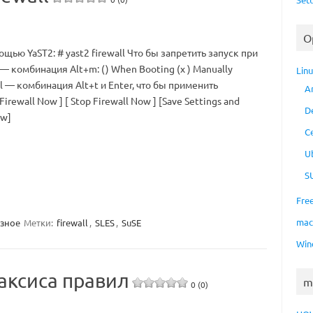
O
щью YaST2: # yast2 firewall Что бы запретить запуск при
— комбинация Alt+m: () When Booting (x ) Manually
Lin
l — комбинация Alt+t и Enter, что бы применить
A
Firewall Now ] [ Stop Firewall Now ] [Save Settings and
D
ow]
C
U
S
Fre
ma
зное
Метки:
firewall
,
SLES
,
SuSE
Win
аксиса правил
m
0 (0)