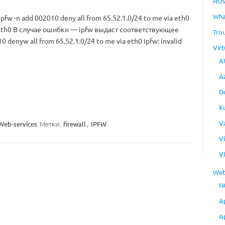
HO
Wha
fw -n add 002010 deny all from 65.52.1.0/24 to me via eth0
a eth0 В случае ошибки — ipfw выдаст соответствующее
Tro
denyw all from 65.52.1.0/24 to me via eth0 ipfw: invalid
Virt
A
A
D
K
V
Web-services
Метки:
firewall
,
IPFW
V
V
Web
N
A
A