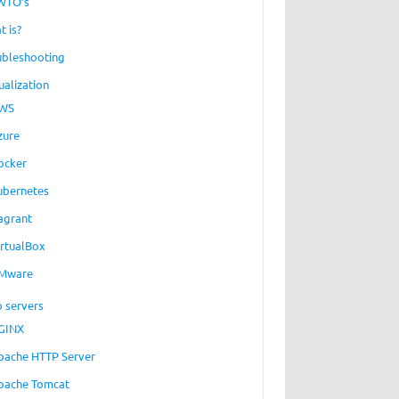
WTO’s
t is?
ubleshooting
ualization
WS
zure
ocker
ubernetes
agrant
irtualBox
Mware
 servers
GINX
pache HTTP Server
pache Tomcat