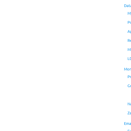
Dat
M
P
A
R
M
L
Mon
P
G
N
Z
Ema
E