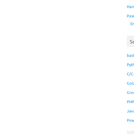
Har
Раз
E
S
bas
Pyt
C/C
Gol
Gro
PH
Jav
Pow