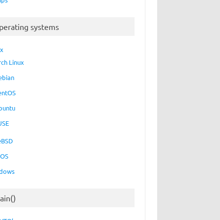
perating systems
ux
rch Linux
ebian
entOS
buntu
USE
eBSD
cOS
dows
ain()