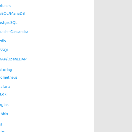
abases
ySQL/MariaDB
ostgreSQL
pache Cassandra
edis
SSQL
DAP/OpenLDAP
itoring
rometheus
rafana
Loki
agios
abbix
il
xim