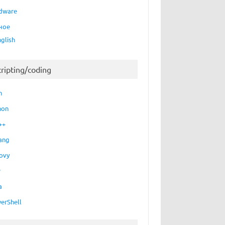
dware
ное
nglish
cripting/coding
h
hon
++
ang
ovy
P
a
erShell