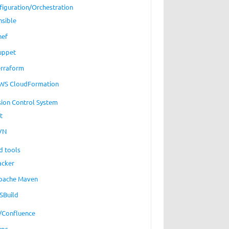
figuration/Orchestration
nsible
hef
uppet
erraform
WS CloudFormation
sion Control System
t
VN
d tools
acker
pache Maven
SBuild
a/Confluence
ups