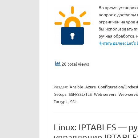
Во время установк
вопрос с доступом 
ограничен на уровн
бы использовать m
ручная обработка, 
Читать далее: Let’s
28 total views
Раздел:
Ansible
Azure
Configuration/Orchest
Setups
SSH/SSL/TLS
Web servers
Web-servi
Encrypt
,
SSL
Linux: IPTABLES — р
управление IPTABLE