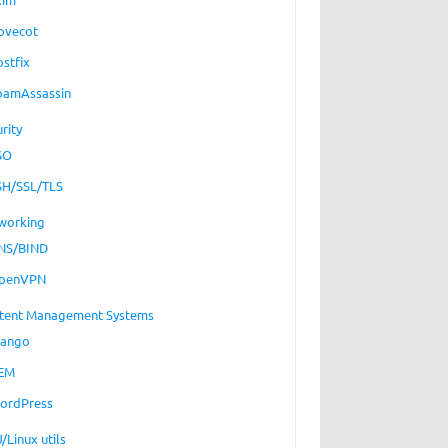
ovecot
ostfix
pamAssassin
rity
SO
SH/SSL/TLS
working
NS/BIND
penVPN
tent Management Systems
jango
EM
ordPress
/Linux utils