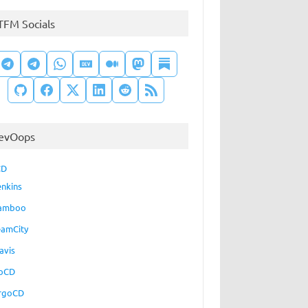
TFM Socials
evOops
CD
enkins
amboo
eamCity
avis
oCD
rgoCD