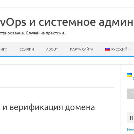
DevOps и системное адми
рирование. Случаи из практики.
НИГИ
ССЫЛКИ
ABOUT
КАРТА САЙТА
РУССКИЙ
all и верификация домена
N
Ho