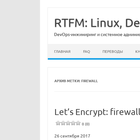
Перейти
к
содержимому
RTFM: Linux, 
DevOps-инжиниринг и системное админист
ГЛАВНАЯ
FAQ
ПЕРЕВОДЫ
К
АРХИВ МЕТКИ:
FIREWALL
Let’s Encrypt: firew
0 (0)
26 сентября 2017