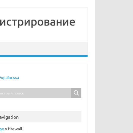
нистрирование
Українська
avigation
me
»
firewall