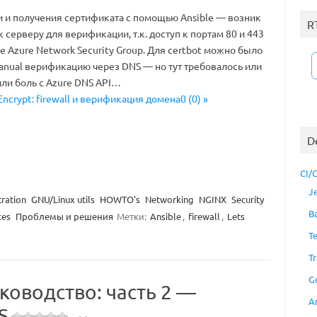
и и получения сертификата с помощью Ansible — возник
R
к серверу для верификации, т.к. доступ к портам 80 и 443
е Azure Network Security Group. Для certbot можно было
anual верификацию через DNS — но тут требовалось или
или боль с Azure DNS API…
 Encrypt: firewall и верификация домена0 (0) »
D
CI/
J
ration
GNU/Linux utils
HOWTO's
Networking
NGINX
Security
B
ces
Проблемы и решения
Метки:
Ansible
,
firewall
,
Lets
T
Tr
G
уководство: часть 2 —
A
S