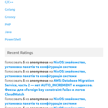
C/C++
Golang
Groovy
PHP
Java
PowerShell
Recent Ratings
Голосовать
5
из
anonymous
на
NixOS: знайомство,
установка пакетів та конфігурація системи
Голосовать
5
из
anonymous
на
NixOS: знайомство,
установка пакетів та конфігурація системи
Голосовать
5
из
anonymous
на
AWS: Database Migration
Service, часть 2 — нет AUTO_INCREMENT и индексов.
Фиксы для «foreign key constraint fails» и логов
CloudWatch
Голосовать
5
из
anonymous
на
NixOS: знайомство,
установка пакетів та конфігурація системи
Голосовать
5
из
anonymous
на
NixOS: знайомство,