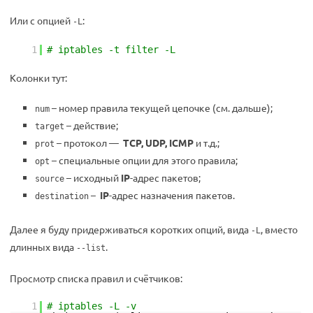
Или с опцией
:
-L
1
# iptables -t filter -L
Колонки тут:
– номер правила текущей цепочке (см. дальше);
num
– действие;
target
– протокол —
TCP, UDP, ICMP
и т.д.;
prot
– специальные опции для этого правила;
opt
– исходный
IP
-адрес пакетов;
source
–
IP
-адрес назначения пакетов.
destination
Далее я буду придерживаться коротких опций, вида
, вместо
-L
длинных вида
.
--list
Просмотр списка правил и счётчиков:
1
# iptables -L -v