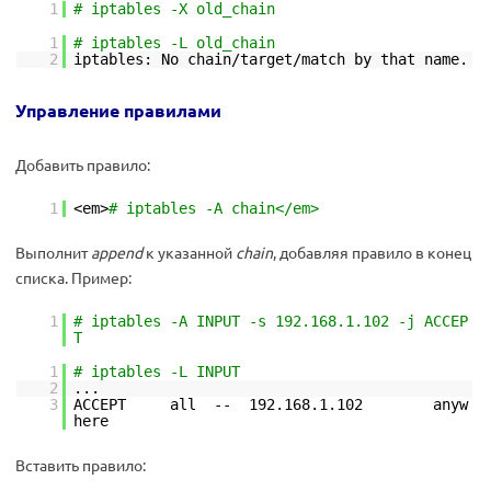
1
# iptables -X old_chain
1
# iptables -L old_chain
2
iptables: No chain/target/match by that name.
Управление правилами
Добавить правило:
1
<em>
# iptables -A chain</em>
Выполнит
append
к указанной
chain
, добавляя правило в конец
списка. Пример:
1
# iptables -A INPUT -s 192.168.1.102 -j ACCEP
T
1
# iptables -L INPUT
2
...
3
ACCEPT all -- 192.168.1.102 anyw
here
Вставить правило: