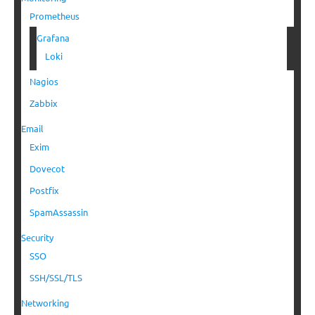
Prometheus
Grafana
Loki
Nagios
Zabbix
Email
Exim
Dovecot
Postfix
SpamAssassin
Security
SSO
SSH/SSL/TLS
Networking