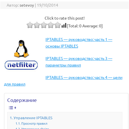
Автор:
setevoy
|
19/10/2014
Click to rate this post!
[Total:
0
Average:
0
]
IPTABLES — руководство: часть 1 —
основы IPTABLES
IPTABLES — руководство: часть 3 —
параметры правил
IPTABLES — руководство: часть 4 — цели
для правил
Содержание
Управление IPTABLES
Просмотр правил
Управление chains