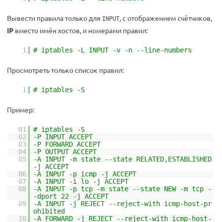
Вывести правила только для
, с отображением счётчиков,
INPUT
IP
вместо имён хостов, и номерами правил:
1
# iptables -L INPUT -v -n --line-numbers
Просмотреть только список правил:
1
# iptables -S
Пример:
01
# iptables -S
02
-P INPUT ACCEPT
03
-P FORWARD ACCEPT
04
-P OUTPUT ACCEPT
05
-A INPUT -m state --state RELATED,ESTABLISHED
-j ACCEPT
06
-A INPUT -p icmp -j ACCEPT
07
-A INPUT -i lo -j ACCEPT
08
-A INPUT -p tcp -m state --state NEW -m tcp -
-dport 22 -j ACCEPT
09
-A INPUT -j REJECT --reject-with icmp-host-pr
ohibited
10
-A FORWARD -j REJECT --reject-with icmp-host-