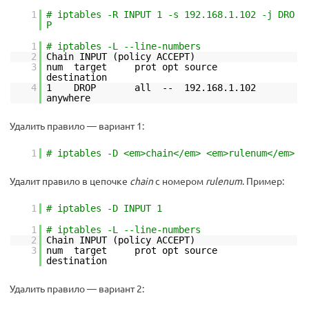
1
# iptables -R INPUT 1 -s 192.168.1.102 -j DRO
P
1
# iptables -L --line-numbers
2
Chain INPUT (policy ACCEPT)
3
num target prot opt source
destination
4
1 DROP all -- 192.168.1.102
anywhere
Удалить правило — вариант 1:
1
# iptables -D <em>chain</em> <em>rulenum</em>
Удалит правило в цепочке
chain
с номером
rulenum
. Пример:
1
# iptables -D INPUT 1
1
# iptables -L --line-numbers
2
Chain INPUT (policy ACCEPT)
3
num target prot opt source
destination
Удалить правило — вариант 2: