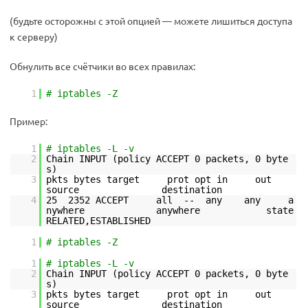
(будьте осторожны с этой опцией — можете лишиться доступа
к серверу)
Обнулить все счётчики во всех правилах:
1
# iptables -Z
Пример:
1
# iptables -L -v
2
Chain INPUT (policy ACCEPT 0 packets, 0 byte
s)
3
pkts bytes target prot opt in out
source destination
4
25 2352 ACCEPT all -- any any a
nywhere anywhere state
RELATED,ESTABLISHED
1
# iptables -Z
1
# iptables -L -v
2
Chain INPUT (policy ACCEPT 0 packets, 0 byte
s)
3
pkts bytes target prot opt in out
source destination