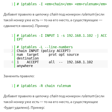
1
# iptables -I <em>chain</em> <em>rulenum</em>
Добавит правило в цепочку
chain
под номером
rulenum
(если
такой номер уже есть — то на его место, а существующее —
сдвинется «вниз»). Пример:
1
# iptables -I INPUT 1 -s 192.168.1.102 -j ACC
EPT
1
# iptables -L --line-numbers
2
Chain INPUT (policy ACCEPT)
3
num target prot opt source
destination
4
1 ACCEPT all -- 192.168.1.102
anywhere
Заменить правило:
1
# iptables -R chain rulenum
Добавит правило в цепочку
chain
под номером
rulenum
(если
такой номер уже есть — то на его место, а существующее
-будет удалено). Пример: