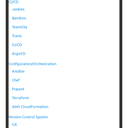
CI/CD
Jenkins
Bamboo
TeamCity
Travis
GoCD
ArgoCD
Configuration/Orchestration
Ansible
Chef
Puppet
Terraform
AWS CloudFormation
Version Control System
Git