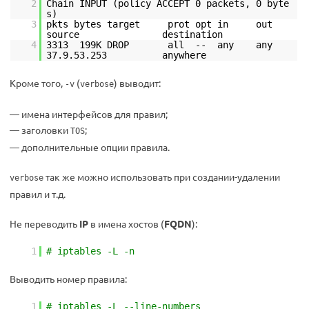
2
Chain INPUT (policy ACCEPT 0 packets, 0 byte
s)
3
pkts bytes target prot opt in out
source destination
4
3313 199K DROP all -- any any
37.9.53.253 anywhere
Кроме того,
(
) выводит:
-v
verbose
— имена интерфейсов для правил;
— заголовки
;
TOS
— дополнительные опции правила.
так же можно использовать при создании-удалении
verbose
правил и т.д.
Не переводить
IP
в имена хостов (
FQDN
):
1
# iptables -L -n
Выводить номер правила:
1
# iptables -L --line-numbers