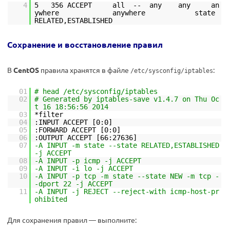
4
5 356 ACCEPT all -- any any an
ywhere anywhere state
RELATED,ESTABLISHED
Сохранение и восстановление правил
В
CentOS
правила хранятся в файле
:
/etc/sysconfig/iptables
01
# head /etc/sysconfig/iptables
02
# Generated by iptables-save v1.4.7 on Thu Oc
t 16 18:56:56 2014
03
*filter
04
:INPUT ACCEPT [0:0]
05
:FORWARD ACCEPT [0:0]
06
:OUTPUT ACCEPT [66:27636]
07
-A INPUT -m state --state RELATED,ESTABLISHED
-j ACCEPT
08
-A INPUT -p icmp -j ACCEPT
09
-A INPUT -i lo -j ACCEPT
10
-A INPUT -p tcp -m state --state NEW -m tcp -
-dport 22 -j ACCEPT
11
-A INPUT -j REJECT --reject-with icmp-host-pr
ohibited
Для сохранения правил — выполните: