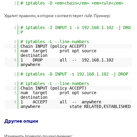
1
# iptables -D <em>chain</em> <em>rule</em>
Удалит правило, которое соответствует
rule
. Пример:
1
# iptables -I INPUT 1 -s 192.168.1.102 -j DRO
P
1
# iptables -L --line-numbers
2
Chain INPUT (policy ACCEPT)
3
num target prot opt source
destination
4
1 DROP all -- 192.168.1.102
anywhere
1
# iptables -D INPUT -s 192.168.1.102 -j DROP
1
# iptables -L --line-numbers
2
Chain INPUT (policy ACCEPT)
3
num target prot opt source
destination
4
1 ACCEPT all -- anywhere
anywhere state RELATED,ESTABLISHED
Другие опции
Изменить правило по-умолчанию: