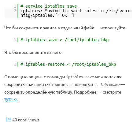
1
# service iptables save
2
iptables: Saving firewall rules to /etc/sysco
nfig/iptables:[ OK ]
Что бы сохранить правила в отдельный файл — используйте:
1
# iptables-save > /root/iptables_bkp
Что бы восстановить из него:
1
# iptables-restore < /root/iptables_bkp
С помощью опции
команды
можно так же
-c
iptables-save
сохранить значения счётчиков, а с помощью
—
-t
tablename
сохранить определённую таблицу. Подробнее — смотрите
тут>>>
.
40 total views