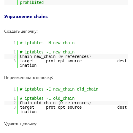
prohibited
Управление chains
Создать цепочку:
1
# iptables -N new_chain
1
# iptables -L new_chain
2
Chain new_chain (0 references)
3
target prot opt source dest
ination
Переименовать цепочку:
1
# iptables -E new_chain old_chain
1
# iptables -L old_chain
2
Chain old_chain (0 references)
3
target prot opt source dest
ination
Удалить цепочку: