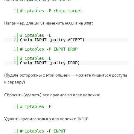
1
# iptables -P chain target
Например, для
изменить
на
:
INPUT
ACCEPT
DROP
1
# iptables -L
2
Chain INPUT (policy ACCEPT)
1
# iptables -P INPUT DROP
1
# iptables -L
2
Chain INPUT (policy DROP)
(будьте осторожны с этой опцией — можете лишиться доступа
к серверу)
Сбросить (удалить) все правила во всех цепочка:
1
# iptables -F
Удалить правила только для цепочки
:
INPUT
1
# iptables -F INPUT