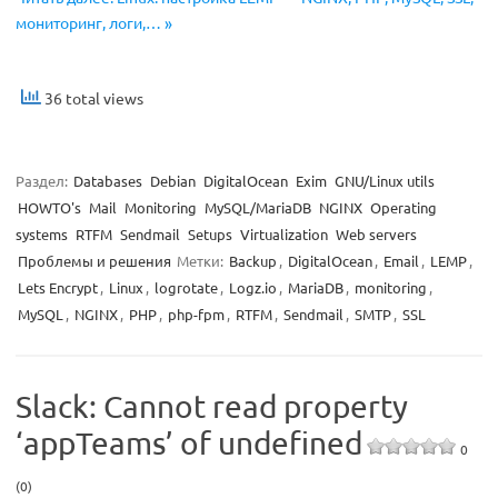
мониторинг, логи,… »
36 total views
Раздел:
Databases
Debian
DigitalOcean
Exim
GNU/Linux utils
HOWTO's
Mail
Monitoring
MySQL/MariaDB
NGINX
Operating
systems
RTFM
Sendmail
Setups
Virtualization
Web servers
Проблемы и решения
Метки:
Backup
,
DigitalOcean
,
Email
,
LEMP
,
Lets Encrypt
,
Linux
,
logrotate
,
Logz.io
,
MariaDB
,
monitoring
,
MySQL
,
NGINX
,
PHP
,
php-fpm
,
RTFM
,
Sendmail
,
SMTP
,
SSL
Slack: Cannot read property
‘appTeams’ of undefined
0
(0)