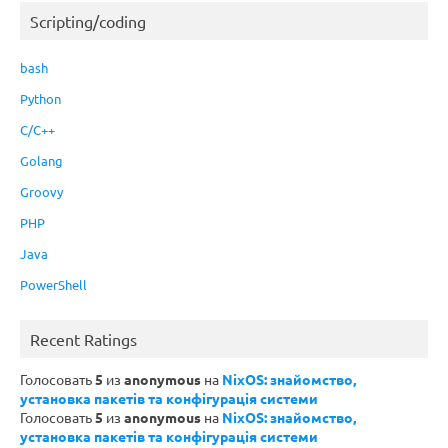
Scripting/coding
bash
Python
C/C++
Golang
Groovy
PHP
Java
PowerShell
Recent Ratings
Голосовать
5
из
anonymous
на
NixOS: знайомство,
установка пакетів та конфігурація системи
Голосовать
5
из
anonymous
на
NixOS: знайомство,
установка пакетів та конфігурація системи