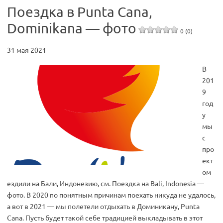
Поездка в Punta Cana,
Dominikana — фото
0 (0)
31 мая 2021
В
201
9
год
у
мы
с
про
ект
ом
ездили на Бали, Индонезию, см. Поездка на Bali, Indonesia —
фото. В 2020 по понятным причинам поехать никуда не удалось,
а вот в 2021 — мы полетели отдыхать в Доминикану, Punta
Cana. Пусть будет такой себе традицией выкладывать в этот