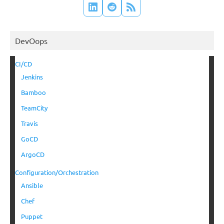
DevOops
CI/CD
Jenkins
Bamboo
TeamCity
Travis
GoCD
ArgoCD
Configuration/Orchestration
Ansible
Chef
Puppet