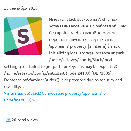
23 сентября 2020
Имеется Slack desktop на Arch Linux.
Устанавливался из AUR, работал обычно
без проблем. Но в какой-то момент
перестал запускаться, ругается на
‘appTeams’ property: [simterm] $ slack
Initializing local storage instance at path:
/home/setevoy/.config/Slack/local-
settings.json Failed to get path for key, this may be expected:
/home/setevoy/.config/autostart (node:24199) [DEP0005]
DeprecationWarning: Buffer() is deprecated due to security and
usability…
Читать далее: Slack: Cannot read property ‘appTeams’ of
undefined0 (0) »
20 total views