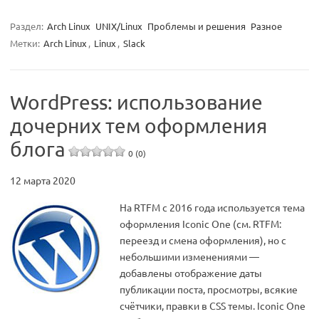
Раздел:
Arch Linux
UNIX/Linux
Проблемы и решения
Разное
Метки:
Arch Linux
,
Linux
,
Slack
WordPress: использование
дочерних тем оформления
блога
0 (0)
12 марта 2020
На RTFM с 2016 года используется тема
оформления Iconic One (см. RTFM:
переезд и смена оформления), но с
небольшими изменениями —
добавлены отображение даты
публикации поста, просмотры, всякие
счётчики, правки в CSS темы. Iconic One