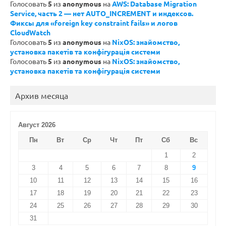
Голосовать
5
из
anonymous
на
AWS: Database Migration
Service, часть 2 — нет AUTO_INCREMENT и индексов.
Фиксы для «foreign key constraint fails» и логов
CloudWatch
Голосовать
5
из
anonymous
на
NixOS: знайомство,
установка пакетів та конфігурація системи
Голосовать
5
из
anonymous
на
NixOS: знайомство,
установка пакетів та конфігурація системи
Архив месяца
Август 2026
Пн
Вт
Ср
Чт
Пт
Сб
Вс
1
2
3
4
5
6
7
8
9
10
11
12
13
14
15
16
17
18
19
20
21
22
23
24
25
26
27
28
29
30
31