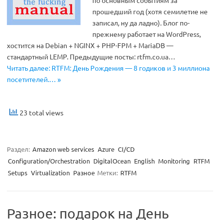
прошедший год (хотя семилетие не
записал, ну да ладно). Блог по-
прежнему работает на WordPress,
хостится на Debian + NGINX + PHP-FPM + MariaDB —
стандартный LEMP. Предыдущие посты: rtfm.co.ua…
Читать далее: RTFM: День Рождения — 8 годиков и 3 миллиона
посетителей.… »
23 total views
Раздел:
Amazon web services
Azure
CI/CD
Configuration/Orchestration
DigitalOcean
English
Monitoring
RTFM
Setups
Virtualization
Разное
Метки:
RTFM
Разное: подарок на День