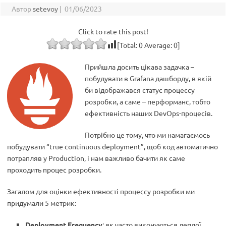
Автор
setevoy
|
01/06/2023
Click to rate this post!
[Total:
0
Average:
0
]
Прийшла досить цікава задачка –
побудувати в Grafana дашборду, в якій
би відображався статус процессу
розробки, а саме – перформанс, тобто
ефективність наших DevOps-процесів.
Потрібно це тому, что ми намагаємось
побудувати “true continuous deployment”, щоб код автоматично
потрапляв у Production, і нам важливо бачити як саме
проходить процес розробки.
Загалом для оцінки ефективності процессу розробки ми
придумали 5 метрик:
Deployment Frequency
: як часто виконуються деплої