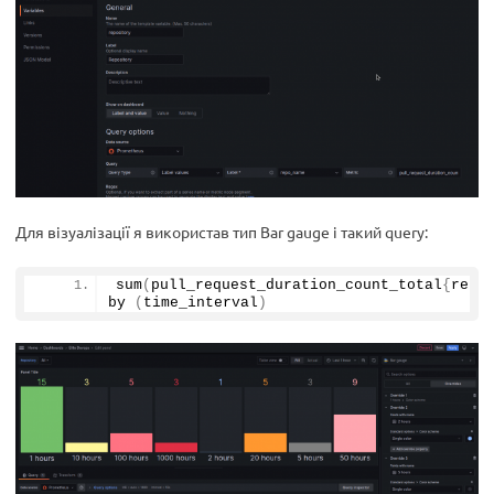
Для візуалізації я використав тип Bar gauge і такий query:
sum
(
pull_request_duration_count_total
{
repo
by
(
time_interval
)