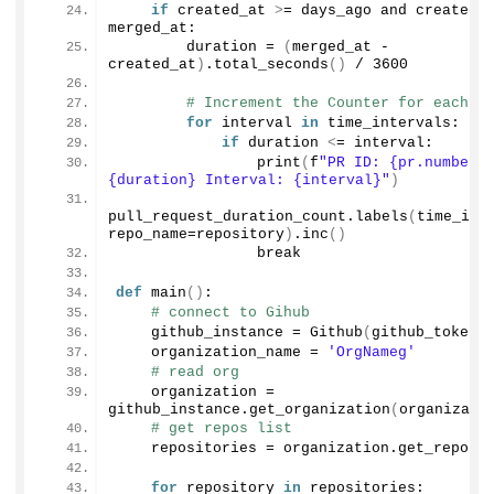
if
 created_at 
>
= days_ago and created_a
merged_at:
        duration = 
(
merged_at - 
created_at
)
.
total_seconds
()
 / 
3600
# Increment the Counter for each t
for
 interval 
in
 time_intervals:
if
 duration 
<
= interval:
print
(
f
"PR ID: {pr.number} 
{duration} Interval: {interval}"
)
pull_request_duration_count.
labels
(
time_inte
repo_name=repository
)
.
inc
()
                break
def
main
()
:
# connect to Gihub
    github_instance = 
Github
(
github_token
)
    organization_name = 
'OrgNameg'
# read org
    organization = 
github_instance.
get_organization
(
organizati
# get repos list 
    repositories = organization.
get_repos
(
for
 repository 
in
 repositories: