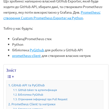
Що зробимо: напишемо власний GitHub Exporter, який буде
ходити до GitHub API, збирати дані, та створювати Prometheus-
метрику, яку потім використаємо у Grafana. Див.
Prometheus:
створення Custom Prometheus Exporter на Python
.
Тобто у нас будуть:
Grafana/Prometheus стек
Python
бібліотека
PyGithub
для роботи з GitHub API
prometheus-client
для створення власних метрик
Зміст
GitHub API та PyGithub
GitHub token та аутентифікація
Бібліотека PyGithub
Отримання інформації про Pull Request
Prometheus Client та метрики
Створення метрики