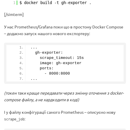
1
$ docker build -t gh-exporter .
[/simterm]
У нас Prometheus/Grafana поки що в простому Docker Compose
– додаємо запуск нашого нового експортеру:
...
  gh-exporter:
    scrape_timeout: 15s
    image: gh-exporter
    ports:
      - 
8000
:
8000
...
(токен таки краще передавати через змінну оточення з docker-
compose файлу, а не хардкодити в коді)
І у файлу конфігурації самого Prometheus – описуємо нову
:
scrape_job