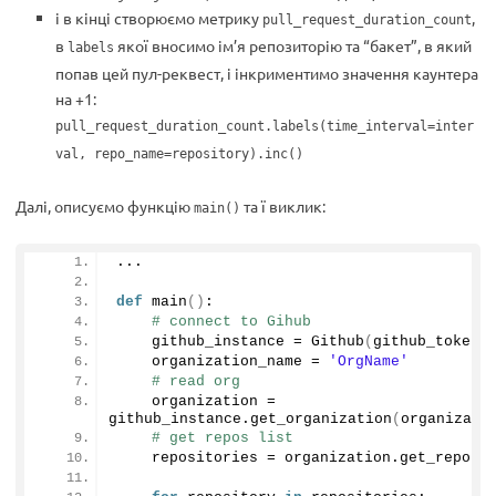
і в кінці створюємо метрику
,
pull_request_duration_count
в
якої вносимо ім’я репозиторію та “бакет”, в який
labels
попав цей пул-реквест, і інкриментимо значення каунтера
на +1:
pull_request_duration_count.labels(time_interval=inter
val, repo_name=repository).inc()
Далі, описуємо функцію
та ї виклик:
main()
...
def
main
()
:
# connect to Gihub
    github_instance = 
Github
(
github_token
)
    organization_name = 
'OrgName'
# read org
    organization = 
github_instance.
get_organization
(
organizati
# get repos list 
    repositories = organization.
get_repos
(