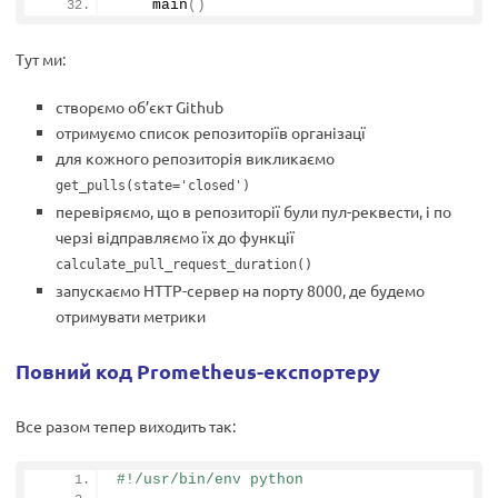
main
()
Тут ми:
створємо об’єкт Github
отримуємо список репозиторіїв організацї
для кожного репозиторія викликаємо
get_pulls(state='closed')
перевіряємо, що в репозиторії були пул-реквести, і по
черзі відправляємо їх до функції
calculate_pull_request_duration()
запускаємо HTTP-сервер на порту 8000, де будемо
отримувати метрики
Повний код Prometheus-експортеру
Все разом тепер виходить так:
#!/usr/bin/env python