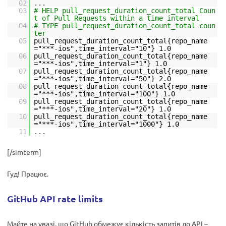
02
...
03
# HELP pull_request_duration_count_total Coun
t of Pull Requests within a time interval
04
# TYPE pull_request_duration_count_total coun
ter
05
pull_request_duration_count_total{repo_name
="***-ios",time_interval="10"} 1.0
06
pull_request_duration_count_total{repo_name
="***-ios",time_interval="1"} 1.0
07
pull_request_duration_count_total{repo_name
="***-ios",time_interval="50"} 2.0
08
pull_request_duration_count_total{repo_name
="***-ios",time_interval="100"} 1.0
09
pull_request_duration_count_total{repo_name
="***-ios",time_interval="20"} 1.0
10
pull_request_duration_count_total{repo_name
="***-ios",time_interval="1000"} 1.0
11
...
[/simterm]
Гуд! Працює.
GitHub API rate limits
Майте на увазі, що GitHub обмежує кількість запитів до API –