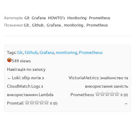
Категорія:
Git
Grafana
HOWTO's
Monitoring
Prometheus
Позначки:
Git
,
Github
,
Grafana
,
monitoring
,
Prometheus
Tags:
Git
,
Github
,
Grafana
,
monitoring
,
Prometheus
549 views
Навігація по запису
←
Loki: збір логів з
VictoriaMetrics: знайомство та
CloudWatch Logs з
використання замість
використанням Lambda
Prometheus
0 (0)
Promtail
→
0 (0)