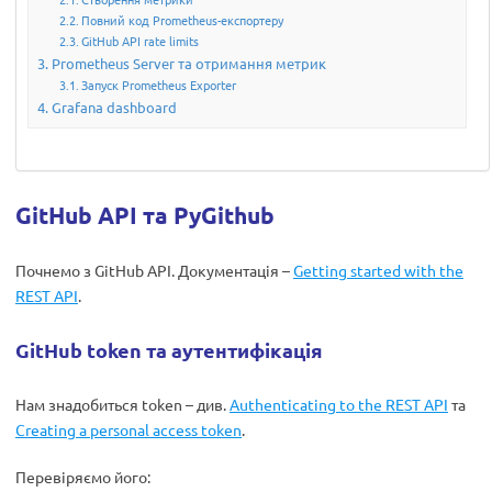
Повний код Prometheus-експортеру
GitHub API rate limits
Prometheus Server та отримання метрик
Запуск Prometheus Exporter
Grafana dashboard
GitHub API та PyGithub
Почнемо з GitHub API. Документація –
Getting started with the
REST API
.
GitHub token та аутентифікація
Нам знадобиться token – див.
Authenticating to the REST API
та
Creating a personal access token
.
Перевіряємо його: