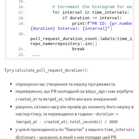
# Increment the histogram for each
for
 interval 
in
 time_intervals:
if
 duration 
<
= interval:
print
(
f
"PR ID: {pr.number} 
{duration} Interval: {interval}"
)
pull_request_duration_count.
labels
(
time_inte
repo_name=repository
)
.
inc
()
                break
...
Тут у
:
calculate_pull_request_duration()
отримуємо час створення та мержу пул-реквеста
перевіряємо, що PR молодший за
і має атрібути
$days_ago
та
, тобто він вже змержений
created_at
merged_at
рахуємо, скільки часу він провів до моменту його мержу в
мастер-гілку, та переводимо в години –
duration =
(merged_at - created_at).total_seconds() / 3600
у циклі проходимось по “бакетах” з нашого
time_intervals
dictionary – шукаємо, в який з них попадає цей PR