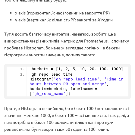
x-axis (горизонталь): час (години на закриття PR)
y-axis (вертикаль): кількість PR закриті за
Х
-годин
Тут я досить багато часу витратив, намагюсь зробити це з
використанням різних типів метрик для Prometheus, і спочатку
пробував Histogram, бо наче ж виглядає логічно – в бакети
гістрограми вносити значення, по типу такого:
buckets = 
[
1
, 
2
, 
5
, 
10
, 
20
, 
100
, 
1000
]
gh_repo_lead_time = 
Histogram
(
'gh_repo_lead_time'
, 
'Time in 
hours between PR open and merge'
, 
buckets=buckets, labelnames=
[
'gh_repo_name'
])
Проте, з Histogram не вийшло, бо в бакет 1000 потрапляють всі
значення меньше 1000, в бакет 100 – всі менше ста, і так далі, а
нам потрібно в бакет 100 включати тільки дані про пул-
реквести, які були закриті між 50 годин та 100 годин.