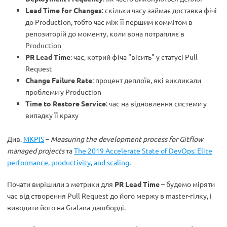
Lead Time for Changes
: скільки часу займає доставка фічі
до Production, тобто час між її першим коммітом в
репозиторій до моменту, коли вона потрапляє в
Production
PR Lead Time
: час, котрий фіча “вісить” у статусі Pull
Request
Change Failure Rate
: процент деплоїв, які викликали
проблеми у Production
Time to Restore Service
: час на відновлення системи у
випадку її краху
Див.
MKPIS
–
Measuring the development process for Gitflow
managed projects
та
The 2019 Accelerate State of DevOps: Elite
performance, productivity, and scaling
.
Почати вирішили з метрики для
PR Lead Time
– будемо міряти
час від створення Pull Request до його мержу в master-гілку, і
виводити його на Grafana-дашборді.