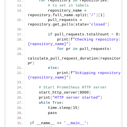
for
 repository 
in
 repositories:
# to set in labels
        repository_name = 
repository.
full_name
.
split
(
'/'
)[
1
]
        pull_requests = 
repository.
get_pulls
(
state=
'closed'
)
if
 pull_requests.
totalCount
>
0
:
print
(
f
"Checking repository: 
{repository_name}"
)
for
 pr 
in
 pull_requests:
calculate_pull_request_duration
(
repository_n
pr
)
else
:
print
(
f
"Sckipping repository: 
{repository_name}"
)
# Start Prometheus HTTP server
start_http_server
(
8000
)
print
(
"HTTP server started"
)
while
True
:
        time.
sleep
(
15
)
        pass
if
 __name__ == 
'__main__'
: