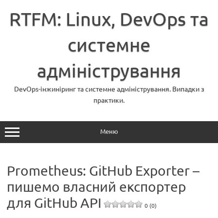
Перейти
до
RTFM: Linux, DevOps та
вмісту
системне
адміністрування
DevOps-інжиніринг та системне адміністрування. Випадки з
практики.
Меню
Prometheus: GitHub Exporter –
пишемо власний експортер
для GitHub API
0 (0)