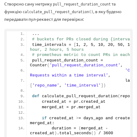
Створємо саму метрику
та
pull_request_duration_count
функцію
, в яку будемо
calculate_pull_request_duration()
передавати пул-реквест для перевірки:
...
# buckets for PRs closed during {interval}
time_intervals = 
[
1
, 
2
, 
5
, 
10
, 
20
, 
50
, 
100
hour, 2 hours, 5 hours
# prometheus metric to count PRs in each {
pull_request_duration_count = 
Counter
(
'pull_request_duration_count'
,
'Coun
Requests within a time interval'
,
                                      labe
[
'repo_name'
, 
'time_interval'
])
def
calculate_pull_request_duration
(
reposi
    created_at = pr.
created_at
    merged_at = pr.
merged_at
if
 created_at 
>
= days_ago and created_a
merged_at:
        duration = 
(
merged_at - 
created_at
)
.
total_seconds
()
 / 
3600