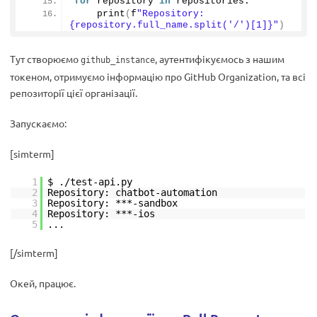
for
 repository 
in
 repositories:
print
(
f
"Repository: 
{repository.full_name.split('/')[1]}"
)
Тут створюємо
, аутентифікуємось з нашим
github_instance
токеном, отримуємо інформацію про GitHub Organization, та всі
репозиторії цієї організації.
Запускаємо:
[simterm]
1
$ ./test-api.py
2
Repository: chatbot-automation
3
Repository: ***-sandbox
4
Repository: ***-ios
5
...
[/simterm]
Окей, працює.