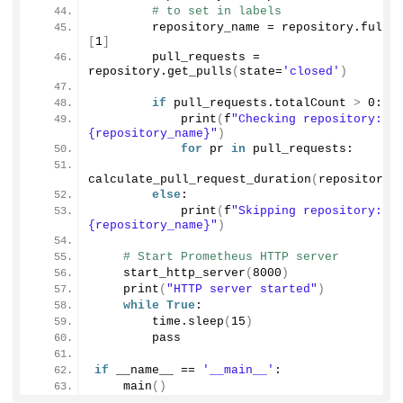
# to set in labels
        repository_name = repository.
full_
[
1
]
        pull_requests = 
repository.
get_pulls
(
state=
'closed'
)
if
 pull_requests.
totalCount
>
0
:
print
(
f
"Checking repository: 
{repository_name}"
)
for
 pr 
in
 pull_requests:
calculate_pull_request_duration
(
repository_
else
:
print
(
f
"Skipping repository: 
{repository_name}"
)
# Start Prometheus HTTP server
start_http_server
(
8000
)
print
(
"HTTP server started"
)
while
True
:
        time.
sleep
(
15
)
        pass
if
 __name__ == 
'__main__'
:
main
()