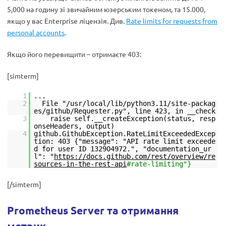
5,000 на годину зі звичайним юзерським токеном, та 15.000,
якщо у вас Enterprise ліцензія. Див.
Rate limits for requests from
personal accounts
.
Якщо його перевищити – отримаєте 403:
[simterm]
1
...
2
File "/usr/local/lib/python3.11/site-packag
es/github/Requester.py", line 423, in __check
3
raise self.__createException(status, resp
onseHeaders, output)
4
github.GithubException.RateLimitExceededExcep
tion: 403 {"message": "API rate limit exceede
d for user ID 132904972.", "documentation_ur
l": "
https://docs.github.com/rest/overview/re
sources-in-the-rest-api
#rate-limiting"}
[/simterm]
Prometheus Server та отримання
метрик