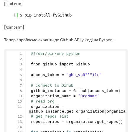
[simterm]
1
$ pip install PyGithub
[/simterm]
Тепер спробуємо сходити до GitHub API у коді на Python:
#!/usr/bin/env python
from github import Github
access_token = 
"ghp_ys9***ilr"
# connect to Gihub
github_instance = 
Github
(
access_token
)
organization_name = 
'OrgName'
# read org
organization = 
github_instance.
get_organization
(
organizati
# get repos list     
repositories = organization.
get_repos
()