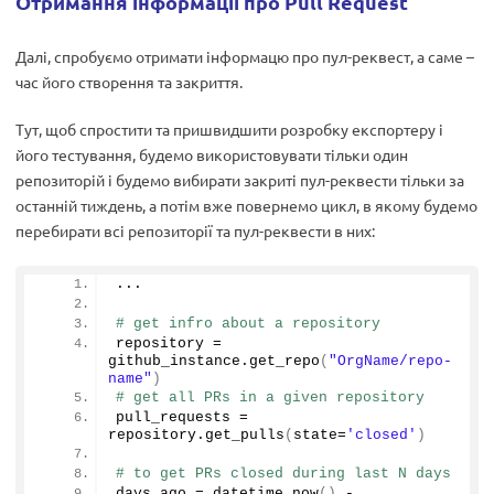
Отримання інформації про Pull Request
Далі, спробуємо отримати інформацю про пул-реквест, а саме –
час його створення та закриття.
Тут, щоб спростити та пришвидшити розробку експортеру і
його тестування, будемо використовувати тільки один
репозиторій і будемо вибирати закриті пул-реквести тільки за
останній тиждень, а потім вже повернемо цикл, в якому будемо
перебирати всі репозиторії та пул-реквести в них:
...
# get infro about a repository
repository = 
github_instance.
get_repo
(
"OrgName/repo-
name"
)
# get all PRs in a given repository
pull_requests = 
repository.
get_pulls
(
state=
'closed'
)
# to get PRs closed during last N days
days_ago = datetime.
now
()
 - 