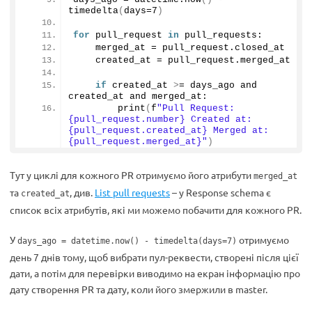
timedelta
(
days=
7
)
for
 pull_request 
in
 pull_requests:
    merged_at = pull_request.
closed_at
    created_at = pull_request.
merged_at
if
 created_at 
>
= days_ago and 
created_at and merged_at:
print
(
f
"Pull Request: 
{pull_request.number} Created at: 
{pull_request.created_at} Merged at: 
{pull_request.merged_at}"
)
Тут у циклі для кожного PR отримуємо його атрибути
merged_at
та
, див.
List pull requests
– у Response schema є
created_at
список всіх атрибутів, які ми можемо побачити для кожного PR.
У
отримуємо
days_ago = datetime.now() - timedelta(days=7)
день 7 днів тому, щоб вибрати пул-реквести, створені після цієї
дати, а потім для перевірки виводимо на екран інформацію про
дату створення PR та дату, коли його змержили в master.