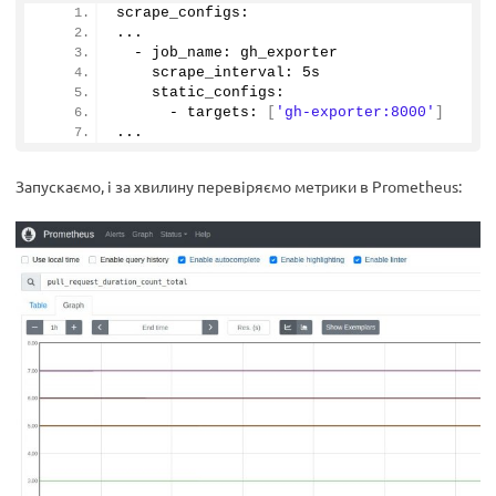
scrape_configs:
...
  - job_name: gh_exporter
    scrape_interval: 5s
    static_configs:
      - targets: 
[
'gh-exporter:8000'
]
...
Запускаємо, і за хвилину перевіряємо метрики в Prometheus: