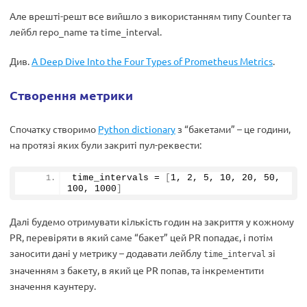
Але врешті-решт все вийшло з використанням типу Counter та
лейбл repo_name та time_interval.
Див.
A Deep Dive Into the Four Types of Prometheus Metrics
.
Створення метрики
Спочатку створимо
Python dictionary
з “бакетами” – це години,
на протязі яких були закриті пул-реквести:
time_intervals = 
[
1
, 
2
, 
5
, 
10
, 
20
, 
50
, 
100
, 
1000
]
Далі будемо отримувати кількість годин на закриття у кожному
PR, перевіряти в який саме “бакет” цей PR попадає, і потім
заносити дані у метрику – додавати лейблу
зі
time_interval
значенням з бакету, в який це PR попав, та інкрементити
значення каунтеру.