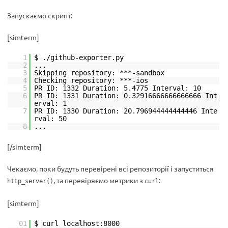
Запускаємо скрипт:
[simterm]
1
$ ./github-exporter.py
2
...
3
Skipping repository: ***-sandbox
4
Checking repository: ***-ios
5
PR ID: 1332 Duration: 5.4775 Interval: 10
6
PR ID: 1331 Duration: 0.32916666666666666 Int
erval: 1
7
PR ID: 1330 Duration: 20.796944444444446 Inte
rval: 50
8
...
[/simterm]
Чекаємо, поки будуть перевірені всі репозиторії і запуститься
, та перевіряємо метрики з
:
http_server()
curl
[simterm]
01
$ curl localhost:8000