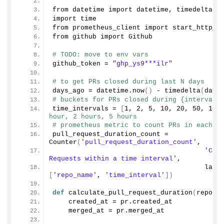
from datetime import datetime, timedelta
import time
from prometheus_client import start_http_s
from github import Github
# TODO: move to env vars
github_token = 
"ghp_ys9***ilr"
# to get PRs closed during last N days
days_ago = datetime.
now
()
 - 
timedelta
(
days
# buckets for PRs closed during {interval}
time_intervals = 
[
1
, 
2
, 
5
, 
10
, 
20
, 
50
, 
100
hour, 2 hours, 5 hours
# prometheus metric to count PRs in each {
pull_request_duration_count = 
Counter
(
'pull_request_duration_count'
,
'Coun
Requests within a time interval'
,
                                      labe
[
'repo_name'
, 
'time_interval'
])
def
calculate_pull_request_duration
(
reposi
    created_at = pr.
created_at
    merged_at = pr.
merged_at