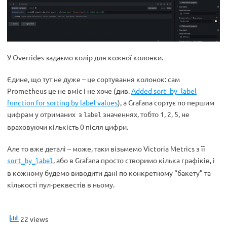
У Overrides задаємо колір для кожної колонки.
Єдине, що тут не дуже – це сортування колонок: сам
Prometheus це не вміє і не хоче (див.
Added sort_by_label
function for sorting by label values
), а Grafana сортує по першим
цифрам у отриманих з
значеннях, тобто 1, 2, 5, не
label
враховуючи кількість 0 після цифри.
Але то вже деталі – може, таки візьмемо Victoria Metrics з її
, або в Grafana просто створимо кілька графіків, і
sort_by_label
в кожному будемо виводити дані по конкретному “бакету” та
кількості пул-реквестів в ньому.
22 views