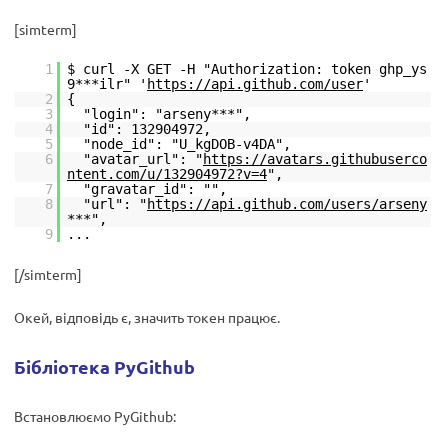
[simterm]
1
$ curl -X GET -H "Authorization: token ghp_ys
9***ilr" '
https://api.github.com/user
'
2
{
3
"login": "arseny***",
4
"id": 132904972,
5
"node_id": "U_kgDOB-v4DA",
6
"avatar_url": "
https://avatars.githubuserco
ntent.com/u/132904972?v=4
",
7
"gravatar_id": "",
8
"url": "
https://api.github.com/users/arseny
***",
9
...
[/simterm]
Окей, відповідь є, значить токен працює.
Бібліотека PyGithub
Встановлюємо PyGithub: