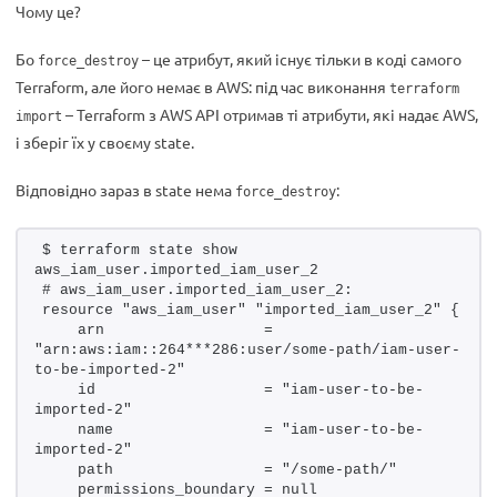
Чому це?
Бо
– це атрибут, який існує тільки в коді самого
force_destroy
Terraform, але його немає в AWS: під час виконання
terraform
– Terraform з AWS API отримав ті атрибути, які надає AWS,
import
і зберіг їх у своєму state.
Відповідно зараз в state нема
:
force_destroy
$ terraform state show 
aws_iam_user.imported_iam_user_2
# aws_iam_user.imported_iam_user_2:
resource "aws_iam_user" "imported_iam_user_2" {
    arn                  = 
"arn:aws:iam::264***286:user/some-path/iam-user-
to-be-imported-2"
    id                   = "iam-user-to-be-
imported-2"
    name                 = "iam-user-to-be-
imported-2"
    path                 = "/some-path/"
    permissions_boundary = null