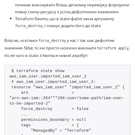
починає виконувати більш детальну перевірку формуючи
повну схему ресурсу з усіма дефолтними значенням
Terraform бачить, що в state-файлі нема аргументу
, і планує додати його до state
force_destroy
Власне, оскільки
у нас і так має дефолтне
force_destroy
значення
false
, то ми просто можемо виконати
,
terraform apply
після чого в state з’явиться новий атрибут:
$ terraform state show 
aws_iam_user.imported_iam_user_2
# aws_iam_user.imported_iam_user_2:
resource "aws_iam_user" "imported_iam_user_2" {
    arn                  = 
"arn:aws:iam::264***286:user/some-path/iam-user-
to-be-imported-2"
    force_destroy        = false
    ...
    permissions_boundary = null
    tags                 = {
        "ManagedBy" = "Terraform"