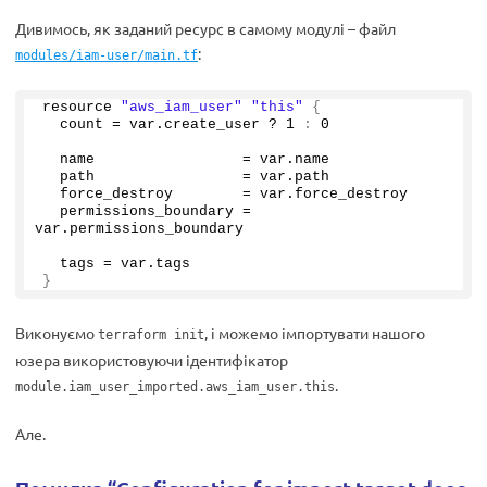
Дивимось, як заданий ресурс в самому модулі – файл
:
modules/iam-user/main.tf
resource 
"aws_iam_user"
"this"
{
  count = var.
create_user
 ? 
1
:
0
  name                 = var.
name
  path                 = var.
path
  force_destroy        = var.
force_destroy
  permissions_boundary = 
var.
permissions_boundary
  tags = var.
tags
}
Виконуємо
, і можемо імпортувати нашого
terraform init
юзера використовуючи ідентифікатор
.
module.iam_user_imported.aws_iam_user.this
Але.