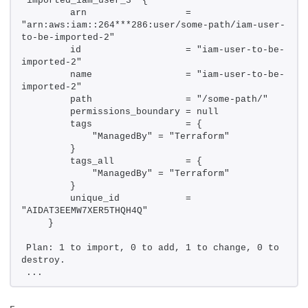
"imported_iam_user_3" {
        arn                  = 
"arn:aws:iam::264***286:user/some-path/iam-user-
to-be-imported-2"
        id                   = "iam-user-to-be-
imported-2"
        name                 = "iam-user-to-be-
imported-2"
        path                 = "/some-path/"
        permissions_boundary = null
        tags                 = {
            "ManagedBy" = "Terraform"
        }
        tags_all             = {
            "ManagedBy" = "Terraform"
        }
        unique_id            = 
"AIDAT3EEMW7XER5THQH4Q"
    }
Plan: 1 to import, 0 to add, 1 to change, 0 to 
destroy.
...