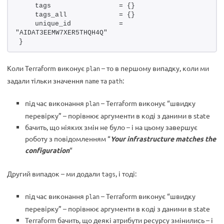
    tags                 = {}
    tags_all             = {}
    unique_id            = 
"AIDAT3EEMW7XER5THQH4Q"
}
Коли Terraform виконує
– то в першому випадку, коли ми
plan
задали тільки значення
та
:
name
path
під час виконання
– Terraform виконує “швидку
plan
перевірку” – порівнює аргументи в коді з даними в state
бачить, що ніяких змін не було – і на цьому завершує
роботу з повідомленням “
Your infrastructure matches the
configuration
“
Другий випадок – ми додали
, і тоді:
tags
під час виконання
– Terraform виконує “швидку
plan
перевірку” – порівнює аргументи в коді з даними в state
Terraform бачить, що деякі атрибути ресурсу змінились – і