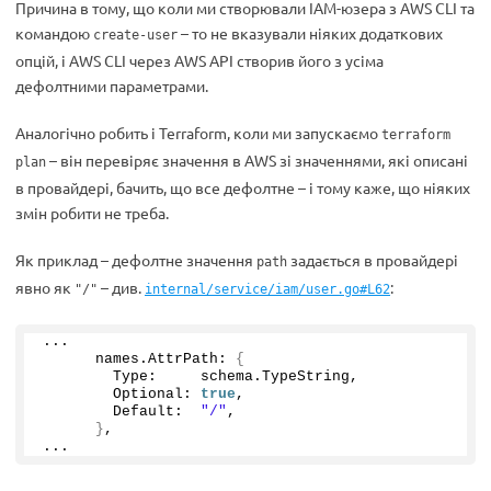
Причина в тому, що коли ми створювали IAM-юзера з AWS CLI та
командою
– то не вказували ніяких додаткових
create-user
опцій, і AWS CLI через AWS API створив його з усіма
дефолтними параметрами.
Аналогічно робить і Terraform, коли ми запускаємо
terraform
– він перевіряє значення в AWS зі значеннями, які описані
plan
в провайдері, бачить, що все дефолтне – і тому каже, що ніяких
змін робити не треба.
Як приклад – дефолтне значення
задається в провайдері
path
явно як
– див.
:
"/"
internal/service/iam/user.go#L62
...
      names.
AttrPath
: 
{
        Type:     schema.
TypeString
,
        Optional: 
true
,
        Default:  
"/"
,
}
,
...