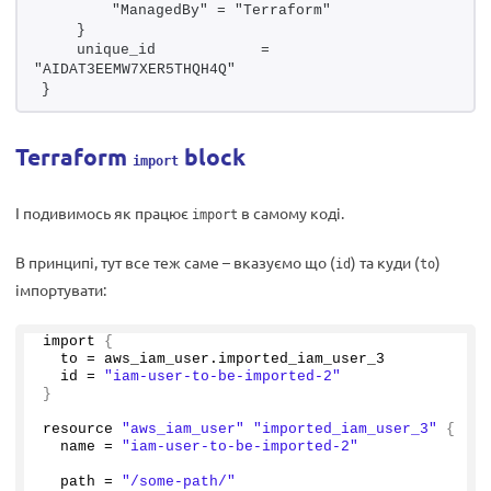
        "ManagedBy" = "Terraform"
    }
    unique_id            = 
"AIDAT3EEMW7XER5THQH4Q"
}
Terraform
block
import
І подивимось як працює
в самому коді.
import
В принципі, тут все теж саме – вказуємо що (
) та куди (
)
id
to
імпортувати:
import 
{
  to = aws_iam_user.
imported_iam_user_3
  id = 
"iam-user-to-be-imported-2"
}
resource 
"aws_iam_user"
"imported_iam_user_3"
{
  name = 
"iam-user-to-be-imported-2"
  path = 
"/some-path/"