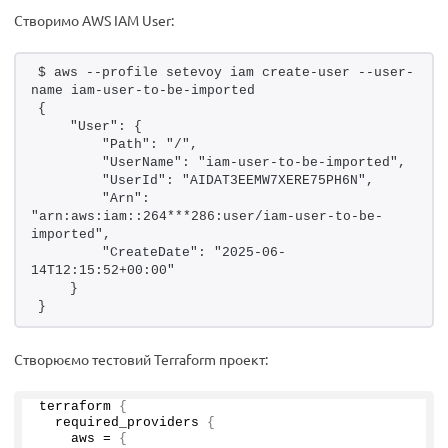
Створимо AWS IAM User:
$ aws --profile setevoy iam create-user --user-
name iam-user-to-be-imported
{
    "User": {
        "Path": "/",
        "UserName": "iam-user-to-be-imported",
        "UserId": "AIDAT3EEMW7XERE75PH6N",
        "Arn": 
"arn:aws:iam::264***286:user/iam-user-to-be-
imported",
        "CreateDate": "2025-06-
14T12:15:52+00:00"
    }
}
Створюємо тестовий Terraform проект:
terraform 
{
  required_providers 
{
    aws = 
{