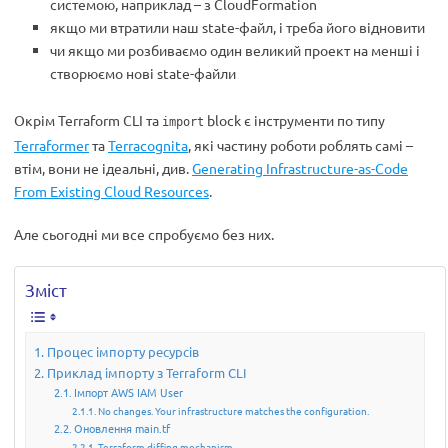
системою, наприклад – з CloudFormation
якщо ми втратили наш state-файл, і треба його відновити
чи якщо ми розбиваємо один великий проект на менші і
створюємо нові state-файли
Окрім Terraform CLI та
block є інструменти по типу
import
Terraformer
та
Terracognita
, які частину роботи роблять самі –
втім, вони не ідеальні, див.
Generating Infrastructure-as-Code
From Existing Cloud Resources
.
Але сьогодні ми все спробуємо без них.
Зміст
Процес імпорту ресурсів
Приклад імпорту з Terraform CLI
Імпорт AWS IAM User
No changes. Your infrastructure matches the configuration.
Оновлення main.tf
Terraform diffing mechanism