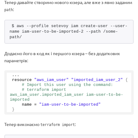
Тепер давайте створимо нового юзера, але вже з явно заданим
:
path
$ aws --profile setevoy iam create-user --user-
name iam-user-to-be-imported-2 --path /some-
path/
Додаємо його в код як і першого юзера – без додаткових
параметрів:
...
resource 
"aws_iam_user"
"imported_iam_user_2"
{
# Import this user using the command:
# terraform import 
aws_iam_user.imported_iam_user iam-user-to-be-
imported
    name = 
"iam-user-to-be-imported"
}
Тепер виконаємо
:
terraform import