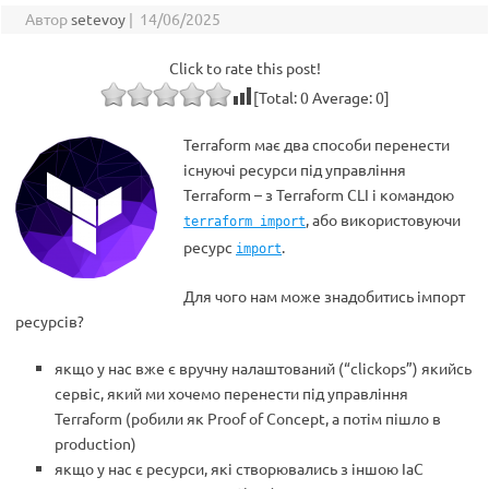
Автор
setevoy
|
14/06/2025
Click to rate this post!
[Total:
0
Average:
0
]
Terraform має два способи перенести
існуючі ресурси під управління
Terraform – з Terraform CLI і командою
, або використовуючи
terraform import
ресурс
.
import
Для чого нам може знадобитись імпорт
ресурсів?
якщо у нас вже є вручну налаштований (“clickops”) якийсь
сервіс, який ми хочемо перенести під управління
Terraform (робили як Proof of Concept, а потім пішло в
production)
якщо у нас є ресурси, які створювались з іншою IaC