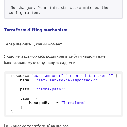
No changes. Your infrastructure matches the 
configuration.
Terraform diffing mechanism
Тепер ще один цікавий момент.
Якщо ми задамо якісь додаткові атрибути нашому вже
імпортованому юзеру, наприклад теги:
resource 
"aws_iam_user"
"imported_iam_user_2"
{
    name = 
"iam-user-to-be-imported-2"
    path = 
"/some-path/"
    tags = 
{
        ManagedBy   = 
"Terraform"
}
}
І виконаємо
ще раз:
terraform plan