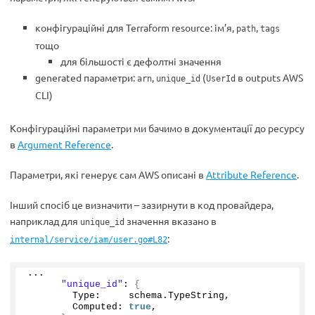
конфігураційні для Terraform resource: ім’я,
,
path
tags
тощо
для більшості є дефолтні значення
generated параметри:
,
(
в outputs AWS
arn
unique_id
UserId
CLI)
Конфігураційні параметри ми бачимо в документації до ресурсу
в
Argument Reference
.
Параметри, які генерує сам AWS описані в
Attribute Reference
.
Інший спосіб це визначити – зазирнути в код провайдера,
наприклад для
значення вказано в
unique_id
:
internal/service/iam/user.go#L82
...
"unique_id"
: 
{
        Type:     schema.
TypeString
,
        Computed: 
true
,