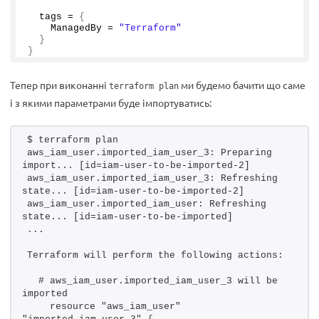
  tags = 
{
    ManagedBy = 
"Terraform"
}
}
Тепер при виконанні
ми будемо бачити що саме
terraform plan
і з якими параметрами буде імпортуватись:
$ terraform plan 
aws_iam_user.imported_iam_user_3: Preparing 
import... [id=iam-user-to-be-imported-2]
aws_iam_user.imported_iam_user_3: Refreshing 
state... [id=iam-user-to-be-imported-2]
aws_iam_user.imported_iam_user: Refreshing 
state... [id=iam-user-to-be-imported]
...
Terraform will perform the following actions:
  # aws_iam_user.imported_iam_user_3 will be 
imported
    resource "aws_iam_user" 