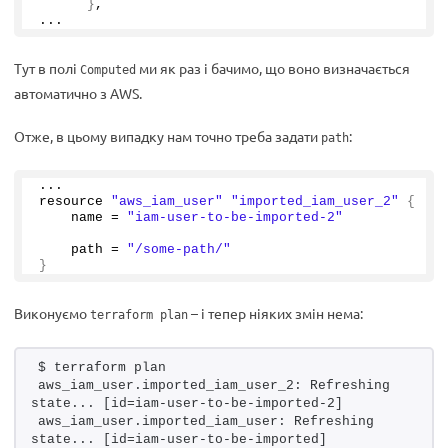
}
,
...
Тут в полі
ми як раз і бачимо, що воно визначається
Computed
автоматично з AWS.
Отже, в цьому випадку нам точно треба задати
:
path
...
resource 
"aws_iam_user"
"imported_iam_user_2"
{
    name = 
"iam-user-to-be-imported-2"
    path = 
"/some-path/"
}
Виконуємо
– і тепер ніяких змін нема:
terraform plan
$ terraform plan 
aws_iam_user.imported_iam_user_2: Refreshing 
state... [id=iam-user-to-be-imported-2]
aws_iam_user.imported_iam_user: Refreshing 
state... [id=iam-user-to-be-imported]