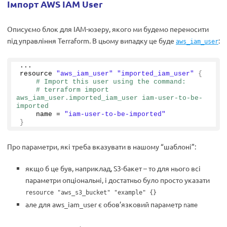
Імпорт AWS IAM User
Описуємо блок для IAM-юзеру, якого ми будемо переносити
під управління Terraform. В цьому випадку це буде
:
aws_iam_user
...
resource 
"aws_iam_user"
"imported_iam_user"
{
# Import this user using the command:
# terraform import 
aws_iam_user.imported_iam_user iam-user-to-be-
imported
    name = 
"iam-user-to-be-imported"
}
Про параметри, які треба вказувати в нашому “шаблоні”:
якщо б це був, наприклад, S3-бакет – то для нього всі
параметри опціональні, і достатньо було просто указати
resource "aws_s3_bucket" "example" {}
але для aws_iam_user є обов’язковий параметр
name