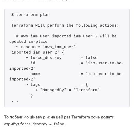
$ terraform plan 
...
Terraform will perform the following actions:
  # aws_iam_user.imported_iam_user_2 will be 
updated in-place
  ~ resource "aws_iam_user" 
"imported_iam_user_2" {
      + force_destroy        = false
        id                   = "iam-user-to-be-
imported-2"
        name                 = "iam-user-to-be-
imported-2"
      ~ tags                 = {
          + "ManagedBy" = "Terraform"
        }
...
То побачимо цікаву річ: на цей раз Terraform хоче додати
атрибут
.
force_destroy = false