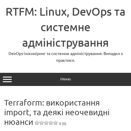
Перейти
до
RTFM: Linux, DevOps та
вмісту
системне
адміністрування
DevOps-інжиніринг та системне адміністрування. Випадки з
практики.
Меню
Terraform: використання
import, та деякі неочевидні
нюанси
0 (0)