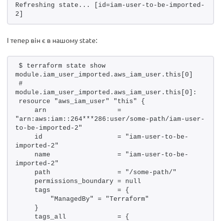
Refreshing state... [id=iam-user-to-be-imported-
2]
І тепер він є в нашому state:
$ terraform state show 
module.iam_user_imported.aws_iam_user.this[0]
# 
module.iam_user_imported.aws_iam_user.this[0]:
resource "aws_iam_user" "this" {
    arn                  = 
"arn:aws:iam::264***286:user/some-path/iam-user-
to-be-imported-2"
    id                   = "iam-user-to-be-
imported-2"
    name                 = "iam-user-to-be-
imported-2"
    path                 = "/some-path/"
    permissions_boundary = null
    tags                 = {
        "ManagedBy" = "Terraform"
    }
    tags_all             = {