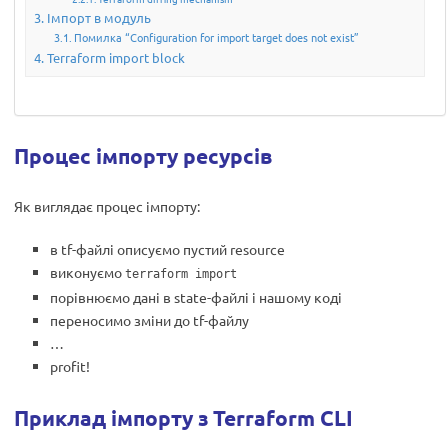
Імпорт в модуль
Помилка “Configuration for import target does not exist”
Terraform import block
Процес імпорту ресурсів
Як виглядає процес імпорту:
в tf-файлі описуємо пустий resource
виконуємо
terraform import
порівнюємо дані в state-файлі і нашому коді
переносимо зміни до tf-файлу
…
profit!
Приклад імпорту з Terraform CLI