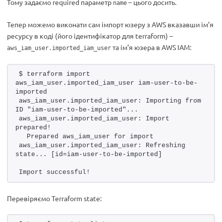
Тому задаємо required параметр
– цього досить.
name
Тепер можемо виконати сам імпорт юзеру з AWS вказавши ім’я
ресурсу в коді (його ідентифікатор для terraform) –
та ім’я юзера в AWS IAM:
aws_iam_user.imported_iam_user
$ terraform import 
aws_iam_user.imported_iam_user iam-user-to-be-
imported
aws_iam_user.imported_iam_user: Importing from 
ID "iam-user-to-be-imported"...
aws_iam_user.imported_iam_user: Import 
prepared!
  Prepared aws_iam_user for import
aws_iam_user.imported_iam_user: Refreshing 
state... [id=iam-user-to-be-imported]
Import successful!
Перевіряємо Terraform state: