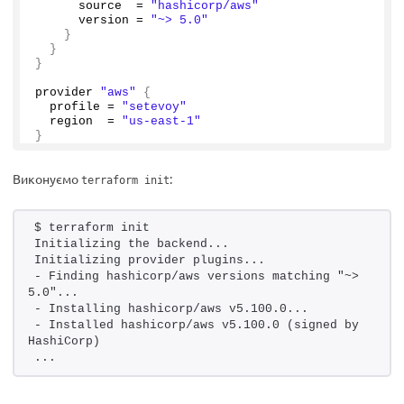
      source  = 
"hashicorp/aws"
      version = 
"~> 5.0"
}
}
}
provider 
"aws"
{
  profile = 
"setevoy"
  region  = 
"us-east-1"
}
Виконуємо
:
terraform init
$ terraform init
Initializing the backend...
Initializing provider plugins...
- Finding hashicorp/aws versions matching "~> 
5.0"...
- Installing hashicorp/aws v5.100.0...
- Installed hashicorp/aws v5.100.0 (signed by 
HashiCorp)
...