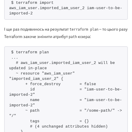
$ terraform import 
aws_iam_user.imported_iam_user_2 iam-user-to-be-
imported-2
І ще раз подивимось на результат
– то цього разу
terraform plan
Terraform захоче змінити атрибут
юзера:
path
$ terraform plan 
...
  # aws_iam_user.imported_iam_user_2 will be 
updated in-place
  ~ resource "aws_iam_user" 
"imported_iam_user_2" {
      + force_destroy        = false
        id                   = "iam-user-to-be-
imported-2"
        name                 = "iam-user-to-be-
imported-2"
      ~ path                 = "/some-path/" -> 
"/"
        tags                 = {}
        # (4 unchanged attributes hidden)
    }