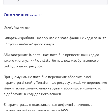
Оновлення
main.tf
Окей, йдемо далі.
Імпорт ми зробили – юзер у нас є в state-файлі, і є код в
main.tf
– “пустий шаблон” цього юзера.
Аби завершити імпорт – нам потрібно привести наш код до
такого ж стану, який є в state, бо наш код має бути source of
truth для цього ресурсу.
При цьому нам не потрібно переносити абсолютно всі
параметри зі стейту Terraform до ресурсу в коді: ми переносимо
тільки те, чим хочемо явно керувати, або якщо ми хочемо їх
відобразити в коді для його ясності.
Є параметри, для яких задаються дефолтні значення, є
параметри, які генеруються самим AWS.