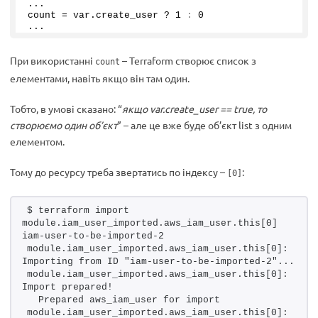
...
count = var.
create_user
 ? 
1
:
0
...
При використанні
– Terraform створює список з
count
елементами, навіть якщо він там один.
Тобто, в умові сказано: “
якщо var.create_user == true, то
створюємо один об’єкт
” – але це вже буде об’єкт list з одним
елементом.
Тому до ресурсу треба звертатись по індексу –
:
[0]
$ terraform import 
module.iam_user_imported.aws_iam_user.this[0] 
iam-user-to-be-imported-2
module.iam_user_imported.aws_iam_user.this[0]: 
Importing from ID "iam-user-to-be-imported-2"...
module.iam_user_imported.aws_iam_user.this[0]: 
Import prepared!
  Prepared aws_iam_user for import
module.iam_user_imported.aws_iam_user.this[0]: 