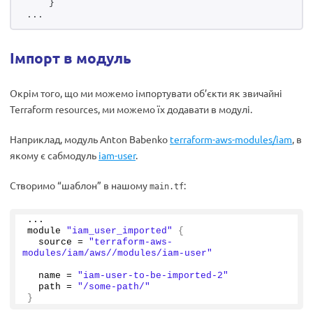
    }
...
Імпорт в модуль
Окрім того, що ми можемо імпортувати об’єкти як звичайні
Terraform resources, ми можемо їх додавати в модулі.
Наприклад, модуль Anton Babenko
terraform-aws-modules/iam
, в
якому є сабмодуль
iam-user
.
Створимо “шаблон” в нашому
:
main.tf
...
module 
"iam_user_imported"
{
  source = 
"terraform-aws-
modules/iam/aws//modules/iam-user"
  name = 
"iam-user-to-be-imported-2"
  path = 
"/some-path/"
}