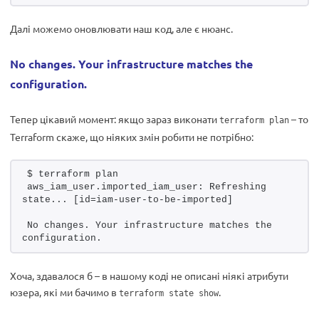
Далі можемо оновлювати наш код, але є нюанс.
No changes. Your infrastructure matches the
configuration.
Тепер цікавий момент: якщо зараз виконати
– то
terraform plan
Terraform скаже, що ніяких змін робити не потрібно:
$ terraform plan 
aws_iam_user.imported_iam_user: Refreshing 
state... [id=iam-user-to-be-imported]
No changes. Your infrastructure matches the 
configuration.
Хоча, здавалося б – в нашому коді не описані ніякі атрибути
юзера, які ми бачимо в
.
terraform state show