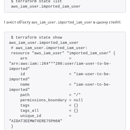
$ terraform state list
aws_iam_user.imported_iam_user
І зміст об’єкту
в цьому стейті:
aws_iam_user.imported_iam_user
$ terraform state show 
aws_iam_user.imported_iam_user
# aws_iam_user.imported_iam_user:
resource "aws_iam_user" "imported_iam_user" {
    arn                  = 
"arn:aws:iam::264***286:user/iam-user-to-be-
imported"
    id                   = "iam-user-to-be-
imported"
    name                 = "iam-user-to-be-
imported"
    path                 = "/"
    permissions_boundary = null
    tags                 = {}
    tags_all             = {}
    unique_id            = 
"AIDAT3EEMW7XERE75PH6N"
}