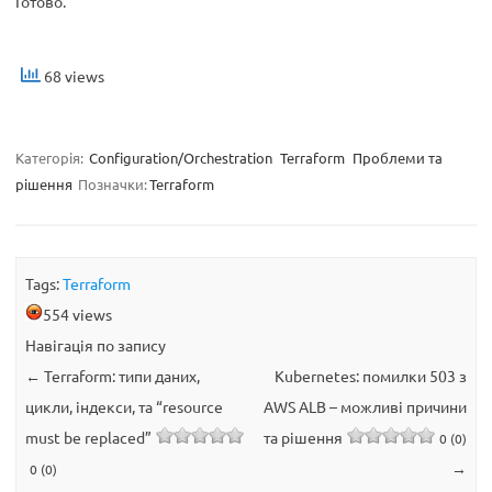
Готово.
68 views
Категорія:
Configuration/Orchestration
Terraform
Проблеми та
рішення
Позначки:
Terraform
Tags:
Terraform
554 views
Навігація по запису
←
Terraform: типи даних,
Kubernetes: помилки 503 з
цикли, індекси, та “resource
AWS ALB – можливі причини
must be replaced”
та рішення
0 (0)
→
0 (0)