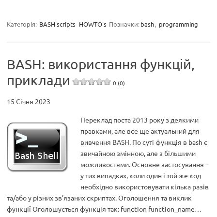
Категорія:
BASH scripts
HOWTO's
Позначки:
bash
,
programming
BASH: використання функцій,
приклади
0 (0)
15 Січня 2023
Переклад поста 2013 року з деякими
правками, але все ще актуальний для
вивчення BASH. По суті функція в bash є
звичайною змінною, але з більшими
можливостями. Основне застосування –
у тих випадках, коли один і той же код
необхідно використовувати кілька разів
та/або у різних зв’язаних скриптах. Оголошення та виклик
функції Оголошується функція так: function function_name…