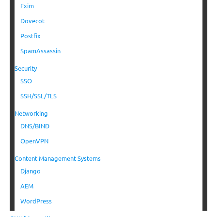
Exim
Dovecot
Postfix
SpamAssassin
Security
SSO
SSH/SSL/TLS
Networking
DNS/BIND
OpenVPN
Content Management Systems
Django
AEM
WordPress