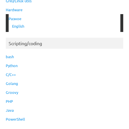
GNU/Linux utils
Hardware
Разное
English
Scripting/coding
bash
Python
C/C++
Golang
Groovy
PHP
Java
PowerShell