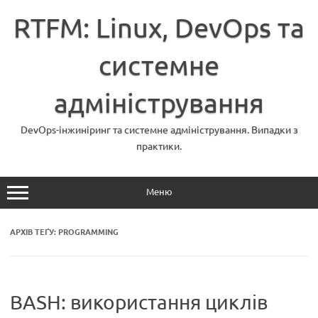
Перейти
до
RTFM: Linux, DevOps та
вмісту
системне
адміністрування
DevOps-інжиніринг та системне адміністрування. Випадки з
практики.
Меню
АРХІВ ТЕҐУ:
PROGRAMMING
BASH: використання циклів