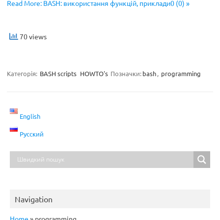
Read More: BASH: використання функцій, приклади0 (0) »
70 views
Категорія:
BASH scripts
HOWTO's
Позначки:
bash
,
programming
English
Русский
Navigation
Home
»
programming