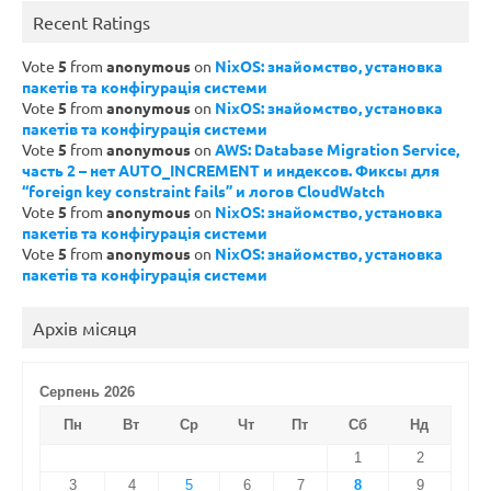
Recent Ratings
Vote
5
from
anonymous
on
NixOS: знайомство, установка
пакетів та конфігурація системи
Vote
5
from
anonymous
on
NixOS: знайомство, установка
пакетів та конфігурація системи
Vote
5
from
anonymous
on
AWS: Database Migration Service,
часть 2 – нет AUTO_INCREMENT и индексов. Фиксы для
“foreign key constraint fails” и логов CloudWatch
Vote
5
from
anonymous
on
NixOS: знайомство, установка
пакетів та конфігурація системи
Vote
5
from
anonymous
on
NixOS: знайомство, установка
пакетів та конфігурація системи
Архів місяця
Серпень 2026
Пн
Вт
Ср
Чт
Пт
Сб
Нд
1
2
3
4
5
6
7
8
9