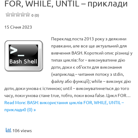
FOR, WHILE, UNTIL – приклади
0 (0)
15 Січня 2023
Переклад поста 2013 року з деякими
правками, але все ще актуальний для
вивчення BASH. Короткий опис різниці у
типах циклів: for – виконуватиме дію
доти, доки є об’єкти для виконання
(наприклад – читання потоку з stdin,
файлу або функції); while – виконує дію
доти, доки умова є істинною; until – виконуватиметься до того
часу, поки умова стане true, тобто, поки вона false. Цикл FOR…
Read More: BASH: використання циклів FOR, WHILE, UNTIL –
приклади0 (0) »
106 views