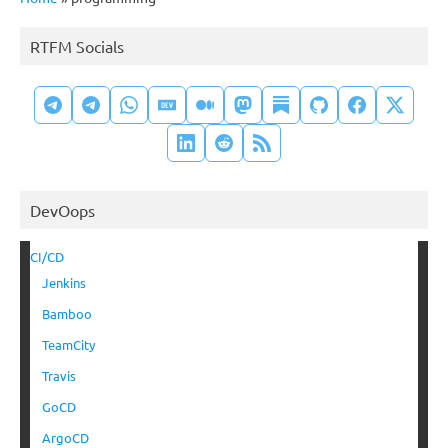
RTFM Socials
DevOops
CI/CD
Jenkins
Bamboo
TeamCity
Travis
GoCD
ArgoCD