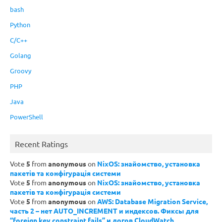
bash
Python
C/C++
Golang
Groovy
PHP
Java
PowerShell
Recent Ratings
Vote
5
from
anonymous
on
NixOS: знайомство, установка
пакетів та конфігурація системи
Vote
5
from
anonymous
on
NixOS: знайомство, установка
пакетів та конфігурація системи
Vote
5
from
anonymous
on
AWS: Database Migration Service,
часть 2 – нет AUTO_INCREMENT и индексов. Фиксы для
“foreign key constraint fails” и логов CloudWatch