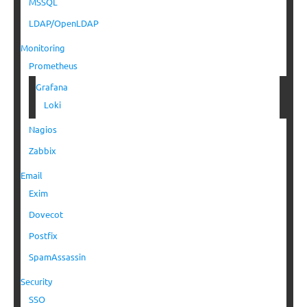
MSSQL
LDAP/OpenLDAP
Monitoring
Prometheus
Grafana
Loki
Nagios
Zabbix
Email
Exim
Dovecot
Postfix
SpamAssassin
Security
SSO