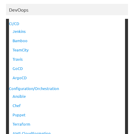
DevOops
CI/CD
Jenkins
Bamboo
TeamCity
Travis
GoCD
ArgoCD
Configuration/Orchestration
Ansible
Chef
Puppet
Terraform
AWS CloudFormation