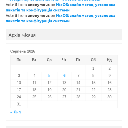
Vote
5
from
anonymous
on
NixOS: знайомство, установка
пакетів та конфігурація системи
Vote
5
from
anonymous
on
NixOS: знайомство, установка
пакетів та конфігурація системи
Архів місяця
Серпень 2026
Пн
Вт
Ср
Чт
Пт
Сб
Нд
1
2
3
4
5
6
7
8
9
10
11
12
13
14
15
16
17
18
19
20
21
22
23
24
25
26
27
28
29
30
31
« Лип