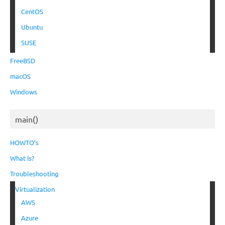
CentOS
Ubuntu
SUSE
FreeBSD
macOS
Windows
main()
HOWTO’s
What is?
Troubleshooting
Virtualization
AWS
Azure