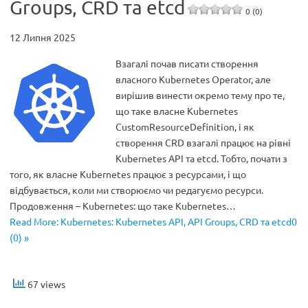
Groups, CRD та etcd
0 (0)
12 Липня 2025
Взагалі почав писати створення
власного Kubernetes Operator, але
вирішив винести окремо тему про те,
що таке власне Kubernetes
CustomResourceDefinition, і як
створення CRD взагалі працює на рівні
Kubernetes API та etcd. Тобто, почати з
того, як власне Kubernetes працює з ресурсами, і що
відбувається, коли ми створюємо чи редагуємо ресурси.
Продовження – Kubernetes: що таке Kubernetes…
Read More: Kubernetes: Kubernetes API, API Groups, CRD та etcd0
(0) »
67 views