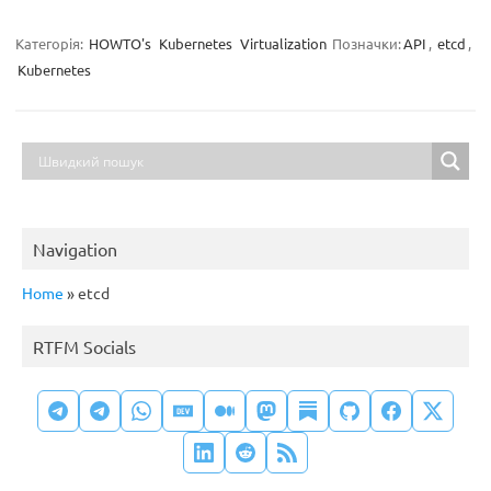
Категорія:
HOWTO's
Kubernetes
Virtualization
Позначки:
API
,
etcd
,
Kubernetes
Navigation
Home
»
etcd
RTFM Socials