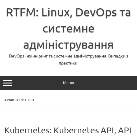
Перейти
до
RTFM: Linux, DevOps та
вмісту
системне
адміністрування
DevOps-інжиніринг та системне адміністрування. Випадки з
практики.
Меню
АРХІВ ТЕҐУ:
ETCD
Kubernetes: Kubernetes API, API