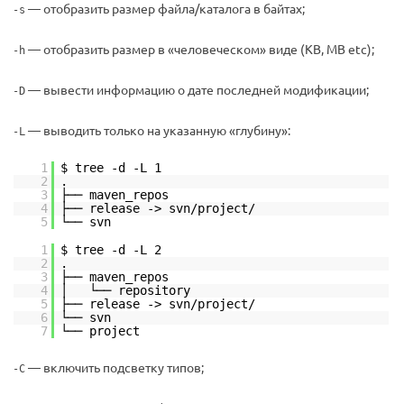
— отобразить размер файла/каталога в байтах;
-s
— отобразить размер в «человеческом» виде (KB, MB etc);
-h
— вывести информацию о дате последней модификации;
-D
— выводить только на указанную «глубину»:
-L
1
$ tree -d -L 1
2
.
3
├── maven_repos
4
├── release -> svn/project/
5
└── svn
1
$ tree -d -L 2
2
.
3
├── maven_repos
4
│ └── repository
5
├── release -> svn/project/
6
└── svn
7
└── project
— включить подсветку типов;
-C