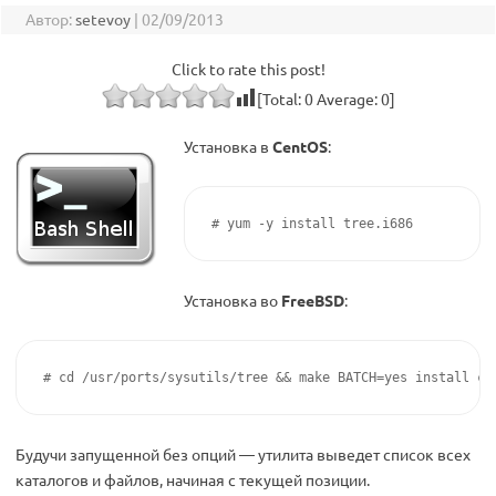
Автор:
setevoy
|
02/09/2013
Click to rate this post!
[Total:
0
Average:
0
]
Установка в
CentOS
:
# yum -y install tree.i686
Установка во
FreeBSD
:
# cd /usr/ports/sysutils/tree && make BATCH=yes install cl
Будучи запущенной без опций — утилита выведет список всех
каталогов и файлов, начиная с текущей позиции.