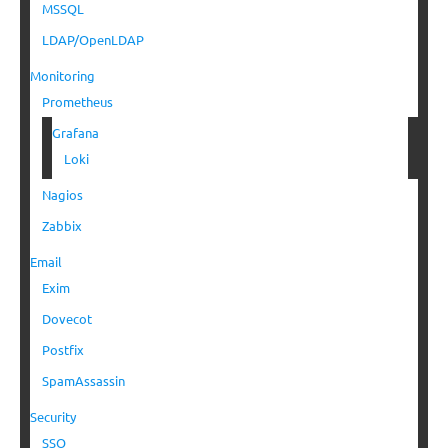
MSSQL
LDAP/OpenLDAP
Monitoring
Prometheus
Grafana
Loki
Nagios
Zabbix
Email
Exim
Dovecot
Postfix
SpamAssassin
Security
SSO