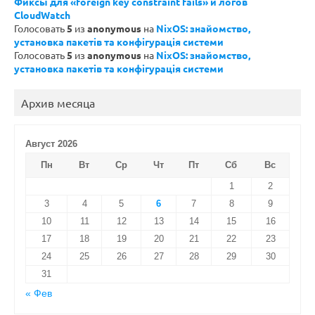
Фиксы для «foreign key constraint fails» и логов
CloudWatch
Голосовать
5
из
anonymous
на
NixOS: знайомство,
установка пакетів та конфігурація системи
Голосовать
5
из
anonymous
на
NixOS: знайомство,
установка пакетів та конфігурація системи
Архив месяца
Август 2026
Пн
Вт
Ср
Чт
Пт
Сб
Вс
1
2
3
4
5
6
7
8
9
10
11
12
13
14
15
16
17
18
19
20
21
22
23
24
25
26
27
28
29
30
31
« Фев