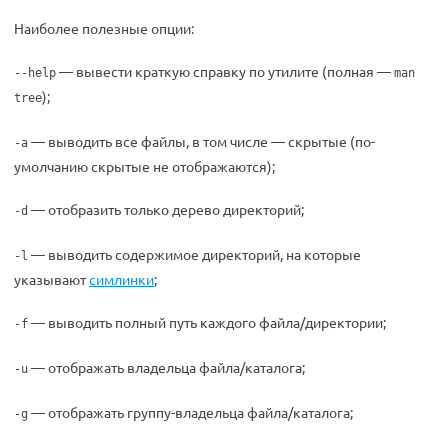
Наиболее полезные опции:
— вывести краткую справку по утилите (полная —
--help
man
);
tree
— выводить все файлы, в том числе — скрытые (по-
-a
умолчанию скрытые не отображаются);
— отобразить только дерево директорий;
-d
— выводить содержимое директорий, на которые
-l
указывают
симлинки
;
— выводить полный путь каждого файла/директории;
-f
— отображать владельца файла/каталога;
-u
— отображать группу-владельца файла/каталога;
-g