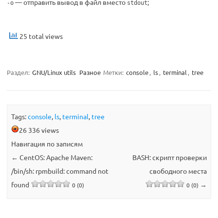
— отправить вывод в файл вместо
;
-o
stdout
25 total views
Раздел:
GNU/Linux utils
Разное
Метки:
console
,
ls
,
terminal
,
tree
Tags:
console
,
ls
,
terminal
,
tree
26 336 views
Навигация по записям
←
CentOS: Apache Maven:
BASH: скрипт проверки
/bin/sh: rpmbuild: command not
свободного места
found
→
0 (0)
0 (0)