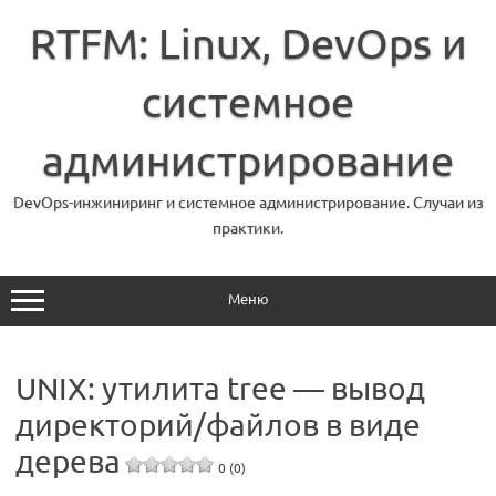
Перейти
к
RTFM: Linux, DevOps и
содержимому
системное
администрирование
DevOps-инжиниринг и системное администрирование. Случаи из
практики.
Меню
UNIX: утилита tree — вывод
директорий/файлов в виде
дерева
0 (0)