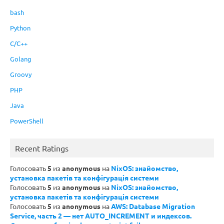
bash
Python
C/C++
Golang
Groovy
PHP
Java
PowerShell
Recent Ratings
Голосовать
5
из
anonymous
на
NixOS: знайомство,
установка пакетів та конфігурація системи
Голосовать
5
из
anonymous
на
NixOS: знайомство,
установка пакетів та конфігурація системи
Голосовать
5
из
anonymous
на
AWS: Database Migration
Service, часть 2 — нет AUTO_INCREMENT и индексов.