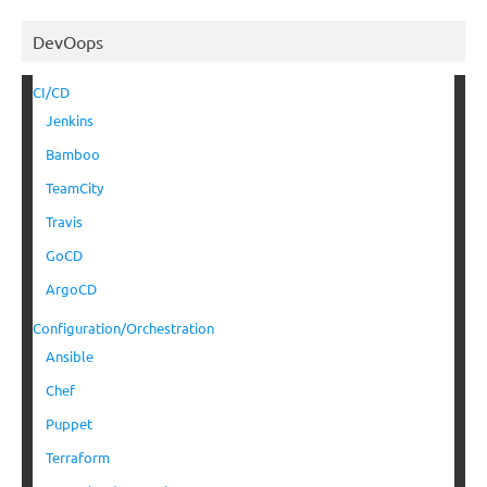
DevOops
CI/CD
Jenkins
Bamboo
TeamCity
Travis
GoCD
ArgoCD
Configuration/Orchestration
Ansible
Chef
Puppet
Terraform