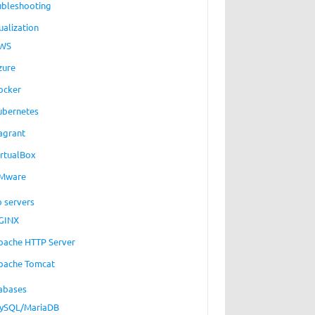
ubleshooting
ualization
WS
zure
ocker
ubernetes
agrant
irtualBox
Mware
 servers
GINX
pache HTTP Server
pache Tomcat
abases
ySQL/MariaDB