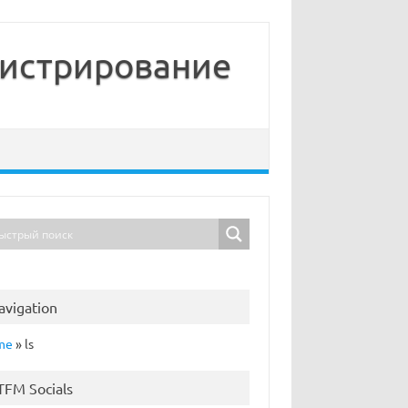
нистрирование
avigation
me
»
ls
TFM Socials