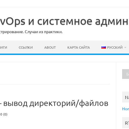
DevOps и системное адми
рирование. Случаи из практики.
НИГИ
ССЫЛКИ
ABOUT
КАРТА САЙТА
РУССКИЙ
N
 — вывод директорий/файлов
Ho
0 (0)
R