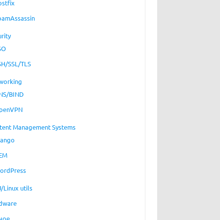
ostfix
pamAssassin
rity
SO
SH/SSL/TLS
working
NS/BIND
penVPN
tent Management Systems
jango
EM
ordPress
/Linux utils
dware
ное