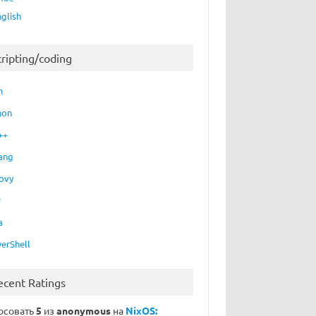
nglish
cripting/coding
h
hon
++
ang
ovy
P
a
erShell
ecent Ratings
осовать
5
из
anonymous
на
NixOS: