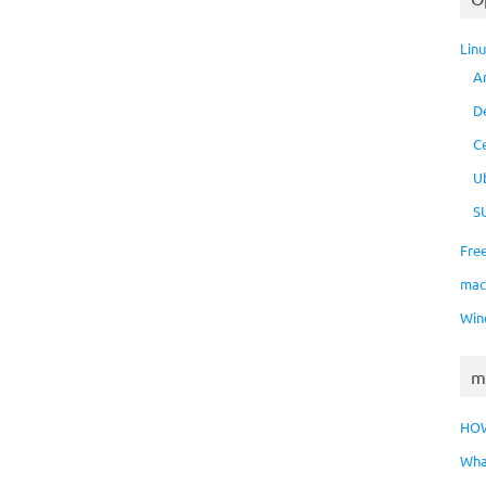
Lin
A
D
C
U
S
Fre
ma
Win
m
HO
Wha