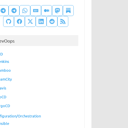
evOops
CD
enkins
amboo
eamCity
avis
oCD
rgoCD
figuration/Orchestration
nsible