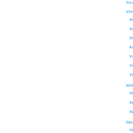
Tro
Virt
A
A
D
K
V
V
V
Web
N
A
A
Dat
M