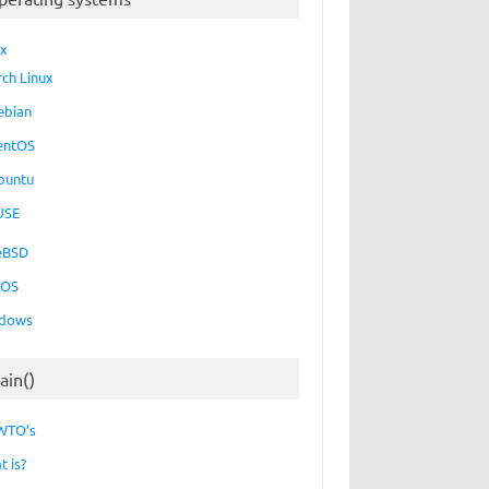
ux
rch Linux
ebian
entOS
buntu
USE
eBSD
cOS
dows
ain()
WTO’s
t is?