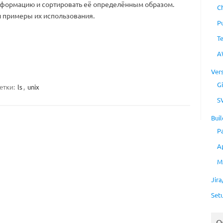
нформацию и сортировать её определённым образом.
C
 примеры их использования.
P
T
A
Ver
Gi
етки:
ls
,
unix
S
Buil
P
A
M
Jir
Set
O