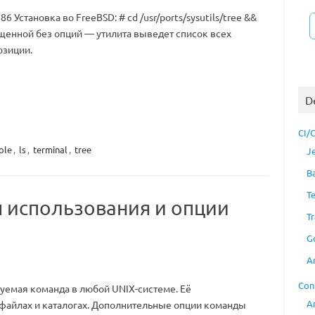
686 Установка во FreeBSD: # cd /usr/ports/sysutils/tree &&
ущенной без опций — утилита выведет список всех
озиции.
D
CI/
ole
,
ls
,
terminal
,
tree
J
B
T
ы использования и опции
Tr
G
A
Con
уемая команда в любой UNIX-системе. Её
A
файлах и каталогах. Дополнительные опции команды