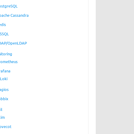
ostgreSQL
pache Cassandra
edis
SSQL
DAP/OpenLDAP
itoring
rometheus
rafana
Loki
agios
abbix
il
xim
ovecot