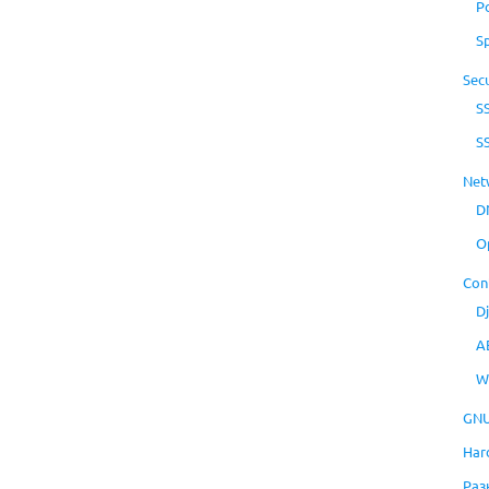
P
S
Secu
S
S
Net
D
O
Con
D
A
W
GNU
Har
Раз