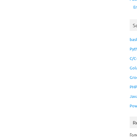
E
S
bas
Pyt
C/C
Gol
Gro
PH
Jav
Pow
R
Гол