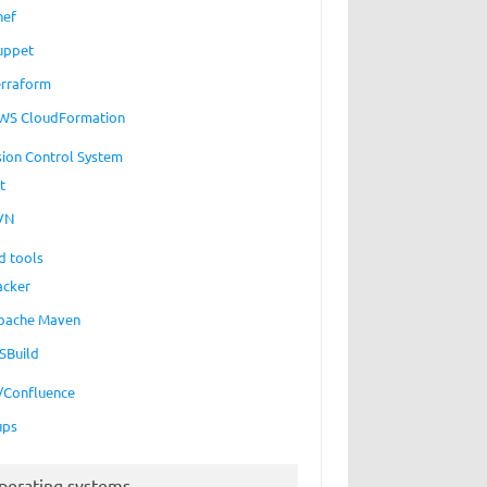
hef
uppet
erraform
WS CloudFormation
sion Control System
t
VN
d tools
acker
pache Maven
SBuild
a/Confluence
ups
perating systems