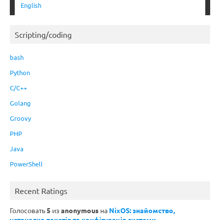
English
Scripting/coding
bash
Python
C/C++
Golang
Groovy
PHP
Java
PowerShell
Recent Ratings
Голосовать
5
из
anonymous
на
NixOS: знайомство,
установка пакетів та конфігурація системи