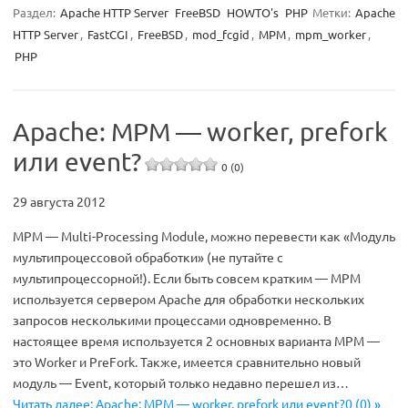
Раздел:
Apache HTTP Server
FreeBSD
HOWTO's
PHP
Метки:
Apache
HTTP Server
,
FastCGI
,
FreeBSD
,
mod_fcgid
,
MPM
,
mpm_worker
,
PHP
Apache: MPM — worker, prefork
или event?
0 (0)
29 августа 2012
MPM — Multi-Processing Module, можно перевести как «Модуль
мультипроцессовой обработки» (не путайте с
мультипроцессорной!). Если быть совсем кратким — MPM
используется сервером Apache для обработки нескольких
запросов несколькими процессами одновременно. В
настоящее время используется 2 основных варианта MPM —
это Worker и PreFork. Также, имеется сравнительно новый
модуль — Event, который только недавно перешел из…
Читать далее: Apache: MPM — worker, prefork или event?0 (0) »