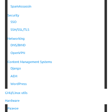
SpamAssassin
Security
SSO
SSH/SSL/TLS
Networking
DNS/BIND
OpenVPN
Content Management Systems
Django
AEM
WordPress
GNU/Linux utils
Hardware
Разное