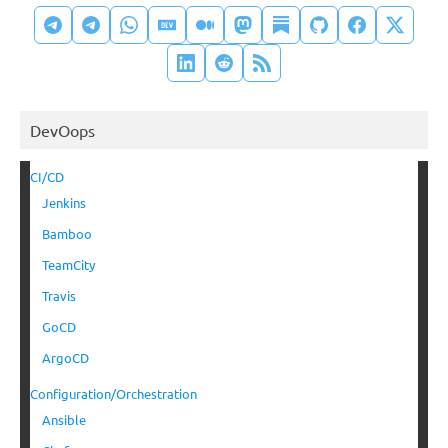
DevOops
CI/CD
Jenkins
Bamboo
TeamCity
Travis
GoCD
ArgoCD
Configuration/Orchestration
Ansible