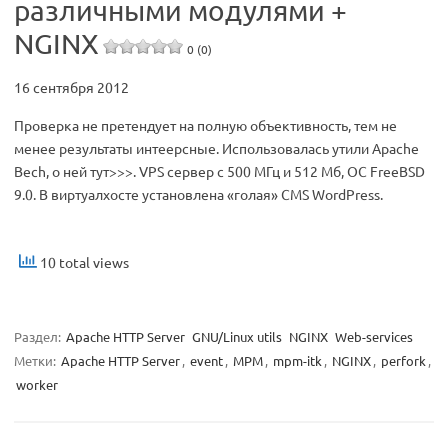
различными модулями +
NGINX
0 (0)
16 сентября 2012
Проверка не претендует на полную объективность, тем не
менее результаты интеерсные. Использовалась утили Apache
Bech, о ней тут>>>. VPS сервер с 500 МГц и 512 Мб, ОС FreeBSD
9.0. В виртуалхосте установлена «голая» CMS WordPress.
10 total views
Раздел:
Apache HTTP Server
GNU/Linux utils
NGINX
Web-services
Метки:
Apache HTTP Server
,
event
,
MPM
,
mpm-itk
,
NGINX
,
perfork
,
worker