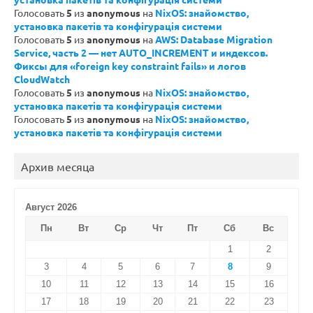
Голосовать
5
из
anonymous
на
NixOS: знайомство,
установка пакетів та конфігурація системи
Голосовать
5
из
anonymous
на
AWS: Database Migration
Service, часть 2 — нет AUTO_INCREMENT и индексов.
Фиксы для «foreign key constraint fails» и логов
CloudWatch
Голосовать
5
из
anonymous
на
NixOS: знайомство,
установка пакетів та конфігурація системи
Голосовать
5
из
anonymous
на
NixOS: знайомство,
установка пакетів та конфігурація системи
Архив месяца
Август 2026
Пн
Вт
Ср
Чт
Пт
Сб
Вс
1
2
3
4
5
6
7
8
9
10
11
12
13
14
15
16
17
18
19
20
21
22
23