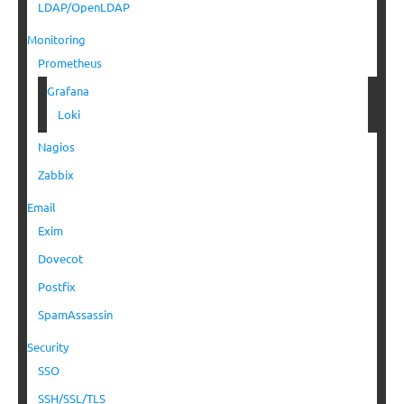
LDAP/OpenLDAP
Monitoring
Prometheus
Grafana
Loki
Nagios
Zabbix
Email
Exim
Dovecot
Postfix
SpamAssassin
Security
SSO
SSH/SSL/TLS