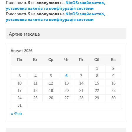
Голосовать
5
из
anonymous
на
NixOS: знайомство,
установка пакетів та конфігурація системи
Голосовать
5
из
anonymous
на
NixOS: знайомство,
установка пакетів та конфігурація системи
Архив месяца
Август 2026
Пн
Вт
Ср
Чт
Пт
Сб
Вс
1
2
3
4
5
6
7
8
9
10
11
12
13
14
15
16
17
18
19
20
21
22
23
24
25
26
27
28
29
30
31
« Фев