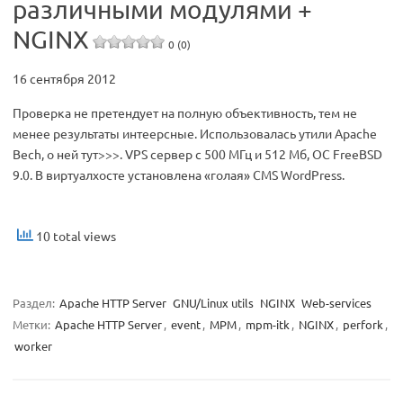
различными модулями +
NGINX
0 (0)
16 сентября 2012
Проверка не претендует на полную объективность, тем не
менее результаты интеерсные. Использовалась утили Apache
Bech, о ней тут>>>. VPS сервер с 500 МГц и 512 Мб, ОС FreeBSD
9.0. В виртуалхосте установлена «голая» CMS WordPress.
10 total views
Раздел:
Apache HTTP Server
GNU/Linux utils
NGINX
Web-services
Метки:
Apache HTTP Server
,
event
,
MPM
,
mpm-itk
,
NGINX
,
perfork
,
worker