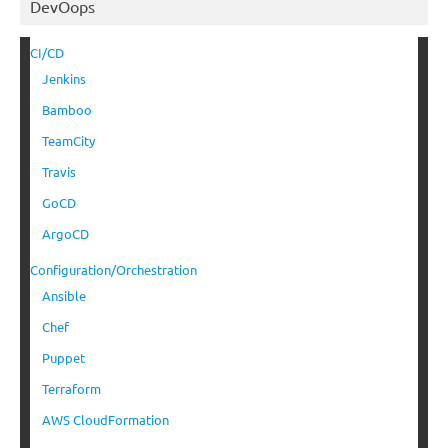
DevOops
CI/CD
Jenkins
Bamboo
TeamCity
Travis
GoCD
ArgoCD
Configuration/Orchestration
Ansible
Chef
Puppet
Terraform
AWS CloudFormation