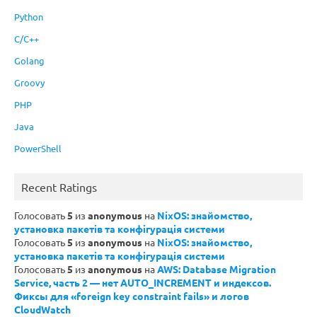
Python
C/C++
Golang
Groovy
PHP
Java
PowerShell
Recent Ratings
Голосовать
5
из
anonymous
на
NixOS: знайомство,
установка пакетів та конфігурація системи
Голосовать
5
из
anonymous
на
NixOS: знайомство,
установка пакетів та конфігурація системи
Голосовать
5
из
anonymous
на
AWS: Database Migration
Service, часть 2 — нет AUTO_INCREMENT и индексов.
Фиксы для «foreign key constraint fails» и логов
CloudWatch