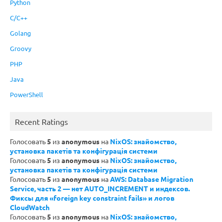
Python
C/C++
Golang
Groovy
PHP
Java
PowerShell
Recent Ratings
Голосовать
5
из
anonymous
на
NixOS: знайомство,
установка пакетів та конфігурація системи
Голосовать
5
из
anonymous
на
NixOS: знайомство,
установка пакетів та конфігурація системи
Голосовать
5
из
anonymous
на
AWS: Database Migration
Service, часть 2 — нет AUTO_INCREMENT и индексов.
Фиксы для «foreign key constraint fails» и логов
CloudWatch
Голосовать
5
из
anonymous
на
NixOS: знайомство,