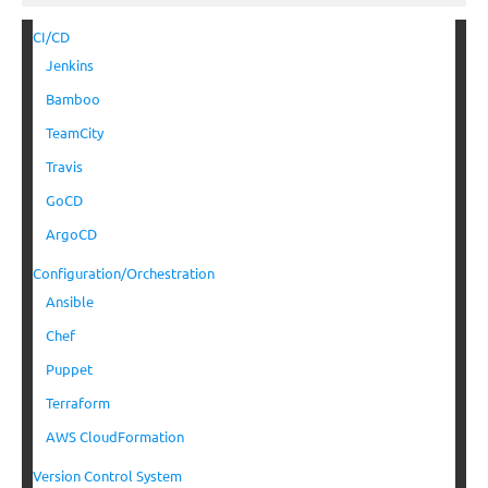
CI/CD
Jenkins
Bamboo
TeamCity
Travis
GoCD
ArgoCD
Configuration/Orchestration
Ansible
Chef
Puppet
Terraform
AWS CloudFormation
Version Control System