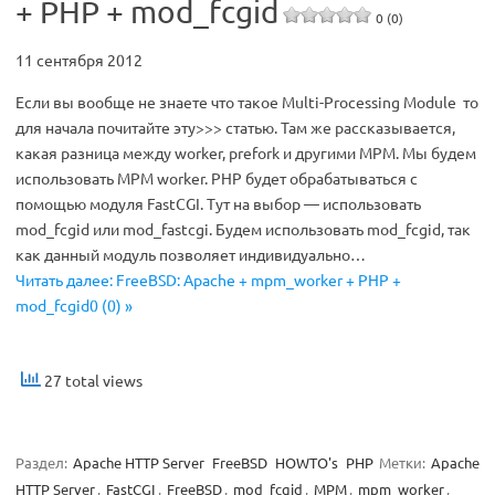
+ PHP + mod_fcgid
0 (0)
11 сентября 2012
Если вы вообще не знаете что такое Multi-Processing Module то
для начала почитайте эту>>> статью. Там же рассказывается,
какая разница между worker, prefork и другими MPM. Мы будем
использовать MPM worker. PHP будет обрабатываться с
помощью модуля FastCGI. Тут на выбор — использовать
mod_fcgid или mod_fastcgi. Будем использовать mod_fcgid, так
как данный модуль позволяет индивидуально…
Читать далее: FreeBSD: Apache + mpm_worker + PHP +
mod_fcgid0 (0) »
27 total views
Раздел:
Apache HTTP Server
FreeBSD
HOWTO's
PHP
Метки:
Apache
HTTP Server
,
FastCGI
,
FreeBSD
,
mod_fcgid
,
MPM
,
mpm_worker
,