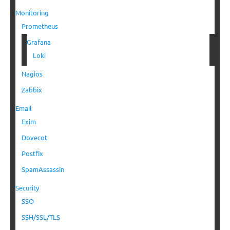
Monitoring
Prometheus
Grafana
Loki
Nagios
Zabbix
Email
Exim
Dovecot
Postfix
SpamAssassin
Security
SSO
SSH/SSL/TLS