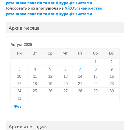
установка пакетів та конфігурація системи
Голосовать
5
из
anonymous
на
NixOS: знайомство,
установка пакетів та конфігурація системи
Архив месяца
Август 2026
Пн
Вт
Ср
Чт
Пт
Сб
Вс
1
2
3
4
5
6
7
8
9
10
11
12
13
14
15
16
17
18
19
20
21
22
23
24
25
26
27
28
29
30
31
« Фев
Архивы по годам