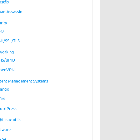
ostfix
pamAssassin
rity
SO
SH/SSL/TLS
working
NS/BIND
penVPN
tent Management Systems
jango
EM
ordPress
/Linux utils
dware
ное