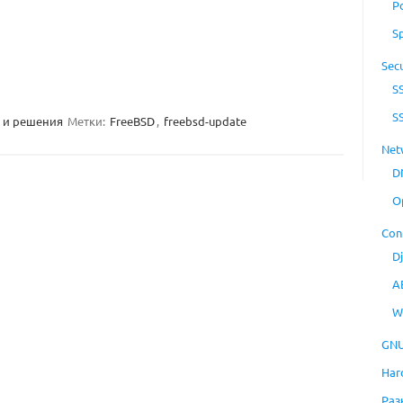
P
S
Secu
S
S
 и решения
Метки:
FreeBSD
,
freebsd-update
Net
D
O
Con
D
A
W
GNU
Har
Раз