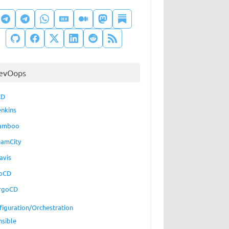
evOops
CD
enkins
amboo
eamCity
avis
oCD
rgoCD
figuration/Orchestration
nsible