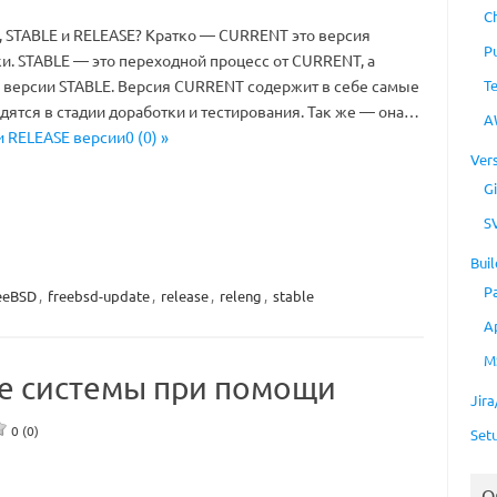
C
 STABLE и RELEASE? Кратко — CURRENT это версия
P
ки. STABLE — это переходной процесс от CURRENT, а
T
и версии STABLE. Версия CURRENT содержит в себе самые
ятся в стадии доработки и тестирования. Так же — она…
A
и RELEASE версии0 (0) »
Ver
Gi
S
Buil
P
eeBSD
,
freebsd-update
,
release
,
releng
,
stable
A
M
е системы при помощи
Jir
0 (0)
Set
O