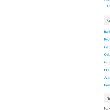
E
S
bas
Pyt
C/C
Gol
Gro
PH
Jav
Pow
R
Гол