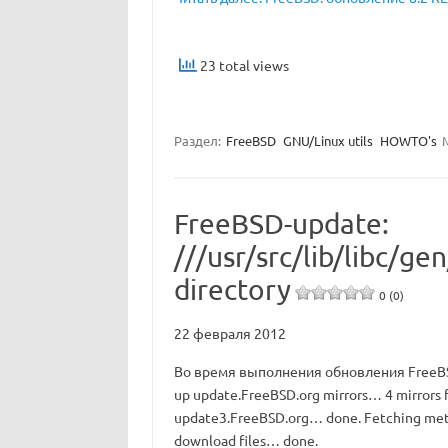
23 total views
Раздел:
FreeBSD
GNU/Linux utils
HOWTO's
FreeBSD-update:
///usr/src/lib/libc/ge
directory
0 (0)
22 февраля 2012
Во время выполнения обновления FreeBSD
up update.FreeBSD.org mirrors… 4 mirrors 
update3.FreeBSD.org… done. Fetching met
download files… done.