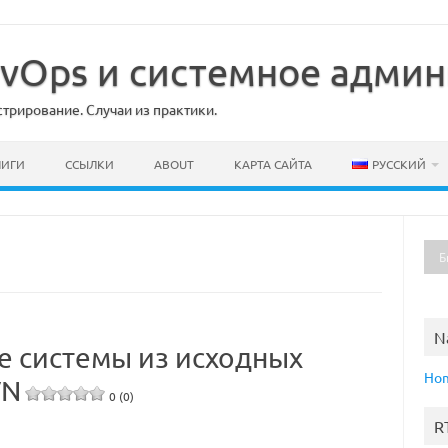
DevOps и системное адми
рирование. Случаи из практики.
НИГИ
ССЫЛКИ
ABOUT
КАРТА САЙТА
РУССКИЙ
N
е системы из исходных
Ho
VN
0 (0)
R