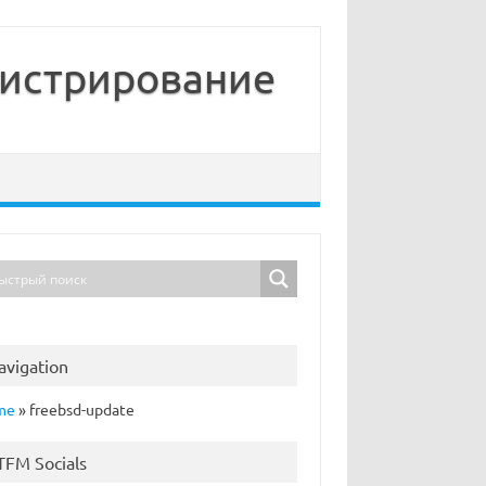
нистрирование
avigation
me
»
freebsd-update
TFM Socials