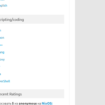
nglish
cripting/coding
h
hon
++
ang
ovy
P
a
erShell
ecent Ratings
осовать
5
из
anonymous
на
NixOS: