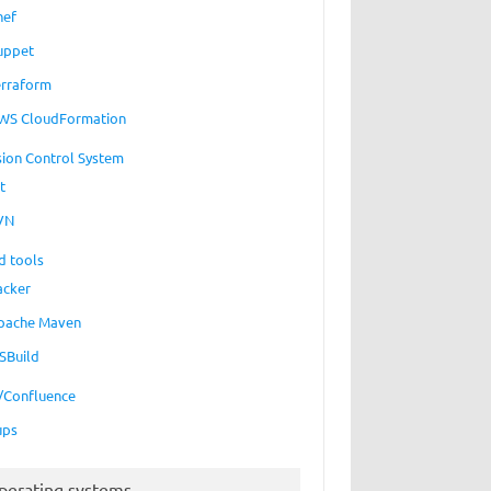
hef
uppet
erraform
WS CloudFormation
sion Control System
t
VN
d tools
acker
pache Maven
SBuild
a/Confluence
ups
perating systems