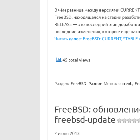
В чём разница между версиями CURRENT,
FreeBSD, находящаяся на стадии разабот
RELEASE — это последний этап доработк
последние изменения, которые ещё наход
Читать далее: FreeBSD: CURRENT, STABLE 
45 total views
Раздел:
FreeBSD
Разное
Метки:
current
,
Fr
FreeBSD: обновлени
freebsd-update
2 июня 2013