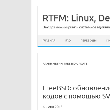
Перейти
к
содержимому
RTFM: Linux, 
DevOps-инжиниринг и системное админист
ГЛАВНАЯ
FAQ
ПЕРЕВОДЫ
К
АРХИВ МЕТКИ:
FREEBSD-UPDATE
FreeBSD: обновлени
кодов с помощью S
6 июня 2013