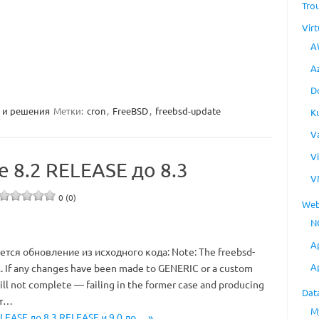
Tro
Virt
A
A
D
 и решения
Метки:
cron
,
FreeBSD
,
freebsd-update
K
V
V
 8.2 RELEASE до 8.3
V
0 (0)
Web
N
A
ется обновление из исходного кода: Note: The freebsd-
A
. If any changes have been made to GENERIC or a custom
ill not complete — failing in the former case and producing
Dat
ет…
M
LEASE до 8.3 RELEASE и 9.0 до… »