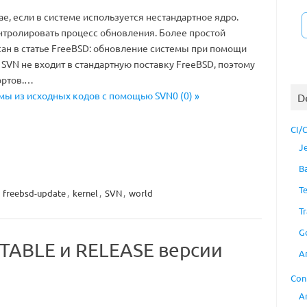
ае, если в системе используется нестандартное ядро.
онтролировать процесс обновления. Более простой
исан в статье FreeBSD: обновление системы при помощи
з SVN не входит в стандартную поставку FreeBSD, поэтому
ортов.…
емы из исходных кодов с помощью SVN0 (0) »
D
CI/
J
B
T
,
freebsd-update
,
kernel
,
SVN
,
world
Tr
G
STABLE и RELEASE версии
A
Con
A