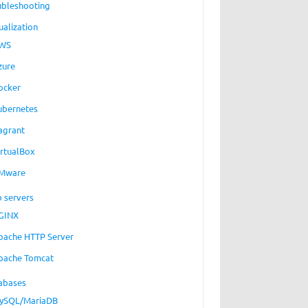
ubleshooting
ualization
WS
zure
ocker
ubernetes
agrant
irtualBox
Mware
 servers
GINX
pache HTTP Server
pache Tomcat
abases
ySQL/MariaDB