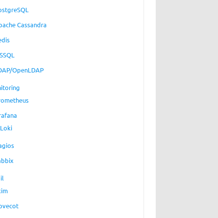
ostgreSQL
pache Cassandra
edis
SSQL
DAP/OpenLDAP
itoring
rometheus
rafana
Loki
agios
abbix
il
xim
ovecot