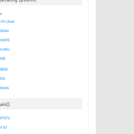
ux
rch Linux
ebian
entOS
buntu
USE
eBSD
cOS
dows
ain()
WTO’s
t is?