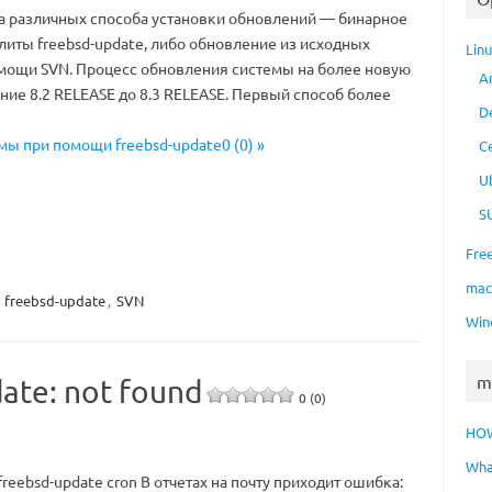
ва различных способа установки обновлений — бинарное
иты freebsd-update, либо обновление из исходных
Lin
омощи SVN. Процесс обновления системы на более новую
A
ние 8.2 RELEASE до 8.3 RELEASE. Первый способ более
D
мы при помощи freebsd-update0 (0) »
C
U
S
Fre
ma
,
freebsd-update
,
SVN
Win
m
ate: not found
0 (0)
HO
Wha
reebsd-update cron В отчетах на почту приходит ошибка: