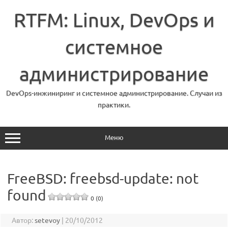
Перейти
к
RTFM: Linux, DevOps и
содержимому
системное
администрирование
DevOps-инжиниринг и системное администрирование. Случаи из
практики.
Меню
FreeBSD: freebsd-update: not
found
0 (0)
Автор:
setevoy
|
20/10/2012