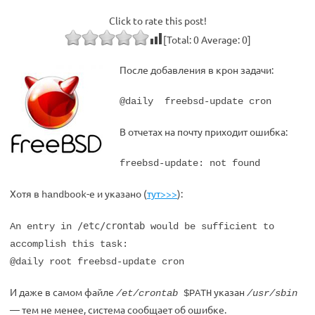
Click to rate this post!
[Total:
0
Average:
0
]
После добавления в крон задачи:
@daily freebsd-update cron
В отчетах на почту приходит ошибка:
freebsd-update: not found
Хотя в
-e и указано (
тут>>>
):
handbook
/etc/crontab
An entry in
would be sufficient to
accomplish this task:
@daily root freebsd-update cron
И даже в самом файле
указан
/et/crontab
$PATH
/usr/sbin
— тем не менее, система сообщает об ошибке.