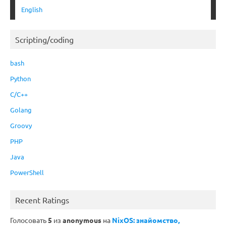
English
Scripting/coding
bash
Python
C/C++
Golang
Groovy
PHP
Java
PowerShell
Recent Ratings
Голосовать
5
из
anonymous
на
NixOS: знайомство,