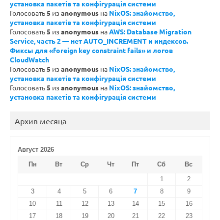
установка пакетів та конфігурація системи
Голосовать
5
из
anonymous
на
NixOS: знайомство,
установка пакетів та конфігурація системи
Голосовать
5
из
anonymous
на
AWS: Database Migration
Service, часть 2 — нет AUTO_INCREMENT и индексов.
Фиксы для «foreign key constraint fails» и логов
CloudWatch
Голосовать
5
из
anonymous
на
NixOS: знайомство,
установка пакетів та конфігурація системи
Голосовать
5
из
anonymous
на
NixOS: знайомство,
установка пакетів та конфігурація системи
Архив месяца
Август 2026
Пн
Вт
Ср
Чт
Пт
Сб
Вс
1
2
3
4
5
6
7
8
9
10
11
12
13
14
15
16
17
18
19
20
21
22
23