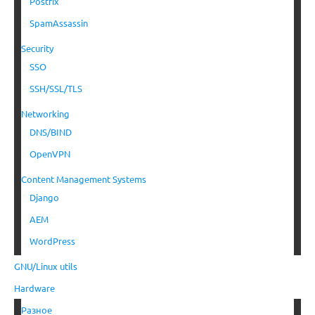
Postfix
SpamAssassin
Security
SSO
SSH/SSL/TLS
Networking
DNS/BIND
OpenVPN
Content Management Systems
Django
AEM
WordPress
GNU/Linux utils
Hardware
Разное