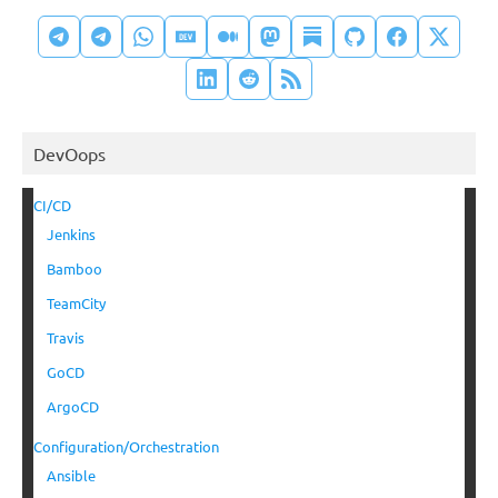
DevOops
CI/CD
Jenkins
Bamboo
TeamCity
Travis
GoCD
ArgoCD
Configuration/Orchestration
Ansible