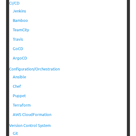
CI/CD
Jenkins
Bamboo
TeamCity
Travis
GoCD
ArgoCD
Configuration/Orchestration
Ansible
Chef
Puppet
Terraform
AWS CloudFormation
Version Control System
Git