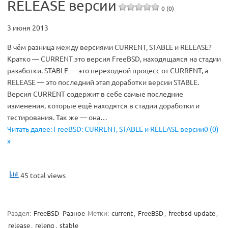
RELEASE версии
0 (0)
3 июня 2013
В чём разница между версиями CURRENT, STABLE и RELEASE?
Кратко — CURRENT это версия FreeBSD, находящаяся на стадии
разаботки. STABLE — это переходной процесс от CURRENT, а
RELEASE — это последний этап доработки версии STABLE.
Версия CURRENT содержит в себе самые последние
изменения, которые ещё находятся в стадии доработки и
тестирования. Так же — она…
Читать далее: FreeBSD: CURRENT, STABLE и RELEASE версии0 (0)
»
45 total views
Раздел:
FreeBSD
Разное
Метки:
current
,
FreeBSD
,
freebsd-update
,
release
,
releng
,
stable