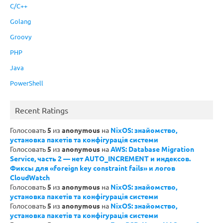
C/C++
Golang
Groovy
PHP
Java
PowerShell
Recent Ratings
Голосовать
5
из
anonymous
на
NixOS: знайомство,
установка пакетів та конфігурація системи
Голосовать
5
из
anonymous
на
AWS: Database Migration
Service, часть 2 — нет AUTO_INCREMENT и индексов.
Фиксы для «foreign key constraint fails» и логов
CloudWatch
Голосовать
5
из
anonymous
на
NixOS: знайомство,
установка пакетів та конфігурація системи
Голосовать
5
из
anonymous
на
NixOS: знайомство,
установка пакетів та конфігурація системи