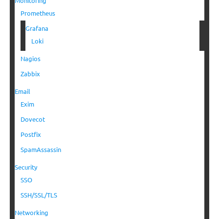
Monitoring
Prometheus
Grafana
Loki
Nagios
Zabbix
Email
Exim
Dovecot
Postfix
SpamAssassin
Security
SSO
SSH/SSL/TLS
Networking