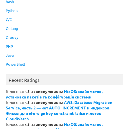
bash
Python
C/C++
Golang
Groovy
PHP
Java
PowerShell
Recent Ratings
Голосовать
5
из
anonymous
на
NixOS: знайомство,
установка пакетів та конфігурація системи
Голосовать
5
из
anonymous
на
AWS: Database Migration
Service, часть 2 — нет AUTO_INCREMENT и индексов.
Фиксы для «foreign key constraint fails» и логов
CloudWatch
Голосовать
5
из
anonymous
на
NixOS: знайомство,