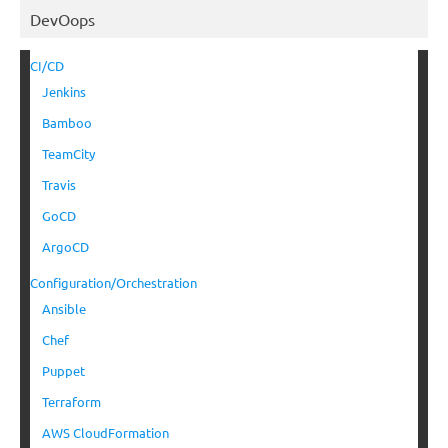
DevOops
CI/CD
Jenkins
Bamboo
TeamCity
Travis
GoCD
ArgoCD
Configuration/Orchestration
Ansible
Chef
Puppet
Terraform
AWS CloudFormation