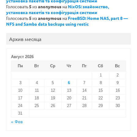
установка пакетів та конфігурація системи
Голосовать
5
из
anonymous
на
NixOS: знайомство,
установка пакетів та конфігурація системи
Голосовать
5
из
anonymous
на
FreeBSD: Home NAS, part 8 —
NFS and Samba data backups using restic
Архив месяца
Август 2026
Пн
Вт
Ср
Чт
Пт
Сб
Вс
1
2
3
4
5
6
7
8
9
10
11
12
13
14
15
16
17
18
19
20
21
22
23
24
25
26
27
28
29
30
31
« Фев