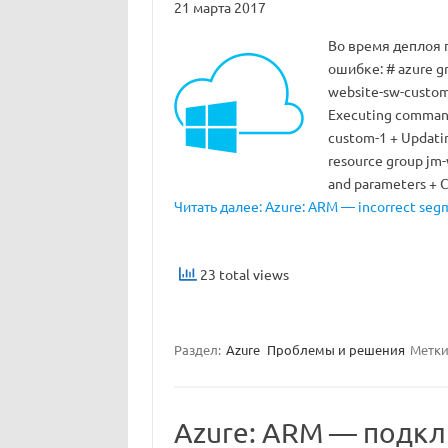
21 марта 2017
Во время деплоя 
ошибке: # azure gr
website-sw-custom-
Executing command
custom-1 + Updati
resource group jm-
and parameters + 
Читать далее: Azure: ARM — incorrect segm
23 total views
Раздел:
Azure
Проблемы и решения
Метки
Azure: ARM — подк