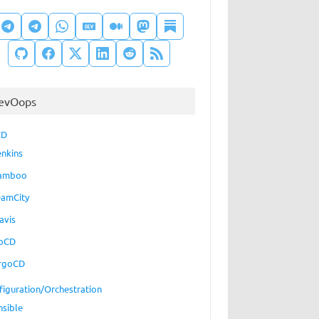
evOops
CD
enkins
amboo
eamCity
avis
oCD
rgoCD
figuration/Orchestration
nsible