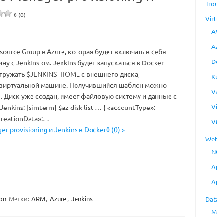
Tro
0 (0)
Virt
A
A
esource Group в Azure, которая будет включать в себя
D
у с Jenkins-ом. Jenkins будет запускаться в Docker-
дгружать $JENKINS_HOME с внешнего диска,
K
 виртуальной машине. Получившийся шаблон можно
V
. Диск уже создан, имеет файловую систему и данные с
V
enkins: [simterm] $az disk list … { «accountType»:
creationData»:…
V
r provisioning и Jenkins в Docker0 (0) »
Web
N
A
A
ion
Метки:
ARM
,
Azure
,
Jenkins
Dat
M