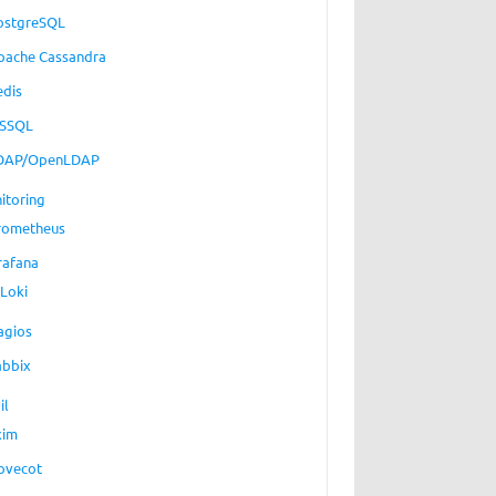
ostgreSQL
pache Cassandra
edis
SSQL
DAP/OpenLDAP
itoring
rometheus
rafana
Loki
agios
abbix
il
xim
ovecot