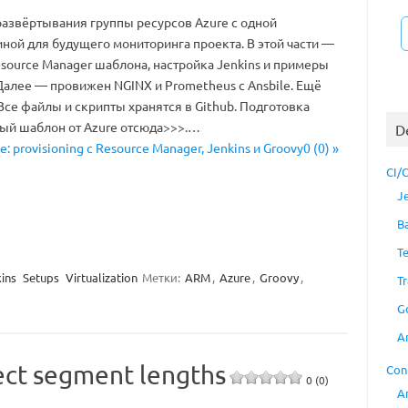
развёртывания группы ресурсов Azure с одной
ной для будущего мониторинга проекта. В этой части —
source Manager шаблона, настройка Jenkins и примеры
Далее — провижен NGINX и Prometheus с Ansbile. Ещё
Все файлы и скрипты хранятся в Github. Подготовка
ый шаблон от Azure отсюда>>>.…
D
e: provisioning с Resource Manager, Jenkins и Groovy0 (0) »
CI/
J
B
T
ins
Setups
Virtualization
Метки:
ARM
,
Azure
,
Groovy
,
Tr
G
A
ect segment lengths
Con
0 (0)
A