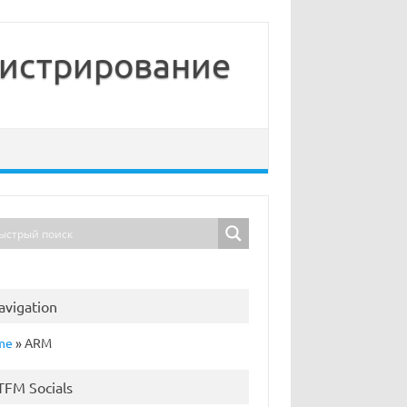
нистрирование
avigation
me
»
ARM
TFM Socials