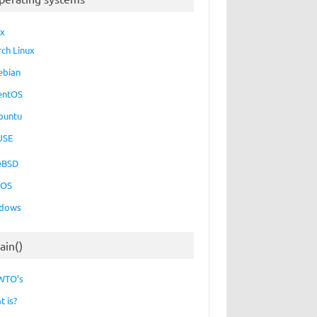
ux
rch Linux
ebian
entOS
buntu
USE
eBSD
cOS
dows
ain()
WTO’s
t is?