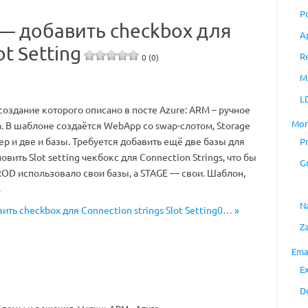
P
— добавить checkbox для
A
ot Setting
R
0 (0)
M
L
оздание которого описано в посте Azure: ARM – ручное
Mon
. В шаблоне создаётся WebApp со swap-слотом, Storage
ер и две и базы. Требуется добавить ещё две базы для
P
новить Slot setting чекбокс для Connection Strings, что бы
G
OD использовало свои базы, а STAGE — свои. Шаблон,
…
N
ть checkbox для Connection strings Slot Setting0… »
Z
Ema
E
D