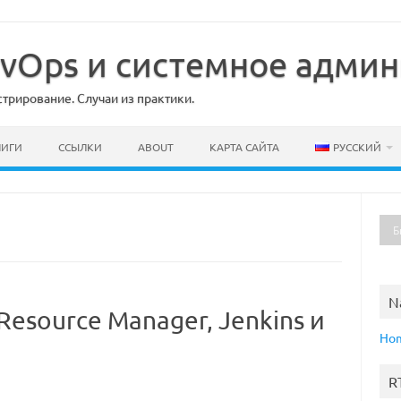
DevOps и системное адми
рирование. Случаи из практики.
НИГИ
ССЫЛКИ
ABOUT
КАРТА САЙТА
РУССКИЙ
N
 Resource Manager, Jenkins и
Ho
R