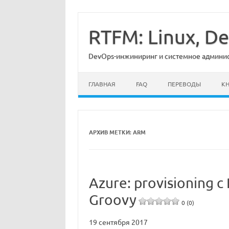
Перейти
к
содержимому
RTFM: Linux, 
DevOps-инжиниринг и системное админист
ГЛАВНАЯ
FAQ
ПЕРЕВОДЫ
К
АРХИВ МЕТКИ:
ARM
Azure: provisioning с
Groovy
0 (0)
19 сентября 2017