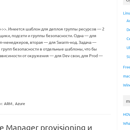
Lin
A
>>>. Имеется шаблон для деплоя группы ресурсов — 2
D
щики, подсети и группы безопасности. Одна — для
C
m-менеджеров, вторая — для Swarm-нод. Задача —
U
 групп безопасности в отдельные шаблоны, что бы
зависимости от окружения — для Dev свои, для Prod —
S
Fre
ma
Win
m
и:
ARM
,
Azure
HO
Wha
e Manager provisioning и