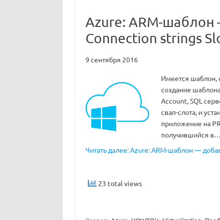
Azure: ARM-шаблон 
Connection strings Sl
9 сентября 2016
Имеется шаблон, с
создание шаблона
Account, SQL серв
свап-слота, и уста
приложение на PR
получившийся в
Читать далее: Azure: ARM-шаблон — добави
23 total views