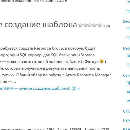
лемы и решения
Метки:
ARM
,
Azure
P
S
Secu
е создание шаблона
0 (0)
S
S
ебуется создать Resource Group, в которую будут
Net
App; один SQL сервер; две SQL базы; один Storage
D
ву — можно взять готовый шаблон от Azure («Фягку»
)
O
, который получился в результате написания поста,
тут>>>. Общий обзор по работе с Azure Resource Manager
Con
онов —…
D
re: ARM — ручное создание шаблона0 (0) »
A
W
GNU
Har
Раз
лемы и решения
Метки:
ARM
,
Azure
,
MSSQL
,
Umbraco CMS