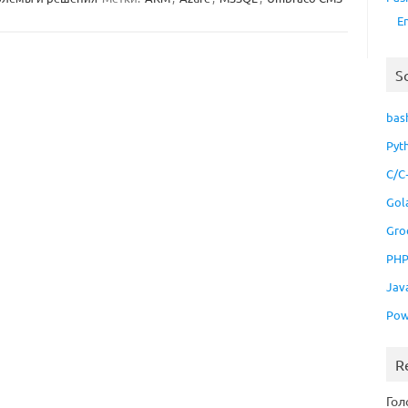
E
S
bas
Pyt
C/C
Gol
Gro
PH
Jav
Pow
R
Гол