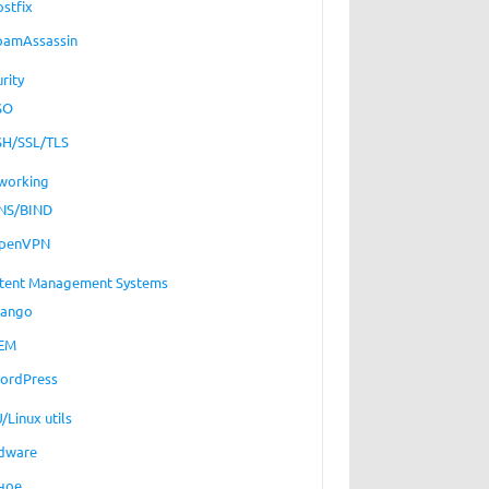
ostfix
pamAssassin
rity
SO
SH/SSL/TLS
working
NS/BIND
penVPN
tent Management Systems
jango
EM
ordPress
/Linux utils
dware
ное