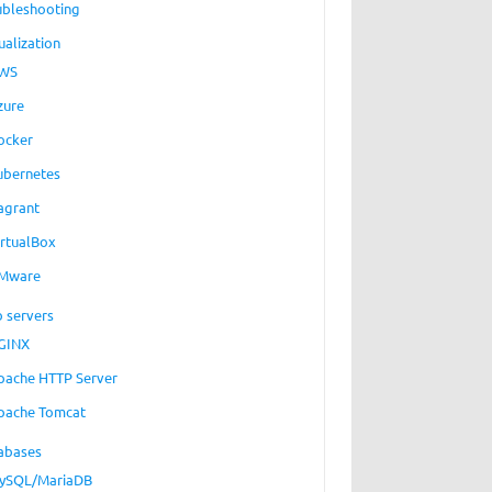
ubleshooting
ualization
WS
zure
ocker
ubernetes
agrant
irtualBox
Mware
 servers
GINX
pache HTTP Server
pache Tomcat
abases
ySQL/MariaDB