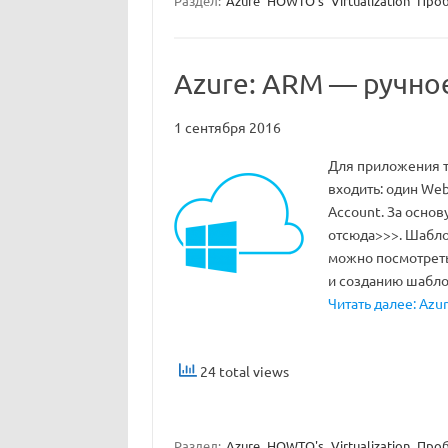
Раздел:
Azure
HOWTO's
Virtualization
Проб
Azure: ARM — ручно
1 сентября 2016
Для приложения тр
входить: один Web
Account. За осно
отсюда>>>. Шаблон
можно посмотреть 
и созданию шабл
Читать далее: Azu
24 total views
Раздел:
Azure
HOWTO's
Virtualization
Проб