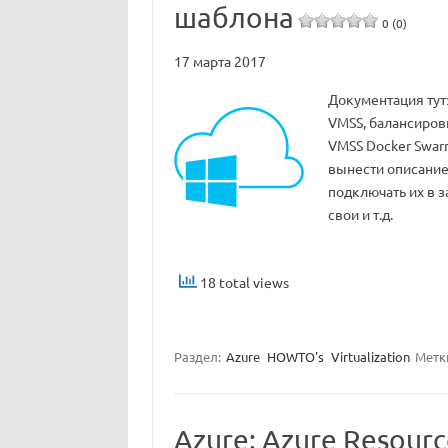
шаблона
0 (0)
17 марта 2017
Документация тут
VMSS, балансиров
VMSS Docker Swar
вынести описание
подключать их в 
свои и т.д.
18 total views
Раздел:
Azure
HOWTO's
Virtualization
Метк
Azure: Azure Resourc