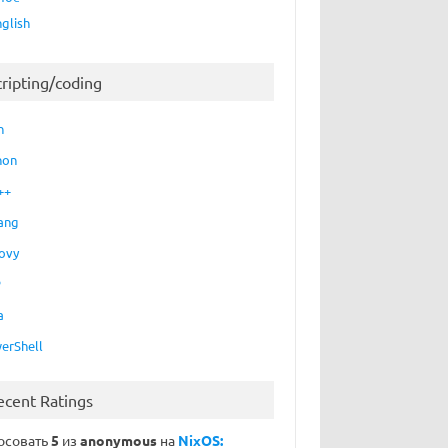
nglish
cripting/coding
h
hon
++
ang
ovy
P
a
erShell
ecent Ratings
осовать
5
из
anonymous
на
NixOS: