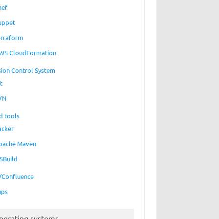
hef
uppet
erraform
WS CloudFormation
sion Control System
t
VN
d tools
acker
pache Maven
SBuild
a/Confluence
ups
perating systems