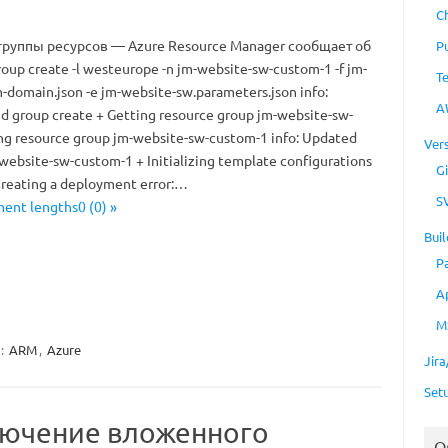
C
группы ресурсов — Azure Resource Manager сообщает об
P
oup create -l westeurope -n jm-website-sw-custom-1 -f jm-
T
domain.json -e jm-website-sw.parameters.json info:
A
 group create + Getting resource group jm-website-sw-
ng resource group jm-website-sw-custom-1 info: Updated
Ver
website-sw-custom-1 + Initializing template configurations
Gi
Creating a deployment error:…
S
ent lengths0 (0) »
Buil
P
A
M
:
ARM
,
Azure
Jir
Set
лючение вложенного
O