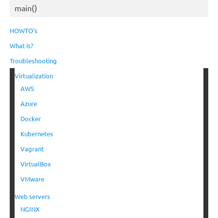
main()
HOWTO’s
What is?
Troubleshooting
Virtualization
AWS
Azure
Docker
Kubernetes
Vagrant
VirtualBox
VMware
Web servers
NGINX