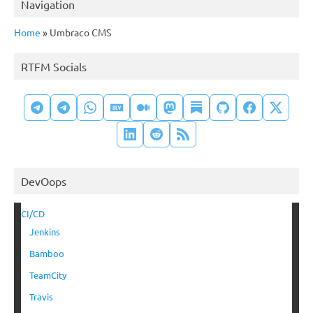
Navigation
Home
»
Umbraco CMS
RTFM Socials
DevOops
CI/CD
Jenkins
Bamboo
TeamCity
Travis