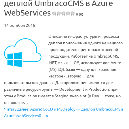
деплой UmbracoCMS в Azure
WebServices
0 (0)
14 октября 2016
Описание инфрастуктуры и процесса
деплоя приложения одного немецкого
производителя приятноалкогольной
продукции. Работает на UmbracoCMS,
.NET, язык — C#, использует две Azure
(MS) SQL базы — одну для хранения
настроек, вторую — для
пользовательских данных. Для приложения имеются две
различные ресурс-группы — Development и Production, при
этом у Production имеется Staging swap-slot (у Dev — тоже, но
он пока не…
Читать далее: Azure: GoCD и MSDeploy — деплой UmbracoCMS в
Azure WebServices0… »