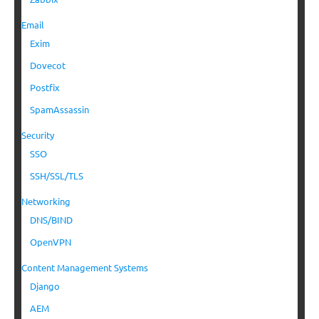
Email
Exim
Dovecot
Postfix
SpamAssassin
Security
SSO
SSH/SSL/TLS
Networking
DNS/BIND
OpenVPN
Content Management Systems
Django
AEM