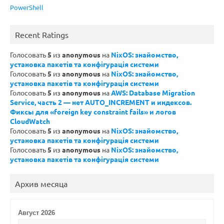
PowerShell
Recent Ratings
Голосовать
5
из
anonymous
на
NixOS: знайомство,
установка пакетів та конфігурація системи
Голосовать
5
из
anonymous
на
NixOS: знайомство,
установка пакетів та конфігурація системи
Голосовать
5
из
anonymous
на
AWS: Database Migration
Service, часть 2 — нет AUTO_INCREMENT и индексов.
Фиксы для «foreign key constraint fails» и логов
CloudWatch
Голосовать
5
из
anonymous
на
NixOS: знайомство,
установка пакетів та конфігурація системи
Голосовать
5
из
anonymous
на
NixOS: знайомство,
установка пакетів та конфігурація системи
Архив месяца
Август 2026