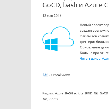
GoCD, bash и Azure C
12 мая 2016
Новый проект пер
создать возможно
файлы зон хранятс
триггерит билд; в
Обновление данны
Больше про Azure
Читать далее: Azu
21 total views
Раздел:
Azure
BASH scripts
BIND
Git
GoCD
Git
,
GoCD