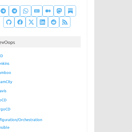
evOops
CD
enkins
amboo
eamCity
avis
oCD
rgoCD
figuration/Orchestration
nsible