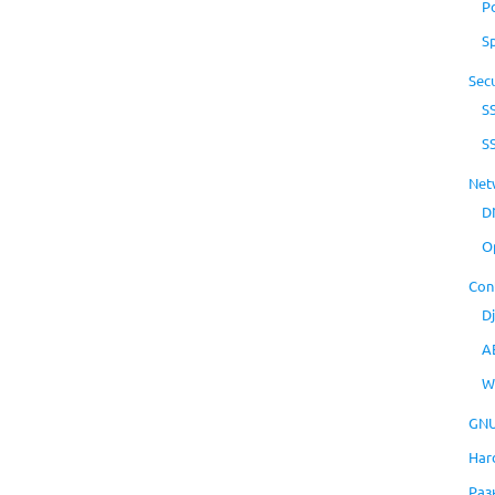
P
S
Secu
S
S
Net
D
O
Con
D
A
W
GNU
Har
Раз