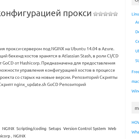
конфигурацией прокси
Lin
A
D
C
я прокси-сервером под NGINX на Ubuntu 14.04 в Azure.
U
й бекенд-хостов хранятся в Atlassian Stash, в роли CI/CD
S
т GoCD от Hashicorp. Предназначена для предоставления
ожности управления конфигурацией хостов в процессе
Fre
проекта со старых на новые версии. Репозиторий Скрипты
ma
 Скрипт nginx_update.sh GoCD Репозиторий
Win
m
HO
NGINX
Scripting/coding
Setups
Version Control System
Web
Wha
icorp
,
NGINX