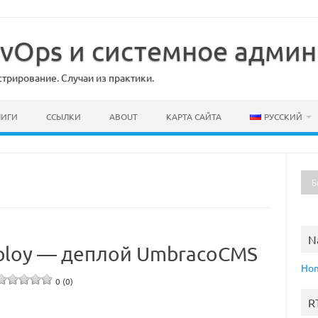
DevOps и системное адми
рирование. Случаи из практики.
НИГИ
ССЫЛКИ
ABOUT
КАРТА САЙТА
РУССКИЙ
N
ploy — деплой UmbracoCMS
Ho
0 (0)
R