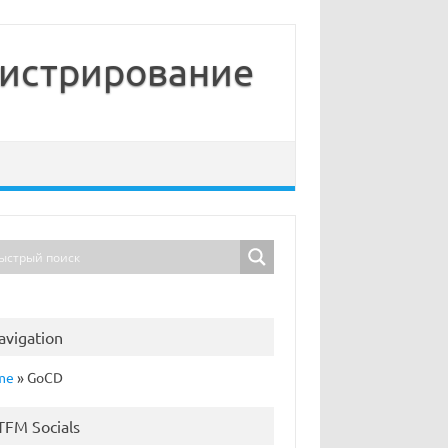
нистрирование
avigation
me
»
GoCD
TFM Socials