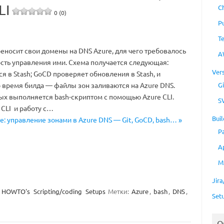
LI
C
0 (0)
P
T
еносит свои домены на DNS Azure, для чего требовалось
A
сть управления ими. Схема получается следующая:
Ver
я в Stash; GoCD проверяет обновления в Stash, и
Gi
о время билда — файлы зон заливаются на Azure DNS.
х выполняется bash-скриптом с помощью Azure CLI.
S
 CLI и работу с…
Buil
re: управление зонами в Azure DNS — Git, GoCD, bash… »
P
A
M
Jir
HOWTO's
Scripting/coding
Setups
Метки:
Azure
,
bash
,
DNS
,
Set
O