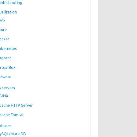
ubleshooting
ualization
WS
zure
ocker
ubernetes
agrant
irtualBox
Mware
 servers
GINX
pache HTTP Server
pache Tomcat
abases
ySQL/MariaDB