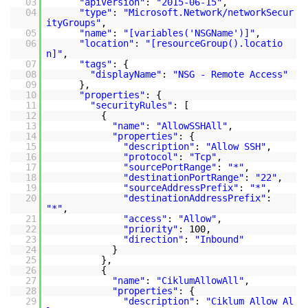
03
"apiVersion"
:
"2015-06-15"
,
04
"type"
:
"Microsoft.Network/networkSecur
ityGroups"
,
05
"name"
:
"[variables('NSGName')]"
,
06
"location"
:
"[resourceGroup().locatio
n]"
,
07
"tags"
: {
08
"displayName"
:
"NSG - Remote Access"
09
},
10
"properties"
: {
11
"securityRules"
: [
12
{
13
"name"
:
"AllowSSHAll"
,
14
"properties"
: {
15
"description"
:
"Allow SSH"
,
16
"protocol"
:
"Tcp"
,
17
"sourcePortRange"
:
"*"
,
18
"destinationPortRange"
:
"22"
,
19
"sourceAddressPrefix"
:
"*"
,
20
"destinationAddressPrefix"
:
"*"
,
21
"access"
:
"Allow"
,
22
"priority"
: 100,
23
"direction"
:
"Inbound"
24
}
25
},
26
{
27
"name"
:
"CiklumAllowAll"
,
28
"properties"
: {
29
"description"
:
"Ciklum Allow Al