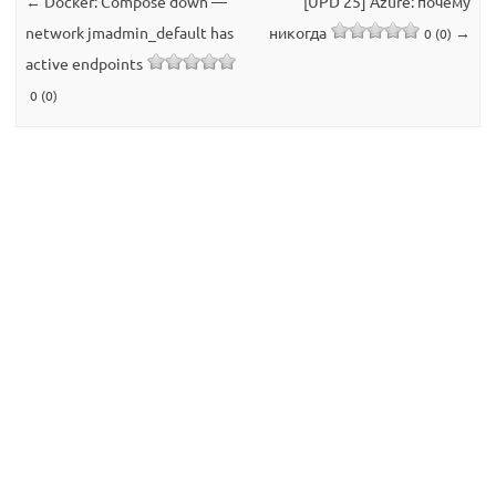
←
Docker: Compose down —
[UPD 25] Azure: почему
network jmadmin_default has
никогда
→
0 (0)
active endpoints
0 (0)