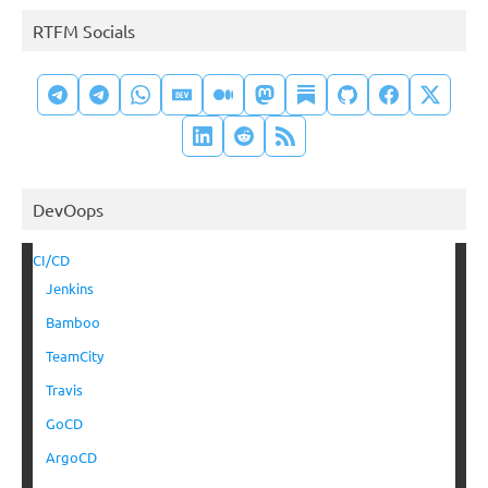
RTFM Socials
DevOops
CI/CD
Jenkins
Bamboo
TeamCity
Travis
GoCD
ArgoCD