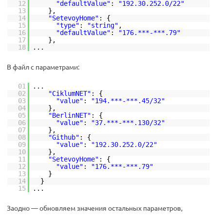
12
"defaultValue"
:
"192.30.252.0/22"
13
},
14
"SetevoyHome"
: {
15
"type"
:
"string"
,
16
"defaultValue"
:
"176.***-***.79"
17
},
18
...
В файл с параметрами:
01
...
02
"CiklumNET"
: {
03
"value"
:
"194.***-***.45/32"
04
},
05
"BerlinNET"
: {
06
"value"
:
"37.***-***.130/32"
07
},
08
"Github"
: {
09
"value"
:
"192.30.252.0/22"
10
},
11
"SetevoyHome"
: {
12
"value"
:
"176.***-***.79"
13
}
14
}
15
...
Заодно — обновляем значения остальных параметров,