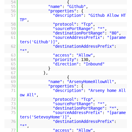
54
{
55
"name"
:
"Github"
,
56
"properties"
: {
57
"description"
:
"Github Allow HT
TP"
,
58
"protocol"
:
"Tcp"
,
59
"sourcePortRange"
:
"*"
,
60
"destinationPortRange"
:
"80"
,
61
"sourceAddressPrefix"
:
"[parame
ters('Github')]"
,
62
"destinationAddressPrefix"
:
"*"
,
63
"access"
:
"Allow"
,
64
"priority"
: 130,
65
"direction"
:
"Inbound"
66
}
67
},
68
{
69
"name"
:
"ArsenyHomeAllowAll"
,
70
"properties"
: {
71
"description"
:
"Arseny home All
ow All"
,
72
"protocol"
:
"Tcp"
,
73
"sourcePortRange"
:
"*"
,
74
"destinationPortRange"
:
"*"
,
75
"sourceAddressPrefix"
:
"[parame
ters('SetevoyHome')]"
,
76
"destinationAddressPrefix"
:
"*"
,
77
"access"
:
"Allow"
,