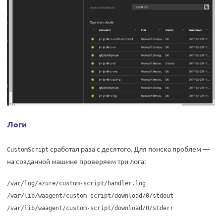
Логи
сработал раза с десятого. Для поиска проблем —
CustomScript
на созданной машине проверяем три лога:
/var/log/azure/custom-script/handler.log
/var/lib/waagent/custom-script/download/0/stdout
/var/lib/waagent/custom-script/download/0/stderr