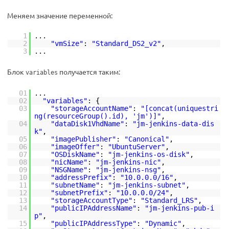
Меняем значение переменной:
1
...
2
"vmSize"
:
"Standard_DS2_v2"
,
3
...
Блок
получается таким:
variables
01
...
02
"variables"
: {
03
"storageAccountName"
:
"[concat(uniquestri
ng(resourceGroup().id), 'jm')]"
,
04
"dataDisk1VhdName"
:
"jm-jenkins-data-dis
k"
,
05
"imagePublisher"
:
"Canonical"
,
06
"imageOffer"
:
"UbuntuServer"
,
07
"OSDiskName"
:
"jm-jenkins-os-disk"
,
08
"nicName"
:
"jm-jenkins-nic"
,
09
"NSGName"
:
"jm-jenkins-nsg"
,
10
"addressPrefix"
:
"10.0.0.0/16"
,
11
"subnetName"
:
"jm-jenkins-subnet"
,
12
"subnetPrefix"
:
"10.0.0.0/24"
,
13
"storageAccountType"
:
"Standard_LRS"
,
14
"publicIPAddressName"
:
"jm-jenkins-pub-i
p"
,
15
"publicIPAddressType"
:
"Dynamic"
,