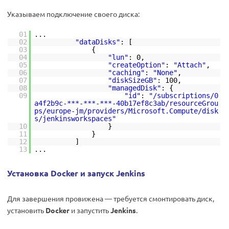
Указываем подключение своего диска:
01
...
02
"dataDisks"
: [
03
{
04
"lun"
: 0,
05
"createOption"
:
"Attach"
,
06
"caching"
:
"None"
,
07
"diskSizeGB"
: 100,
08
"managedDisk"
: {
09
"id"
:
"/subscriptions/0
a4f2b9c-***-***-***-40b17ef8c3ab/resourceGrou
ps/europe-jm/providers/Microsoft.Compute/disk
s/jenkinsworkspaces"
10
}
11
}
12
]
13
...
Установка Docker и запуск Jenkins
Для завершения провижена — требуется смонтировать диск,
установить
Docker
и запустить
Jenkins
.