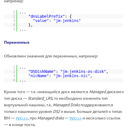
например:
1
...
2
"dnsLabelPrefix"
: {
3
"value"
:
"jm-jenkins"
4
},
5
...
Переменные
Обновляем значения для переменных, например:
1
...
2
"OSDiskName"
:
"jm-jenkins-os-disk"
,
3
"nicName"
:
"jm-jenkins-nic"
,
4
...
Кроме того — т.к. имеющийся диск является
Managed диском
и
тип диска —
Standard_LRS
, то необходимо изменить тип
виртуальной машины, т.к.
Managed Disks
поддерживаются
только машинами уровня
DS2
и выше. Больше деталей о типах
ВМ —
тут>>>
, про
Managed disks
—
тут>>>
и несколько ссылок
— в конце поста.