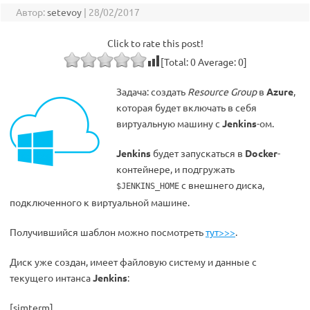
Автор:
setevoy
|
28/02/2017
Click to rate this post!
[Total:
0
Average:
0
]
Задача: создать
Resource Group
в
Azure
,
которая будет включать в себя
виртуальную машину с
Jenkins
-ом.
Jenkins
будет запускаться в
Docker
-
контейнере, и подгружать
с внешнего диска,
$JENKINS_HOME
подключенного к виртуальной машине.
Получившийся шаблон можно посмотреть
тут>>>
.
Диск уже создан, имеет файловую систему и данные с
текущего интанса
Jenkins
:
[simterm]