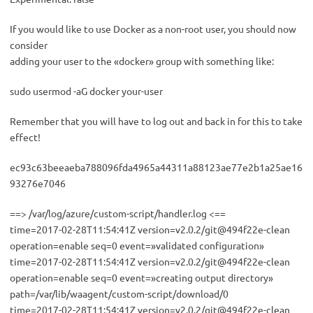
If you would like to use Docker as a non-root user, you should now
consider
adding your user to the «docker» group with something like:
sudo usermod -aG docker your-user
Remember that you will have to log out and back in for this to take
effect!
ec93c63beeaeba788096fda4965a44311a88123ae77e2b1a25ae16
93276e7046
==> /var/log/azure/custom-script/handler.log <==
time=2017-02-28T11:54:41Z version=v2.0.2/git@494f22e-clean
operation=enable seq=0 event=»validated configuration»
time=2017-02-28T11:54:41Z version=v2.0.2/git@494f22e-clean
operation=enable seq=0 event=»creating output directory»
path=/var/lib/waagent/custom-script/download/0
time=2017-02-28T11:54:41Z version=v2.0.2/git@494f22e-clean