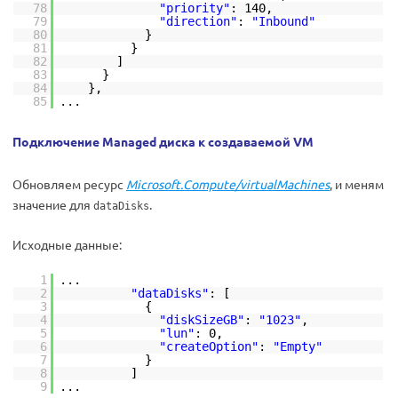
78
"priority"
: 140,
79
"direction"
:
"Inbound"
80
}
81
}
82
]
83
}
84
},
85
...
Подключение Managed диска к создаваемой VM
Обновляем ресурс
Microsoft.Compute/virtualMachines
, и меням
значение для
.
dataDisks
Исходные данные:
1
...
2
"dataDisks"
: [
3
{
4
"diskSizeGB"
:
"1023"
,
5
"lun"
: 0,
6
"createOption"
:
"Empty"
7
}
8
]
9
...