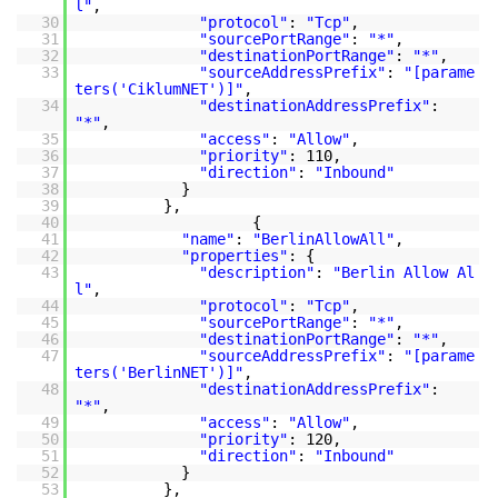
l"
,
30
"protocol"
:
"Tcp"
,
31
"sourcePortRange"
:
"*"
,
32
"destinationPortRange"
:
"*"
,
33
"sourceAddressPrefix"
:
"[parame
ters('CiklumNET')]"
,
34
"destinationAddressPrefix"
:
"*"
,
35
"access"
:
"Allow"
,
36
"priority"
: 110,
37
"direction"
:
"Inbound"
38
}
39
},
40
{
41
"name"
:
"BerlinAllowAll"
,
42
"properties"
: {
43
"description"
:
"Berlin Allow Al
l"
,
44
"protocol"
:
"Tcp"
,
45
"sourcePortRange"
:
"*"
,
46
"destinationPortRange"
:
"*"
,
47
"sourceAddressPrefix"
:
"[parame
ters('BerlinNET')]"
,
48
"destinationAddressPrefix"
:
"*"
,
49
"access"
:
"Allow"
,
50
"priority"
: 120,
51
"direction"
:
"Inbound"
52
}
53
},