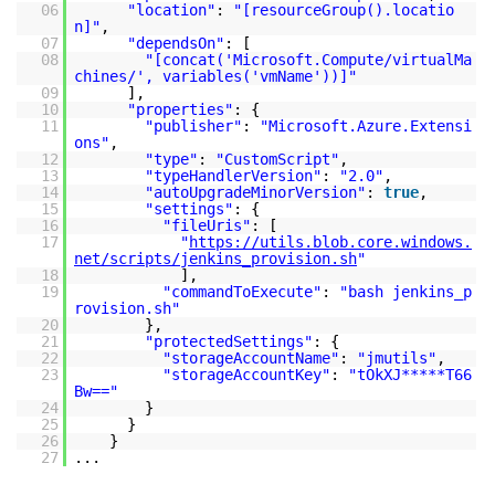
06
"location"
:
"[resourceGroup().locatio
n]"
,
07
"dependsOn"
: [
08
"[concat('Microsoft.Compute/virtualMa
chines/', variables('vmName'))]"
09
],
10
"properties"
: {
11
"publisher"
:
"Microsoft.Azure.Extensi
ons"
,
12
"type"
:
"CustomScript"
,
13
"typeHandlerVersion"
:
"2.0"
,
14
"autoUpgradeMinorVersion"
:
true
,
15
"settings"
: {
16
"fileUris"
: [
17
"
https://utils.blob.core.windows.
net/scripts/jenkins_provision.sh
"
18
],
19
"commandToExecute"
:
"bash jenkins_p
rovision.sh"
20
},
21
"protectedSettings"
: {
22
"storageAccountName"
:
"jmutils"
,
23
"storageAccountKey"
:
"tOkXJ*****T66
Bw=="
24
}
25
}
26
}
27
...