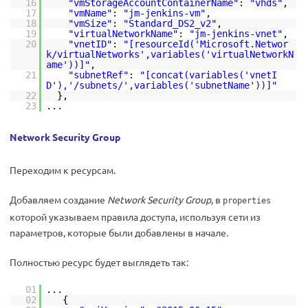
16
"vmStorageAccountContainerName"
:
"vhds"
,
17
"vmName"
:
"jm-jenkins-vm"
,
18
"vmSize"
:
"Standard_DS2_v2"
,
19
"virtualNetworkName"
:
"jm-jenkins-vnet"
,
20
"vnetID"
:
"[resourceId('Microsoft.Networ
k/virtualNetworks',variables('virtualNetworkN
ame'))]"
,
21
"subnetRef"
:
"[concat(variables('vnetI
D'),'/subnets/',variables('subnetName'))]"
22
},
23
...
Network Security Group
Переходим к ресурсам.
Добавляем создание
Network Security Group
, в
properties
которой указываем правила доступа, используя сети из
параметров, которые были добавлены в начале.
Полностью ресурс будет выглядеть так:
01
...
02
{