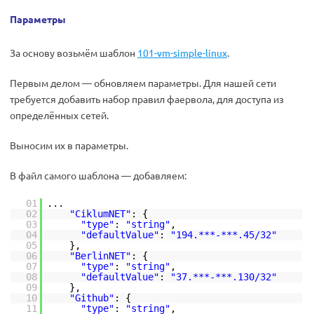
Параметры
За основу возьмём шаблон
101-vm-simple-linux
.
Первым делом — обновляем параметры. Для нашей сети
требуется добавить набор правил фаервола, для доступа из
определённых сетей.
Выносим их в параметры.
В файл самого шаблона — добавляем:
01
...
02
"CiklumNET"
: {
03
"type"
:
"string"
,
04
"defaultValue"
:
"194.***-***.45/32"
05
},
06
"BerlinNET"
: {
07
"type"
:
"string"
,
08
"defaultValue"
:
"37.***-***.130/32"
09
},
10
"Github"
: {
11
"type"
:
"string"
,