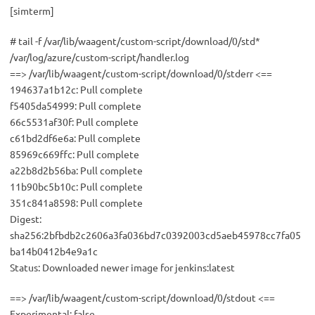
[simterm]
# tail -f /var/lib/waagent/custom-script/download/0/std*
/var/log/azure/custom-script/handler.log
==> /var/lib/waagent/custom-script/download/0/stderr <==
194637a1b12c: Pull complete
f5405da54999: Pull complete
66c5531af30f: Pull complete
c61bd2df6e6a: Pull complete
85969c669ffc: Pull complete
a22b8d2b56ba: Pull complete
11b90bc5b10c: Pull complete
351c841a8598: Pull complete
Digest:
sha256:2bfbdb2c2606a3fa036bd7c0392003cd5aeb45978cc7fa05
ba14b0412b4e9a1c
Status: Downloaded newer image for jenkins:latest
==> /var/lib/waagent/custom-script/download/0/stdout <==
Experimental: false