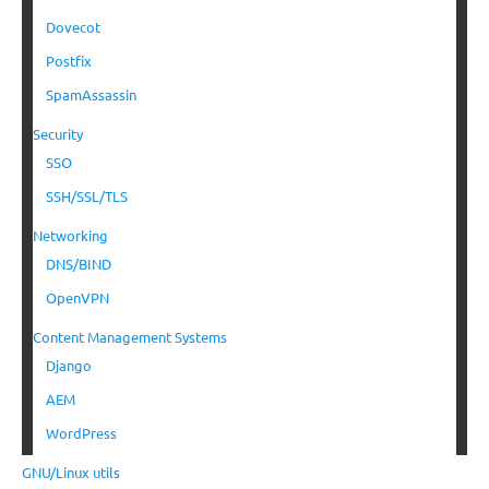
Dovecot
Postfix
SpamAssassin
Security
SSO
SSH/SSL/TLS
Networking
DNS/BIND
OpenVPN
Content Management Systems
Django
AEM
WordPress
GNU/Linux utils