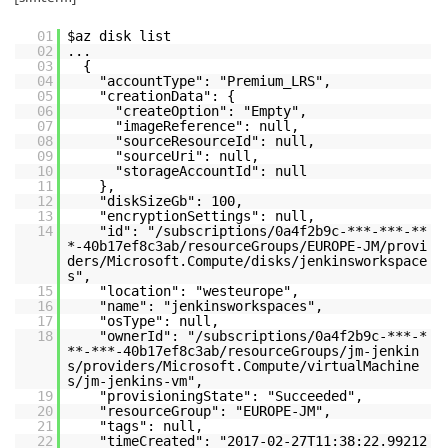
01
$az disk list
02
...
03
{
04
"accountType": "Premium_LRS",
05
"creationData": {
06
"createOption": "Empty",
07
"imageReference": null,
08
"sourceResourceId": null,
09
"sourceUri": null,
10
"storageAccountId": null
11
},
12
"diskSizeGb": 100,
13
"encryptionSettings": null,
14
"id": "/subscriptions/0a4f2b9c-***-***-**
*-40b17ef8c3ab/resourceGroups/EUROPE-JM/provi
ders/Microsoft.Compute/disks/jenkinsworkspace
s",
15
"location": "westeurope",
16
"name": "jenkinsworkspaces",
17
"osType": null,
18
"ownerId": "/subscriptions/0a4f2b9c-***-*
**-***-40b17ef8c3ab/resourceGroups/jm-jenkin
s/providers/Microsoft.Compute/virtualMachine
s/jm-jenkins-vm",
19
"provisioningState": "Succeeded",
20
"resourceGroup": "EUROPE-JM",
21
"tags": null,
22
"timeCreated": "2017-02-27T11:38:22.99212