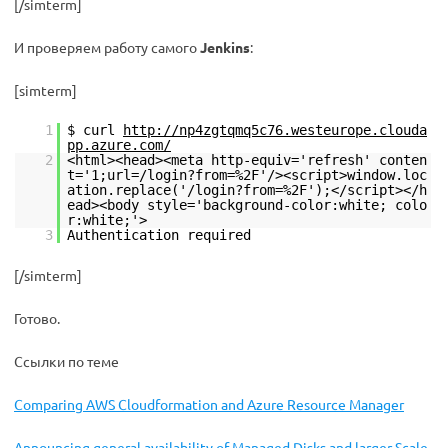
[/simterm]
И проверяем работу самого
Jenkins
:
[simterm]
1
$ curl
http://np4zgtqmq5c76.westeurope.clouda
pp.azure.com/
2
<html><head><meta http-equiv='refresh' conten
t='1;url=/login?from=%2F'/><script>window.loc
ation.replace('/login?from=%2F');</script></h
ead><body style='background-color:white; colo
r:white;'>
3
Authentication required
[/simterm]
Готово.
Ссылки по теме
Comparing AWS Cloudformation and Azure Resource Manager
Announcing general availability of Managed Disks and larger Scale