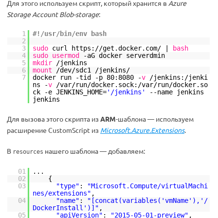
Для этого используем скрипт, который хранится в
Azure
Storage Account Blob-storage
:
1
#!/usr/bin/env bash
2
3
sudo
curl https:
//get
.docker.com/ |
bash
4
sudo
usermod
-aG docker serverdmin
5
mkdir
/jenkins
6
mount
/dev/sdc1
/jenkins/
7
docker run -tid -p 80:8080 -
v
/jenkins
:
/jenki
ns
-
v
/var/run/docker
.sock:
/var/run/docker
.so
ck -e JENKINS_HOME=
'/jenkins'
--name jenkins
jenkins
Для вызова этого скрипта из
ARM
-шаблона — используем
расширение CustomScript из
Microsoft.Azure.Extensions
.
В
нашего шаблона — добавляем:
resources
01
...
02
{
03
"type"
:
"Microsoft.Compute/virtualMachi
nes/extensions"
,
04
"name"
:
"[concat(variables('vmName'),'/
DockerInstall')]"
,
05
"apiVersion"
:
"2015-05-01-preview"
,