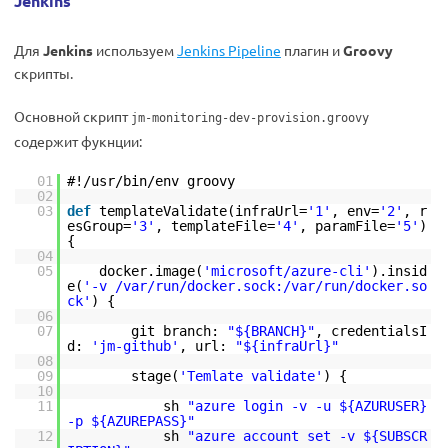
Jenkins
Для
Jenkins
используем
Jenkins Pipeline
плагин и
Groovy
скрипты.
Основной скрипт
jm-monitoring-dev-provision.groovy
содержит фукнции:
01
#!/usr/bin/env groovy
02
03
def
templateValidate(infraUrl=
'1'
, env=
'2'
, r
esGroup=
'3'
, templateFile=
'4'
, paramFile=
'5'
)
{
04
05
docker.image(
'microsoft/azure-cli'
).insid
e(
'-v /var/run/docker.sock:/var/run/docker.so
ck'
) {
06
07
git branch:
"${BRANCH}"
, credentialsI
d:
'jm-github'
, url:
"${infraUrl}"
08
09
stage(
'Temlate validate'
) {
10
11
sh
"azure login -v -u ${AZURUSER}
-p ${AZUREPASS}"
12
sh
"azure account set -v ${SUBSCR