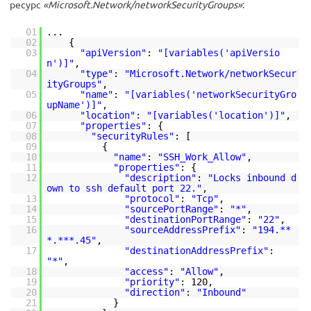
ресурс
«Microsoft.Network/networkSecurityGroups»
:
01
...
02
{
03
"apiVersion"
:
"[variables('apiVersio
n')]"
,
04
"type"
:
"Microsoft.Network/networkSecur
ityGroups"
,
05
"name"
:
"[variables('networkSecurityGro
upName')]"
,
06
"location"
:
"[variables('location')]"
,
07
"properties"
: {
08
"securityRules"
: [
09
{
10
"name"
:
"SSH_Work_Allow"
,
11
"properties"
: {
12
"description"
:
"Locks inbound d
own to ssh default port 22."
,
13
"protocol"
:
"Tcp"
,
14
"sourcePortRange"
:
"*"
,
15
"destinationPortRange"
:
"22"
,
16
"sourceAddressPrefix"
:
"194.**
*.***.45"
,
17
"destinationAddressPrefix"
:
"*"
,
18
"access"
:
"Allow"
,
19
"priority"
: 120,
20
"direction"
:
"Inbound"
21
}