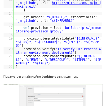
'jm-github'
, url:
'
https://github.com/jm/jm-j
enkins.git
'
13
}
14
15
git branch:
"${BRANCH}"
, credentialsId:
'jm-github'
, url:
"${INFRAURL}"
16
17
def
provision = load
'buildscripts/jm-mon
itoring-provision.groovy'
18
19
provision.templateValidate(
"${INFRAURL}"
,
"${ENV}"
,
"${RESGROUP}"
,
"${TMPL}"
,
"${PARAM
S}"
)
20
provision.verify(
'Is Verify OK? Proceed w
ith an environment deployment?'
)
21
provision.environmentUpdate(
"${INFRAUR
L}"
,
"${ENV}"
,
"${RESGROUP}"
,
"${TMPL}"
,
"${P
ARAMS}"
,
"${TAG}"
)
22
}
Параметры в пайплайне
Jenkins
-а выглядят так: