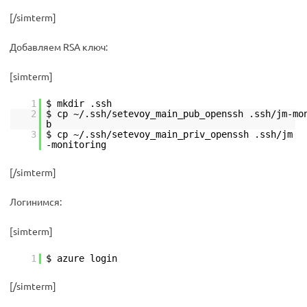
[/simterm]
Добавляем RSA ключ:
[simterm]
1
$ mkdir .ssh
2
$ cp ~/.ssh/setevoy_main_pub_openssh .ssh/jm-mo
3
$ cp ~/.ssh/setevoy_main_priv_openssh .ssh/jm
-monitoring
[/simterm]
Логинимся:
[simterm]
1
$ azure login
[/simterm]