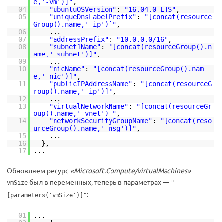
e,'-vm')]"
,
04
"ubuntuOSVersion"
:
"16.04.0-LTS"
,
05
"uniqueDnsLabelPrefix"
:
"[concat(resource
Group().name,'-ip')]"
,
06
...
07
"addressPrefix"
:
"10.0.0.0/16"
,
08
"subnet1Name"
:
"[concat(resourceGroup().n
ame,'-subnet')]"
,
09
...
10
"nicName"
:
"[concat(resourceGroup().nam
e,'-nic')]"
,
11
"publicIPAddressName"
:
"[concat(resourceG
roup().name,'-ip')]"
,
12
...
13
"virtualNetworkName"
:
"[concat(resourceGr
oup().name,'-vnet')]"
,
14
"networkSecurityGroupName"
:
"[concat(reso
urceGroup().name,'-nsg')]"
,
15
...
16
},
17
...
Обновляем ресурс
«Microsoft.Compute/virtualMachines»
—
был в переменных, теперь в параметрах —
vmSize
"
:
[parameters('vmSize')]"
01
...