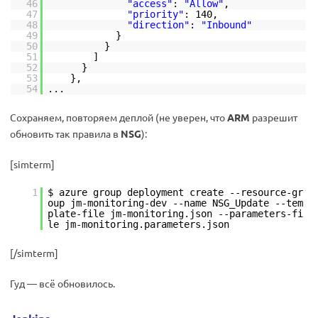
46
"access"
:
"Allow"
,
47
"priority"
: 140,
48
"direction"
:
"Inbound"
49
}
50
}
51
]
52
}
53
},
54
...
Сохраняем, повторяем деплой (не уверен, что
ARM
разрешит
обновить так правила в
NSG
):
[simterm]
1
$ azure group deployment create --resource-gr
oup jm-monitoring-dev --name NSG_Update --tem
plate-file jm-monitoring.json --parameters-fi
le jm-monitoring.parameters.json
[/simterm]
Гуд — всё обновилось.