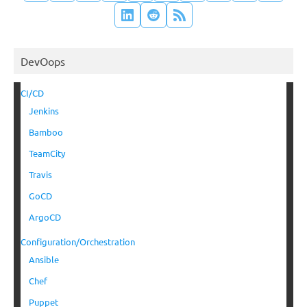
DevOops
CI/CD
Jenkins
Bamboo
TeamCity
Travis
GoCD
ArgoCD
Configuration/Orchestration
Ansible
Chef
Puppet