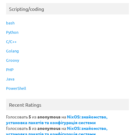
Scripting/coding
bash
Python
C/C++
Golang
Groovy
PHP
Java
PowerShell
Recent Ratings
Голосовать
5
из
anonymous
на
NixOS: знайомство,
установка пакетів та конфігурація системи
Голосовать
5
из
anonymous
на
NixOS: знайомство,
установка пакетів та конфігурація системи