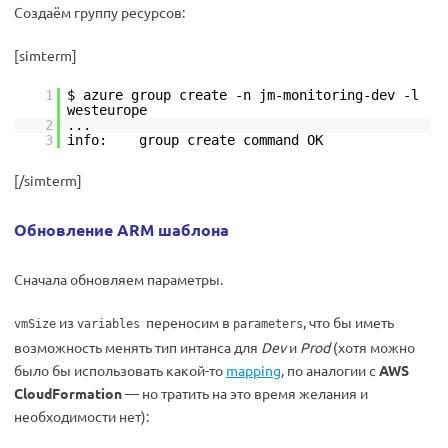
Создаём группу ресурсов:
[simterm]
1
$ azure group create -n jm-monitoring-dev -l
westeurope
2
...
3
info: group create command OK
[/simterm]
Обновление ARM шаблона
Сначала обновляем параметры.
из
переносим в
, что бы иметь
vmSize
variables
parameters
возможность менять тип интанса для
Dev
и
Prod
(хотя можно
было бы использовать какой-то
mapping
, по аналогии с
AWS
CloudFormation
— но тратить на это время желания и
необходимости нет):