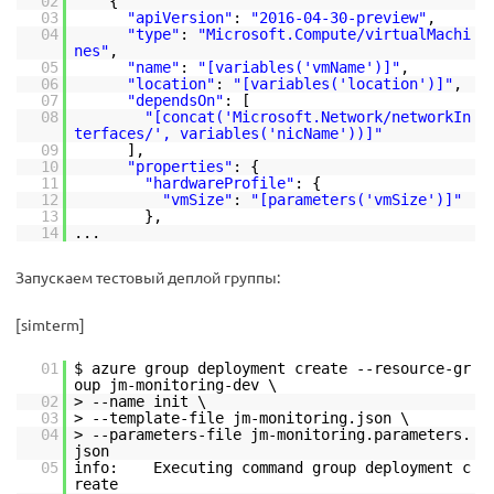
02
{
03
"apiVersion"
:
"2016-04-30-preview"
,
04
"type"
:
"Microsoft.Compute/virtualMachi
nes"
,
05
"name"
:
"[variables('vmName')]"
,
06
"location"
:
"[variables('location')]"
,
07
"dependsOn"
: [
08
"[concat('Microsoft.Network/networkIn
terfaces/', variables('nicName'))]"
09
],
10
"properties"
: {
11
"hardwareProfile"
: {
12
"vmSize"
:
"[parameters('vmSize')]"
13
},
14
...
Запускаем тестовый деплой группы:
[simterm]
01
$ azure group deployment create --resource-gr
oup jm-monitoring-dev \
02
> --name init \
03
> --template-file jm-monitoring.json \
04
> --parameters-file jm-monitoring.parameters.
json
05
info: Executing command group deployment c
reate