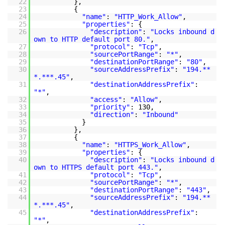
22
},
23
{
24
"name"
:
"HTTP_Work_Allow"
,
25
"properties"
: {
26
"description"
:
"Locks inbound d
own to HTTP default port 80."
,
27
"protocol"
:
"Tcp"
,
28
"sourcePortRange"
:
"*"
,
29
"destinationPortRange"
:
"80"
,
30
"sourceAddressPrefix"
:
"194.**
*.***.45"
,
31
"destinationAddressPrefix"
:
"*"
,
32
"access"
:
"Allow"
,
33
"priority"
: 130,
34
"direction"
:
"Inbound"
35
}
36
},
37
{
38
"name"
:
"HTTPS_Work_Allow"
,
39
"properties"
: {
40
"description"
:
"Locks inbound d
own to HTTPS default port 443."
,
41
"protocol"
:
"Tcp"
,
42
"sourcePortRange"
:
"*"
,
43
"destinationPortRange"
:
"443"
,
44
"sourceAddressPrefix"
:
"194.**
*.***.45"
,
45
"destinationAddressPrefix"
:
"*"
,