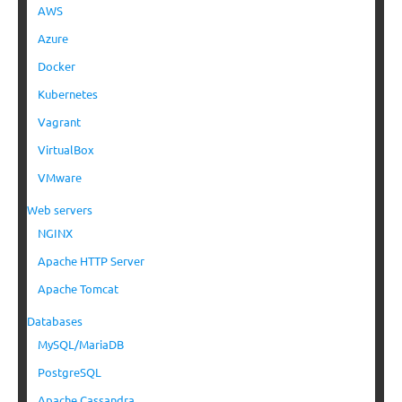
AWS
Azure
Docker
Kubernetes
Vagrant
VirtualBox
VMware
Web servers
NGINX
Apache HTTP Server
Apache Tomcat
Databases
MySQL/MariaDB
PostgreSQL
Apache Cassandra