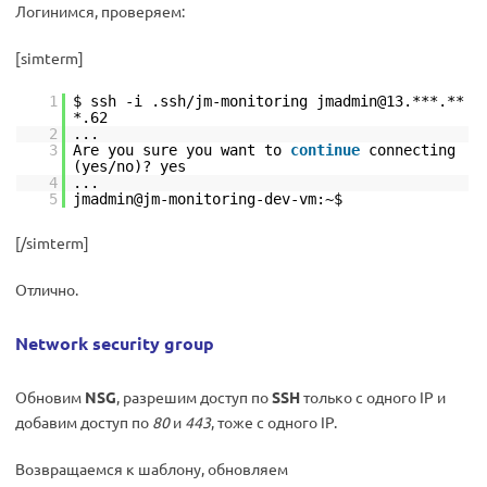
Логинимся, проверяем:
[simterm]
1
$ ssh -i .ssh/jm-monitoring jmadmin@13.***.**
*.62
2
...
3
Are you sure you want to
continue
connecting
(yes/no)? yes
4
...
5
jmadmin@jm-monitoring-dev-vm:~$
[/simterm]
Отлично.
Network security group
Обновим
NSG
, разрешим доступ по
SSH
только с одного IP и
добавим доступ по
80
и
443
, тоже с одного IP.
Возвращаемся к шаблону, обновляем