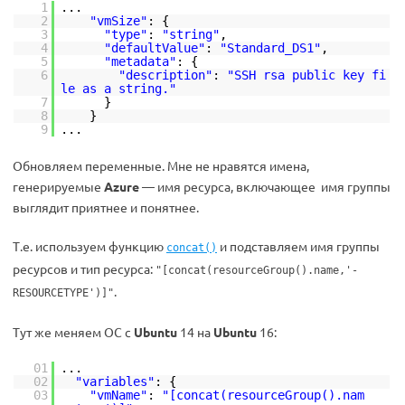
1
...
2
"vmSize"
: {
3
"type"
:
"string"
,
4
"defaultValue"
:
"Standard_DS1"
,
5
"metadata"
: {
6
"description"
:
"SSH rsa public key fi
le as a string."
7
}
8
}
9
...
Обновляем переменные. Мне не нравятся имена,
генерируемые
Azure
— имя ресурса, включающее имя группы
выглядит приятнее и понятнее.
Т.е. используем функцию
и подставляем имя группы
concat()
ресурсов и тип ресурса:
"[concat(resourceGroup().name,'-
.
RESOURCETYPE')]"
Тут же меняем ОС с
Ubuntu
14 на
Ubuntu
16:
01
...
02
"variables"
: {
03
"vmName"
:
"[concat(resourceGroup().nam