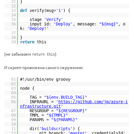
31
}
32
33
def
verify(msg=
'1'
) {
34
35
stage
'Verify'
36
input id:
'Deploy'
, message:
"${msg}"
, o
k:
'Deploy!'
37
38
}
39
return
this
(не забываем
)
return this
И скрипт провижена самого окружения:
01
#!/usr/bin/env groovy
02
03
node {
04
05
TAG =
"${env.BUILD_TAG}"
06
INFRAURL =
'
https://github.com/jm/azure-i
nfrastructure.git
'
07
RESGROUP =
"${RESGROUP}"
08
TMPL =
"${TMPL}"
09
PARAMS =
"${PARAMS}"
10
11
dir(
'buildscripts'
) {
12
git branch:
'master'
, credentialsId: