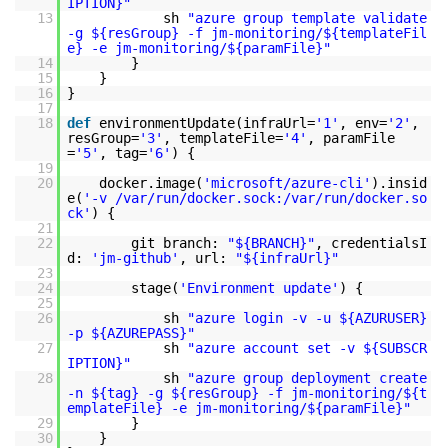
IPTION}"
13
sh
"azure group template validate
-g ${resGroup} -f jm-monitoring/${templateFil
e} -e jm-monitoring/${paramFile}"
14
}
15
}
16
}
17
18
def
environmentUpdate(infraUrl=
'1'
, env=
'2'
,
resGroup=
'3'
, templateFile=
'4'
, paramFile
=
'5'
, tag=
'6'
) {
19
20
docker.image(
'microsoft/azure-cli'
).insid
e(
'-v /var/run/docker.sock:/var/run/docker.so
ck'
) {
21
22
git branch:
"${BRANCH}"
, credentialsI
d:
'jm-github'
, url:
"${infraUrl}"
23
24
stage(
'Environment update'
) {
25
26
sh
"azure login -v -u ${AZURUSER}
-p ${AZUREPASS}"
27
sh
"azure account set -v ${SUBSCR
IPTION}"
28
sh
"azure group deployment create
-n ${tag} -g ${resGroup} -f jm-monitoring/${t
emplateFile} -e jm-monitoring/${paramFile}"
29
}
30
}