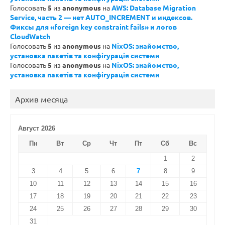
Голосовать
5
из
anonymous
на
AWS: Database Migration
Service, часть 2 — нет AUTO_INCREMENT и индексов.
Фиксы для «foreign key constraint fails» и логов
CloudWatch
Голосовать
5
из
anonymous
на
NixOS: знайомство,
установка пакетів та конфігурація системи
Голосовать
5
из
anonymous
на
NixOS: знайомство,
установка пакетів та конфігурація системи
Архив месяца
Август 2026
Пн
Вт
Ср
Чт
Пт
Сб
Вс
1
2
3
4
5
6
7
8
9
10
11
12
13
14
15
16
17
18
19
20
21
22
23
24
25
26
27
28
29
30
31