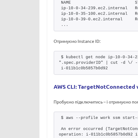
NAME                          S
ip-10-0-34-239.ec2.internal   R
ip-10-0-35-100.ec2.internal   R
ip-10-0-39-0.ec2.internal     R
...
Отримуємо Instance ID:
$ kubectl get node ip-10-0-34-2
".spec.providerID" | cut -d \/ -
i-011b1c0b5857b0d92
AWS CLI: TargetNotConnected w
Пробуємо підключитись – і отримуємо по
$ aws --profile work ssm start-
An error occurred (TargetNotCon
operation: i-011b1c0b5857b0d92 i