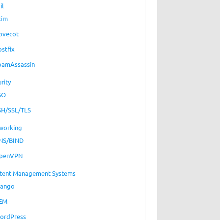
il
xim
ovecot
ostfix
pamAssassin
rity
SO
SH/SSL/TLS
working
NS/BIND
penVPN
tent Management Systems
jango
EM
ordPress