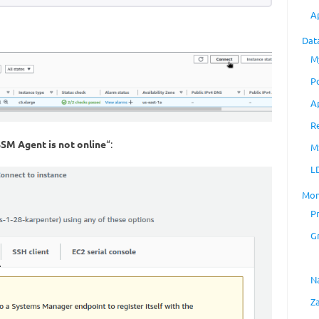
A
Dat
M
P
A
R
SM Agent is not online
“:
M
L
Mon
P
G
N
Z