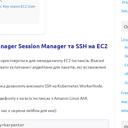
PC
Jir
ic Key через EC2 User
Set
O
Lin
nager Session Manager та SSH на EC2
A
D
ористовується для менеджменту EC2-інстансів. Взагалі
C
увати за патчами і апдейтами для пакетів, які встановлені
U
S
, яка дозволить виконати SSH на Kubernetes WorkerNode.
Fre
дефолту є на всіх інстансах з Amazon Linux AMI.
ma
 нас є окрема лейбла для них):
Win
y=karpenter
m