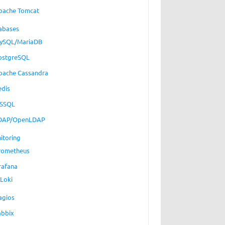
pache Tomcat
abases
ySQL/MariaDB
ostgreSQL
pache Cassandra
edis
SSQL
DAP/OpenLDAP
itoring
rometheus
rafana
Loki
agios
abbix