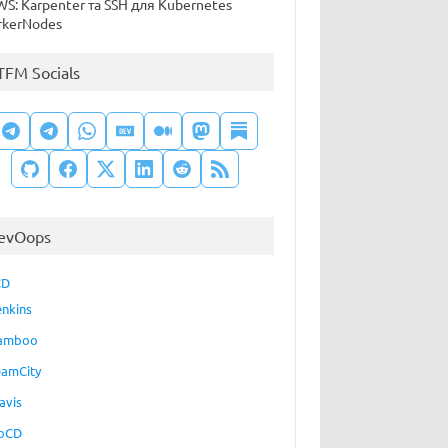
S: Karpenter та SSH для Kubernetes
kerNodes
TFM Socials
evOops
CD
enkins
amboo
eamCity
avis
oCD