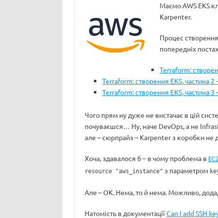
Маємо AWS EKS кл
Karpenter.
Процес створення 
попередніх постах
Terraform: створен
Terraform: створення EKS, частина 2
Terraform: створення EKS, частина 3 
Чого прям ну дуже не вистачає в цій систе
почуваєшся… Ну, наче DevOps, а не Infrast
але – сюрпрайз – Karpenter з коробки не 
Хоча, здавалося б – в чому проблема в
EC
з параметром
resource "aws_instance"
ke
Але – ОК. Нема, то й нема. Можливо, дода
Натомість в документації
Can I add SSH ke