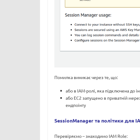
Помилка виникає через те, що:
або в IAM-ролі, яка підключена до і
або EC2 запущено в приватній мереж
ендпоінту
SessionManager та політики для I
Перевіряємо – знаходимо IAM Role: