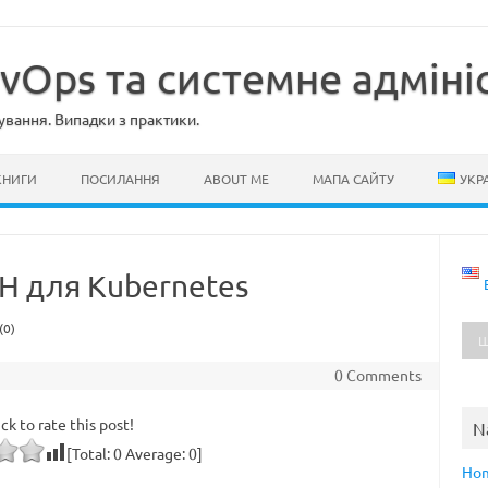
evOps та системне адміні
ування. Випадки з практики.
КНИГИ
ПОСИЛАННЯ
ABOUT ME
МАПА САЙТУ
УКР
SH для Kubernetes
(0)
0 Comments
ick to rate this post!
N
[Total:
0
Average:
0
]
Ho