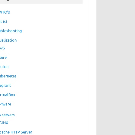
WTO’s
t is?
ubleshooting
ualization
WS
zure
ocker
ubernetes
agrant
irtualBox
Mware
 servers
GINX
pache HTTP Server