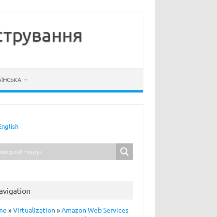
стрування
АЇНСЬКА
English
avigation
me
»
Virtualization
»
Amazon Web Services