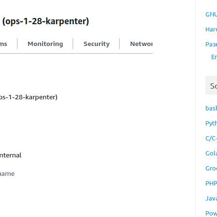
GNU
Har
Раз
E
S
bas
Pyt
C/C
Gol
Gro
PH
Jav
Pow