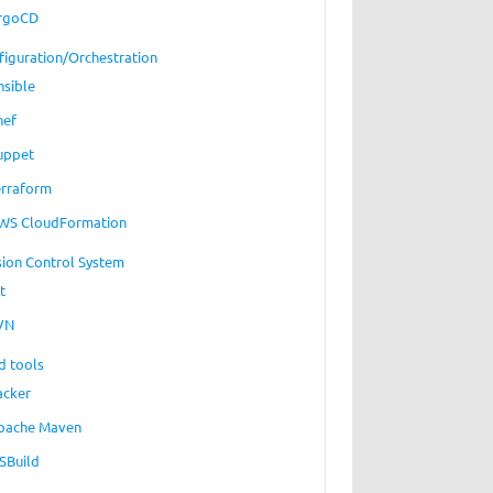
rgoCD
figuration/Orchestration
nsible
hef
uppet
erraform
WS CloudFormation
sion Control System
t
VN
d tools
acker
pache Maven
SBuild