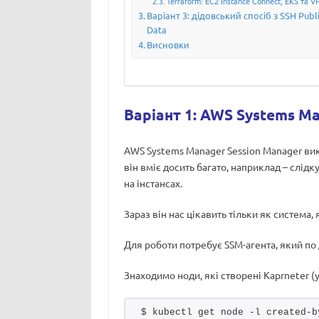
Terraform: EC2 Instance Connect, EKS та V
Варіант 3: дідовський спосіб з SSH Publ
Data
Висновки
Варіант 1: AWS Systems Ma
AWS Systems Manager Session Manager вик
він вміє досить багато, наприклад – слідк
на інстансах.
Зараз він нас цікавить тільки як система
Для роботи потребує SSM-агента, який по 
Знаходимо ноди, які створені Kaprneter (у
$ kubectl get node -l created-b