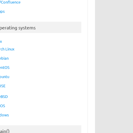
a/Confluence
ups
perating systems
ux
rch Linux
ebian
entOS
buntu
USE
eBSD
cOS
dows
ain()