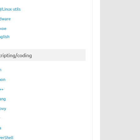
/Linux utils
dware
ное
nglish
cripting/coding
h
hon
++
ang
ovy
P
a
erShell