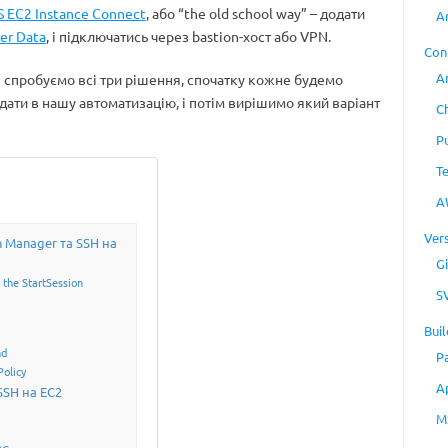
 EC2 Instance Connect
, або “the old school way” – додати
A
er Data
, і підключатись через bastion-хост або VPN.
Con
A
і спробуємо всі три рішення, спочатку кожне будемо
дати в нашу автоматизацію, і потім вирішимо який варіант
C
P
T
A
Ver
n Manager та SSH на
Gi
the StartSession
S
Buil
nd
P
olicy
A
 SSH на EC2
M