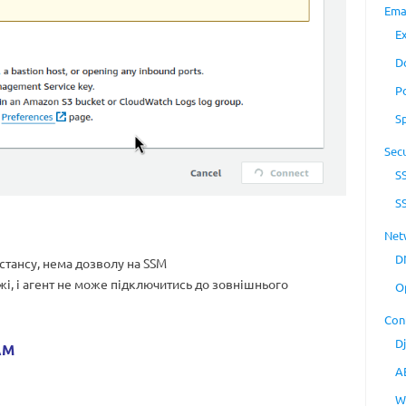
Ema
E
D
P
S
Secu
S
S
Net
D
нстансу, нема дозволу на SSM
і, і агент не може підключитись до зовнішнього
O
Con
D
AM
A
W