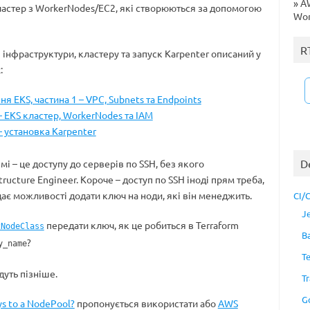
»
AW
астер з WorkerNodes/EC2, які створюються за допомогою
Wor
R
інфраструктури, кластеру та запуск Karpenter описаний у
:
ня EKS, частина 1 – VPC, Subnets та Endpoints
 – EKS кластер, WorkerNodes та IAM
– установка Karpenter
D
мі – це доступу до серверів по SSH, без якого
ructure Engineer. Короче – доступ по SSH іноді прям треба,
дає можливості додати ключ на ноди, які він менеджить.
CI/
J
передати ключ, як це робиться в Terraform
2NodeClass
B
?
y_name
T
дуть пізніше.
Tr
G
ys to a NodePool?
пропонується використати або
AWS