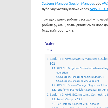
Systems Manager Session Manager
, або
AWS
публічну частину ключа через
AWS EC2 Us
Тож що будемо робити сьогодні – по черз
робити руками, потім дивитись як його до
буде найпростішим.
Зміст
Варіант 1: AWS Systems Manager Sessio
EC2
AWS CLI: TargetNotConnected when calling 
operation
SessionManager та політики для IAM
SessionManager та VPC Endpoint
AWS CLI: SessionManagerPlugin is not fou
Terraform: EKS module та додавання IAM P
Варіант 2: AWS EC2 Instance Connect та
SecurityGroup та SSH
EC2 Instance Connect VPC Endpoint