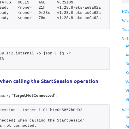
TATUS   ROLES    AGE     VERSION
eady    <none>   21h     v1.28.8-eks-ae9a62a
HO
eady    <none>   9m28s   v1.28.8-eks-ae9a62a
eady    <none>   78m     v1.28.8-eks-ae9a62a
Wha
Tro
Virt
A
39.ec2.internal -o json | jq -r 
A
f5 
D
K
hen calling the StartSession operation
V
V
милку “
TargetNotConnected
“:
V
Web
session --target i-011b1c0b5857b0d92
N
nected) when calling the StartSession 
s not connected.
A