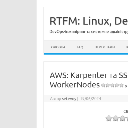
Перейти
до
вмісту
RTFM: Linux, D
DevOps-інжиніринг та системне адміністр
ГОЛОВНА
FAQ
ПЕРЕКЛАДИ
AWS: Karpenter та S
WorkerNodes
0 
Автор
setevoy
|
19/06/2024
Cl