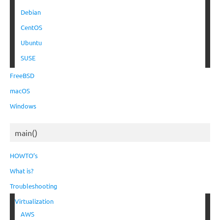
Debian
CentOS
Ubuntu
SUSE
FreeBSD
macOS
Windows
main()
HOWTO’s
What is?
Troubleshooting
Virtualization
AWS