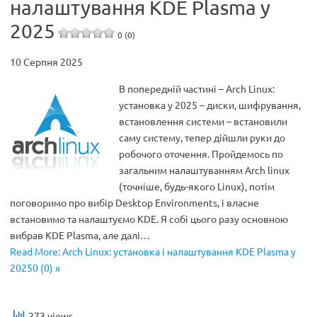
налаштування KDE Plasma у
2025
0 (0)
10 Серпня 2025
В попередній частині – Arch Linux:
установка у 2025 – диски, шифрування,
встановлення системи – встановили
саму систему, тепер дійшли руки до
робочого оточення. Пройдемось по
загальним налаштуванням Arch linux
(точніше, будь-якого Linux), потім
поговоримо про вибір Desktop Environments, і власне
встановимо та налаштуємо KDE. Я собі цього разу основною
вибрав KDE Plasma, але далі…
Read More: Arch Linux: установка і налаштування KDE Plasma у
20250 (0) »
273 views