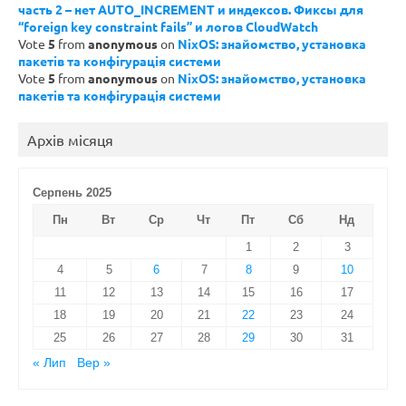
часть 2 – нет AUTO_INCREMENT и индексов. Фиксы для
“foreign key constraint fails” и логов CloudWatch
Vote
5
from
anonymous
on
NixOS: знайомство, установка
пакетів та конфігурація системи
Vote
5
from
anonymous
on
NixOS: знайомство, установка
пакетів та конфігурація системи
Архів місяця
Серпень 2025
Пн
Вт
Ср
Чт
Пт
Сб
Нд
1
2
3
4
5
6
7
8
9
10
11
12
13
14
15
16
17
18
19
20
21
22
23
24
25
26
27
28
29
30
31
« Лип
Вер »