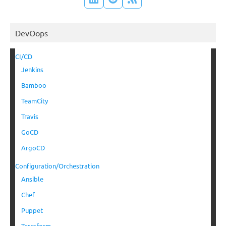
DevOops
CI/CD
Jenkins
Bamboo
TeamCity
Travis
GoCD
ArgoCD
Configuration/Orchestration
Ansible
Chef
Puppet
Terraform