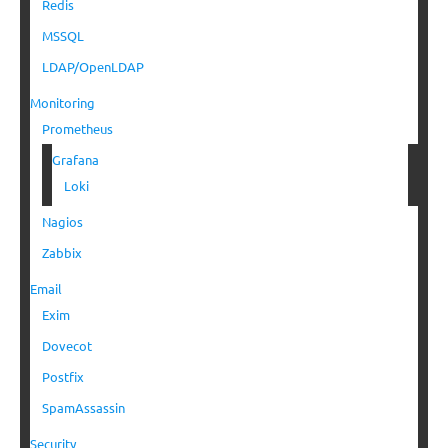
Redis
MSSQL
LDAP/OpenLDAP
Monitoring
Prometheus
Grafana
Loki
Nagios
Zabbix
Email
Exim
Dovecot
Postfix
SpamAssassin
Security