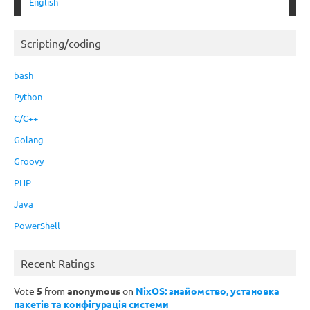
English
Scripting/coding
bash
Python
C/C++
Golang
Groovy
PHP
Java
PowerShell
Recent Ratings
Vote
5
from
anonymous
on
NixOS: знайомство, установка
пакетів та конфігурація системи