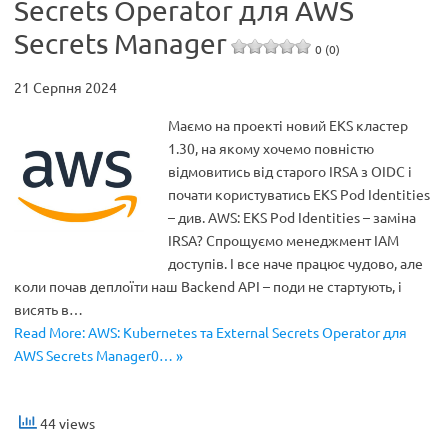
Secrets Operator для AWS
Secrets Manager
0 (0)
21 Серпня 2024
Маємо на проекті новий EKS кластер
1.30, на якому хочемо повністю
відмовитись від старого IRSA з OIDC і
почати користуватись EKS Pod Identities
– див. AWS: EKS Pod Identities – заміна
IRSA? Спрощуємо менеджмент IAM
доступів. І все наче працює чудово, але
коли почав деплоїти наш Backend API – поди не стартують, і
висять в…
Read More: AWS: Kubernetes та External Secrets Operator для
AWS Secrets Manager0… »
44 views