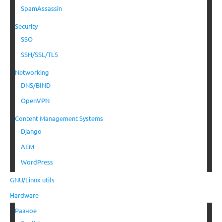
SpamAssassin
Security
SSO
SSH/SSL/TLS
Networking
DNS/BIND
OpenVPN
Content Management Systems
Django
AEM
WordPress
GNU/Linux utils
Hardware
Разное