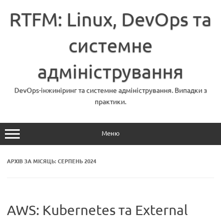
Перейти
до
RTFM: Linux, DevOps та
вмісту
системне
адміністрування
DevOps-інжиніринг та системне адміністрування. Випадки з
практики.
Меню
АРХІВ ЗА МІСЯЦЬ:
СЕРПЕНЬ 2024
AWS: Kubernetes та External