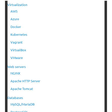
Virtualization
AWS
Azure
Docker
Kubernetes
Vagrant
VirtualBox
VMware
Web servers
NGINX
Apache HTTP Server
Apache Tomcat
Databases
MySQL/MariaDB
PostgreSQL