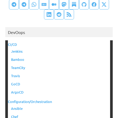
DevOops
CI/CD
Jenkins
Bamboo
TeamCity
Travis
GoCD
ArgoCD
Configuration/Orchestration
Ansible
Chef