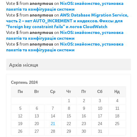
Vote
5
from
anonymous
on
NixOS: знайомство, установка
пакетів та конфігурація системи
Vote
5
from
anonymous
on
AWS: Database Migration Service,
часть 2 – нет AUTO_INCREMENT и индексов. Фиксы для
“foreign key constraint fails” и логов CloudWatch
Vote
5
from
anonymous
on
NixOS: знайомство, установка
пакетів та конфігурація системи
Vote
5
from
anonymous
on
NixOS: знайомство, установка
пакетів та конфігурація системи
Архів місяця
Серпень 2024
Пн
Вт
Ср
Чт
Пт
Сб
Нд
1
2
3
4
5
6
7
8
9
10
11
12
13
14
15
16
17
18
19
20
21
22
23
24
25
26
27
28
29
30
31