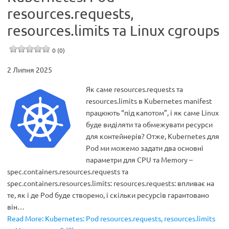
resources.requests,
resources.limits та Linux cgroups
0 (0)
2 Липня 2025
Як саме resources.requests та
resources.limits в Kubernetes manifest
працюють “під капотом”, і як саме Linux
буде виділяти та обмежувати ресурси
для контейнерів? Отже, Kubernetes для
Pod ми можемо задати два основні
параметри для CPU та Memory –
spec.containers.resources.requests та
spec.containers.resources.limits: resources.requests: впливає на
те, як і де Pod буде створено, і скільки ресурсів гарантовано
він…
Read More: Kubernetes: Pod resources.requests, resources.limits