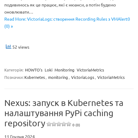
подивимось як це працює, які є нюанси, а потім будемо
оновлювати…
Read More: VictoriaLogs: створення Recording Rules з VMAlert0
(0) »
52 views
Категорія:
HOWTO's
Loki
Monitoring
VictoriaMetrics
Позначки:
Kubernetes
,
monitoring
,
VictoriaLogs
,
VictoriaMetrics
Nexus: запуск в Kubernetes та
налаштування PyPi caching
repository
0 (0)
11 Грудня 2024