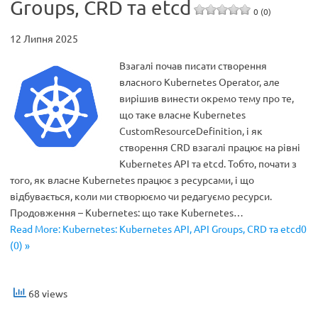
Groups, CRD та etcd
0 (0)
12 Липня 2025
Взагалі почав писати створення
власного Kubernetes Operator, але
вирішив винести окремо тему про те,
що таке власне Kubernetes
CustomResourceDefinition, і як
створення CRD взагалі працює на рівні
Kubernetes API та etcd. Тобто, почати з
того, як власне Kubernetes працює з ресурсами, і що
відбувається, коли ми створюємо чи редагуємо ресурси.
Продовження – Kubernetes: що таке Kubernetes…
Read More: Kubernetes: Kubernetes API, API Groups, CRD та etcd0
(0) »
68 views