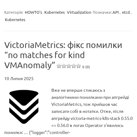
Категорія:
HOWTO's
Kubernetes
Virtualization
Позначки:
API
,
etcd
,
Kubernetes
VictoriaMetrics: фікс помилки
“no matches for kind
VMAnomaly”
0 (0)
10 Липня 2025
Вже не вперше стикаюсь з
аналогічними помилками при апгрейді
VictoriaMetrics, тож прийшов час
записати собі в нотатки. Отже, після
апгрейду victoria-metrics-k8s-stack 0.55.0
=> 0.56.0 в логах Operator з’явились
помилки: … {“logger”:”controller-