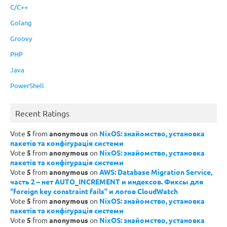
C/C++
Golang
Groovy
PHP
Java
PowerShell
Recent Ratings
Vote
5
from
anonymous
on
NixOS: знайомство, установка
пакетів та конфігурація системи
Vote
5
from
anonymous
on
NixOS: знайомство, установка
пакетів та конфігурація системи
Vote
5
from
anonymous
on
AWS: Database Migration Service,
часть 2 – нет AUTO_INCREMENT и индексов. Фиксы для
“foreign key constraint fails” и логов CloudWatch
Vote
5
from
anonymous
on
NixOS: знайомство, установка
пакетів та конфігурація системи
Vote
5
from
anonymous
on
NixOS: знайомство, установка