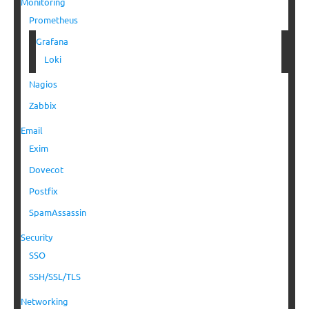
Monitoring
Prometheus
Grafana
Loki
Nagios
Zabbix
Email
Exim
Dovecot
Postfix
SpamAssassin
Security
SSO
SSH/SSL/TLS
Networking