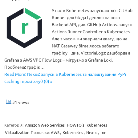
У нас в Kubernetes запускаються GitHub
Runner для білда і деплоя нашого
Backend API, див. GitHub Actions: запуск
Actions Runner Controller в Kubernetes.
Але з часом ми звернули увагу, що на
NAT Gateway бігає якось забагато
трафіку – див. VictoriaLogs: дашборда в
Grafana з AWS VPC Flow Logs – мігруємо з Grafana Loki.
Проблема: трафік…
Read More: Nexus: запуск в Kubernetes та налаштування PyPi
caching repository0 (0) »
31 views
Категорія:
Amazon Web Services
HOWTO's
Kubernetes
Virtualization
Позначки:
AWS
,
Kubernetes
,
Nexus
,
run