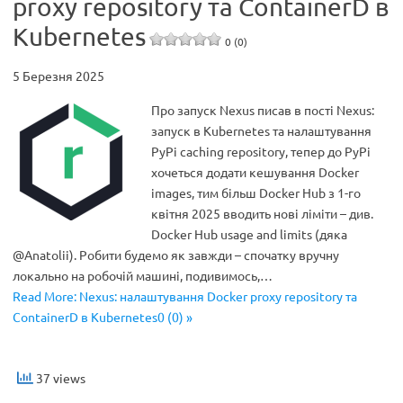
proxy repository та ContainerD в
Kubernetes
0 (0)
5 Березня 2025
Про запуск Nexus писав в пості Nexus:
запуск в Kubernetes та налаштування
PyPi caching repository, тепер до PyPi
хочеться додати кешування Docker
images, тим більш Docker Hub з 1-го
квітня 2025 вводить нові ліміти – див.
Docker Hub usage and limits (дяка
@Anatolii). Робити будемо як завжди – спочатку вручну
локально на робочій машині, подивимось,…
Read More: Nexus: налаштування Docker proxy repository та
ContainerD в Kubernetes0 (0) »
37 views