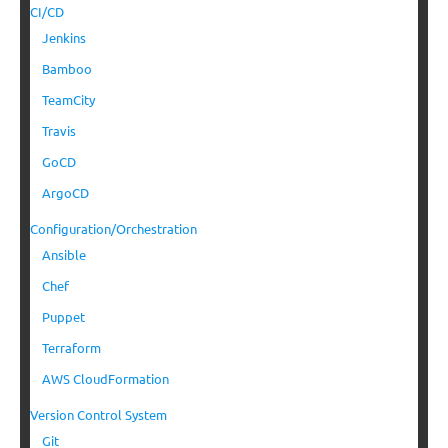
CI/CD
Jenkins
Bamboo
TeamCity
Travis
GoCD
ArgoCD
Configuration/Orchestration
Ansible
Chef
Puppet
Terraform
AWS CloudFormation
Version Control System
Git