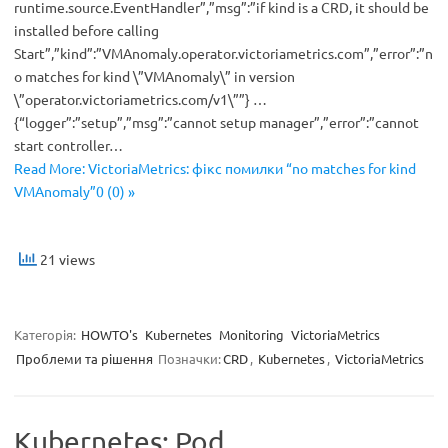
runtime.source.EventHandler”,”msg”:”if kind is a CRD, it should be
installed before calling
Start”,”kind”:”VMAnomaly.operator.victoriametrics.com”,”error”:”n
o matches for kind \”VMAnomaly\” in version
\”operator.victoriametrics.com/v1\””} …
{“logger”:”setup”,”msg”:”cannot setup manager”,”error”:”cannot
start controller…
Read More: VictoriaMetrics: фікс помилки “no matches for kind
VMAnomaly”0 (0) »
21 views
Категорія:
HOWTO's
Kubernetes
Monitoring
VictoriaMetrics
Проблеми та рішення
Позначки:
CRD
,
Kubernetes
,
VictoriaMetrics
Kubernetes: Pod