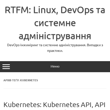
Перейти
до
RTFM: Linux, DevOps та
вмісту
системне
адміністрування
DevOps-інжиніринг та системне адміністрування. Випадки з
практики.
Меню
АРХІВ ТЕҐУ:
KUBERNETES
Kubernetes: Kubernetes API, API