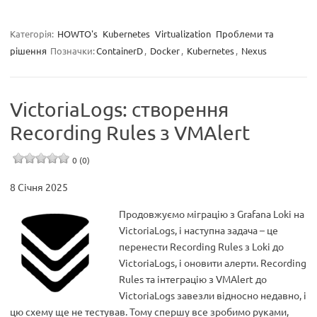
Категорія:
HOWTO's
Kubernetes
Virtualization
Проблеми та
рішення
Позначки:
ContainerD
,
Docker
,
Kubernetes
,
Nexus
VictoriaLogs: створення
Recording Rules з VMAlert
0 (0)
8 Січня 2025
Продовжуємо міграцію з Grafana Loki на
VictoriaLogs, і наступна задача – це
перенести Recording Rules з Loki до
VictoriaLogs, і оновити алерти. Recording
Rules та інтеграцію з VMAlert до
VictoriaLogs завезли відносно недавно, і
цю схему ще не тестував. Тому спершу все зробимо руками,