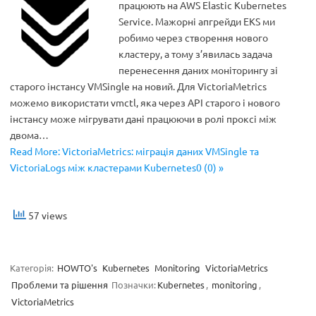
працюють на AWS Elastic Kubernetes
Service. Мажорні апгрейди EKS ми
робимо через створення нового
кластеру, а тому з’явилась задача
перенесення даних моніторингу зі
старого інстансу VMSingle на новий. Для VictoriaMetrics
можемо використати vmctl, яка через API старого і нового
інстансу може мігрувати дані працюючи в ролі проксі між
двома…
Read More: VictoriaMetrics: міграція даних VMSingle та
VictoriaLogs між кластерами Kubernetes0 (0) »
57 views
Категорія:
HOWTO's
Kubernetes
Monitoring
VictoriaMetrics
Проблеми та рішення
Позначки:
Kubernetes
,
monitoring
,
VictoriaMetrics