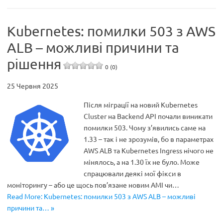
Kubernetes: помилки 503 з AWS
ALB – можливі причини та
рішення
0 (0)
25 Червня 2025
Після міграції на новий Kubernetes
Cluster на Backend API почали виникати
помилки 503. Чому з’явились саме на
1.33 – так і не зрозумів, бо в параметрах
AWS ALB та Kubernetes Ingress нічого не
мінялось, а на 1.30 їх не було. Може
спрацювали деякі мої фікси в
моніторингу – або це щось пов’язане новим AMI чи…
Read More: Kubernetes: помилки 503 з AWS ALB – можливі
причини та… »