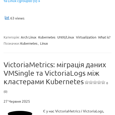
та Linux cgroups0 (0) »
63 views
Категорія:
Arch Linux
Kubernetes
UNIX/Linux
Virtualization
What is?
Позначки:
Kubernetes
,
Linux
VictoriaMetrics: міграція даних
VMSingle та VictoriaLogs між
кластерами Kubernetes
0
(0)
27 Червня 2025
Є у нас VictoriaMetrics і VictoriaLogs,