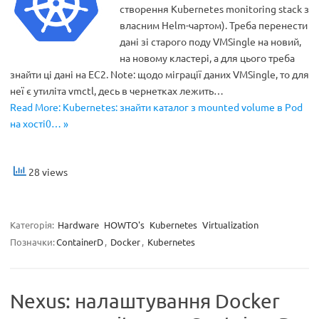
створення Kubernetes monitoring stack з
власним Helm-чартом). Треба перенести
дані зі старого поду VMSingle на новий,
на новому кластері, а для цього треба
знайти ці дані на EC2. Note: щодо міграції даних VMSingle, то для
неї є утиліта vmctl, десь в чернетках лежить…
Read More: Kubernetes: знайти каталог з mounted volume в Pod
на хості0… »
28 views
Категорія:
Hardware
HOWTO's
Kubernetes
Virtualization
Позначки:
ContainerD
,
Docker
,
Kubernetes
Nexus: налаштування Docker