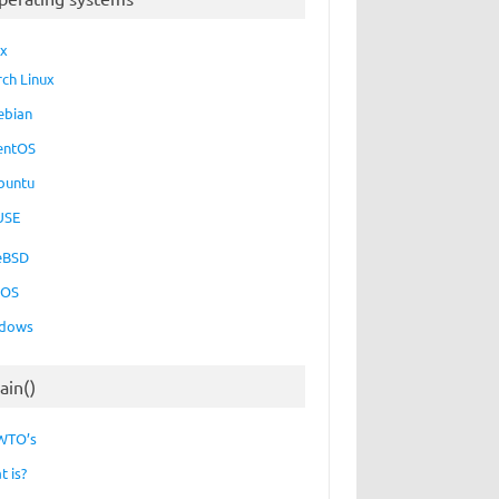
ux
rch Linux
ebian
entOS
buntu
USE
eBSD
cOS
dows
ain()
WTO’s
t is?