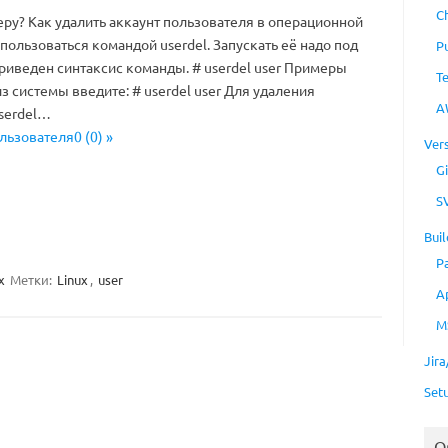
C
еру? Как удалить аккаунт пользователя в операционной
пользоваться командой userdel. Запускать её надо под
P
риведен синтаксис команды. # userdel user Примеры
T
з системы введите: # userdel user Для удаления
A
userdel…
льзователя0 (0) »
Ver
Gi
S
Buil
P
x
Метки:
Linux
,
user
A
M
Jir
Set
O