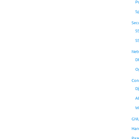
P
S
Secu
S
S
Net
D
O
Con
D
A
W
GNU
Har
Раз