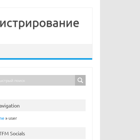
нистрирование
avigation
me
»
user
TFM Socials