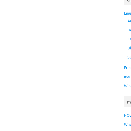
Lin
A
D
C
U
S
Fre
ma
Win
m
HO
Wha