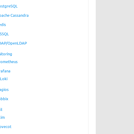
ostgreSQL
pache Cassandra
edis
SSQL
DAP/OpenLDAP
itoring
rometheus
rafana
Loki
agios
abbix
il
xim
ovecot