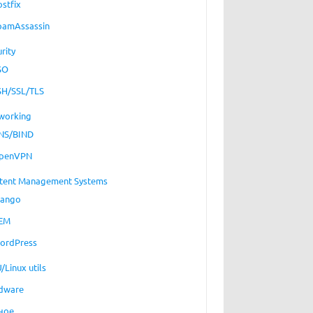
ostfix
pamAssassin
rity
SO
SH/SSL/TLS
working
NS/BIND
penVPN
tent Management Systems
jango
EM
ordPress
/Linux utils
dware
ное