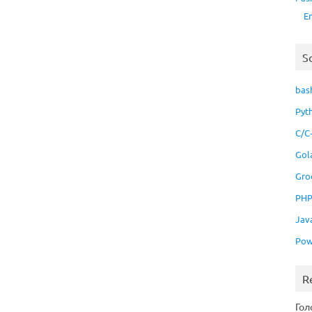
E
S
bas
Pyt
C/C
Gol
Gro
PH
Jav
Pow
R
Гол