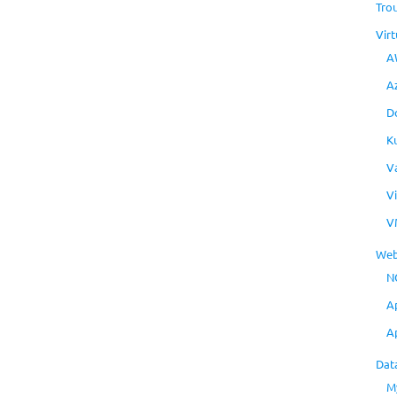
Tro
Virt
A
A
D
K
V
V
V
Web
N
A
A
Dat
M