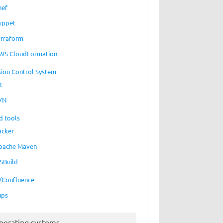
hef
uppet
erraform
WS CloudFormation
sion Control System
t
VN
d tools
acker
pache Maven
SBuild
a/Confluence
ups
perating systems