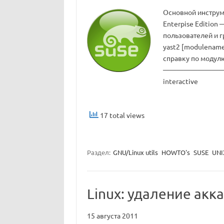
Основной инструм
Enterpise Edition
пользователей и г
yast2 [modulenam
справку по модулю 
——————————— Use
interactive
17 total views
Раздел:
GNU/Linux utils
HOWTO's
SUSE
UNI
Linux: удаление акк
15 августа 2011