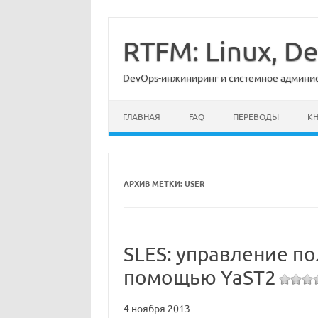
Перейти
к
содержимому
RTFM: Linux, 
DevOps-инжиниринг и системное админист
ГЛАВНАЯ
FAQ
ПЕРЕВОДЫ
К
АРХИВ МЕТКИ:
USER
SLES: управление п
помощью YaST2
4 ноября 2013