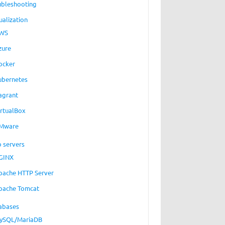
ubleshooting
ualization
WS
zure
ocker
ubernetes
agrant
irtualBox
Mware
 servers
GINX
pache HTTP Server
pache Tomcat
abases
ySQL/MariaDB