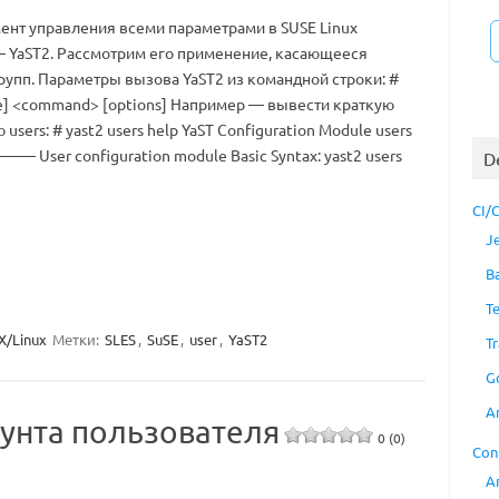
ент управления всеми параметрами в SUSE Linux
 — YaST2. Рассмотрим его применение, касающееся
рупп. Параметры вызова YaST2 из командной строки: #
e] <command> [options] Например — вывести краткую
users: # yast2 users help YaST Configuration Module users
r configuration module Basic Syntax: yast2 users
D
CI/
J
B
T
X/Linux
Метки:
SLES
,
SuSE
,
user
,
YaST2
Tr
G
A
аунта пользователя
0 (0)
Con
A