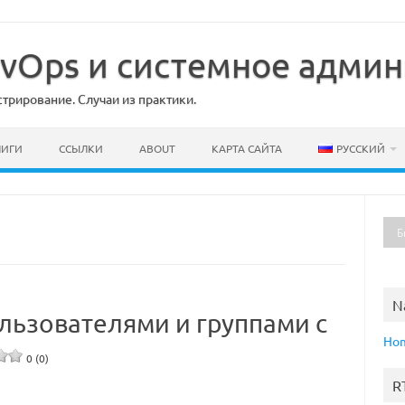
DevOps и системное адми
рирование. Случаи из практики.
НИГИ
ССЫЛКИ
ABOUT
КАРТА САЙТА
РУССКИЙ
N
ользователями и группами с
Ho
0 (0)
R