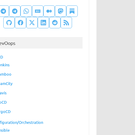
evOops
CD
enkins
amboo
eamCity
avis
oCD
rgoCD
figuration/Orchestration
nsible