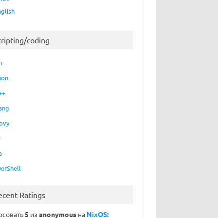
nglish
cripting/coding
h
hon
++
ang
ovy
P
a
erShell
ecent Ratings
осовать
5
из
anonymous
на
NixOS: