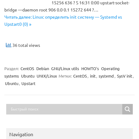
15256 636 ? S 16:31 0:00 upstart-socket-
bridge —daemon root 906 0.0 0.1 15272 644 ?…
Читать далее: Linux: определить init систему — Systemd vs
Upstart0 (0) »
36 total views
Раздел:
CentOS
Debian
GNU/Linux utils
HOWTO's
Operating
systems
Ubuntu
UNIX/Linux
Метки:
CentOS
,
init
,
systemd
,
SysV init
,
Ubuntu
,
Upstart
Navigation