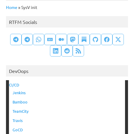
Home
»
SysV init
RTFM Socials
DevOops
CI/CD
Jenkins
Bamboo
TeamCity
Travis
GoCD