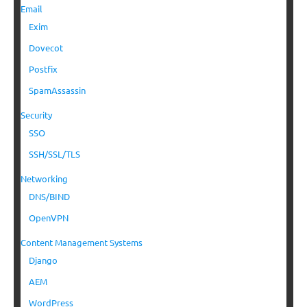
Email
Exim
Dovecot
Postfix
SpamAssassin
Security
SSO
SSH/SSL/TLS
Networking
DNS/BIND
OpenVPN
Content Management Systems
Django
AEM
WordPress