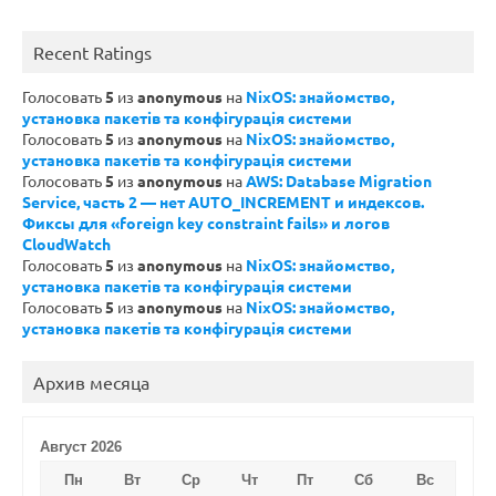
Recent Ratings
Голосовать
5
из
anonymous
на
NixOS: знайомство,
установка пакетів та конфігурація системи
Голосовать
5
из
anonymous
на
NixOS: знайомство,
установка пакетів та конфігурація системи
Голосовать
5
из
anonymous
на
AWS: Database Migration
Service, часть 2 — нет AUTO_INCREMENT и индексов.
Фиксы для «foreign key constraint fails» и логов
CloudWatch
Голосовать
5
из
anonymous
на
NixOS: знайомство,
установка пакетів та конфігурація системи
Голосовать
5
из
anonymous
на
NixOS: знайомство,
установка пакетів та конфігурація системи
Архив месяца
Август 2026
Пн
Вт
Ср
Чт
Пт
Сб
Вс