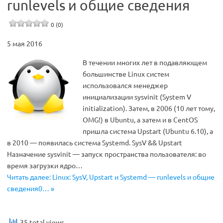
runlevels и общие сведения
0 (0)
5 мая 2016
В течении многих лет в подавляющем
большинстве Linux систем
использовался менеджер
инициализации sysvinit (System V
initialization). Затем, в 2006 (10 лет тому,
OMG!) в Ubuntu, а затем и в CentOS
пришла система Upstart (Ubuntu 6.10), а
в 2010 — появилась система Systemd. SysV && Upstart
Назначение sysvinit — запуск пространства пользователя: во
время загрузки ядро…
Читать далее: Linux: SysV, Upstart и Systemd — runlevels и общие
сведения0… »
35 total views