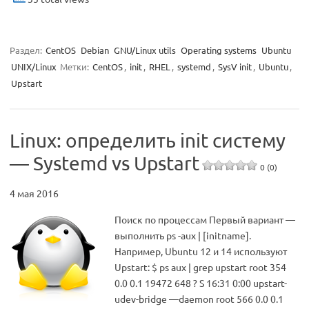
Раздел:
CentOS
Debian
GNU/Linux utils
Operating systems
Ubuntu
UNIX/Linux
Метки:
CentOS
,
init
,
RHEL
,
systemd
,
SysV init
,
Ubuntu
,
Upstart
Linux: определить init систему
— Systemd vs Upstart
0 (0)
4 мая 2016
Поиск по процессам Первый вариант —
выполнить ps -aux | [initname].
Например, Ubuntu 12 и 14 используют
Upstart: $ ps aux | grep upstart root 354
0.0 0.1 19472 648 ? S 16:31 0:00 upstart-
udev-bridge —daemon root 566 0.0 0.1