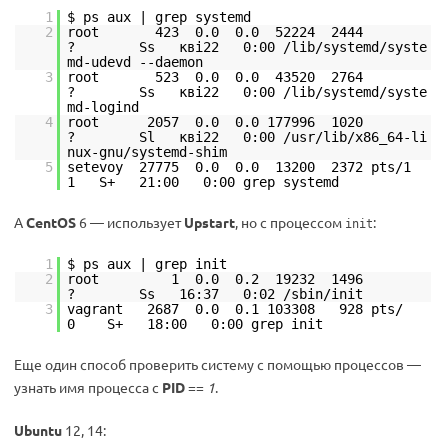
1
$ ps aux | grep systemd
2
root 423 0.0 0.0 52224 2444
? Ss кві22 0:00 /lib/systemd/syste
md-udevd --daemon
3
root 523 0.0 0.0 43520 2764
? Ss кві22 0:00 /lib/systemd/syste
md-logind
4
root 2057 0.0 0.0 177996 1020
? Sl кві22 0:00 /usr/lib/x86_64-li
nux-gnu/systemd-shim
5
setevoy 27775 0.0 0.0 13200 2372 pts/1
1 S+ 21:00 0:00 grep systemd
А
CentOS
6 — использует
Upstart
, но с процессом
:
init
1
$ ps aux | grep init
2
root 1 0.0 0.2 19232 1496
? Ss 16:37 0:02 /sbin/init
3
vagrant 2687 0.0 0.1 103308 928 pts/
0 S+ 18:00 0:00 grep init
Еще один способ проверить систему с помощью процессов —
узнать имя процесса с
PID
==
1
.
Ubuntu
12, 14: