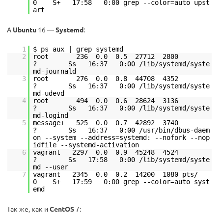
0 S+ 17:58 0:00 grep --color=auto upst
art
А
Ubuntu
16 —
Systemd
:
1
$ ps aux | grep systemd
2
root 236 0.0 0.5 27712 2800
? Ss 16:37 0:00 /lib/systemd/syste
md-journald
3
root 276 0.0 0.8 44708 4352
? Ss 16:37 0:00 /lib/systemd/syste
md-udevd
4
root 494 0.0 0.6 28624 3136
? Ss 16:37 0:00 /lib/systemd/syste
md-logind
5
message+ 525 0.0 0.7 42892 3740
? Ss 16:37 0:00 /usr/bin/dbus-daem
on --system --address=systemd: --nofork --nop
idfile --systemd-activation
6
vagrant 2297 0.0 0.9 45248 4524
? Ss 17:58 0:00 /lib/systemd/syste
md --user
7
vagrant 2345 0.0 0.2 14200 1080 pts/
0 S+ 17:59 0:00 grep --color=auto syst
emd
Так же, как и
CentOS
7: