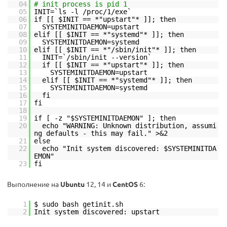
04
# init process is pid 1
05
INIT=`ls -l /proc/1/exe`
06
if [[ $INIT == *"upstart"* ]]; then
07
SYSTEMINITDAEMON=upstart
08
elif [[ $INIT == *"systemd"* ]]; then
09
SYSTEMINITDAEMON=systemd
10
elif [[ $INIT == *"/sbin/init"* ]]; then
11
INIT=`/sbin/init --version`
12
if [[ $INIT == *"upstart"* ]]; then
13
SYSTEMINITDAEMON=upstart
14
elif [[ $INIT == *"systemd"* ]]; then
15
SYSTEMINITDAEMON=systemd
16
fi
17
fi
18
19
if [ -z "$SYSTEMINITDAEMON" ]; then
20
echo "WARNING: Unknown distribution, assumi
ng defaults - this may fail." >&2
21
else
22
echo "Init system discovered: $SYSTEMINITDA
EMON"
23
fi
Выполнение на
Ubuntu
12, 14 и
CentOS
6:
1
$ sudo bash getinit.sh
2
Init system discovered: upstart