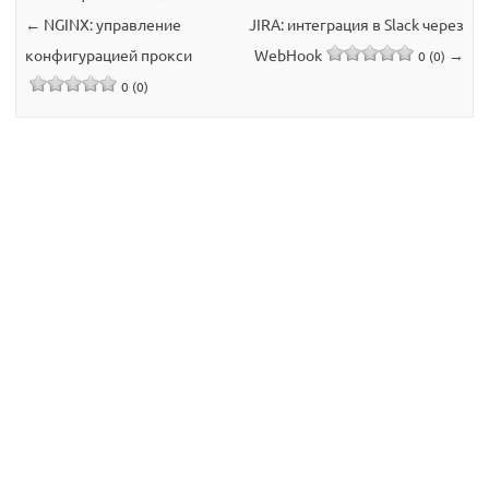
←
NGINX: управление
JIRA: интеграция в Slack через
конфигурацией прокси
WebHook
→
0 (0)
0 (0)