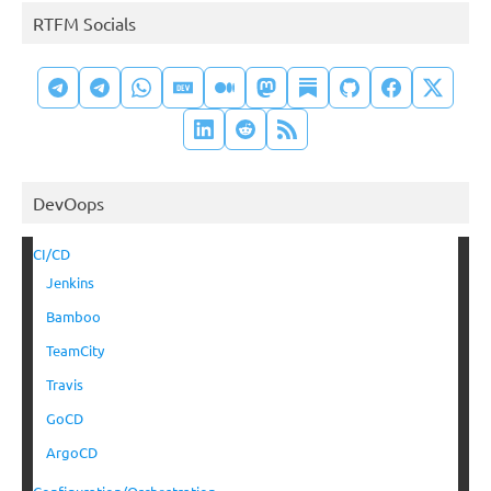
RTFM Socials
DevOops
CI/CD
Jenkins
Bamboo
TeamCity
Travis
GoCD
ArgoCD