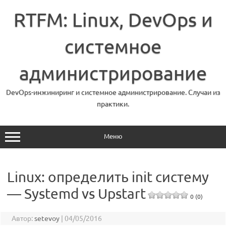
Перейти
к
RTFM: Linux, DevOps и
содержимому
системное
администрирование
DevOps-инжиниринг и системное администрирование. Случаи из
практики.
Меню
Linux: определить init систему
— Systemd vs Upstart
0 (0)
Автор:
setevoy
|
04/05/2016