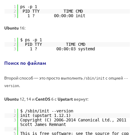
1
ps -p 1
2
PID TTY TIME CMD
3
1 ? 00:00:00 init
Ubuntu
16:
1
$ ps -p 1
2
PID TTY TIME CMD
3
1 ? 00:00:03 systemd
Поиск по файлам
Второй способ — это просто выполнить
с опцией
/sbin/init
--
.
version
Ubuntu
12, 14 и
CentOS
6 с
Upstart
вернут:
1
$ /sbin/init --version
2
init (upstart 1.12.1)
3
Copyright (C) 2006-2014 Canonical Ltd., 2011
Scott James Remnant
4
5
This is free software; see the source for cop