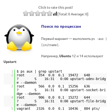
Click to rate this post!
[Total:
0
Average:
0
]
Поиск по процессам
Первый вариант — выполнить
ps -aux |
.
[initname]
Например,
Ubuntu
12 и 14 используют
Upstart
:
1
$ ps aux | grep upstart
2
root 354 0.0 0.1 19472 648
? S 16:31 0:00 upstart-udev-bridg
e --daemon
3
root 566 0.0 0.1 15256 636
? S 16:31 0:00 upstart-socket-bri
dge --daemon
4
root 906 0.0 0.1 15272 644
? S 16:31 0:00 upstart-file-bridg
e --daemon
5
vagrant 2326 0.0 0.1 10436 884 pts/