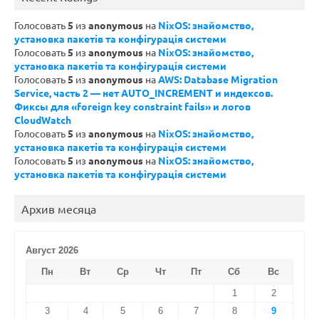
Голосовать
5
из
anonymous
на
NixOS: знайомство,
установка пакетів та конфігурація системи
Голосовать
5
из
anonymous
на
NixOS: знайомство,
установка пакетів та конфігурація системи
Голосовать
5
из
anonymous
на
AWS: Database Migration
Service, часть 2 — нет AUTO_INCREMENT и индексов.
Фиксы для «foreign key constraint fails» и логов
CloudWatch
Голосовать
5
из
anonymous
на
NixOS: знайомство,
установка пакетів та конфігурація системи
Голосовать
5
из
anonymous
на
NixOS: знайомство,
установка пакетів та конфігурація системи
Архив месяца
Август 2026
Пн
Вт
Ср
Чт
Пт
Сб
Вс
1
2
3
4
5
6
7
8
9