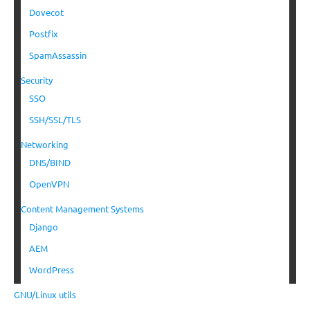
Dovecot
Postfix
SpamAssassin
Security
SSO
SSH/SSL/TLS
Networking
DNS/BIND
OpenVPN
Content Management Systems
Django
AEM
WordPress
GNU/Linux utils