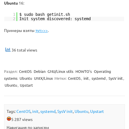
Ubuntu
16:
1
$ sudo bash getinit.sh
2
Init system discovered: systemd
Примеры взяты
тут>>>
.
36 total views
Раздел:
CentOS
Debian
GNU/Linux utils
HOWTO's
Operating
systems
Ubuntu
UNIX/Linux
Метки:
CentOS
,
init
,
systemd
,
SysV init
,
Ubuntu
,
Upstart
Tags:
CentOS
,
init
,
systemd
,
SysV init
,
Ubuntu
,
Upstart
5 287 views
Навигация по записям