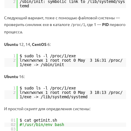
2
/sbin/init: symbolic link to /lib/systemd/sys
temd
Следующий вариант, тоже с помощью файловой системы —
проверить симлинк
в каталоге
, где 1 —
PID
первого
exe
/proc/1
процесса.
Ubuntu
12, 14,
CentOS
6:
1
$ sudo ls -l /proc/1/exe
2
lrwxrwxrwx 1 root root 0 May 3 16:31 /proc/
1/exe -> /sbin/init
Ubuntu
16:
1
$ sudo ls -l /proc/1/exe
2
lrwxrwxrwx 1 root root 0 May 3 18:13 /proc/
1/exe -> /lib/systemd/systemd
И простой скрипт для определения системы:
01
$ cat getinit.sh
02
#!/usr/bin/env bash
03