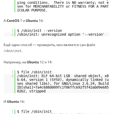
ying conditions. There is NO warranty; not e
ven for MERCHANTABILITY or FITNESS FOR A PART
ICULAR PURPOSE.
А
CentOS
7 и
Ubuntu
16:
1
$ /sbin/init --version
2
/sbin/init: unrecognized option '--version'
Ещё один способ — проверить, чем является сам файл
.
/sbin/init
Например, на
Ubuntu
12 и 14:
1
$ file /sbin/init
2
/sbin/init: ELF 64-bit LSB shared object, x8
6-64, version 1 (SYSV), dynamically linked (u
ses shared libs), for GNU/Linux 2.6.24, Build
ID[sha1]=7a4c688d009fc1f06ffc692f5f42ab09e685
82b2, stripped
И
Ubuntu
16:
1
$ file /sbin/init