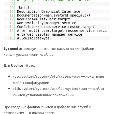
08
09
[Unit]
10
Description=Graphical Interface
11
Documentation=man:systemd.special(7)
12
Requires=multi-user.target
13
Wants=display-manager.service
14
Conflicts=rescue.service rescue.target
15
After=multi-user.target rescue.service rescu
e.target display-manager.service
16
AllowIsolate=yes
Systemd
использует несколько каталогов для файлов
конфигурации и юнит-файлов.
Для
Ubuntu
16 это:
и
— локальные
/etc/systemd/system
/etc/systemd/user
файлы конфигурации
и
— файлы
/lib/systemd/system
/usr/lib/systemd/user
юнитов установленных приложений
Про создание файлов юнитов и добавление служб к
автозапуску — в другом посте.