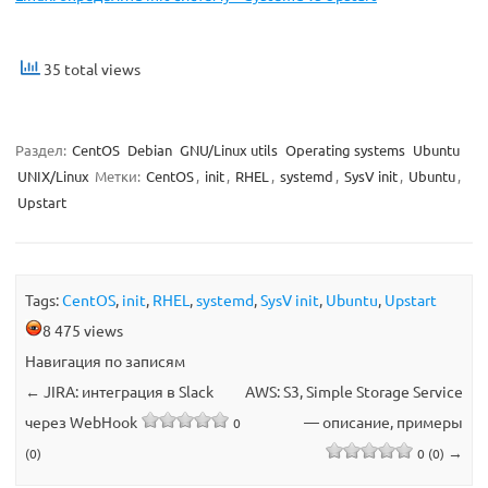
35 total views
Раздел:
CentOS
Debian
GNU/Linux utils
Operating systems
Ubuntu
UNIX/Linux
Метки:
CentOS
,
init
,
RHEL
,
systemd
,
SysV init
,
Ubuntu
,
Upstart
Tags:
CentOS
,
init
,
RHEL
,
systemd
,
SysV init
,
Ubuntu
,
Upstart
8 475 views
Навигация по записям
←
JIRA: интеграция в Slack
AWS: S3, Simple Storage Service
через WebHook
— описание, примеры
0
→
(0)
0 (0)