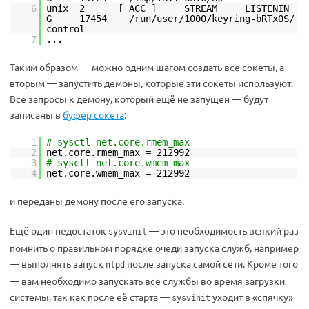
6
unix 2 [ ACC ] STREAM LISTENIN
G 17454 /run/user/1000/keyring-bRTxOS/
control
7
...
Таким образом — можно одним шагом создать все сокеты, а
вторым — запустить демоны, которые эти сокеты используют.
Все запросы к демону, который ещё не запущен — будут
записаны в
буфер сокета
:
1
# sysctl net.core.rmem_max
2
net.core.rmem_max = 212992
3
# sysctl net.core.wmem_max
4
net.core.wmem_max = 212992
и переданы демону после его запуска.
Ещё один недостаток
— это необходимость всякий раз
sysvinit
помнить о правильном порядке очеди запуска служб, например
— выполнять запуск
после запуска самой сети. Кроме того
ntpd
— вам необходимо запускать все службы во время загрузки
системы, так как после её старта —
уходит в «спячку»
sysvinit