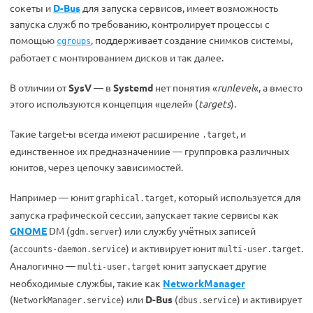
сокеты и
D-Bus
для запуска сервисов, имеет возможность
запуска служб по требованию, контролирует процессы с
помощью
, поддерживает создание снимков системы,
cgroups
работает с монтированием дисков и так далее.
В отличии от
SysV
— в
Systemd
нет понятия «
runlevel
«, а вместо
этого используются концепция «целей» (
targets
).
Такие target-ы всегда имеют расширение
, и
.target
единственное их предназначениие — группровка различных
юнитов, через цепочку зависимостей.
Например — юнит
, который используется для
graphical.target
запуска графической сессии, запускает такие сервисы как
GNOME
DM (
) или службу учётных записей
gdm.server
(
) и активирует юнит
.
accounts-daemon.service
multi-user.target
Аналогично —
юнит запускает другие
multi-user.target
необходимые службы, такие как
NetworkManager
(
) или
D-Bus
(
) и активирует
NetworkManager.service
dbus.service