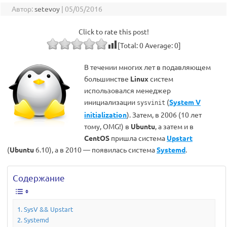
Автор:
setevoy
|
05/05/2016
Click to rate this post!
[Total:
0
Average:
0
]
В течении многих лет в подавляющем
большинстве
Linux
систем
использовался менеджер
инициализации
(
System V
sysvinit
initialization
). Затем, в 2006 (10 лет
тому, OMG!) в
Ubuntu
, а затем и в
CentOS
пришла система
Upstart
(
Ubuntu
6.10), а в 2010 — появилась система
Systemd
.
Содержание
SysV && Upstart
Systemd