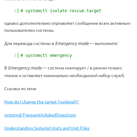
1
# systemctl isolate rescue.target
однако дополнительно отрпавляет сообщение всем активным
пользователям системы.
Для перевода системы в
Emergency mode
— выполните:
1
# systemctl emergency
В
Emergency mode
— система монтирует
в режим только
/
чтение и оставляет минимально необходимый набор служб.
Ссылки по теме
How do I change the target (runlevel)?
systemd/ FrequentlyAskedQuestions
Understanding Systemd Units and Unit Files