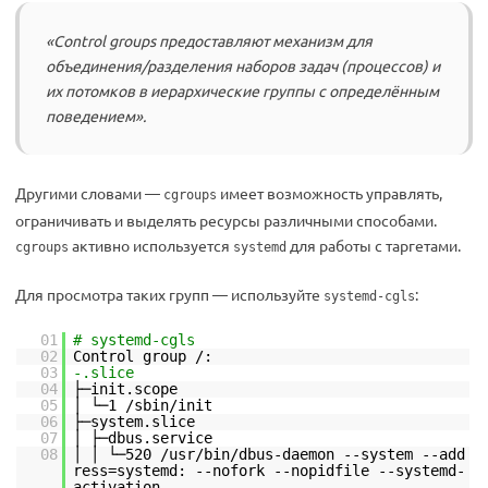
«Control groups предоставляют механизм для
объединения/разделения наборов задач (процессов) и
их потомков в иерархические группы с определённым
поведением».
Другими словами —
имеет возможность управлять,
cgroups
ограничивать и выделять ресурсы различными способами.
активно используется
для работы с таргетами.
cgroups
systemd
Для просмотра таких групп — используйте
:
systemd-cgls
01
# systemd-cgls
02
Control group /:
03
-.slice
04
├─init.scope
05
│ └─1 /sbin/init
06
├─system.slice
07
│ ├─dbus.service
08
│ │ └─520 /usr/bin/dbus-daemon --system --add
ress=systemd: --nofork --nopidfile --systemd-
activation