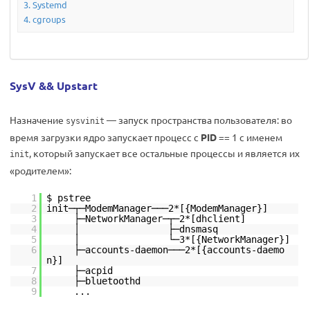
Systemd
cgroups
SysV && Upstart
Назначение
— запуск пространства пользователя: во
sysvinit
время загрузки ядро запускает процесс с
PID
== 1 с именем
, который запускает все остальные процессы и является их
init
«родителем»:
1
$ pstree
2
init─┬─ModemManager───2*[{ModemManager}]
3
├─NetworkManager─┬─2*[dhclient]
4
│ ├─dnsmasq
5
│ └─3*[{NetworkManager}]
6
├─accounts-daemon───2*[{accounts-daemo
n}]
7
├─acpid
8
├─bluetoothd
9
...