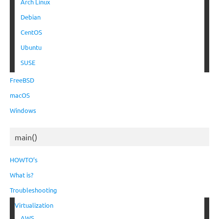
Arch Linux
Debian
CentOS
Ubuntu
SUSE
FreeBSD
macOS
Windows
main()
HOWTO’s
What is?
Troubleshooting
Virtualization
AWS