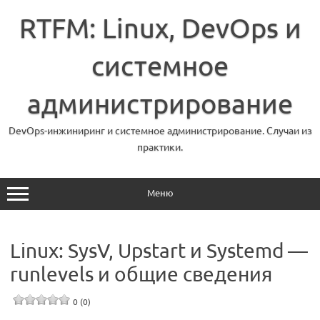
Перейти
к
RTFM: Linux, DevOps и
содержимому
системное
администрирование
DevOps-инжиниринг и системное администрирование. Случаи из
практики.
Меню
Linux: SysV, Upstart и Systemd —
runlevels и общие сведения
0 (0)