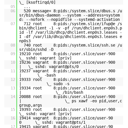
\_ [ksoftirqd/0]
05
...
06
520 message+ 8:pids:/system.slice/dbus.s /u
sr/bin/dbus-daemon --system --address=system
d: --nofork --nopidfile --systemd-activation
07
712 root 8:pids:/system.slice/ifup@e /s
bin/dhclient -1 -v -pf /run/dhclient.enp0s3.p
id -lf /var/lib/dhcp/dhclient.enp0s3.leases -
I -df /var/lib/dhcp/dhclient6.enp0s3.leases e
np0s3
08
740 root 8:pids:/system.slice/ssh.se /u
sr/sbin/sshd -D
09
19210 root 8:pids:/user.slice/user-900
\_ sshd: vagrant [priv]
10
19236 vagrant 8:pids:/user.slice/user-900
| \_ sshd: vagrant@pts/0
11
19237 vagrant 8:pids:/user.slice/user-900
| \_ -bash
12
19333 root 8:pids:/user.slice/user-900
| \_ sudo -s
13
19334 root 8:pids:/user.slice/user-900
| \_ /bin/bash
14
20088 root 8:pids:/user.slice/user-900
| \_ ps xawf -eo pid,user,c
group,args
15
19393 root 8:pids:/user.slice/user-900
\_ sshd: vagrant [priv]
16
19414 vagrant 8:pids:/user.slice/user-90
0 \_ sshd: vagrant@pts/1
17
19415 vagrant 8:pids:/user.slice/user-90