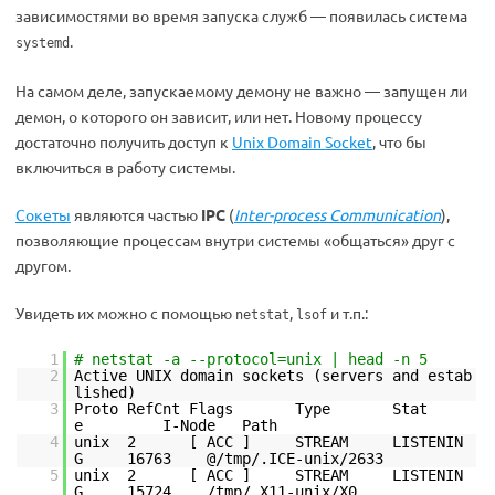
зависимостями во время запуска служб — появилась система
.
systemd
На самом деле, запускаемому демону не важно — запущен ли
демон, о которого он зависит, или нет. Новому процессу
достаточно получить доступ к
Unix Domain Socket
, что бы
включиться в работу системы.
Сокеты
являются частью
IPC
(
Inter-process Communication
),
позволяющие процессам внутри системы «общаться» друг с
другом.
Увидеть их можно с помощью
,
и т.п.:
netstat
lsof
1
# netstat -a --protocol=unix | head -n 5
2
Active UNIX domain sockets (servers and estab
lished)
3
Proto RefCnt Flags Type Stat
e I-Node Path
4
unix 2 [ ACC ] STREAM LISTENIN
G 16763 @/tmp/.ICE-unix/2633
5
unix 2 [ ACC ] STREAM LISTENIN
G 15724 /tmp/.X11-unix/X0