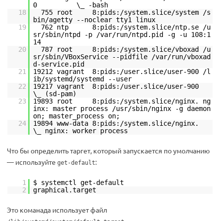
0 \_ -bash
18
755 root 8:pids:/system.slice/system /s
bin/agetty --noclear tty1 linux
19
762 ntp 8:pids:/system.slice/ntp.se /u
sr/sbin/ntpd -p /var/run/ntpd.pid -g -u 108:1
14
20
787 root 8:pids:/system.slice/vboxad /u
sr/sbin/VBoxService --pidfile /var/run/vboxad
d-service.pid
21
19212 vagrant 8:pids:/user.slice/user-900 /l
ib/systemd/systemd --user
22
19217 vagrant 8:pids:/user.slice/user-900
\_ (sd-pam)
23
19893 root 8:pids:/system.slice/nginx. ng
inx: master process /usr/sbin/nginx -g daemon
on; master_process on;
24
19894 www-data 8:pids:/system.slice/nginx.
\_ nginx: worker process
Что бы определить таргет, который запускается по умолчанию
— используйте
:
get-default
1
$ systemctl get-default
2
graphical.target
Это команада использует файл