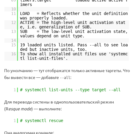
imers
10
11
LOAD = Reflects whether the unit definition
was properly loaded.
12
ACTIVE = The high-level unit activation stat
e, i.e. generalization of SUB.
13
SUB = The low-level unit activation state,
values depend on unit type.
14
15
19 loaded units listed. Pass --all to see loa
ded but inactive units, too.
16
To show all installed unit files use 'systemc
tl list-unit-files'.
По умолчанию — тут отображатся только активные таргеты. Что
бы вывести все — добавьте
:
--all
1
# systemctl list-units --type target --all
Для перевода системы в однопользовательский режим
(R
esque mode
) — выполните:
1
# systemctl rescue
Она аналогична команде: