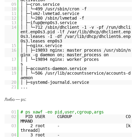
09
│ ├─cron.service
10
│ │ └─499 /usr/sbin/cron -f
11
│ ├─lvm2-lvmetad.service
12
│ │ └─280 /sbin/lvmetad -f
13
│ ├─ifup@enp0s3.service
14
│ │ └─712 /sbin/dhclient -1 -v -pf /run/dhcli
ent.enp0s3.pid -lf /var/lib/dhcp/dhclient.enp
0s3.leases -I -df /var/lib/dhcp/dhclient6.enp
0s3.leases enp0s3
15
│ ├─nginx.service
16
│ │ ├─19893 nginx: master process /usr/sbin/n
ginx -g daemon on; master_process on
17
│ │ └─19894 nginx: worker proces
s
18
│ ├─accounts-daemon.service
19
│ │ └─506 /usr/lib/accountsservice/accounts-d
aemon
20
│ ├─systemd-journald.service
21
...
Либо —
:
ps
01
# ps xawf -eo pid,user,cgroup,args
02
PID USER CGROUP CO
MMAND
03
2 root - [k
threadd]
04
3 root -