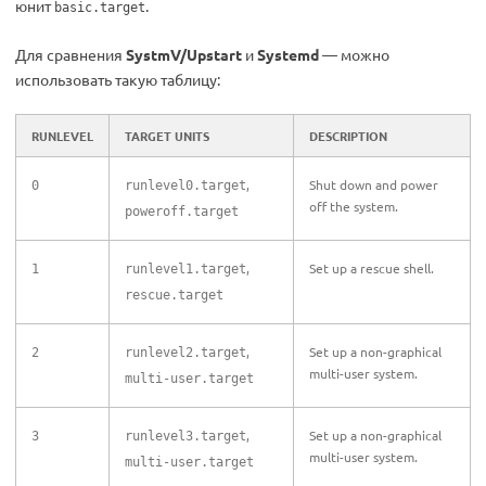
юнит
.
basic.target
Для сравнения
SystmV/Upstart
и
Systemd
— можно
использовать такую таблицу:
RUNLEVEL
TARGET UNITS
DESCRIPTION
,
Shut down and power
0
runlevel0.target
off the system.
poweroff.target
,
Set up a rescue shell.
1
runlevel1.target
rescue.target
,
Set up a non-graphical
2
runlevel2.target
multi-user system.
multi-user.target
,
Set up a non-graphical
3
runlevel3.target
multi-user system.
multi-user.target