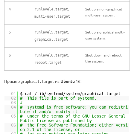
,
Set up a non-graphical
4
runlevel4.target
multi-user system.
multi-user.target
,
Set up a graphical multi-
5
runlevel5.target
user system.
graphical.target
,
Shut down and reboot
6
runlevel6.target
the system.
reboot.target
Пример
из
Ubuntu
16:
graphical.target
01
$ cat /lib/systemd/system/graphical.target
02
# This file is part of systemd.
03
#
04
# systemd is free software; you can redistri
bute it and/or modify it
05
# under the terms of the GNU Lesser General
Public License as published by
06
# the Free Software Foundation; either versi
on 2.1 of the License, or
07
# (at your option) any later version.