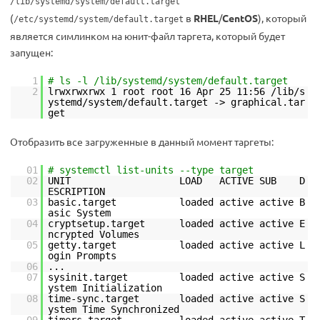
/lib/systemd/system/default.target
(
в
RHEL
/
CentOS
), который
/etc/systemd/system/default.target
является симлинком на юнит-файл таргета, который будет
запущен:
1
# ls -l /lib/systemd/system/default.target
2
lrwxrwxrwx 1 root root 16 Apr 25 11:56 /lib/s
ystemd/system/default.target -> graphical.tar
get
Отобразить все загруженные в данный момент таргеты:
01
# systemctl list-units --type target
02
UNIT LOAD ACTIVE SUB D
ESCRIPTION
03
basic.target loaded active active B
asic System
04
cryptsetup.target loaded active active E
ncrypted Volumes
05
getty.target loaded active active L
ogin Prompts
06
...
07
sysinit.target loaded active active S
ystem Initialization
08
time-sync.target loaded active active S
ystem Time Synchronized
09
timers.target loaded active active T