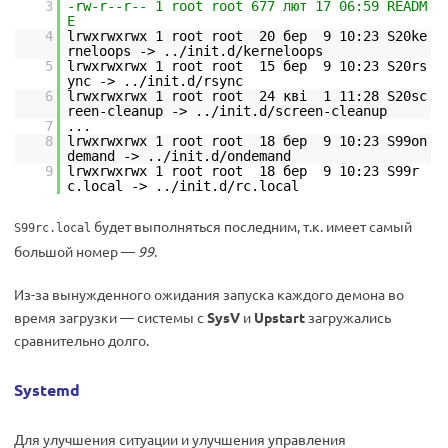
3
-rw-r--r-- 1 root root 677 лют 17 06:59 READM
E
4
lrwxrwxrwx 1 root root 20 бер 9 10:23 S20ke
rneloops -> ../init.d/kerneloops
5
lrwxrwxrwx 1 root root 15 бер 9 10:23 S20rs
ync -> ../init.d/rsync
6
lrwxrwxrwx 1 root root 24 кві 1 11:28 S20sc
reen-cleanup -> ../init.d/screen-cleanup
7
...
8
lrwxrwxrwx 1 root root 18 бер 9 10:23 S99on
demand -> ../init.d/ondemand
9
lrwxrwxrwx 1 root root 18 бер 9 10:23 S99r
c.local -> ../init.d/rc.local
будет выполняться последним, т.к. имеет самый
S99rc.local
большой номер —
99
.
Из-за вынужденного ожидания запуска каждого демона во
время загрузки — системы с
SysV
и
Upstart
загружались
сравнительно долго.
Systemd
Для улучшения ситуации и улучшения управления