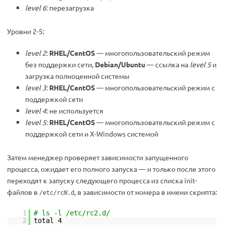
level 6
: перезагрузка
Уровни 2-5:
level 2
:
RHEL/CentOS
— многопользовательский режим
без поддержки сети,
Debian/Ubuntu
— ссылка на
level 5
и
загрузка полноценной системы
level 3
:
RHEL/CentOS
— многопользовательский режим с
поддержкой сети
level 4
: не используется
level 5
:
RHEL/CentOS
— многопользовательский режим с
поддержкой сети и X-Windows системой
Затем менеджер проверяет зависимости запущенного
процесса, ожидает его полного запуска — и только после этого
переходят к запуску следующего процесса из списка init-
файлов в
, в зависимости от номера в имени скрипта:
/etc/rc
N
.d
1
# ls -l /etc/rc2.d/
2
total 4