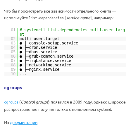
Что бы просмотреть все зависимости отдельного юнита —
используйте
[
service name
], например:
list-dependencies
01
# systemctl list-dependencies multi-user.targ
et
02
multi-user.target
03
● ├─console-setup.service
04
● ├─cron.service
05
● ├─dbus.service
06
● ├─grub-common.service
07
● ├─irqbalance.service
08
● ├─networking.service
09
● ├─nginx.service
10
...
cgroups
(
Control groups
) появился в 2009 году, однако широкое
cgroups
распространение получил только с появлением
.
systemd
Из
документации
: