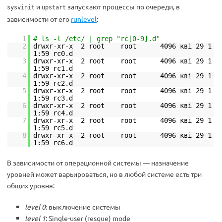
и
запускают процессы по очереди, в
sysvinit
upstart
зависимости от его
runlevel
:
1
# ls -l /etc/ | grep "rc[0-9].d"
2
drwxr-xr-x 2 root root 4096 кві 29 1
1:59 rc0.d
3
drwxr-xr-x 2 root root 4096 кві 29 1
1:59 rc1.d
4
drwxr-xr-x 2 root root 4096 кві 29 1
1:59 rc2.d
5
drwxr-xr-x 2 root root 4096 кві 29 1
1:59 rc3.d
6
drwxr-xr-x 2 root root 4096 кві 29 1
1:59 rc4.d
7
drwxr-xr-x 2 root root 4096 кві 29 1
1:59 rc5.d
8
drwxr-xr-x 2 root root 4096 кві 29 1
1:59 rc6.d
В зависимости от операционной системы — назначение
уровней может варьироваться, но в любой системе есть три
общих уровня:
level 0
: выключение системы
level 1
: Single-user (resque) mode