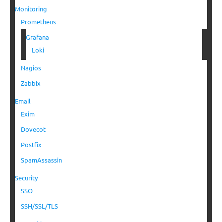
Monitoring
Prometheus
Grafana
Loki
Nagios
Zabbix
Email
Exim
Dovecot
Postfix
SpamAssassin
Security
SSO
SSH/SSL/TLS