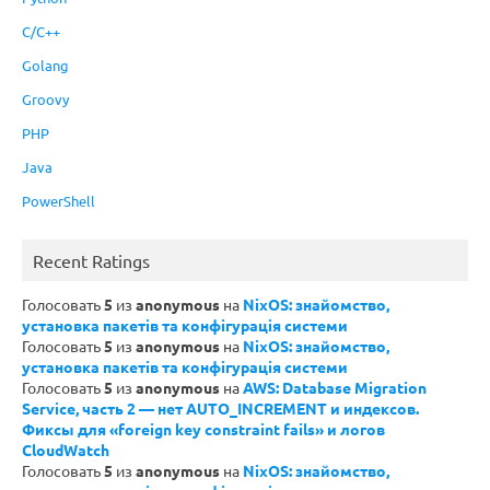
C/C++
Golang
Groovy
PHP
Java
PowerShell
Recent Ratings
Голосовать
5
из
anonymous
на
NixOS: знайомство,
установка пакетів та конфігурація системи
Голосовать
5
из
anonymous
на
NixOS: знайомство,
установка пакетів та конфігурація системи
Голосовать
5
из
anonymous
на
AWS: Database Migration
Service, часть 2 — нет AUTO_INCREMENT и индексов.
Фиксы для «foreign key constraint fails» и логов
CloudWatch
Голосовать
5
из
anonymous
на
NixOS: знайомство,