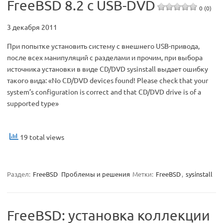
FreeBSD 8.2 с USB-DVD
0 (0)
3 декабря 2011
При попытке установить систему с внешнего USB-привода,
после всех манипуляций с разделами и прочим, при выбора
источника установки в виде CD/DVD sysinstall выдает ошибку
такого вида: «No CD/DVD devices found! Please check that your
system’s configuration is correct and that CD/DVD drive is of a
supported type»
19 total views
Раздел:
FreeBSD
Проблемы и решения
Метки:
FreeBSD
,
sysinstall
FreeBSD: установка коллекции