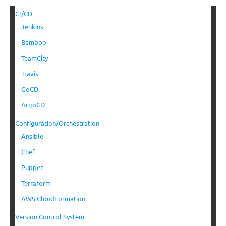
CI/CD
Jenkins
Bamboo
TeamCity
Travis
GoCD
ArgoCD
Configuration/Orchestration
Ansible
Chef
Puppet
Terraform
AWS CloudFormation
Version Control System