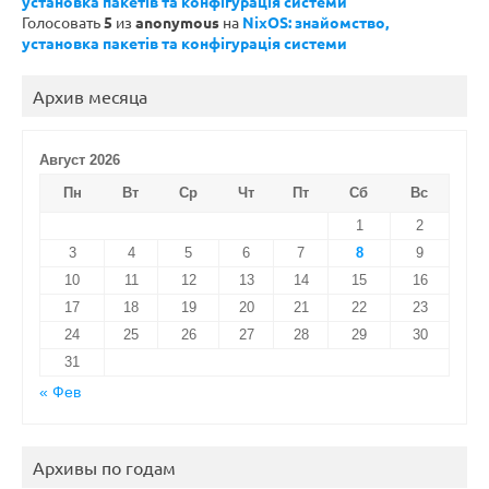
установка пакетів та конфігурація системи
Голосовать
5
из
anonymous
на
NixOS: знайомство,
установка пакетів та конфігурація системи
Архив месяца
Август 2026
Пн
Вт
Ср
Чт
Пт
Сб
Вс
1
2
3
4
5
6
7
8
9
10
11
12
13
14
15
16
17
18
19
20
21
22
23
24
25
26
27
28
29
30
31
« Фев
Архивы по годам