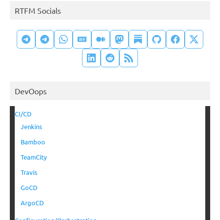
RTFM Socials
DevOops
CI/CD
Jenkins
Bamboo
TeamCity
Travis
GoCD
ArgoCD