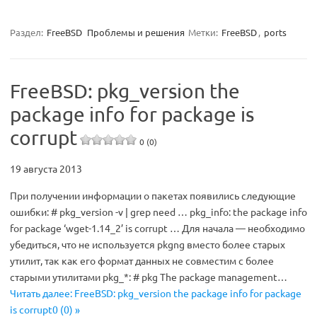
Раздел:
FreeBSD
Проблемы и решения
Метки:
FreeBSD
,
ports
FreeBSD: pkg_version the
package info for package is
corrupt
0 (0)
19 августа 2013
При получении информации о пакетах появились следующие
ошибки: # pkg_version -v | grep need … pkg_info: the package info
for package ‘wget-1.14_2’ is corrupt … Для начала — необходимо
убедиться, что не используется pkgng вместо более старых
утилит, так как его формат данных не совместим с более
старыми утилитами pkg_*: # pkg The package management…
Читать далее: FreeBSD: pkg_version the package info for package
is corrupt0 (0) »