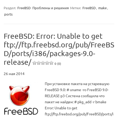
Раздел:
FreeBSD
Проблемы и решения
Метки:
FreeBSD
,
make
,
ports
FreeBSD: Error: Unable to get
ftp://ftp.freebsd.org/pub/FreeBS
D/ports/i386/packages-9.0-
release/
0 (0)
26 мая 2014
При установке пакета на устаревшую
FreeBSD 9.0: # uname -ro FreeBSD 9.0-
RELEASE-p3 Система сообщила что
пакет не найден: # pkg_add -r bmake
Error: Unable to get
ftp://ftp.freebsd.org/pub/FreeBSD/ports/i