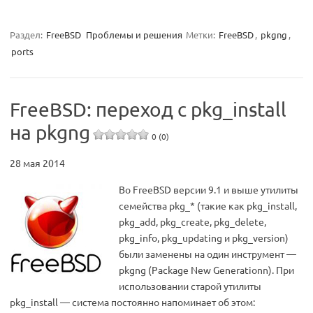
Раздел:
FreeBSD
Проблемы и решения
Метки:
FreeBSD
,
pkgng
,
ports
FreeBSD: переход с pkg_install
на pkgng
0 (0)
28 мая 2014
Во FreeBSD версии 9.1 и выше утилиты
семейства pkg_* (такие как pkg_install,
pkg_add, pkg_create, pkg_delete,
pkg_info, pkg_updating и pkg_version)
были заменены на один инструмент —
pkgng (Package New Generationn). При
использовании старой утилиты
pkg_install — система постоянно напоминает об этом: