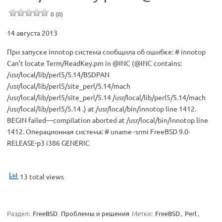
0 (0)
14 августа 2013
При запуске innotop система сообщила об ошибке: # innotop
Can’t locate Term/ReadKey.pm in @INC (@INC contains:
/usr/local/lib/perl5/5.14/BSDPAN
/usr/local/lib/perl5/site_perl/5.14/mach
/usr/local/lib/perl5/site_perl/5.14 /usr/local/lib/perl5/5.14/mach
/usr/local/lib/perl5/5.14 .) at /usr/local/bin/innotop line 1412.
BEGIN failed—compilation aborted at /usr/local/bin/innotop line
1412. Операционная система: # uname -srmi FreeBSD 9.0-
RELEASE-p3 i386 GENERIC
13 total views
Раздел:
FreeBSD
Проблемы и решения
Метки:
FreeBSD
,
Perl
,