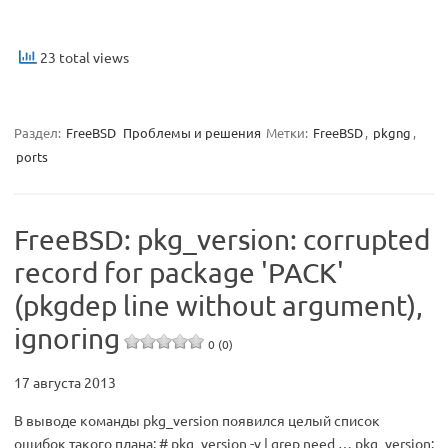
23 total views
Раздел:
FreeBSD
Проблемы и решения
Метки:
FreeBSD
,
pkgng
,
ports
FreeBSD: pkg_version: corrupted
record for package 'PACK'
(pkgdep line without argument),
ignoring
0 (0)
17 августа 2013
В выводе команды pkg_version появился целый список
ошибок такого плана: # pkg_version -v | grep need … pkg_version: