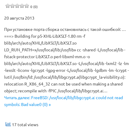
0 (0)
20 августа 2013
При установке порта сборка остановилась с такой ошибкой: …
===> Building for p5-XML-LibXSLT-1.80 rm -f
blib/arch/auto/XML/LibXSLT/LibXSLT.so
LD_RUN_PATH=»/usr/local/lib:/usr/lib» cc -shared -L/usr/local/lib -
fstack-protector LibXSLT.o perl-libxml-mm.o -o
blib/arch/auto/XML/LibXSLT/LibXSLT.so -L/usr/local/lib -lxml2 -lz -lm
-lexslt -liconv -lgcrypt -lgpg-error -L/usr/local/lib -lgdbm -lm -lcrypt -
lutil /usr/bin/ld: /usr/local/lib/libgcrypt.a(libgcrypt_la-visibility.o):
relocation R_X86_64_32 can not be used when making a shared
object; recompile with -fPIC /usr/local/lib/libgcrypt.a:…
Читать далее: FreeBSD: /usr/local/lib/libgcrypt.a: could not read
symbols: Bad value0 (0) »
17 total views