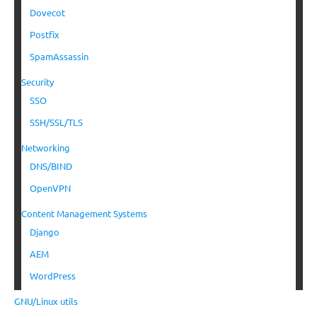
Dovecot
Postfix
SpamAssassin
Security
SSO
SSH/SSL/TLS
Networking
DNS/BIND
OpenVPN
Content Management Systems
Django
AEM
WordPress
GNU/Linux utils