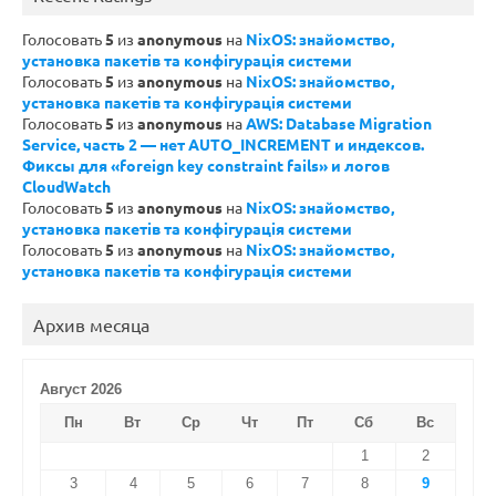
Голосовать
5
из
anonymous
на
NixOS: знайомство,
установка пакетів та конфігурація системи
Голосовать
5
из
anonymous
на
NixOS: знайомство,
установка пакетів та конфігурація системи
Голосовать
5
из
anonymous
на
AWS: Database Migration
Service, часть 2 — нет AUTO_INCREMENT и индексов.
Фиксы для «foreign key constraint fails» и логов
CloudWatch
Голосовать
5
из
anonymous
на
NixOS: знайомство,
установка пакетів та конфігурація системи
Голосовать
5
из
anonymous
на
NixOS: знайомство,
установка пакетів та конфігурація системи
Архив месяца
Август 2026
Пн
Вт
Ср
Чт
Пт
Сб
Вс
1
2
3
4
5
6
7
8
9