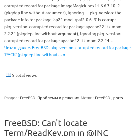
corrupted record for package ImageMagick-nox11-6.6.7.10_2
(pkgdep line without argument), ignoring … pkg_version: the
package info for package ‘ap22-mod_rpaf2-0.6_3’ is corrupt
pkg_version: corrupted record for package apache22-itk-mpm-
2.2.24 (pkgdep line without argument), ignoring pkg_version:
corrupted record for package apache22-itk-mpm-2.2.24…
Читать далее: FreeBSD: pkg_version: corrupted record for package
'PACK' (pkgdep line without… »
9 total views
Раздел:
FreeBSD
Проблемы и решения
Метки:
FreeBSD
,
ports
FreeBSD: Can't locate
Term/ReadKey.pm in @INC