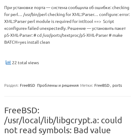
При установке порта — система сообщила об ошибке: checking
for perl… /usr/bin/perl checking for XML::Parser… configure: error:
XML::Parser perl module is required for intltool ==> Script
«configure» failed unexpectedly. Решение — установить пакет
p5-XML-Parser: # cd /usr/ports/textproc/p5-XML-Parser # make
BATCH=yes install clean
22 total views
Раздел:
FreeBSD
Проблемы и решения
Метки:
FreeBSD
,
ports
FreeBSD:
/usr/local/lib/libgcrypt.a: could
not read symbols: Bad value