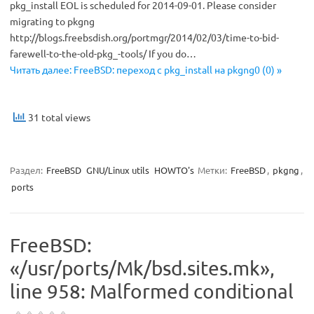
pkg_install EOL is scheduled for 2014-09-01. Please consider
migrating to pkgng
http://blogs.freebsdish.org/portmgr/2014/02/03/time-to-bid-
farewell-to-the-old-pkg_-tools/ If you do…
Читать далее: FreeBSD: переход с pkg_install на pkgng0 (0) »
31 total views
Раздел:
FreeBSD
GNU/Linux utils
HOWTO's
Метки:
FreeBSD
,
pkgng
,
ports
FreeBSD:
«/usr/ports/Mk/bsd.sites.mk»,
line 958: Malformed conditional