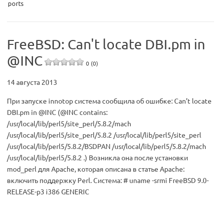
ports
FreeBSD: Can't locate DBI.pm in
@INC
0 (0)
14 августа 2013
При запуске innotop система сообщила об ошибке: Can’t locate
DBI.pm in @INC (@INC contains:
/usr/local/lib/perl5/site_perl/5.8.2/mach
/usr/local/lib/perl5/site_perl/5.8.2 /usr/local/lib/perl5/site_perl
/usr/local/lib/perl5/5.8.2/BSDPAN /usr/local/lib/perl5/5.8.2/mach
/usr/local/lib/perl5/5.8.2 .) Возникла она после установки
mod_perl для Apache, которая описана в статье Apache:
включить поддержку Perl. Система: # uname -srmi FreeBSD 9.0-
RELEASE-p3 i386 GENERIC