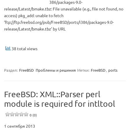
386/packages-9.0-
release/Latest/bmake.tbz: File unavailable (e.g., file not found, no
access) pkg_add: unable to fetch
‘ftp://ftp.freebsd.org/pub/FreeBSD/ports/i386/packages-9.0-
release/Latest/bmake.tbz’ by URL
38 total views
Раздел:
FreeBSD
Проблемы и решения
Метки:
FreeBSD
,
ports
FreeBSD: XML::Parser perl
module is required for intltool
0 (0)
1 сентября 2013