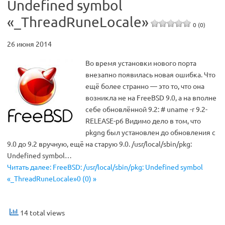
Undefined symbol
«_ThreadRuneLocale»
0 (0)
26 июня 2014
Во время установки нового порта
внезапно появилась новая ошибка. Что
ещё более странно — это то, что она
возникла не на FreeBSD 9.0, а на вполне
себе обновлённой 9.2: # uname -r 9.2-
RELEASE-p6 Видимо дело в том, что
pkgng был установлен до обновления с
9.0 до 9.2 вручную, ещё на старую 9.0. /usr/local/sbin/pkg:
Undefined symbol…
Читать далее: FreeBSD: /usr/local/sbin/pkg: Undefined symbol
«_ThreadRuneLocale»0 (0) »
14 total views