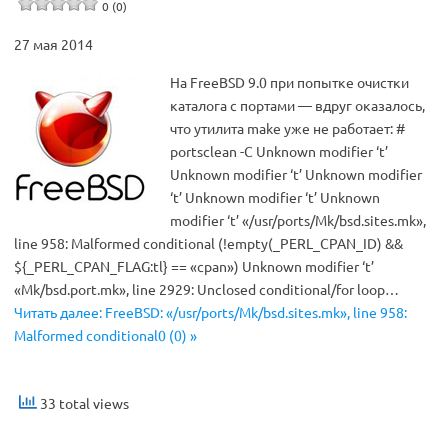
0 (0)
27 мая 2014
На FreeBSD 9.0 при попытке очистки
каталога с портами — вдруг оказалось,
что утилита make уже не работает: #
portsclean -C Unknown modifier ‘t’
Unknown modifier ‘t’ Unknown modifier
‘t’ Unknown modifier ‘t’ Unknown
modifier ‘t’ «/usr/ports/Mk/bsd.sites.mk»,
line 958: Malformed conditional (!empty(_PERL_CPAN_ID) &&
${_PERL_CPAN_FLAG:tl} == «cpan») Unknown modifier ‘t’
«Mk/bsd.port.mk», line 2929: Unclosed conditional/for loop…
Читать далее: FreeBSD: «/usr/ports/Mk/bsd.sites.mk», line 958:
Malformed conditional0 (0) »
33 total views