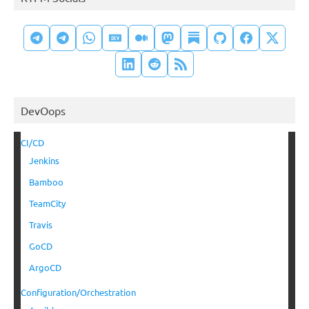
DevOops
CI/CD
Jenkins
Bamboo
TeamCity
Travis
GoCD
ArgoCD
Configuration/Orchestration