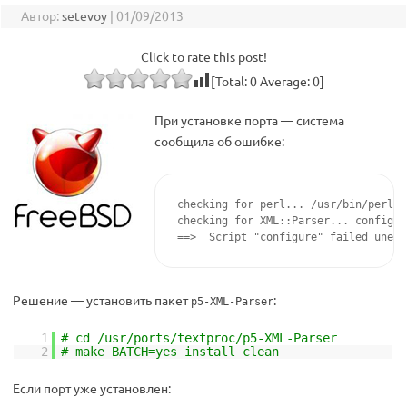
Автор:
setevoy
|
01/09/2013
Click to rate this post!
[Total:
0
Average:
0
]
При установке порта — система
сообщила об ошибке:
checking for perl... /usr/bin/perl

checking for XML::Parser... configur
==>  Script "configure" failed unexp
Решение — установить пакет
:
p5-XML-Parser
1
# cd /usr/ports/textproc/p5-XML-Parser
2
# make BATCH=yes install clean
Если порт уже установлен: