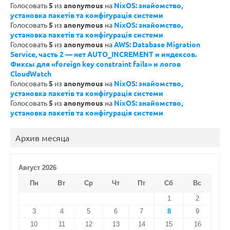
Голосовать
5
из
anonymous
на
NixOS: знайомство,
установка пакетів та конфігурація системи
Голосовать
5
из
anonymous
на
NixOS: знайомство,
установка пакетів та конфігурація системи
Голосовать
5
из
anonymous
на
AWS: Database Migration
Service, часть 2 — нет AUTO_INCREMENT и индексов.
Фиксы для «foreign key constraint fails» и логов
CloudWatch
Голосовать
5
из
anonymous
на
NixOS: знайомство,
установка пакетів та конфігурація системи
Голосовать
5
из
anonymous
на
NixOS: знайомство,
установка пакетів та конфігурація системи
Архив месяца
Август 2026
Пн
Вт
Ср
Чт
Пт
Сб
Вс
1
2
3
4
5
6
7
8
9
10
11
12
13
14
15
16