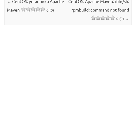
←
CentOS: установка Apache
CentOS: Apache Maven: /bin/sh:
Maven
rpmbuild: command not found
0 (0)
→
0 (0)