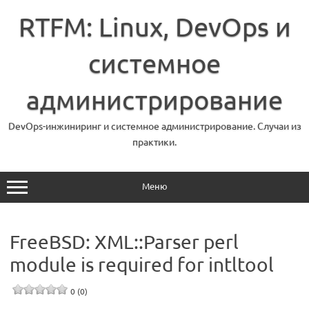
Перейти
к
RTFM: Linux, DevOps и
содержимому
системное
администрирование
DevOps-инжиниринг и системное администрирование. Случаи из
практики.
Меню
FreeBSD: XML::Parser perl
module is required for intltool
0 (0)