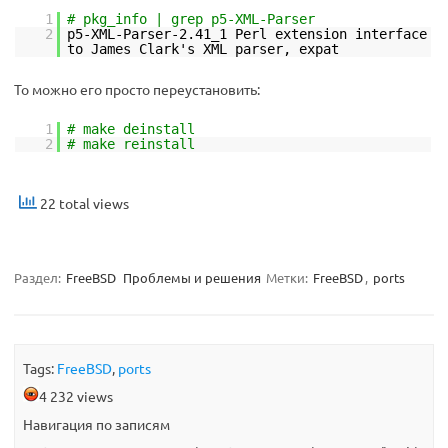
1
# pkg_info | grep p5-XML-Parser
2
p5-XML-Parser-2.41_1 Perl extension interface
to James Clark's XML parser, expat
То можно его просто переустановить:
1
# make deinstall
2
# make reinstall
22 total views
Раздел:
FreeBSD
Проблемы и решения
Метки:
FreeBSD
,
ports
Tags:
FreeBSD
,
ports
4 232 views
Навигация по записям