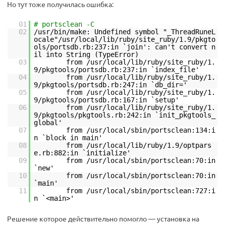
Но тут тоже получилась ошибка:
01
# portsclean -C
02
/usr/bin/make: Undefined symbol "_ThreadRuneL
ocale"/usr/local/lib/ruby/site_ruby/1.9/pkgto
ols/portsdb.rb:237:in `join': can't convert n
il into String (TypeError)
03
from /usr/local/lib/ruby/site_ruby/1.
9/pkgtools/portsdb.rb:237:in `index_file'
04
from /usr/local/lib/ruby/site_ruby/1.
9/pkgtools/portsdb.rb:247:in `db_dir='
05
from /usr/local/lib/ruby/site_ruby/1.
9/pkgtools/portsdb.rb:167:in `setup'
06
from /usr/local/lib/ruby/site_ruby/1.
9/pkgtools/pkgtools.rb:242:in `init_pkgtools_
global'
07
from /usr/local/sbin/portsclean:134:i
n `block in main'
08
from /usr/local/lib/ruby/1.9/optpars
e.rb:882:in `initialize'
09
from /usr/local/sbin/portsclean:70:in
`new'
10
from /usr/local/sbin/portsclean:70:in
`main'
11
from /usr/local/sbin/portsclean:727:i
n `<main>'
Решение которое действительно помогло — установка на