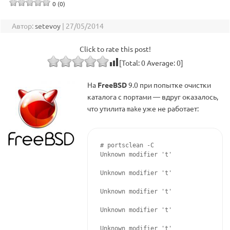
0 (0)
Автор:
setevoy
|
27/05/2014
Click to rate this post!
[Total:
0
Average:
0
]
На
FreeBSD
9.0 при попытке очистки
каталога с портами — вдруг оказалось,
что утилита
уже не работает:
make
# portsclean -C

Unknown modifier 't'

Unknown modifier 't'

Unknown modifier 't'

Unknown modifier 't'

Unknown modifier 't'
