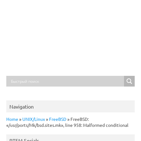
Navigation
Home
»
UNIX/Linux
»
FreeBSD
»
FreeBSD:
«/usr/ports/Mk/bsd.sites.mk», line 958: Malformed conditional
RTFM Socials