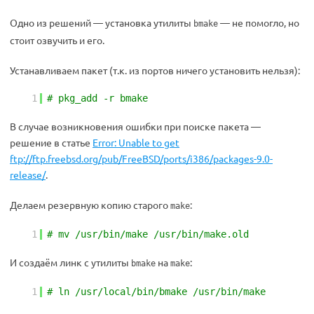
Одно из решений — установка утилиты
— не помогло, но
bmake
стоит озвучить и его.
Устанавливаем пакет (т.к. из портов ничего установить нельзя):
1
# pkg_add -r bmake
В случае возникновения ошибки при поиске пакета —
решение в статье
Error: Unable to get
ftp://ftp.freebsd.org/pub/FreeBSD/ports/i386/packages-9.0-
release/
.
Делаем резервную копию старого
:
make
1
# mv /usr/bin/make /usr/bin/make.old
И создаём линк с утилиты
на
:
bmake
make
1
# ln /usr/local/bin/bmake /usr/bin/make