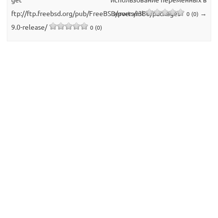
ftp://ftp.freebsd.org/pub/FreeBSD/ports/i386/packages-
server.xml
→
0 (0)
9.0-release/
0 (0)