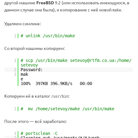
другой машине
FreeBSD
9.2 (или использовать имеющуюся, в
данном случае она была), и копирование с неё новой
.
make
Удаляем симлинк:
1
# unlink /usr/bin/make
Со второй машины копируем:
1
# scp /usr/bin/make setevoy@rtfm.co.ua:/home/
setevoy
2
Password:
3
mak
100% 397KB 396.9KB/s 00:00
Копируем её в каталог
:
/usr/bin
1
# mv /home/setevoy/make /usr/bin/make
После этого — всё заработало:
1
# portsclean -C