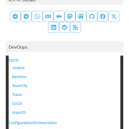
DevOops
CI/CD
Jenkins
Bamboo
TeamCity
Travis
GoCD
ArgoCD
Configuration/Orchestration