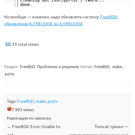
2
Cleaning out /usr/ports/*/*/work...
3
done.
Но вообще — конечно, надо обновлять систему:
FreeBSD:
обновление 8.2 RELEASE до 8.3 RELEASE
33 total views
Раздел:
FreeBSD
Проблемы и решения
Метки:
FreeBSD
,
make
,
ports
Tags:
FreeBSD
,
make
,
ports
7 903 views
Навигация по записям
←
FreeBSD: Error: Unable to
Tomcat: трюки —
get
использование переменных в