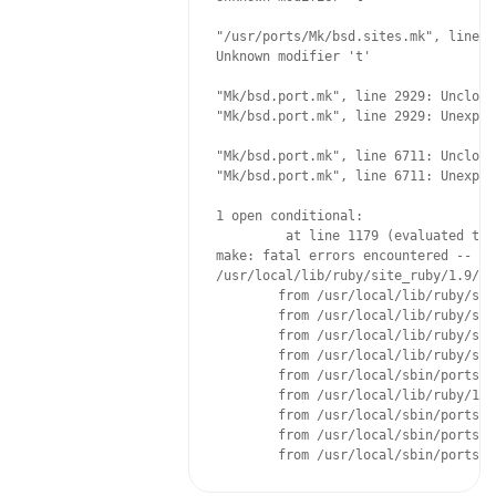
"/usr/ports/Mk/bsd.sites.mk", line 9
Unknown modifier 't'

"Mk/bsd.port.mk", line 2929: Unclose
"Mk/bsd.port.mk", line 2929: Unexpec
"Mk/bsd.port.mk", line 6711: Unclose
"Mk/bsd.port.mk", line 6711: Unexpec
1 open conditional:

         at line 1179 (evaluated to t
make: fatal errors encountered -- ca
/usr/local/lib/ruby/site_ruby/1.9/pk
        from /usr/local/lib/ruby/sit
        from /usr/local/lib/ruby/sit
        from /usr/local/lib/ruby/sit
        from /usr/local/lib/ruby/sit
        from /usr/local/sbin/portscl
        from /usr/local/lib/ruby/1.9
        from /usr/local/sbin/portscl
        from /usr/local/sbin/portscl
        from /usr/local/sbin/portscl