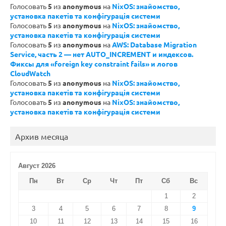
Голосовать
5
из
anonymous
на
NixOS: знайомство,
установка пакетів та конфігурація системи
Голосовать
5
из
anonymous
на
NixOS: знайомство,
установка пакетів та конфігурація системи
Голосовать
5
из
anonymous
на
AWS: Database Migration
Service, часть 2 — нет AUTO_INCREMENT и индексов.
Фиксы для «foreign key constraint fails» и логов
CloudWatch
Голосовать
5
из
anonymous
на
NixOS: знайомство,
установка пакетів та конфігурація системи
Голосовать
5
из
anonymous
на
NixOS: знайомство,
установка пакетів та конфігурація системи
Архив месяца
Август 2026
Пн
Вт
Ср
Чт
Пт
Сб
Вс
1
2
3
4
5
6
7
8
9
10
11
12
13
14
15
16