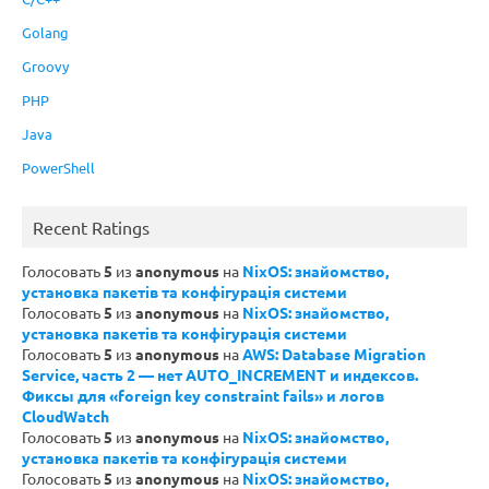
Golang
Groovy
PHP
Java
PowerShell
Recent Ratings
Голосовать
5
из
anonymous
на
NixOS: знайомство,
установка пакетів та конфігурація системи
Голосовать
5
из
anonymous
на
NixOS: знайомство,
установка пакетів та конфігурація системи
Голосовать
5
из
anonymous
на
AWS: Database Migration
Service, часть 2 — нет AUTO_INCREMENT и индексов.
Фиксы для «foreign key constraint fails» и логов
CloudWatch
Голосовать
5
из
anonymous
на
NixOS: знайомство,
установка пакетів та конфігурація системи
Голосовать
5
из
anonymous
на
NixOS: знайомство,