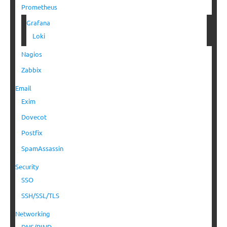
Prometheus
Grafana
Loki
Nagios
Zabbix
Email
Exim
Dovecot
Postfix
SpamAssassin
Security
SSO
SSH/SSL/TLS
Networking
DNS/BIND