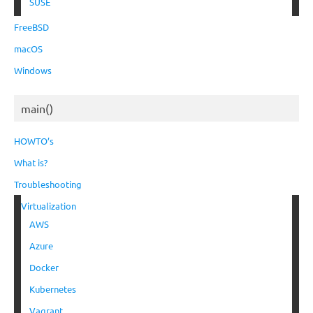
SUSE
FreeBSD
macOS
Windows
main()
HOWTO’s
What is?
Troubleshooting
Virtualization
AWS
Azure
Docker
Kubernetes
Vagrant