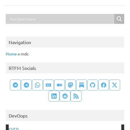
Navigation
Home
»
rndc
RTFM Socials
DevOops
CI/CD