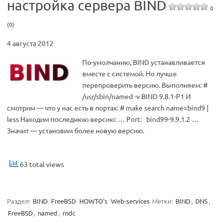
настройка сервера BIND
0
(0)
4 августа 2012
По-умолчанию, BIND устанавливается
вместе с системой. Но лучше
перепроверить версию. Выполняем: #
/usr/sbin/named -v BIND 9.8.1-P1 И
смотрим — что у нас есть в портах: # make search name=bind9 |
less Находим последнюю версию: … Port: bind99-9.9.1.2 …
Значит — установим более новую версию.
63 total views
Раздел:
BIND
FreeBSD
HOWTO's
Web-services
Метки:
BIND
,
DNS
,
FreeBSD
,
named
,
rndc