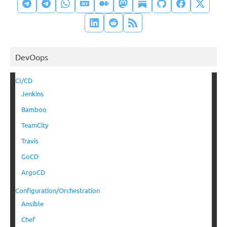
DevOops
CI/CD
Jenkins
Bamboo
TeamCity
Travis
GoCD
ArgoCD
Configuration/Orchestration
Ansible
Chef