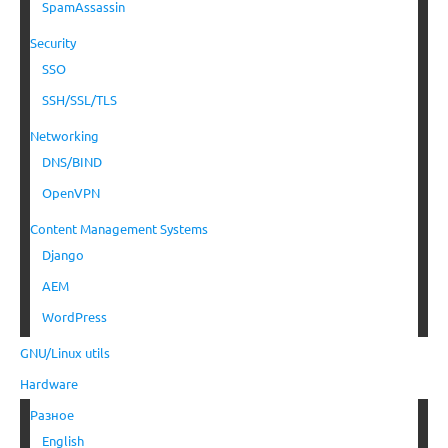
SpamAssassin
Security
SSO
SSH/SSL/TLS
Networking
DNS/BIND
OpenVPN
Content Management Systems
Django
AEM
WordPress
GNU/Linux utils
Hardware
Разное
English