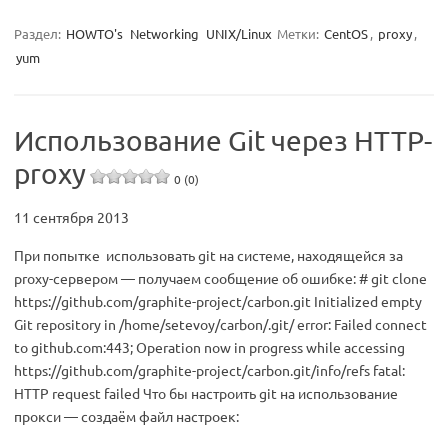
Раздел:
HOWTO's
Networking
UNIX/Linux
Метки:
CentOS
,
proxy
,
yum
Использование Git через HTTP-
proxy
0 (0)
11 сентября 2013
При попытке использовать git на системе, находящейся за
proxy-сервером — получаем сообщение об ошибке: # git clone
https://github.com/graphite-project/carbon.git Initialized empty
Git repository in /home/setevoy/carbon/.git/ error: Failed connect
to github.com:443; Operation now in progress while accessing
https://github.com/graphite-project/carbon.git/info/refs fatal:
HTTP request failed Что бы настроить git на использование
прокси — создаём файл настроек: