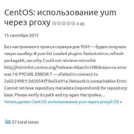
CentOS: использование yum
через proxy
0 (0)
15 сентября 2013
Без настроенного прокси-сервера для YUM — будем получать
такую ошибку: # yum list Loaded plugins: fastestmirror, refresh-
packagekit, security Could not retrieve mirrorlist
http://mirrorlist.centos.org/?release=6&arch=i386&repo=os error
was 14: PYCURL ERROR 7 — «Failed to connect to
2a02:2498:1:3d:5054:ff:fed3:e91a: Network is unreachable» Error:
Cannot retrieve repository metadata (repomd.xml) for repository:
base. Please verify its path and try again Настройки…
Читать далее: CentOS: использование yum через proxy0 (0) »
57 total views