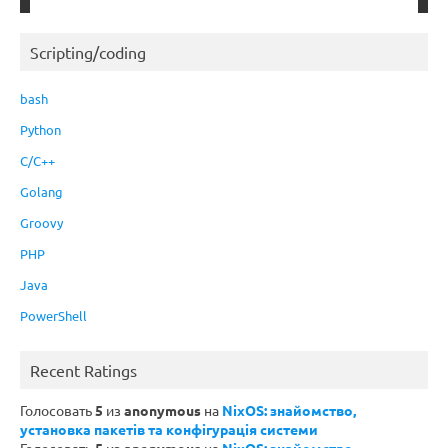
Scripting/coding
bash
Python
C/C++
Golang
Groovy
PHP
Java
PowerShell
Recent Ratings
Голосовать
5
из
anonymous
на
NixOS: знайомство,
установка пакетів та конфігурація системи
Голосовать
5
из
anonymous
на
NixOS: знайомство,