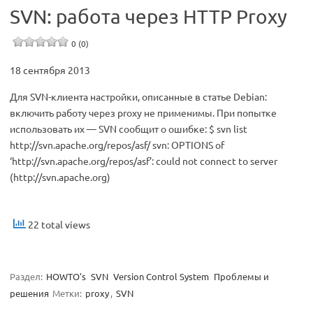
SVN: работа через HTTP Proxy
0 (0)
18 сентября 2013
Для SVN-клиента настройки, описанные в статье Debian:
включить работу через proxy не применимы. При попытке
использовать их — SVN сообщит о ошибке: $ svn list
http://svn.apache.org/repos/asf/ svn: OPTIONS of
‘http://svn.apache.org/repos/asf’: could not connect to server
(http://svn.apache.org)
22 total views
Раздел:
HOWTO's
SVN
Version Control System
Проблемы и
решения
Метки:
proxy
,
SVN