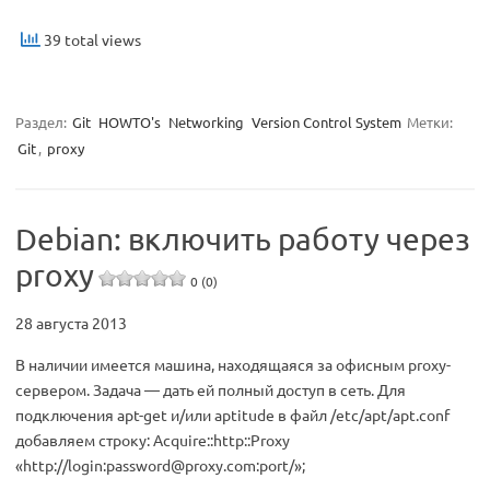
39 total views
Раздел:
Git
HOWTO's
Networking
Version Control System
Метки:
Git
,
proxy
Debian: включить работу через
proxy
0 (0)
28 августа 2013
В наличии имеется машина, находящаяся за офисным proxy-
сервером. Задача — дать ей полный доступ в сеть. Для
подключения apt-get и/или aptitude в файл /etc/apt/apt.conf
добавляем строку: Acquire::http::Proxy
«http://login:
password@proxy.com
:port/»;