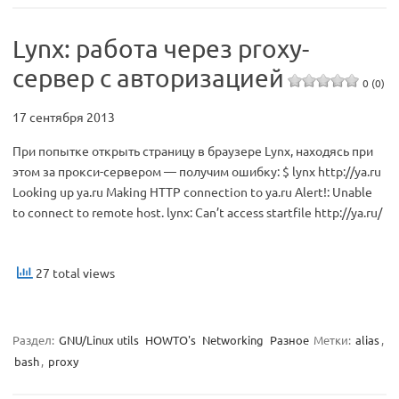
Lynx: работа через proxy-
сервер с авторизацией
0 (0)
17 сентября 2013
При попытке открыть страницу в браузере Lynx, находясь при
этом за прокси-сервером — получим ошибку: $ lynx http://ya.ru
Looking up ya.ru Making HTTP connection to ya.ru Alert!: Unable
to connect to remote host. lynx: Can’t access startfile http://ya.ru/
27 total views
Раздел:
GNU/Linux utils
HOWTO's
Networking
Разное
Метки:
alias
,
bash
,
proxy