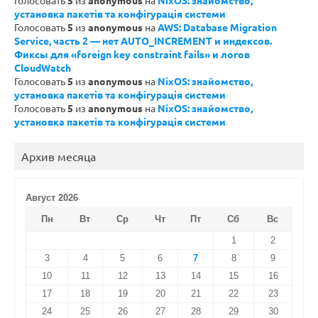
установка пакетів та конфігурація системи
Голосовать
5
из
anonymous
на
AWS: Database Migration
Service, часть 2 — нет AUTO_INCREMENT и индексов.
Фиксы для «foreign key constraint fails» и логов
CloudWatch
Голосовать
5
из
anonymous
на
NixOS: знайомство,
установка пакетів та конфігурація системи
Голосовать
5
из
anonymous
на
NixOS: знайомство,
установка пакетів та конфігурація системи
Архив месяца
Август 2026
Пн
Вт
Ср
Чт
Пт
Сб
Вс
1
2
3
4
5
6
7
8
9
10
11
12
13
14
15
16
17
18
19
20
21
22
23
24
25
26
27
28
29
30