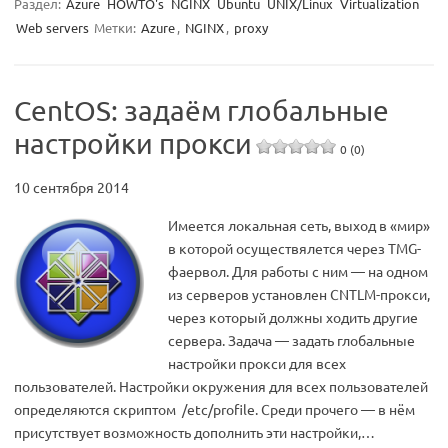
Раздел:
Azure
HOWTO's
NGINX
Ubuntu
UNIX/Linux
Virtualization
Web servers
Метки:
Azure
,
NGINX
,
proxy
CentOS: задаём глобальные
настройки прокси
0 (0)
10 сентября 2014
Имеется локальная сеть, выход в «мир»
в которой осуществялется через TMG-
фаервол. Для работы с ним — на одном
из серверов установлен CNTLM-прокси,
через который должны ходить другие
сервера. Задача — задать глобальные
настройки прокси для всех
пользователей. Настройки окружения для всех пользователей
определяются скриптом /etc/profile. Среди прочего — в нём
присутствует возможность дополнить эти настройки,…