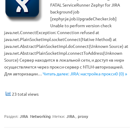
FATAL ServiceRunner Zephyr for JIRA
background job
[zephyr.je.job.UpgradeCheckerJob]
Unable to perform version check
java.net.ConnectException: Connection refused at
java.net.PlainSocketImpl.socketConnect(Native Method) at
java.net.AbstractPlainSocketImpl.doConnect(Unknown Source) at
java.net.AbstractPlainSocketImpl.connectToAddress(Unknown
Source) Сервер находится в локальной сети, и доступ «в мир»
осуществляется через прокси-сервер с NTLM-авторизацией.
Для авторизации…
Читать далее: JIRA: настройка прокси0 (0) »
23 total views
Раздел:
JIRA
Networking
Метки:
JIRA
,
proxy