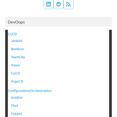
DevOops
CI/CD
Jenkins
Bamboo
TeamCity
Travis
GoCD
ArgoCD
Configuration/Orchestration
Ansible
Chef
Puppet