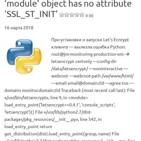
‘module’ object has no attribute
‘SSL_ST_INIT’
0 (0)
16 марта 2018
При установке и запуске Let’s Ecnrypt
клиента — вылезла ошибка Python:
root@jm-monitoring-production-vm:~#
letsencrypt certonly —config-dir
/data/letsencrypt/ —noninteractive —
webroot —webroot-path /var/www/html/
—email
email@domain.tld
—agree-tos —
domains monitor.domain.tld Traceback (most recent call last): File
«/usr/bin/letsencrypt», line 9, in <module>
load_entry_point(‘letsencrypt==0.4.1’, ‘console_scripts’,
‘letsencrypt’)() File «/usr/lib/python2.7/dist-
packages/pkg_resources/__init__.py», line 542, in
load_entry_point return
get_distribution(dist).load_entry_point(group, name) File
«/usr/lib/python2.7/dist-packages/pkg_resources/__init__.py», line