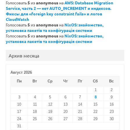
Голосовать
5
из
anonymous
на
AWS: Database Migration
Service, часть 2 — нет AUTO_INCREMENT и индексов.
Фиксы для «foreign key constraint fails» и логов
CloudWatch
Голосовать
5
из
anonymous
на
NixOS: знайомство,
установка пакетів та конфігурація системи
Голосовать
5
из
anonymous
на
NixOS: знайомство,
установка пакетів та конфігурація системи
Архив месяца
Август 2026
Пн
Вт
Ср
Чт
Пт
Сб
Вс
1
2
3
4
5
6
7
8
9
10
11
12
13
14
15
16
17
18
19
20
21
22
23
24
25
26
27
28
29
30
31