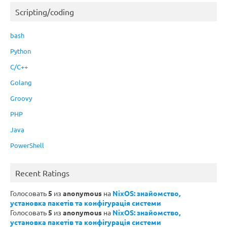
Scripting/coding
bash
Python
C/C++
Golang
Groovy
PHP
Java
PowerShell
Recent Ratings
Голосовать
5
из
anonymous
на
NixOS: знайомство,
установка пакетів та конфігурація системи
Голосовать
5
из
anonymous
на
NixOS: знайомство,
установка пакетів та конфігурація системи