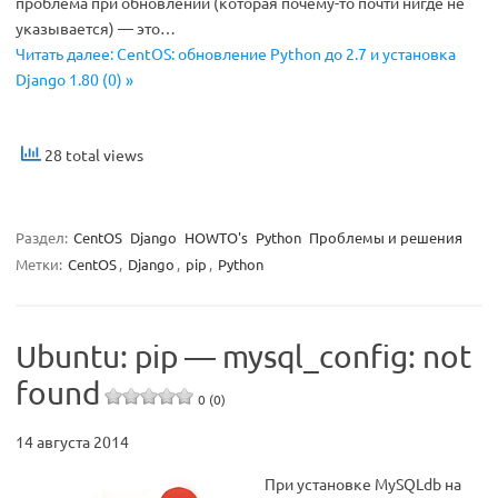
проблема при обновлении (которая почему-то почти нигде не
указывается) — это…
Читать далее: CentOS: обновление Python до 2.7 и установка
Django 1.80 (0) »
28 total views
Раздел:
CentOS
Django
HOWTO's
Python
Проблемы и решения
Метки:
CentOS
,
Django
,
pip
,
Python
Ubuntu: pip — mysql_config: not
found
0 (0)
14 августа 2014
При установке MySQLdb на