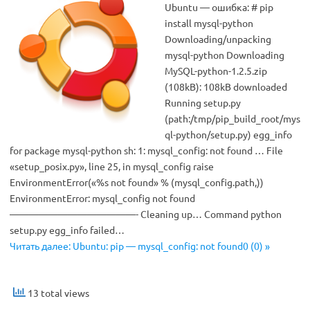
Ubuntu — ошибка: # pip
install mysql-python
Downloading/unpacking
mysql-python Downloading
MySQL-python-1.2.5.zip
(108kB): 108kB downloaded
Running setup.py
(path:/tmp/pip_build_root/mys
ql-python/setup.py) egg_info
for package mysql-python sh: 1: mysql_config: not found … File
«setup_posix.py», line 25, in mysql_config raise
EnvironmentError(«%s not found» % (mysql_config.path,))
EnvironmentError: mysql_config not found
—————————————- Cleaning up… Command python
setup.py egg_info failed…
Читать далее: Ubuntu: pip — mysql_config: not found0 (0) »
13 total views