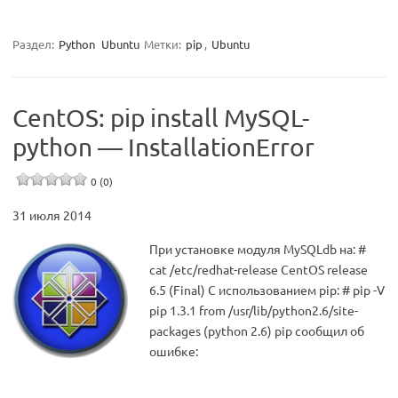
Раздел:
Python
Ubuntu
Метки:
pip
,
Ubuntu
CentOS: pip install MySQL-
python — InstallationError
0 (0)
31 июля 2014
При установке модуля MySQLdb на: #
cat /etc/redhat-release CentOS release
6.5 (Final) С использованием pip: # pip -V
pip 1.3.1 from /usr/lib/python2.6/site-
packages (python 2.6) pip сообщил об
ошибке: