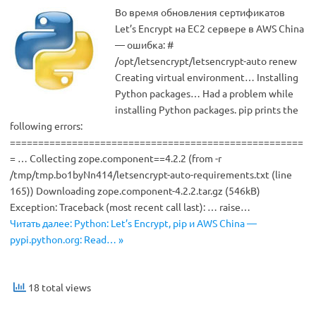
Во время обновления сертификатов
Let’s Encrypt на EC2 сервере в AWS China
— ошибка: #
/opt/letsencrypt/letsencrypt-auto renew
Creating virtual environment… Installing
Python packages… Had a problem while
installing Python packages. pip prints the
following errors:
====================================================
= … Collecting zope.component==4.2.2 (from -r
/tmp/tmp.bo1byNn414/letsencrypt-auto-requirements.txt (line
165)) Downloading zope.component-4.2.2.tar.gz (546kB)
Exception: Traceback (most recent call last): … raise…
Читать далее: Python: Let’s Encrypt, pip и AWS China —
pypi.python.org: Read… »
18 total views