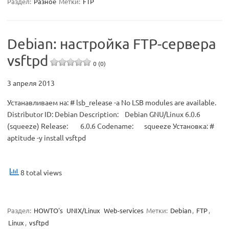
Раздел:
Разное
Метки:
FTP
Debian: настройка FTP-сервера
vsftpd
0 (0)
3 апреля 2013
Устанавливаем на: # lsb_release -a No LSB modules are available.
Distributor ID: Debian Description: Debian GNU/Linux 6.0.6
(squeeze) Release: 6.0.6 Codename: squeeze Установка: #
aptitude -y install vsftpd
8 total views
Раздел:
HOWTO's
UNIX/Linux
Web-services
Метки:
Debian
,
FTP
,
Linux
,
vsftpd