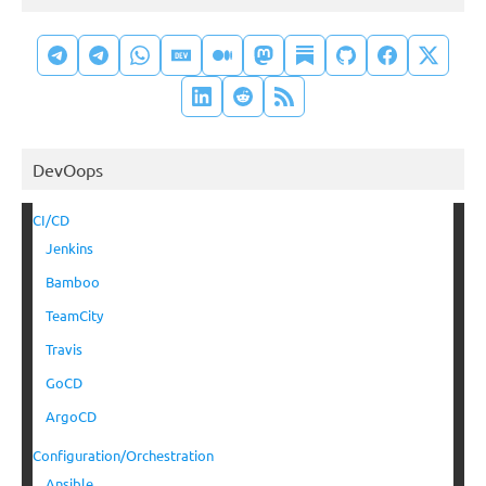
DevOops
CI/CD
Jenkins
Bamboo
TeamCity
Travis
GoCD
ArgoCD
Configuration/Orchestration
Ansible