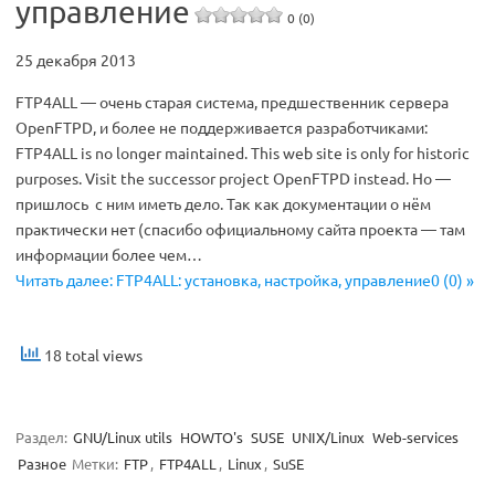
управление
0 (0)
25 декабря 2013
FTP4ALL — очень старая система, предшественник сервера
OpenFTPD, и более не поддерживается разработчиками:
FTP4ALL is no longer maintained. This web site is only for historic
purposes. Visit the successor project OpenFTPD instead. Но —
пришлось с ним иметь дело. Так как документации о нём
практически нет (спасибо официальному сайта проекта — там
информации более чем…
Читать далее: FTP4ALL: установка, настройка, управление0 (0) »
18 total views
Раздел:
GNU/Linux utils
HOWTO's
SUSE
UNIX/Linux
Web-services
Разное
Метки:
FTP
,
FTP4ALL
,
Linux
,
SuSE