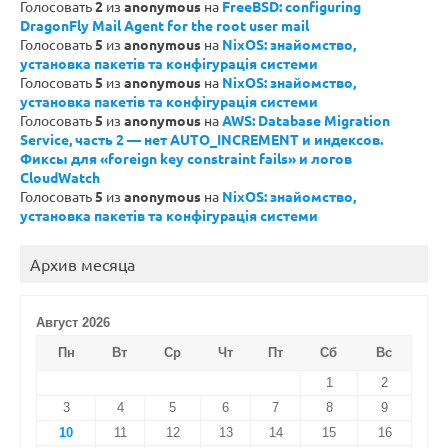
Голосовать
2
из
anonymous
на
FreeBSD: configuring
DragonFly Mail Agent for the root user mail
Голосовать
5
из
anonymous
на
NixOS: знайомство,
установка пакетів та конфігурація системи
Голосовать
5
из
anonymous
на
NixOS: знайомство,
установка пакетів та конфігурація системи
Голосовать
5
из
anonymous
на
AWS: Database Migration
Service, часть 2 — нет AUTO_INCREMENT и индексов.
Фиксы для «foreign key constraint fails» и логов
CloudWatch
Голосовать
5
из
anonymous
на
NixOS: знайомство,
установка пакетів та конфігурація системи
Архив месяца
Август 2026
Пн
Вт
Ср
Чт
Пт
Сб
Вс
1
2
3
4
5
6
7
8
9
10
11
12
13
14
15
16