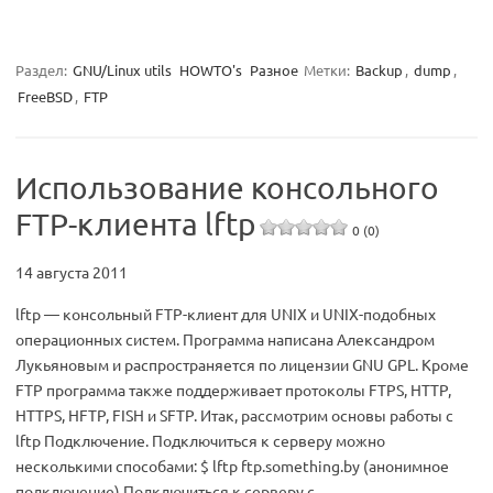
Раздел:
GNU/Linux utils
HOWTO's
Разное
Метки:
Backup
,
dump
,
FreeBSD
,
FTP
Использование консольного
FTP-клиента lftp
0 (0)
14 августа 2011
lftp — консольный FTP-клиент для UNIX и UNIX-подобных
операционных систем. Программа написана Александром
Лукьяновым и распространяется по лицензии GNU GPL. Кроме
FTP программа также поддерживает протоколы FTPS, HTTP,
HTTPS, HFTP, FISH и SFTP. Итак, рассмотрим основы работы с
lftp Подключение. Подключиться к серверу можно
несколькими способами: $ lftp ftp.something.by (анонимное
подключение) Подключиться к серверу с…