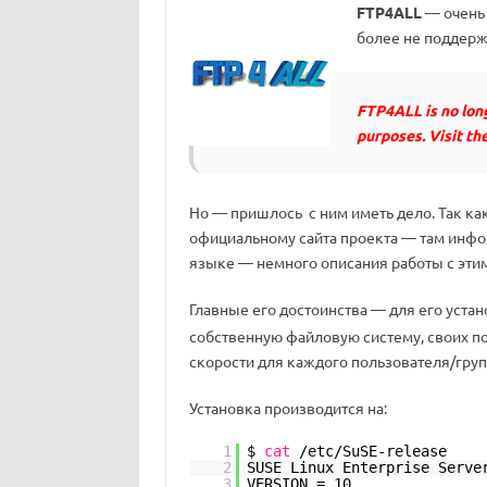
FTP4ALL
— очень 
более не поддерж
FTP4ALL is no long
purposes. Visit th
Но — пришлось с ним иметь дело. Так ка
официальному сайта проекта — там инфор
языке — немного описания работы с эти
Главные его достоинства — для его уста
собственную файловую систему, своих по
скорости для каждого пользователя/груп
Установка производится на:
1
$
cat
/etc/SuSE-release
2
SUSE Linux Enterprise Serve
3
VERSION = 10