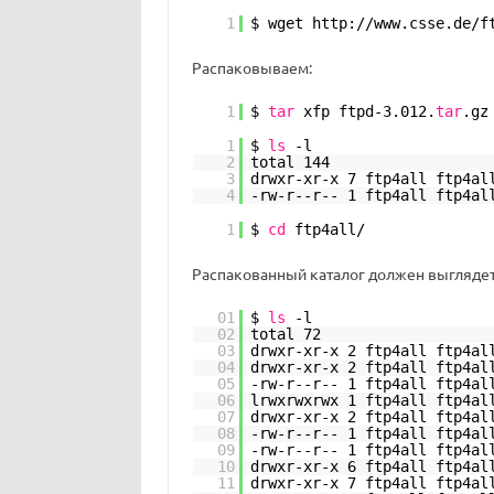
1
$ wget http:
//www
.csse.de
/f
Распаковываем:
1
$
tar
xfp ftpd-3.012.
tar
.gz
1
$
ls
-l
2
total 144
3
drwxr-xr-x 7 ftp4all ftp4a
4
-rw-r--r-- 1 ftp4all ftp4al
1
$
cd
ftp4all/
Распакованный каталог должен выглядеть
01
$
ls
-l
02
total 72
03
drwxr-xr-x 2 ftp4all ftp4a
04
drwxr-xr-x 2 ftp4all ftp4a
05
-rw-r--r-- 1 ftp4all ftp4a
06
lrwxrwxrwx 1 ftp4all ftp4a
07
drwxr-xr-x 2 ftp4all ftp4a
08
-rw-r--r-- 1 ftp4all ftp4al
09
-rw-r--r-- 1 ftp4all ftp4a
10
drwxr-xr-x 6 ftp4all ftp4a
11
drwxr-xr-x 7 ftp4all ftp4a