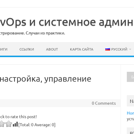
DevOps и системное адми
рирование. Случаи из практики.
НИГИ
ССЫЛКИ
ABOUT
КАРТА САЙТА
РУССКИЙ
 настройка, управление
N
0 Comments
Ho
ick to rate this post!
уст
[Total:
0
Average:
0
]
R