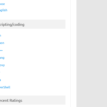
ное
nglish
cripting/coding
h
hon
++
ang
ovy
P
a
erShell
ecent Ratings