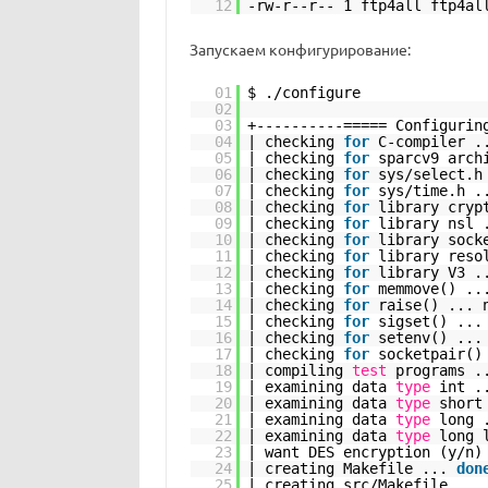
12
-rw-r--r-- 1 ftp4all ftp4
Запускаем конфигурирование:
01
$ .
/configure
02
03
+----------===== Configurin
04
| checking
for
C-compiler .
05
| checking
for
sparcv9 arch
06
| checking
for
sys
/select
.h
07
| checking
for
sys
/time
.h .
08
| checking
for
library cryp
09
| checking
for
library nsl 
10
| checking
for
library sock
11
| checking
for
library reso
12
| checking
for
library V3 .
13
| checking
for
memmove() ..
14
| checking
for
raise() ... 
15
| checking
for
sigset() ...
16
| checking
for
setenv() ...
17
| checking
for
socketpair()
18
| compiling
test
programs 
19
| examining data
type
int .
20
| examining data
type
short
21
| examining data
type
long 
22
| examining data
type
long 
23
| want DES encryption (y
/n
)
24
| creating Makefile ...
don
25
| creating src
/Makefile
..