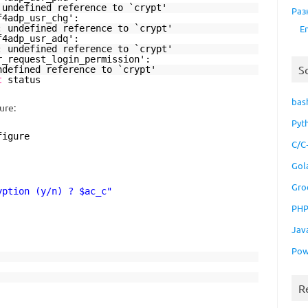
 undefined reference to `crypt'
Раз
f4adp_usr_chg':
: undefined reference to `crypt'
E
f4adp_usr_adq':
: undefined reference to `crypt'
r_request_login_permission':
S
ndefined reference to `crypt'
t
status
bas
ur
e:
Pyt
figure
C/C
Gol
Gro
yption (y/n) ? $ac_c"
PH
Jav
Pow
R