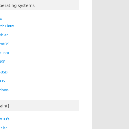
perating systems
ux
rch Linux
ebian
entOS
buntu
USE
eBSD
cOS
dows
ain()
WTO’s
t is?