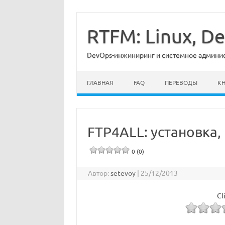
Перейти
к
содержимому
RTFM: Linux, 
DevOps-инжиниринг и системное админист
ГЛАВНАЯ
FAQ
ПЕРЕВОДЫ
К
FTP4ALL: установка,
0 (0)
Автор:
setevoy
|
25/12/2013
Cl