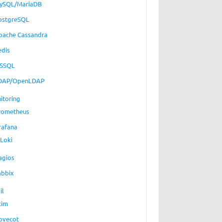
ySQL/MariaDB
ostgreSQL
pache Cassandra
edis
SSQL
DAP/OpenLDAP
itoring
rometheus
rafana
Loki
agios
abbix
il
xim
ovecot