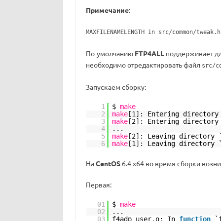
Примечание
:
MAXFILENAMELENGTH in src/common/tweak.h
По-умолчанию
FTP4ALL
поддерживает дл
необходимо отредактировать файл
src/c
Запускаем сборку:
1
$
make
2
make
[1]: Entering directory
3
make
[2]: Entering directory
4
...
5
make
[2]: Leaving directory 
6
make
[1]: Leaving directory 
На
CentOS
6.4 x64 во время сборки возн
Первая:
01
$
make
02
...
03
f4adp_user.o: In
function
`