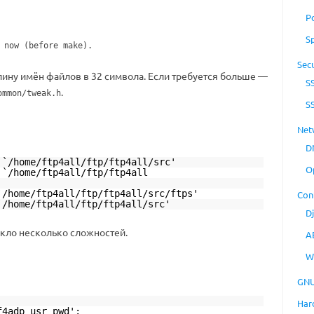
P
S
 now (before make).
Secu
ину имён файлов в 32 символа. Если требуется больше —
S
.
ommon/tweak.h
S
Net
D
 `
/home/ftp4all/ftp/ftp4all/src
'
O
 `
/home/ftp4all/ftp/ftp4all
`
/home/ftp4all/ftp/ftp4all/src/ftps
'
Con
`
/home/ftp4all/ftp/ftp4all/src
'
D
икло несколько сложностей.
A
W
GNU
Har
f4adp_usr_pwd':