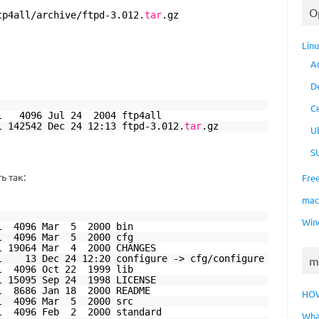
O
tp4all/archive/ftpd-3
.012.
tar
.gz
Lin
A
D
C
ll 4096 Jul 24 2004 ftp4all
l 142542 Dec 24 12:13 ftpd-3.012.
tar
.gz
U
S
 так:
Fre
ma
Win
ll 4096 Mar 5 2000 bin
ll 4096 Mar 5 2000 cfg
ll 19064 Mar 4 2000 CHANGES
ll 13 Dec 24 12:20 configure -> cfg
/configure
m
ll 4096 Oct 22 1999 lib
l 15095 Sep 24 1998 LICENSE
ll 8686 Jan 18 2000 README
HO
ll 4096 Mar 5 2000 src
ll 4096 Feb 2 2000 standard
Wha