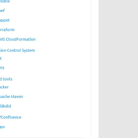
nsible
hef
uppet
erraform
WS CloudFormation
sion Control System
t
VN
d tools
acker
pache Maven
SBuild
a/Confluence
ups