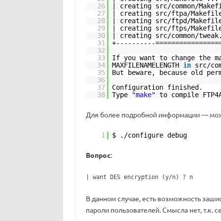
26
| creating src
/common/Makef
27
| creating src
/ftpa/Makefil
28
| creating src
/ftpd/Makefil
29
| creating src
/ftps/Makefil
30
| creating src
/common/tweak
31
+----------================
32
33
If you want to change the m
34
MAXFILENAMELENGTH
in
src
/co
35
But beware, because old per
36
37
Configuration finished.
38
Type
"make"
to compile FTP4
Для более подробной информации — мож
1
$ .
/configure
debug
Вопрос
:
| want DES encryption (y/n) ? n
В данном случае, есть возможность заши
пароли пользователей. Смысла нет, т.к. с