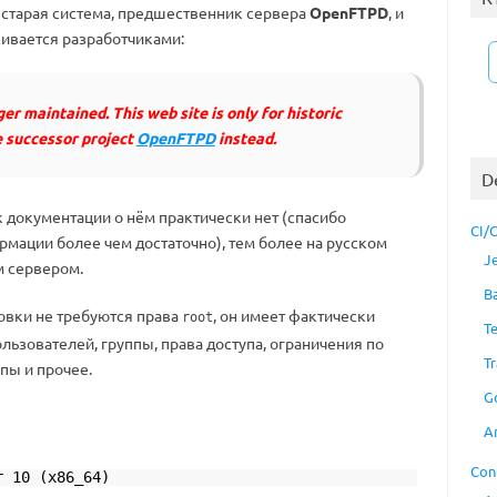
старая система, предшественник сервера
OpenFTPD
, и
ивается разработчиками:
er maintained. This web site is only for historic
e successor project
OpenFTPD
instead.
D
к документации о нём практически нет (спасибо
CI/
мации более чем достаточно), тем более на русском
J
м сервером.
B
новки не требуются права
, он имеет фактически
root
T
льзователей, группы, права доступа, ограничения по
Tr
пы и прочее.
G
A
Con
r 10 (x86_64)