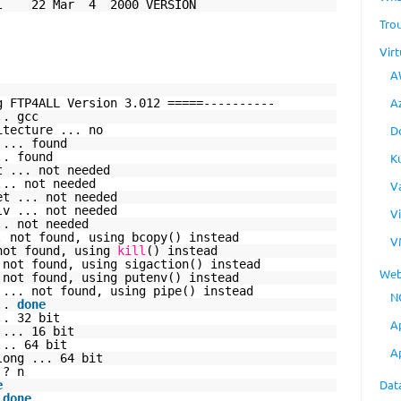
all 22 Mar 4 2000 VERSION
Tro
Virt
A
A
g FTP4ALL Version 3.012 =====----------
.. gcc
itecture ... no
D
 ... found
.. found
K
t ... not needed
... not needed
V
et ... not needed
lv ... not needed
V
.. not needed
. not found, using bcopy() instead
V
not found, using
kill
() instead
 not found, using sigaction() instead
Web
 not found, using putenv() instead
 ... not found, using pipe() instead
N
...
done
.. 32 bit
A
 ... 16 bit
... 64 bit
A
long ... 64 bit
 ? n
Dat
e
.
done