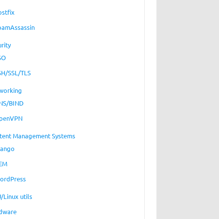
ostfix
pamAssassin
rity
SO
SH/SSL/TLS
working
NS/BIND
penVPN
tent Management Systems
jango
EM
ordPress
/Linux utils
dware