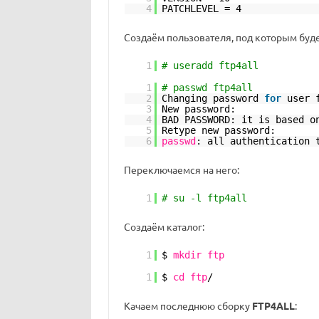
4
PATCHLEVEL = 4
Создаём пользователя, под которым буде
1
# useradd ftp4all
1
# passwd ftp4all
2
Changing password
for
user 
3
New password:
4
BAD PASSWORD: it is based o
5
Retype new password:
6
passwd
: all authentication 
Переключаемся на него:
1
# su -l ftp4all
Создаём каталог:
1
$
mkdir
ftp
1
$
cd
ftp
/
Качаем последнюю сборку
FTP4ALL
: