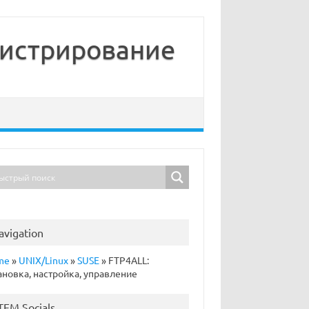
нистрирование
avigation
me
»
UNIX/Linux
»
SUSE
»
FTP4ALL:
ановка, настройка, управление
TFM Socials