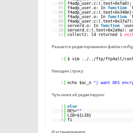
04
f4adp_user.c:(.text+0xfa0):
05
f4adp_user.o: In
function
`
06
f4adp_user.c:(.text+0x340e)
07
f4adp_user.o: In
function
`
08
f4adp_user.c:(.text+0x37a7)
09
serverd.o: In
function
`use
10
serverd.c:(.text+0x2a9a): u
11
collect2: ld returned 1
exi
Решается редактированием файла config
1
$ vim ../..
/ftp/ftp4all/con
Находим строку:
1
echo $ac_n
"| want DES encr
Чуть ниже её редактируем:
1
else
2
DES=
""
3
LIB=${LIB}
4
fi
И устанавливаем: