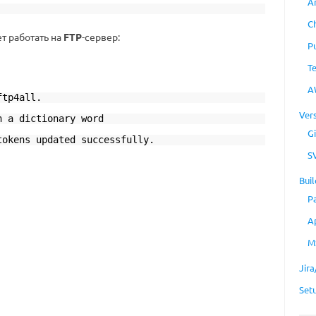
A
C
т работать на
FTP
-сервер:
P
T
A
ftp4all.
Ver
n a dictionary word
Gi
tokens updated successfully.
S
Buil
P
A
M
Jir
Set