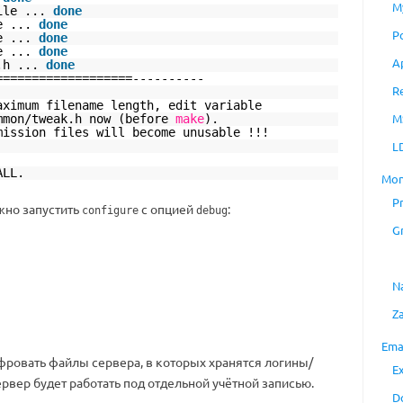
M
ile
...
done
e
...
done
P
e
...
done
e
...
done
A
.h ...
done
===================----------
R
aximum filename length, edit variable
M
mmon/tweak
.h now (before
make
).
mission files will become unusable !!!
L
ALL.
Mon
P
но запустить
с опцией
:
configure
debug
G
N
Z
Ema
фровать файлы сервера, в которых хранятся логины/
E
ервер будет работать под отдельной учётной записью.
D