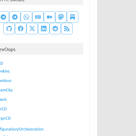
evOops
CD
enkins
amboo
eamCity
avis
oCD
rgoCD
figuration/Orchestration