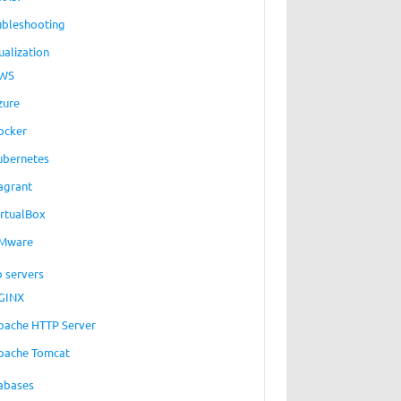
ubleshooting
ualization
WS
zure
ocker
ubernetes
agrant
irtualBox
Mware
 servers
GINX
pache HTTP Server
pache Tomcat
abases