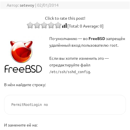
Автор:
setevoy
|
02/01/2014
Click to rate this post!
[Total:
0
Average:
0
]
По-умолчанию — во
FreeBSD
запрещён
удалённый вход пользователю
.
root
Если вы хотите изменить это —
отредактируйте файл
.
/etc/ssh/sshd_config
В нём найдите строку:
PermitRootLogin no
И замените её на: