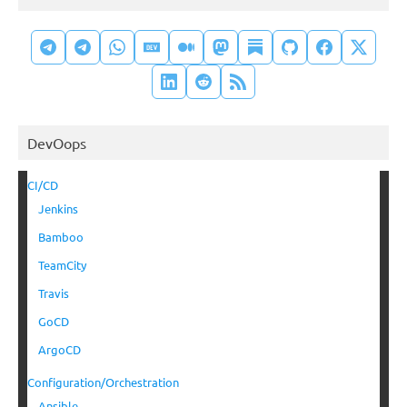
DevOops
CI/CD
Jenkins
Bamboo
TeamCity
Travis
GoCD
ArgoCD
Configuration/Orchestration
Ansible