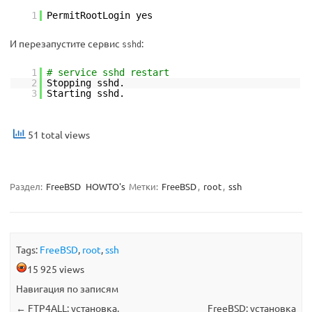
1
PermitRootLogin yes
И перезапустите сервис
:
sshd
1
# service sshd restart
2
Stopping sshd.
3
Starting sshd.
51 total views
Раздел:
FreeBSD
HOWTO's
Метки:
FreeBSD
,
root
,
ssh
Tags:
FreeBSD
,
root
,
ssh
15 925 views
Навигация по записям
←
FTP4ALL: установка,
FreeBSD: установка