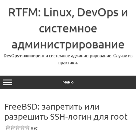
Перейти
к
RTFM: Linux, DevOps и
содержимому
системное
администрирование
DevOps-инжиниринг и системное администрирование. Случаи из
практики.
Меню
FreeBSD: запретить или
разрешить SSH-логин для root
0 (0)