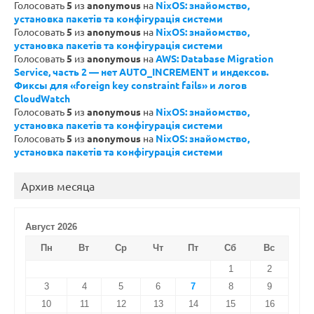
Голосовать
5
из
anonymous
на
NixOS: знайомство,
установка пакетів та конфігурація системи
Голосовать
5
из
anonymous
на
NixOS: знайомство,
установка пакетів та конфігурація системи
Голосовать
5
из
anonymous
на
AWS: Database Migration
Service, часть 2 — нет AUTO_INCREMENT и индексов.
Фиксы для «foreign key constraint fails» и логов
CloudWatch
Голосовать
5
из
anonymous
на
NixOS: знайомство,
установка пакетів та конфігурація системи
Голосовать
5
из
anonymous
на
NixOS: знайомство,
установка пакетів та конфігурація системи
Архив месяца
Август 2026
Пн
Вт
Ср
Чт
Пт
Сб
Вс
1
2
3
4
5
6
7
8
9
10
11
12
13
14
15
16