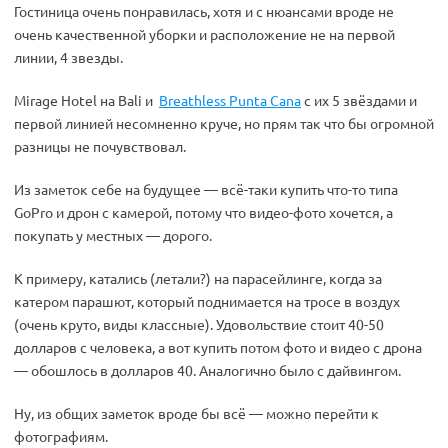
Гостиница очень понравилась, хотя и с нюансами вроде не
очень качественной уборки и расположение не на первой
линии, 4 звезды.
Mirage Hotel на Bali и
Breathless Punta Cana
с их 5 звёздами и
первой линией несомненно круче, но прям так что бы огромной
разницы не почувствовал.
Из заметок себе на будущее — всё-таки купить что-то типа
GoPro и дрон с камерой, потому что видео-фото хочется, а
покупать у местных — дорого.
К примеру, катались (летали?) на парасейлинге, когда за
катером парашют, который поднимается на тросе в воздух
(очень круто, виды классные). Удовольствие стоит 40-50
долларов с человека, а вот купить потом фото и видео с дрона
— обошлось в долларов 40. Аналогично было с дайвингом.
Ну, из общих заметок вроде бы всё — можно перейти к
фотографиям.