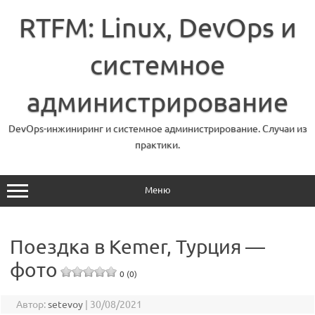
Перейти
к
RTFM: Linux, DevOps и
содержимому
системное
администрирование
DevOps-инжиниринг и системное администрирование. Случаи из
практики.
Меню
Поездка в Kemer, Турция —
фото
0 (0)
Автор:
setevoy
|
30/08/2021