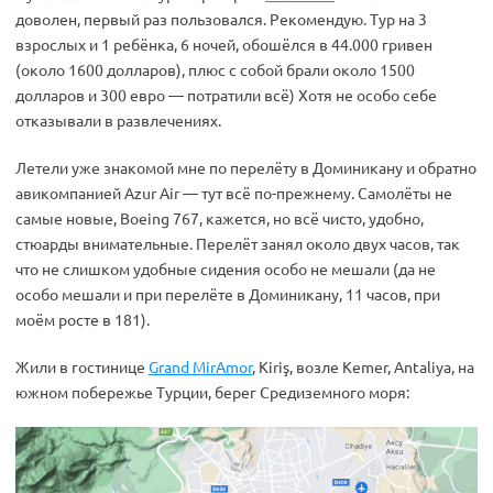
доволен, первый раз пользовался. Рекомендую. Тур на 3
взрослых и 1 ребёнка, 6 ночей, обошёлся в 44.000 гривен
(около 1600 долларов), плюс с собой брали около 1500
долларов и 300 евро — потратили всё) Хотя не особо себе
отказывали в развлечениях.
Летели уже знакомой мне по перелёту в Доминикану и обратно
авикомпанией Azur Air — тут всё по-прежнему. Самолёты не
самые новые, Boeing 767, кажется, но всё чисто, удобно,
стюарды внимательные. Перелёт занял около двух часов, так
что не слишком удобные сидения особо не мешали (да не
особо мешали и при перелёте в Доминикану, 11 часов, при
моём росте в 181).
Жили в гостинице
Grand MirAmor
, Kiriş, возле Kemer, Antaliya, на
южном побережье Турции, берег Средиземного моря: