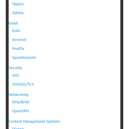
Nagios
Zabbix
Email
Exim
Dovecot
Postfix
SpamAssassin
Security
SSO
SSH/SSL/TLS
Networking
DNS/BIND
OpenVPN
Content Management Systems
Django