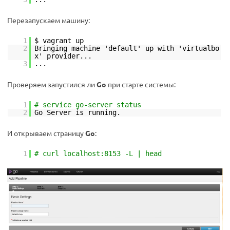
Перезапускаем машину:
1
$ vagrant up
2
Bringing machine 'default' up with 'virtualbo
x' provider...
3
...
Проверяем запустился ли
Go
при старте системы:
1
# service go-server status
2
Go Server is running.
И открываем страницу
Go
:
1
# curl localhost:8153 -L | head