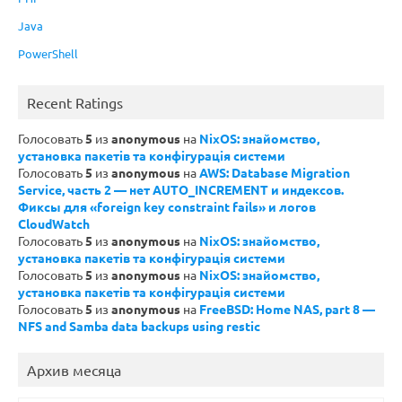
Java
PowerShell
Recent Ratings
Голосовать
5
из
anonymous
на
NixOS: знайомство,
установка пакетів та конфігурація системи
Голосовать
5
из
anonymous
на
AWS: Database Migration
Service, часть 2 — нет AUTO_INCREMENT и индексов.
Фиксы для «foreign key constraint fails» и логов
CloudWatch
Голосовать
5
из
anonymous
на
NixOS: знайомство,
установка пакетів та конфігурація системи
Голосовать
5
из
anonymous
на
NixOS: знайомство,
установка пакетів та конфігурація системи
Голосовать
5
из
anonymous
на
FreeBSD: Home NAS, part 8 —
NFS and Samba data backups using restic
Архив месяца