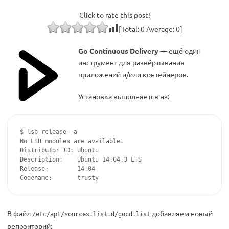
Click to rate this post!
[Total:
0
Average:
0
]
Go Continuous Delivery
— ещё один
инструмент для развёртывания
приложений и/или контейнеров.
Установка выполняется на:
$ lsb_release -a

No LSB modules are available.

Distributor ID:	Ubuntu

Description:	Ubuntu 14.04.3 LTS

Release:	14.04

В файл
добавляем новый
/etc/apt/sources.list.d/gocd.list
репозиторий: