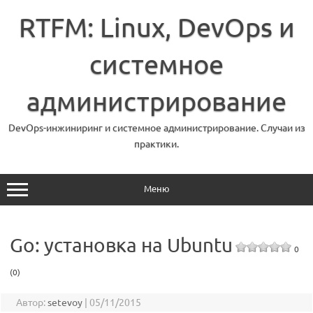
Перейти
к
RTFM: Linux, DevOps и
содержимому
системное
администрирование
DevOps-инжиниринг и системное администрирование. Случаи из
практики.
Меню
Go: установка на Ubuntu
0
(0)
Автор:
setevoy
|
05/11/2015