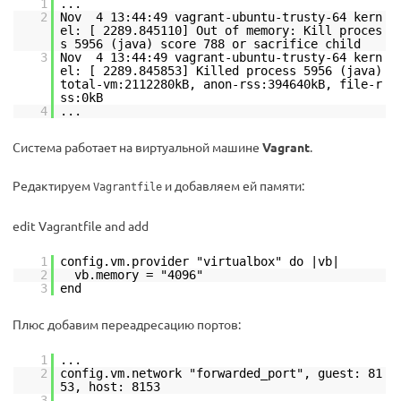
1
...
2
Nov 4 13:44:49 vagrant-ubuntu-trusty-64 kern
el: [ 2289.845110] Out of memory: Kill proces
s 5956 (java) score 788 or sacrifice child
3
Nov 4 13:44:49 vagrant-ubuntu-trusty-64 kern
el: [ 2289.845853] Killed process 5956 (java)
total-vm:2112280kB, anon-rss:394640kB, file-r
ss:0kB
4
...
Система работает на виртуальной машине
Vagrant
.
Редактируем
и добавляем ей памяти:
Vagrantfile
edit Vagrantfile and add
1
config.vm.provider "virtualbox" do |vb|
2
vb.memory = "4096"
3
end
Плюс добавим переадресацию портов:
1
...
2
config.vm.network "forwarded_port", guest: 81
53, host: 8153
3
...