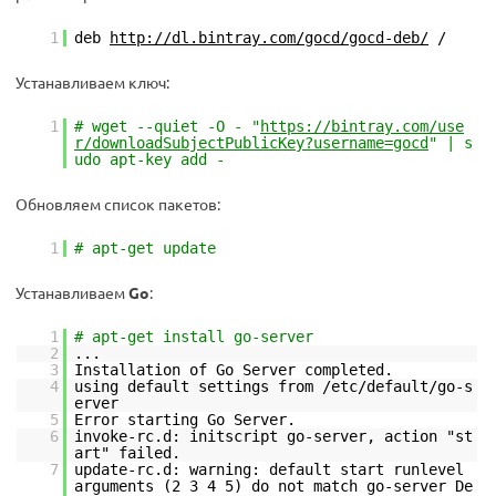
1
deb
http://dl.bintray.com/gocd/gocd-deb/
/
Устанавливаем ключ:
1
# wget --quiet -O - "
https://bintray.com/use
r/downloadSubjectPublicKey?username=gocd
" | s
udo apt-key add -
Обновляем список пакетов:
1
# apt-get update
Устанавливаем
Go
:
1
# apt-get install go-server
2
...
3
Installation of Go Server completed.
4
using default settings from /etc/default/go-s
erver
5
Error starting Go Server.
6
invoke-rc.d: initscript go-server, action "st
art" failed.
7
update-rc.d: warning: default start runlevel
arguments (2 3 4 5) do not match go-server De