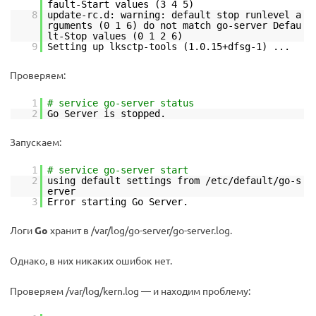
fault-Start values (3 4 5)
8
update-rc.d: warning: default stop runlevel a
rguments (0 1 6) do not match go-server Defau
lt-Stop values (0 1 2 6)
9
Setting up lksctp-tools (1.0.15+dfsg-1) ...
Проверяем:
1
# service go-server status
2
Go Server is stopped.
Запускаем:
1
# service go-server start
2
using default settings from /etc/default/go-s
erver
3
Error starting Go Server.
Логи
Go
хранит в
/var/log/go-server/go-server.log.
Однако, в них никаких ошибок нет.
Проверяем
/var/log/kern.log — и находим проблему: