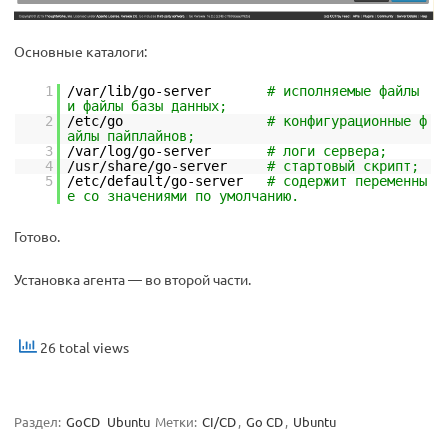
Основные каталоги:
1
/var/lib/go-server
# исполняемые файлы
и файлы базы данных;
2
/etc/go
# конфигурационные ф
айлы пайплайнов;
3
/var/log/go-server
# логи сервера;
4
/usr/share/go-server
# стартовый скрипт;
5
/etc/default/go-server
# содержит переменны
е со значениями по умолчанию.
Готово.
Установка агента — во второй части.
26 total views
Раздел:
GoCD
Ubuntu
Метки:
CI/CD
,
Go CD
,
Ubuntu