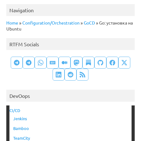
Navigation
Home
»
Configuration/Orchestration
»
GoCD
»
Go: установка на
Ubuntu
RTFM Socials
DevOops
CI/CD
Jenkins
Bamboo
TeamCity