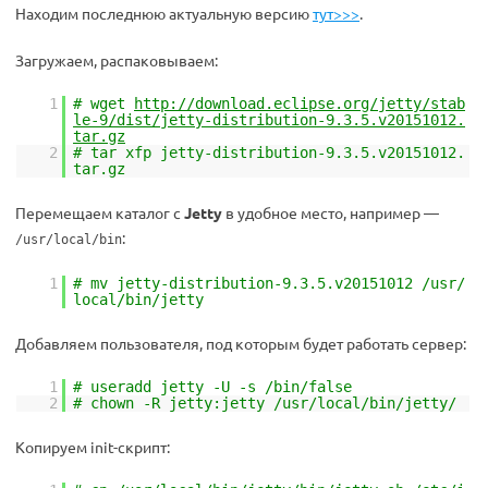
Находим последнюю актуальную версию
тут>>>
.
Загружаем, распаковываем:
1
# wget
http://download.eclipse.org/jetty/stab
le-9/dist/jetty-distribution-9.3.5.v20151012.
tar.gz
2
# tar xfp jetty-distribution-9.3.5.v20151012.
tar.gz
Перемещаем каталог с
Jetty
в удобное место, например —
:
/usr/local/bin
1
# mv jetty-distribution-9.3.5.v20151012 /usr/
local/bin/jetty
Добавляем пользователя, под которым будет работать сервер:
1
# useradd jetty -U -s /bin/false
2
# chown -R jetty:jetty /usr/local/bin/jetty/
Копируем init-скрипт: