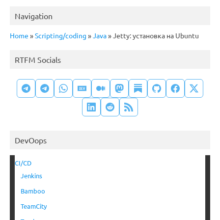
Navigation
Home
»
Scripting/coding
»
Java
»
Jetty: установка на Ubuntu
RTFM Socials
DevOops
CI/CD
Jenkins
Bamboo
TeamCity