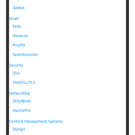
Zabbix
Email
Exim
Dovecot
Postfix
SpamAssassin
Security
SSO
SSH/SSL/TLS
Networking
DNS/BIND
OpenVPN
Content Management Systems
Django