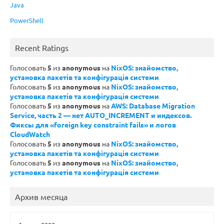
Java
PowerShell
Recent Ratings
Голосовать
5
из
anonymous
на
NixOS: знайомство,
установка пакетів та конфігурація системи
Голосовать
5
из
anonymous
на
NixOS: знайомство,
установка пакетів та конфігурація системи
Голосовать
5
из
anonymous
на
AWS: Database Migration
Service, часть 2 — нет AUTO_INCREMENT и индексов.
Фиксы для «foreign key constraint fails» и логов
CloudWatch
Голосовать
5
из
anonymous
на
NixOS: знайомство,
установка пакетів та конфігурація системи
Голосовать
5
из
anonymous
на
NixOS: знайомство,
установка пакетів та конфігурація системи
Архив месяца