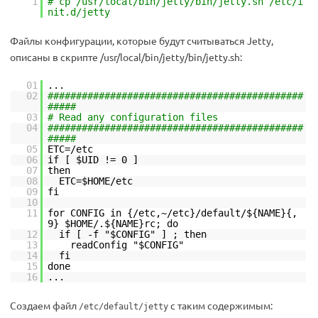
1
# cp /usr/local/bin/jetty/bin/jetty.sh /etc/i
nit.d/jetty
Файлы конфигурации, которые будут считываться Jetty,
описаны в скрипте
/usr/local/bin/jetty/bin/jetty.sh:
01
...
02
#############################################
#####
03
# Read any configuration files
04
#############################################
#####
05
ETC=/etc
06
if [ $UID != 0 ]
07
then
08
ETC=$HOME/etc
09
fi
10
11
for CONFIG in {/etc,~/etc}/default/${NAME}{,
9} $HOME/.${NAME}rc; do
12
if [ -f "$CONFIG" ] ; then
13
readConfig "$CONFIG"
14
fi
15
done
16
...
Создаем файл
с таким содержимым:
/etc/default/jetty