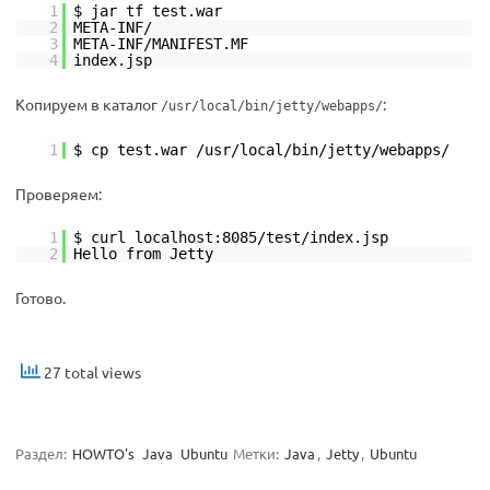
1
$ jar tf test.war
2
META-INF/
3
META-INF/MANIFEST.MF
4
index.jsp
Копируем в каталог
:
/usr/local/bin/jetty/webapps/
1
$ cp test.war /usr/local/bin/jetty/webapps/
Проверяем:
1
$ curl localhost:8085/test/index.jsp
2
Hello from Jetty
Готово.
27 total views
Раздел:
HOWTO's
Java
Ubuntu
Метки:
Java
,
Jetty
,
Ubuntu