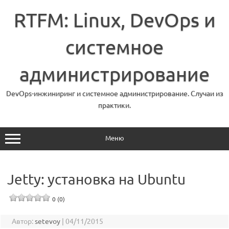
Перейти
к
RTFM: Linux, DevOps и
содержимому
системное
администрирование
DevOps-инжиниринг и системное администрирование. Случаи из
практики.
Меню
Jetty: установка на Ubuntu
0 (0)
Автор:
setevoy
|
04/11/2015