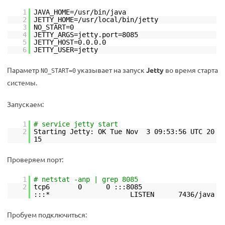
1
JAVA_HOME=/usr/bin/java
2
JETTY_HOME=/usr/local/bin/jetty
3
NO_START=0
4
JETTY_ARGS=jetty.port=8085
5
JETTY_HOST=0.0.0.0
6
JETTY_USER=jetty
Параметр
указывает на запуск
Jetty
во время старта
NO_START=0
системы.
Запускаем:
1
# service jetty start
2
Starting Jetty: OK Tue Nov 3 09:53:56 UTC 20
15
Проверяем порт:
1
# netstat -anp | grep 8085
2
tcp6 0 0 :::8085
:::* LISTEN 7436/java
Пробуем подключиться: