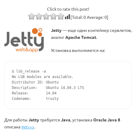
Click to rate this post!
[Total:
0
Average:
0
]
Jetty
— еще один контейнер сервлетов,
аналог
Apache Tomcat
.
Установка выполняется на:
$ lsb_release -a

No LSB modules are available.

Distributor ID:	Ubuntu

Description:	Ubuntu 14.04.3 LTS

Release:	14.04

Для работы
Jetty
требуется
Java
, установка
Oracle Java 8
описана
тут>>>
.