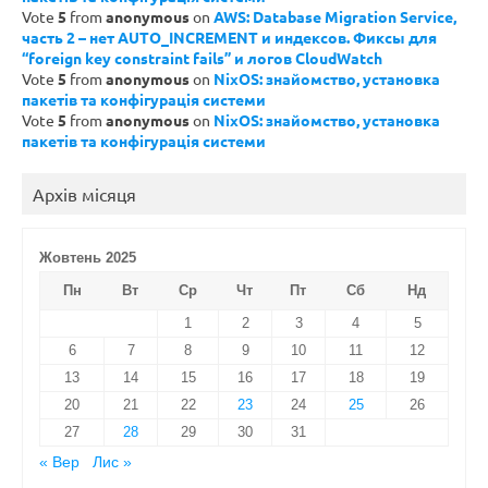
Vote
5
from
anonymous
on
AWS: Database Migration Service,
часть 2 – нет AUTO_INCREMENT и индексов. Фиксы для
“foreign key constraint fails” и логов CloudWatch
Vote
5
from
anonymous
on
NixOS: знайомство, установка
пакетів та конфігурація системи
Vote
5
from
anonymous
on
NixOS: знайомство, установка
пакетів та конфігурація системи
Архів місяця
Жовтень 2025
Пн
Вт
Ср
Чт
Пт
Сб
Нд
1
2
3
4
5
6
7
8
9
10
11
12
13
14
15
16
17
18
19
20
21
22
23
24
25
26
27
28
29
30
31
« Вер
Лис »