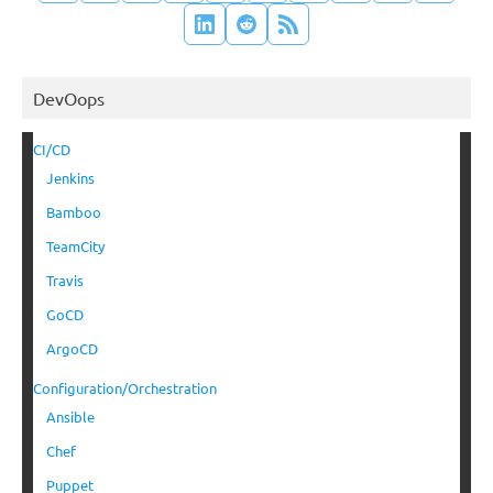
DevOops
CI/CD
Jenkins
Bamboo
TeamCity
Travis
GoCD
ArgoCD
Configuration/Orchestration
Ansible
Chef
Puppet