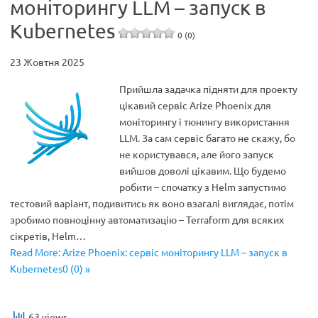
моніторингу LLM – запуск в
Kubernetes
0 (0)
23 Жовтня 2025
Прийшла задачка підняти для проекту
цікавий сервіс Arize Phoenix для
моніторингу і тюнингу використання
LLM. За сам сервіс багато не скажу, бо
не користувався, але його запуск
вийшов доволі цікавим. Що будемо
робити – спочатку з Helm запустимо
тестовий варіант, подивитись як воно взагалі виглядає, потім
зробимо повноцінну автоматизацію – Terraform для всяких
сікретів, Helm…
Read More: Arize Phoenix: сервіс моніторингу LLM – запуск в
Kubernetes0 (0) »
63 views