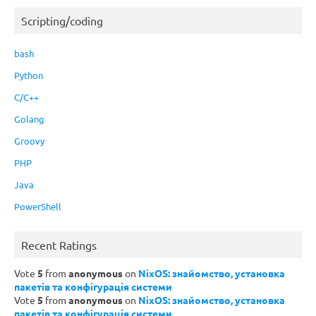
Scripting/coding
bash
Python
C/C++
Golang
Groovy
PHP
Java
PowerShell
Recent Ratings
Vote
5
from
anonymous
on
NixOS: знайомство, установка
пакетів та конфігурація системи
Vote
5
from
anonymous
on
NixOS: знайомство, установка
пакетів та конфігурація системи