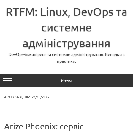
Перейти
до
RTFM: Linux, DevOps та
вмісту
системне
адміністрування
DevOps-інжиніринг та системне адміністрування. Випадки з
практики.
Меню
АРХІВ ЗА ДЕНЬ:
23/10/2025
Arize Phoenix: сервіс