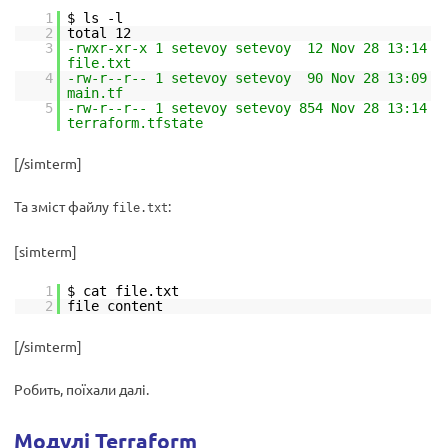
1
$ ls -l
2
total 12
3
-rwxr-xr-x 1 setevoy setevoy 12 Nov 28 13:14
file.txt
4
-rw-r--r-- 1 setevoy setevoy 90 Nov 28 13:09
main.tf
5
-rw-r--r-- 1 setevoy setevoy 854 Nov 28 13:14
terraform.tfstate
[/simterm]
Та зміст файлу
:
file.txt
[simterm]
1
$ cat file.txt
2
file content
[/simterm]
Робить, поїхали далі.
Модулі Terraform