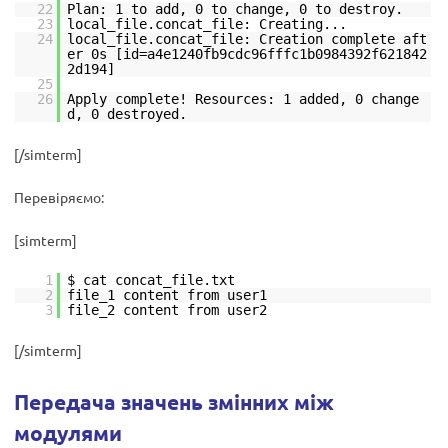
22
Plan: 1 to add, 0 to change, 0 to destroy.
23
local_file.concat_file: Creating...
24
local_file.concat_file: Creation complete aft
er 0s [id=a4e1240fb9cdc96fffc1b0984392f621842
2d194]
25
26
Apply complete! Resources: 1 added, 0 change
d, 0 destroyed.
[/simterm]
Перевіряємо:
[simterm]
1
$ cat concat_file.txt
2
file_1 content from user1
3
file_2 content from user2
[/simterm]
Передача значень змінних між
модулями