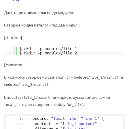
Далі, переходимо власне до модулів.
Створюємо два каталоги під два модулі:
[simterm]
1
$ mkdir -p modules/file_1
2
$ mkdir -p modules/file_2
[/simterm]
В кожному створюємо свій
–
та
main.tf
modules/file_1/main.tf
.
modules/file_2/main.tf
В
використовуємо той же самий
modules/file_1/main.tf
для створення файлу
file_1.txt
:
local_file
resource 
"local_file"
"file_1"
{
  content  = 
"file_1 content"