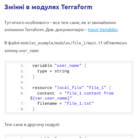
Змінні в модулях Terraform
Тут нічого особливого – все теж саме, як зі звичайними
змінними Terraform. Див. документацію –
Input Variables
.
В файлі
об’являємо
modules_example/modules/file_1/main.tf
змінну
:
user_name
variable 
"user_name"
{
  type = string
}
resource 
"local_file"
"file_1"
{
  content  = 
"file_1 content from 
${var.user_name}"
  filename = 
"file_1.txt"
}
Теж саме в другому модулі: