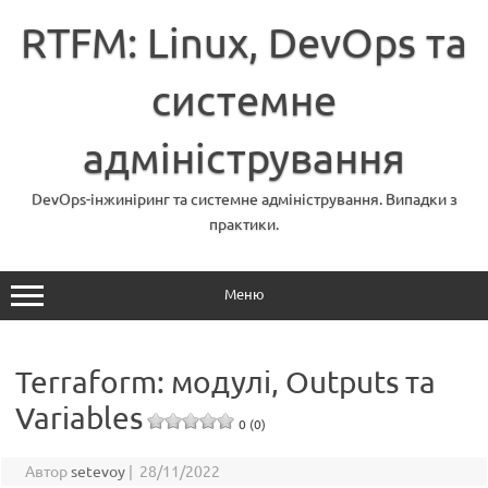
Перейти
до
RTFM: Linux, DevOps та
вмісту
системне
адміністрування
DevOps-інжиніринг та системне адміністрування. Випадки з
практики.
Меню
Terraform: модулі, Outputs та
Variables
0 (0)
Автор
setevoy
|
28/11/2022