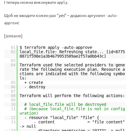
І теперь можна виконувати
.
apply
Щоб не вводити кожен раз “
yes
” – додаємо аргумент
-auto-
:
approve
[simterm]
01
$ terraform apply -auto-approve
02
local_file.file: Refreshing state... [id=8775
8871f598e1a3b4679953589ae2f57a0bb43c]
03
04
Terraform used the selected providers to gene
rate the following execution plan. Resource a
ctions are indicated with the following symbo
ls:
05
+ create
06
- destroy
07
08
Terraform will perform the following actions:
09
10
# local_file.file will be destroyed
11
# (because local_file.file is not in config
uration)
12
- resource "local_file" "file" {
13
- content = "file content"
-> null
14
- directory_permission = "0777" -> null