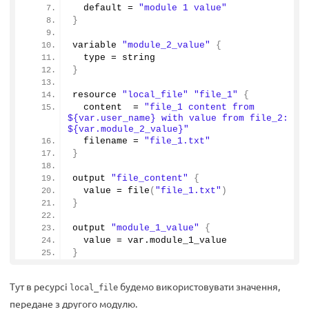
  default = 
"module 1 value"
}
variable 
"module_2_value"
{
  type = string
}
resource 
"local_file"
"file_1"
{
  content  = 
"file_1 content from 
${var.user_name} with value from file_2: 
${var.module_2_value}"
  filename = 
"file_1.txt"
}
output 
"file_content"
{
  value = 
file
(
"file_1.txt"
)
}
output 
"module_1_value"
{
  value = var.
module_1_value
}
Тут в ресурсі
будемо використовувати значення,
local_file
передане з другого модулю.