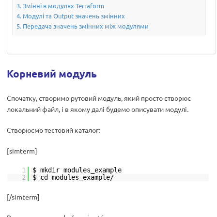
Змінні в модулях Terraform
Модулі та Output значень змінних
Передача значень змінних між модулями
Корневий модуль
Спочатку, створимо рутовий модуль, який просто створює
локальний файл, і в якому далі будемо описувати модулі.
Створюємо тестовий каталог:
[simterm]
1
$ mkdir modules_example
2
$ cd modules_example/
[/simterm]