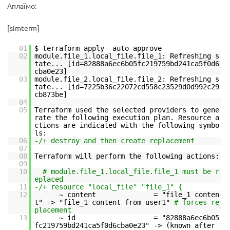
Аплаїмо:
[simterm]
01
$ terraform apply -auto-approve
02
module.file_1.local_file.file_1: Refreshing s
tate... [id=82888a6ec6b05fc219759bd241ca5f0d6
cba0e23]
03
module.file_2.local_file.file_2: Refreshing s
tate... [id=7225b36c22072cd558c23529d0d992c29
cb873be]
04
05
Terraform used the selected providers to gene
rate the following execution plan. Resource a
ctions are indicated with the following symbo
ls:
06
-/+ destroy and then create replacement
07
08
Terraform will perform the following actions:
09
10
# module.file_1.local_file.file_1 must be r
eplaced
11
-/+ resource "local_file" "file_1" {
12
~ content = "file_1 conten
t" -> "file_1 content from user1"
# forces re
placement
13
~ id = "82888a6ec6b05
fc219759bd241ca5f0d6cba0e23" -> (known after