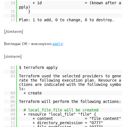
14
+ id = (known after a
pply)
15
}
16
17
Plan: 1 to add, 0 to change, 0 to destroy.
[/simterm]
Виглядає ОК – виконуємо
:
apply
[simterm]
01
$ terraform apply
02
03
Terraform used the selected providers to gene
rate the following execution plan. Resource a
ctions are indicated with the following symbo
ls:
04
+ create
05
06
Terraform will perform the following actions:
07
08
# local_file.file will be created
09
+ resource "local_file" "file" {
10
+ content = "file content"
11
+ directory_permission = "0777"