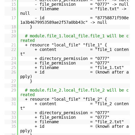
15
- file_permission = "0777" -> null
16
- filename = "file.txt" ->
null
17
- id = "87758871f598e
1a3b4679953589ae2f57a0bb43c" -> null
18
}
19
20
# module.file_1.local_file.file_1 will be c
reated
21
+ resource "local_file" "file_1" {
22
+ content = "file_1 conten
t"
23
+ directory_permission = "0777"
24
+ file_permission = "0777"
25
+ filename = "file_1.txt"
26
+ id = (known after a
pply)
27
}
28
29
# module.file_2.local_file.file_2 will be c
reated
30
+ resource "local_file" "file_2" {
31
+ content = "file_2 conten
t"
32
+ directory_permission = "0777"
33
+ file_permission = "0777"
34
+ filename = "file_2.txt"
35
+ id = (known after a
pply)