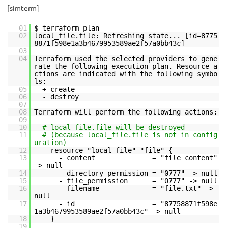
[simterm]
01
$ terraform plan
02
local_file.file: Refreshing state... [id=8775
8871f598e1a3b4679953589ae2f57a0bb43c]
03
04
Terraform used the selected providers to gene
rate the following execution plan. Resource a
ctions are indicated with the following symbo
ls:
05
+ create
06
- destroy
07
08
Terraform will perform the following actions:
09
10
# local_file.file will be destroyed
11
# (because local_file.file is not in config
uration)
12
- resource "local_file" "file" {
13
- content = "file content"
-> null
14
- directory_permission = "0777" -> null
15
- file_permission = "0777" -> null
16
- filename = "file.txt" ->
null
17
- id = "87758871f598e
1a3b4679953589ae2f57a0bb43c" -> null
18
}
19