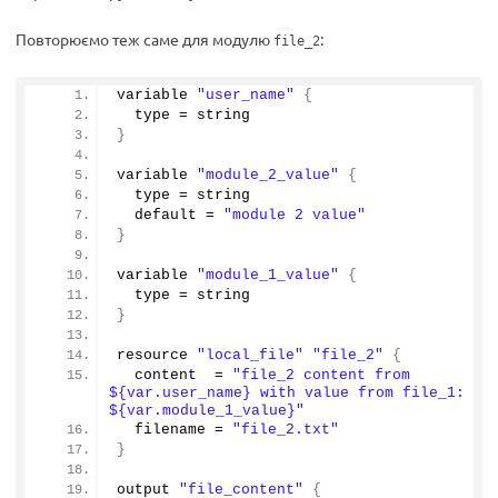
Повторюємо теж саме для модулю
:
file_2
variable 
"user_name"
{
  type = string
}
variable 
"module_2_value"
{
  type = string
  default = 
"module 2 value"
}
variable 
"module_1_value"
{
  type = string
}
resource 
"local_file"
"file_2"
{
  content  = 
"file_2 content from 
${var.user_name} with value from file_1: 
${var.module_1_value}"
  filename = 
"file_2.txt"
}
output 
"file_content"
{