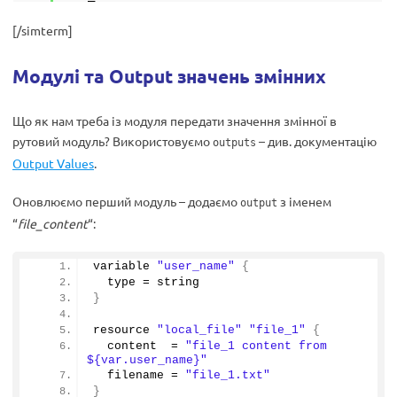
[/simterm]
Модулі та Output значень змінних
Що як нам треба із модуля передати значення змінної в
рутовий модуль? Використовуємо
– див. документацію
outputs
Output Values
.
Оновлюємо перший модуль – додаємо
з іменем
output
“
file_content
“:
variable 
"user_name"
{
  type = string
}
resource 
"local_file"
"file_1"
{
  content  = 
"file_1 content from 
${var.user_name}"
  filename = 
"file_1.txt"
}