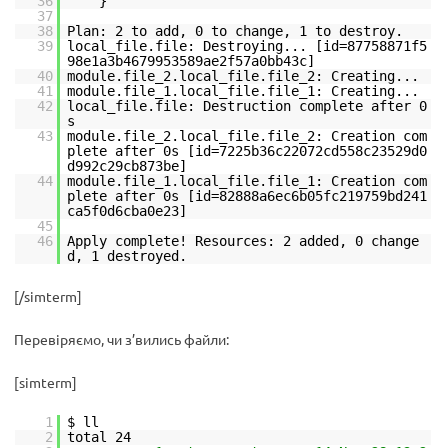
36
}
37
38
Plan: 2 to add, 0 to change, 1 to destroy.
39
local_file.file: Destroying... [id=87758871f5
98e1a3b4679953589ae2f57a0bb43c]
40
module.file_2.local_file.file_2: Creating...
41
module.file_1.local_file.file_1: Creating...
42
local_file.file: Destruction complete after 0
s
43
module.file_2.local_file.file_2: Creation com
plete after 0s [id=7225b36c22072cd558c23529d0
d992c29cb873be]
44
module.file_1.local_file.file_1: Creation com
plete after 0s [id=82888a6ec6b05fc219759bd241
ca5f0d6cba0e23]
45
46
Apply complete! Resources: 2 added, 0 change
d, 1 destroyed.
[/simterm]
Перевіряємо, чи з’вились файли:
[simterm]
1
$ ll
2
total 24