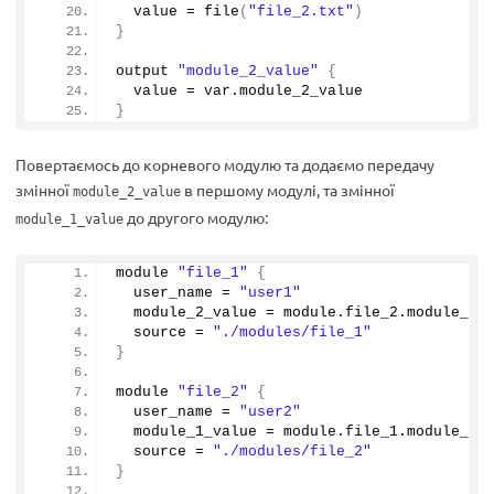
  value = 
file
(
"file_2.txt"
)
}
output 
"module_2_value"
{
  value = var.
module_2_value
}
Повертаємось до корневого модулю та додаємо передачу
змінної
в першому модулі, та змінної
module_2_value
до другого модулю:
module_1_value
module 
"file_1"
{
  user_name = 
"user1"
  module_2_value = module.
file_2
.
module_2_
  source = 
"./modules/file_1"
}
module 
"file_2"
{
  user_name = 
"user2"
  module_1_value = module.
file_1
.
module_1_
  source = 
"./modules/file_2"
}