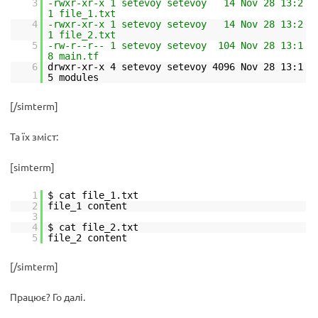
3
-rwxr-xr-x 1 setevoy setevoy 14 Nov 28 13:2
1 file_1.txt
4
-rwxr-xr-x 1 setevoy setevoy 14 Nov 28 13:2
1 file_2.txt
5
-rw-r--r-- 1 setevoy setevoy 104 Nov 28 13:1
8 main.tf
6
drwxr-xr-x 4 setevoy setevoy 4096 Nov 28 13:1
5 modules
[/simterm]
Та їх зміст:
[simterm]
1
$ cat file_1.txt
2
file_1 content
3
4
$ cat file_2.txt
5
file_2 content
[/simterm]
Працює? Го далі.