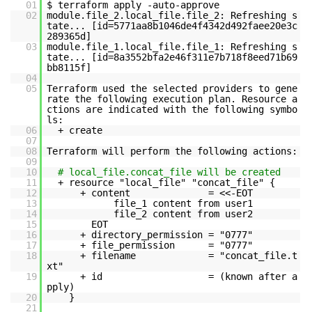
01
$ terraform apply -auto-approve
02
module.file_2.local_file.file_2: Refreshing s
tate... [id=5771aa8b1046de4f4342d492faee20e3c
289365d]
03
module.file_1.local_file.file_1: Refreshing s
tate... [id=8a3552bfa2e46f311e7b718f8eed71b69
bb8115f]
04
05
Terraform used the selected providers to gene
rate the following execution plan. Resource a
ctions are indicated with the following symbo
ls:
06
+ create
07
08
Terraform will perform the following actions:
09
10
# local_file.concat_file will be created
11
+ resource "local_file" "concat_file" {
12
+ content = <<-EOT
13
file_1 content from user1
14
file_2 content from user2
15
EOT
16
+ directory_permission = "0777"
17
+ file_permission = "0777"
18
+ filename = "concat_file.t
xt"
19
+ id = (known after a
pply)
20
}
21