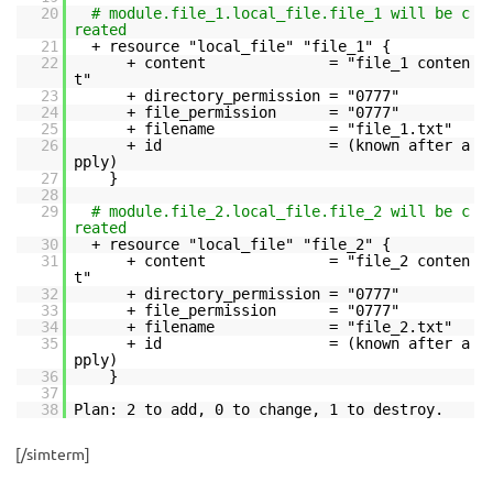
20
# module.file_1.local_file.file_1 will be c
reated
21
+ resource "local_file" "file_1" {
22
+ content = "file_1 conten
t"
23
+ directory_permission = "0777"
24
+ file_permission = "0777"
25
+ filename = "file_1.txt"
26
+ id = (known after a
pply)
27
}
28
29
# module.file_2.local_file.file_2 will be c
reated
30
+ resource "local_file" "file_2" {
31
+ content = "file_2 conten
t"
32
+ directory_permission = "0777"
33
+ file_permission = "0777"
34
+ filename = "file_2.txt"
35
+ id = (known after a
pply)
36
}
37
38
Plan: 2 to add, 0 to change, 1 to destroy.
[/simterm]