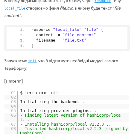
В ньому додаємо файл
, в якому через
типу
main.tf
resource
створюємо файл
file.txt
, в якому буде текст “
file
local_file
content
“:
resource 
"local_file"
"file"
{
  content  = 
"file content"
  filename = 
"file.txt"
}
Запускаємо
, что б підтягнути необхідні модулі самого
init
Тераформу:
[simterm]
01
$ terraform init
02
03
Initializing the backend...
04
05
Initializing provider plugins...
06
- Finding latest version of hashicorp/loca
l...
07
- Installing hashicorp/local v2.2.3...
08
- Installed hashicorp/local v2.2.3 (signed by
HashiCorp)