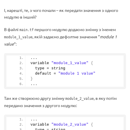
І, нарешті, те, з чого почали – як передати значення з одного
модулю в інший?
В файлі
першого модулю додаємо змінну з іменем
main.tf
, якій задаємо дефолтне значення “
module 1
module_1_value
value
“:
...
variable 
"module_1_value"
{
  type = string
  default = 
"module 1 value"
}
...
Там же створюємо другу змінну
, в яку потім
module_2_value
передамо значення з другого модулю:
...
variable 
"module_2_value"
{
  type = string