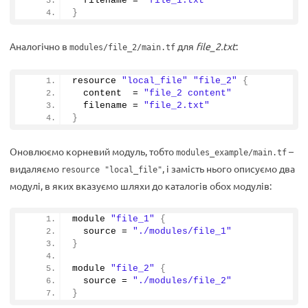
  filename = 
"file_1.txt"
}
Аналогічно в
для
file_2.txt
:
modules/file_2/main.tf
resource 
"local_file"
"file_2"
{
  content  = 
"file_2 content"
  filename = 
"file_2.txt"
}
Оновлюємо корневий модуль, тобто
–
modules_example/main.tf
видаляємо
, і замість нього описуємо два
resource "local_file"
модулі, в яких вказуємо шляхи до каталогів обох модулів:
module 
"file_1"
{
  source = 
"./modules/file_1"
}
module 
"file_2"
{
  source = 
"./modules/file_2"
}