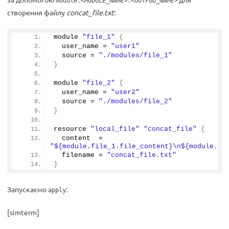
module.<MODULE_NAME>.<OUTPUD_NAME>
створення файлу
concat_file.txt
:
module 
"file_1"
{
  user_name = 
"user1"
  source = 
"./modules/file_1"
}
module 
"file_2"
{
  user_name = 
"user2"
  source = 
"./modules/file_2"
}
resource 
"local_file"
"concat_file"
{
  content  = 
"${module.file_1.file_content}\n${module.fi
  filename = 
"concat_file.txt"
}
Запускаємо
:
apply
[simterm]