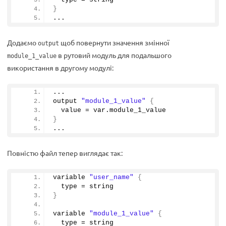
}
...
Додаємо
щоб повернути значення змінної
output
в рутовий модуль для подальшого
module_1_value
використання в другому модулі:
...
output 
"module_1_value"
{
  value = var.
module_1_value
}
...
Повністю файл тепер виглядає так:
variable 
"user_name"
{
  type = string
}
variable 
"module_1_value"
{
  type = string