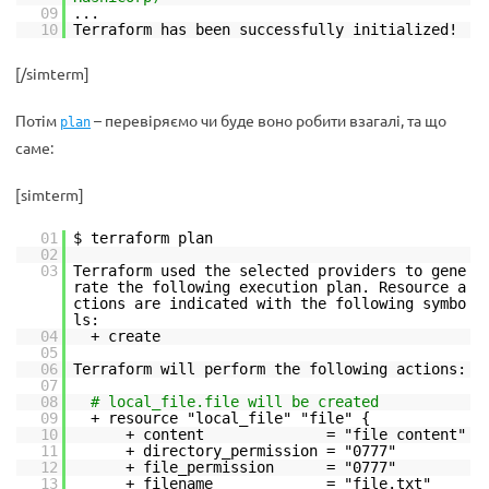
09
...
10
Terraform has been successfully initialized!
[/simterm]
Потім
– перевіряємо чи буде воно робити взагалі, та що
plan
саме:
[simterm]
01
$ terraform plan
02
03
Terraform used the selected providers to gene
rate the following execution plan. Resource a
ctions are indicated with the following symbo
ls:
04
+ create
05
06
Terraform will perform the following actions:
07
08
# local_file.file will be created
09
+ resource "local_file" "file" {
10
+ content = "file content"
11
+ directory_permission = "0777"
12
+ file_permission = "0777"
13
+ filename = "file.txt"