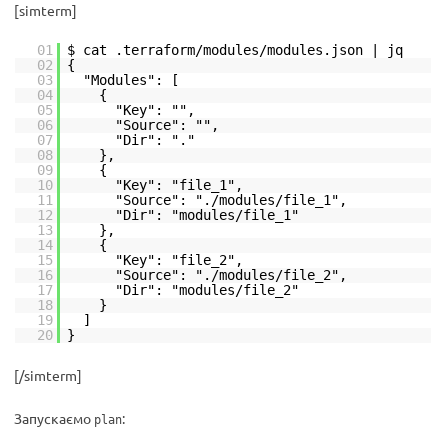
[simterm]
01
$ cat .terraform/modules/modules.json | jq
02
{
03
"Modules": [
04
{
05
"Key": "",
06
"Source": "",
07
"Dir": "."
08
},
09
{
10
"Key": "file_1",
11
"Source": "./modules/file_1",
12
"Dir": "modules/file_1"
13
},
14
{
15
"Key": "file_2",
16
"Source": "./modules/file_2",
17
"Dir": "modules/file_2"
18
}
19
]
20
}
[/simterm]
Запускаємо
:
plan