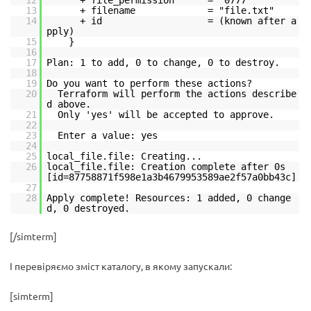
12
+ file_permission = "0777"
13
+ filename = "file.txt"
14
+ id = (known after a
pply)
15
}
16
17
Plan: 1 to add, 0 to change, 0 to destroy.
18
19
Do you want to perform these actions?
20
Terraform will perform the actions describe
d above.
21
Only 'yes' will be accepted to approve.
22
23
Enter a value: yes
24
25
local_file.file: Creating...
26
local_file.file: Creation complete after 0s
[id=87758871f598e1a3b4679953589ae2f57a0bb43c]
27
28
Apply complete! Resources: 1 added, 0 change
d, 0 destroyed.
[/simterm]
І перевіряємо зміст каталогу, в якому запускали:
[simterm]