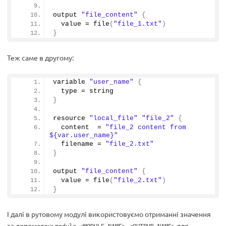
output 
"file_content"
{
  value = 
file
(
"file_1.txt"
)
}
Теж саме в другому:
variable 
"user_name"
{
  type = string
}
resource 
"local_file"
"file_2"
{
  content  = 
"file_2 content from 
${var.user_name}"
  filename = 
"file_2.txt"
}
output 
"file_content"
{
  value = 
file
(
"file_2.txt"
)
}
І далі в рутовому модулі використовуємо отриманні значення
за допомогою
для