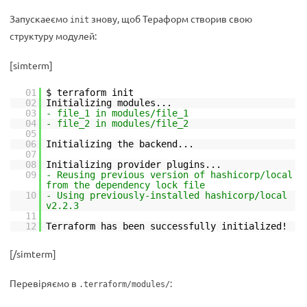
Запускаеємо
знову, щоб Тераформ створив свою
init
структуру модулей:
[simterm]
01
$ terraform init
02
Initializing modules...
03
- file_1 in modules/file_1
04
- file_2 in modules/file_2
05
06
Initializing the backend...
07
08
Initializing provider plugins...
09
- Reusing previous version of hashicorp/local
from the dependency lock file
10
- Using previously-installed hashicorp/local
v2.2.3
11
12
Terraform has been successfully initialized!
[/simterm]
Перевіряємо в
:
.terraform/modules/