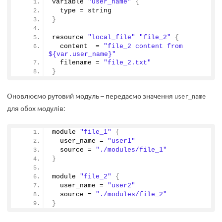
variable 
"user_name"
{
  type = string
}
resource 
"local_file"
"file_2"
{
  content  = 
"file_2 content from 
${var.user_name}"
  filename = 
"file_2.txt"
}
Оновлюємо рутовий модуль – передаємо значення
user_name
для обох модулів:
module 
"file_1"
{
  user_name = 
"user1"
  source = 
"./modules/file_1"
}
module 
"file_2"
{
  user_name = 
"user2"
  source = 
"./modules/file_2"
}