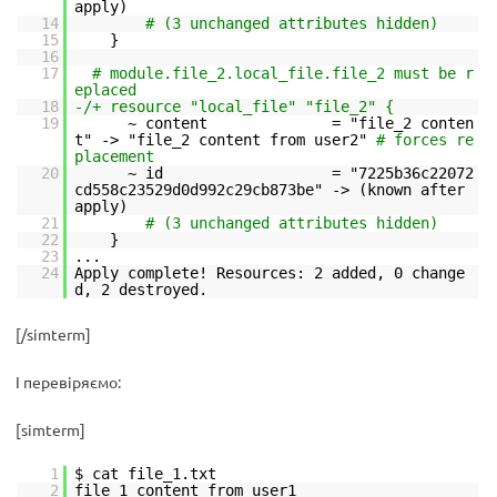
apply)
14
# (3 unchanged attributes hidden)
15
}
16
17
# module.file_2.local_file.file_2 must be r
eplaced
18
-/+ resource "local_file" "file_2" {
19
~ content = "file_2 conten
t" -> "file_2 content from user2"
# forces re
placement
20
~ id = "7225b36c22072
cd558c23529d0d992c29cb873be" -> (known after
apply)
21
# (3 unchanged attributes hidden)
22
}
23
...
24
Apply complete! Resources: 2 added, 0 change
d, 2 destroyed.
[/simterm]
І перевіряємо:
[simterm]
1
$ cat file_1.txt
2
file_1 content from user1