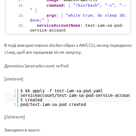
image:
 amazon/aws-cli
command:
[
"/bin/bash"
, 
"-c"
, 
"--
"
]
args:
[
"while true; do sleep 30; 
done;"
]
serviceAccountName:
 test-iam-sa-pod-
service-account
В поді використовємо docker-образ з AWS CLI, якому передаємо
, щоб він працював після запуску.
sleep
Деплоїмо ServiceAccount та Pod:
[simterm]
1
$ kk apply -f test-iam-sa-pod.yaml
2
serviceaccount/test-iam-sa-pod-service-accoun
t created
3
pod/test-iam-sa-pod created
[/simterm]
Заходимо в нього: