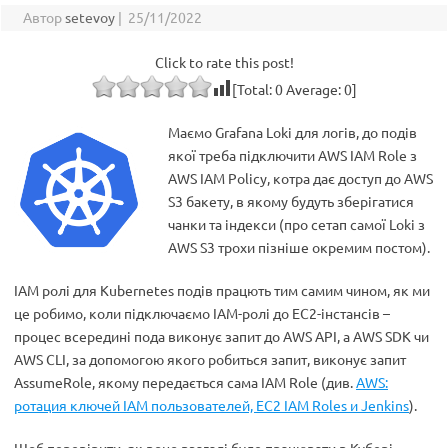
Автор
setevoy
|
25/11/2022
Click to rate this post!
[Total:
0
Average:
0
]
Маємо Grafana Loki для логів, до подів
якої треба підключити AWS IAM Role з
AWS IAM Policy, котра дає доступ до AWS
S3 бакету, в якому будуть зберігатися
чанки та індекси (про сетап самої Loki з
AWS S3 трохи пізніше окремим постом).
IAM ролі для Kubernetes подів працють тим самим чином, як ми
це робимо, коли підключаємо IAM-ролі до ЕС2-інстансів –
процес всередині пода виконує запит до AWS API, а AWS SDK чи
AWS CLI, за допомогою якого робиться запит, виконує запит
AssumeRole, якому передається сама IAM Role (див.
AWS:
ротация ключей IAM пользователей, EC2 IAM Roles и Jenkins
).