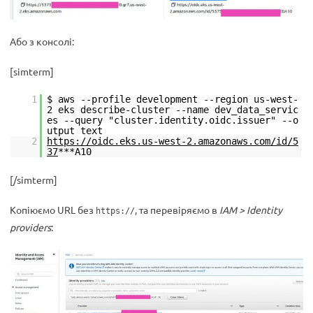
Або з консолі:
[simterm]
1
$ aws --profile development --region us-west-
2 eks describe-cluster --name dev_data_servic
es --query "cluster.identity.oidc.issuer" --o
utput text
2
https://oidc.eks.us-west-2.amazonaws.com/id/5
37
***A10
[/simterm]
Копіюємо URL без
, та перевіряємо в
IAM > Identity
https://
providers
: