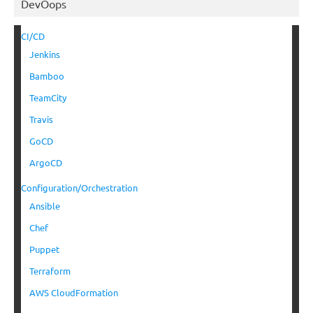
DevOops
CI/CD
Jenkins
Bamboo
TeamCity
Travis
GoCD
ArgoCD
Configuration/Orchestration
Ansible
Chef
Puppet
Terraform
AWS CloudFormation