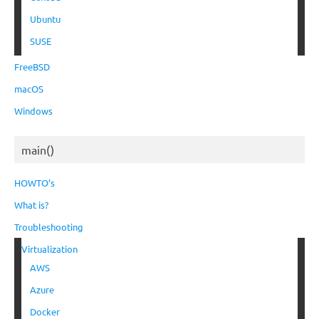
Ubuntu
SUSE
FreeBSD
macOS
Windows
main()
HOWTO’s
What is?
Troubleshooting
Virtualization
AWS
Azure
Docker