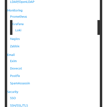
LDAP/OpenLDAP
Monitoring
Prometheus
Grafana
Loki
Nagios
Zabbix
Email
Exim
Dovecot
Postfix
SpamAssassin
Security
SSO
SSH/SSL/TLS