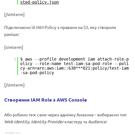
sted-policy.json
[/simterm]
Підключаємо їй IAM Policy з правами на S3, яку створили
раніше:
[simterm]
1
$ aws --profile development iam attach-role-p
olicy --role-name test-iam-sa-pod-role --poli
cy-arn=arn:aws:iam::638***021:policy/test-iam
-sa-pod-policy
[/simterm]
Створення IAM Role з AWS Console
Або робимо теж саме через адмінку Амазона – вибираємо тип
Web identity
,
Identity Provider
кластеру та
Audience
: