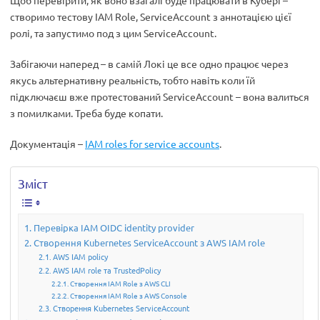
Щоб перевірити, як воно взагалі буде працювати в Кубері –
створимо тестову IAM Role, ServiceAccount з аннотацією цієї
ролі, та запустимо под з цим ServiceAccount.
Забігаючи наперед – в самій Локі це все одно працює через
якусь альтернативну реальність, тобто навіть коли їй
підключаєш вже протестований ServiceAccount – вона валиться
з помилками. Треба буде копати.
Документація –
IAM roles for service accounts
.
Зміст
Перевірка IAM OIDC identity provider
Створення Kubernetes ServiceAccount з AWS IAM role
AWS IAM policy
AWS IAM role та TrustedPolicy
Створення IAM Role з AWS CLI
Створення IAM Role з AWS Console
Створення Kubernetes ServiceAccount