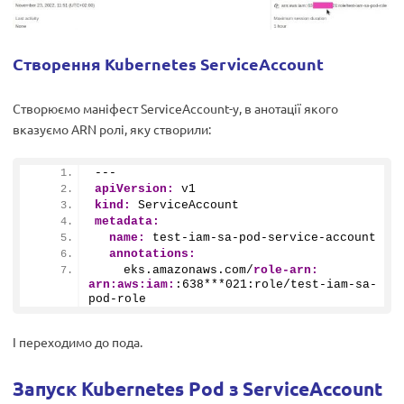
Створення Kubernetes ServiceAccount
Створюємо маніфест ServiceAccount-у, в анотації якого
вказуємо ARN ролі, яку створили:
---
apiVersion:
 v1
kind:
 ServiceAccount
metadata:
name:
 test-iam-sa-pod-service-account
annotations:
    eks.amazonaws.com/
role-arn:
arn:
aws:
iam:
:
638
***
021
:role/test-iam-sa-
pod-role
І переходимо до пода.
Запуск Kubernetes Pod з ServiceAccount