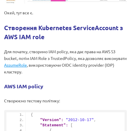
Окей, тут все є.
Створення Kubernetes ServiceAccount з
AWS IAM role
Для початку, створимо IAM policy, яка дає права на AWS S3
bucket, потім IAM Role з TrustedPolicy, яка дозволяє виконувати
AssumeRole
, використовуючи OIDC identity provider (IDP)
кластеру.
AWS IAM policy
Створюємо тестову політику:
{
"Version":
"2012-10-17"
,
"Statement":
[
{