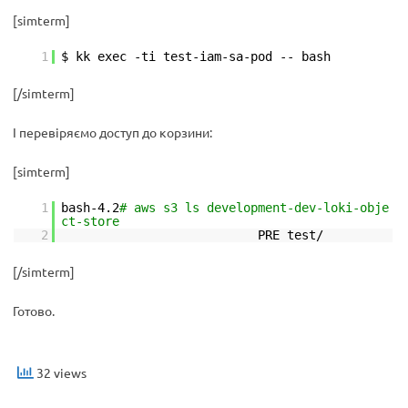
[simterm]
1
$ kk exec -ti test-iam-sa-pod -- bash
[/simterm]
І перевіряємо доступ до корзини:
[simterm]
1
bash-4.2
# aws s3 ls development-dev-loki-obje
ct-store
2
PRE test/
[/simterm]
Готово.
32 views