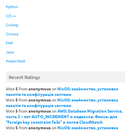
Python
C/C++
Golang
Groovy
PHP
Java
PowerShell
Recent Ratings
Vote
5
from
anonymous
on
NixOS: знайомство, установка
пакетів та конфігурація системи
Vote
5
from
anonymous
on
NixOS: знайомство, установка
пакетів та конфігурація системи
Vote
5
from
anonymous
on
AWS: Database Migration Service,
часть 2 – нет AUTO_INCREMENT и индексов. Фиксы для
“foreign key constraint fails” и логов CloudWatch
Vote
5
from
anonymous
on
NixOS: знайомство, установка