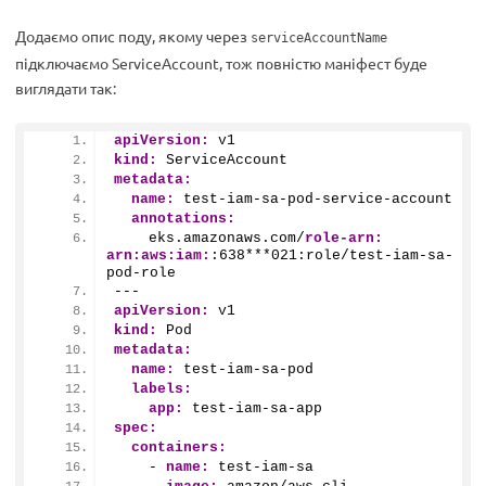
Додаємо опис поду, якому через
serviceAccountName
підключаємо ServiceAccount, тож повністю маніфест буде
виглядати так:
apiVersion:
 v1
kind:
 ServiceAccount
metadata:
name:
 test-iam-sa-pod-service-account
annotations:
    eks.amazonaws.com/
role-arn:
arn:
aws:
iam:
:
638
***
021
:role/test-iam-sa-
pod-role
---
apiVersion:
 v1
kind:
 Pod
metadata:
name:
 test-iam-sa-pod
labels:
app:
 test-iam-sa-app
spec:
containers:
    - 
name:
 test-iam-sa