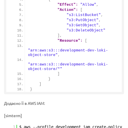
"Effect":
"Allow"
,
"Action":
[
"s3:ListBucket"
,
"s3:PutObject"
,
"s3:GetObject"
,
"s3:DeleteObject"
]
,
"Resource":
[
"arn:aws:s3:::development-dev-loki-
object-store"
,
"arn:aws:s3:::development-dev-loki-
object-store/*"
]
}
]
}
Додаємо її в AWS IAM:
[simterm]
1
$ aws --profile development iam create-policy