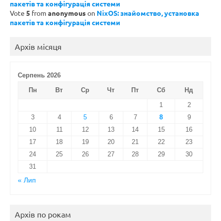
пакетів та конфігурація системи
Vote
5
from
anonymous
on
NixOS: знайомство, установка
пакетів та конфігурація системи
Архів місяця
Серпень 2026
Пн
Вт
Ср
Чт
Пт
Сб
Нд
1
2
3
4
5
6
7
8
9
10
11
12
13
14
15
16
17
18
19
20
21
22
23
24
25
26
27
28
29
30
31
« Лип
Архів по рокам