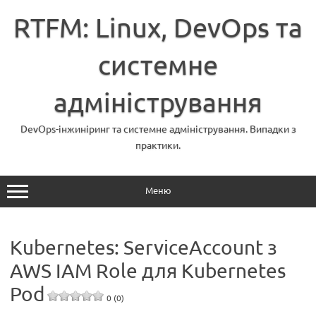
Перейти
до
RTFM: Linux, DevOps та
вмісту
системне
адміністрування
DevOps-інжиніринг та системне адміністрування. Випадки з
практики.
Меню
Kubernetes: ServiceAccount з
AWS IAM Role для Kubernetes
Pod
0 (0)