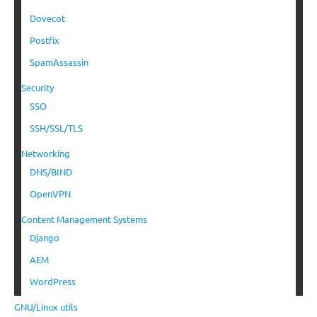
Dovecot
Postfix
SpamAssassin
Security
SSO
SSH/SSL/TLS
Networking
DNS/BIND
OpenVPN
Content Management Systems
Django
AEM
WordPress
GNU/Linux utils