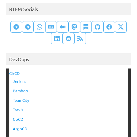
RTFM Socials
DevOops
CI/CD
Jenkins
Bamboo
TeamCity
Travis
GoCD
ArgoCD