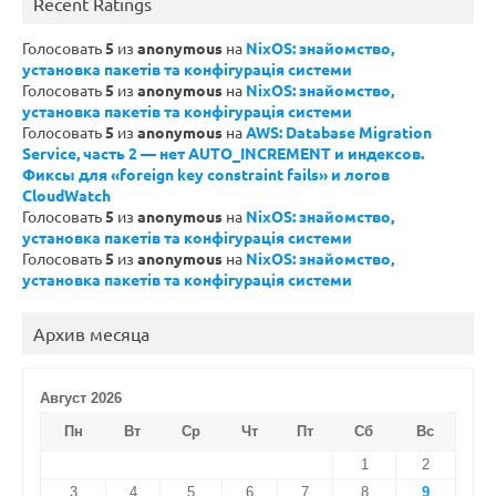
Recent Ratings
Голосовать
5
из
anonymous
на
NixOS: знайомство,
установка пакетів та конфігурація системи
Голосовать
5
из
anonymous
на
NixOS: знайомство,
установка пакетів та конфігурація системи
Голосовать
5
из
anonymous
на
AWS: Database Migration
Service, часть 2 — нет AUTO_INCREMENT и индексов.
Фиксы для «foreign key constraint fails» и логов
CloudWatch
Голосовать
5
из
anonymous
на
NixOS: знайомство,
установка пакетів та конфігурація системи
Голосовать
5
из
anonymous
на
NixOS: знайомство,
установка пакетів та конфігурація системи
Архив месяца
Август 2026
Пн
Вт
Ср
Чт
Пт
Сб
Вс
1
2
3
4
5
6
7
8
9